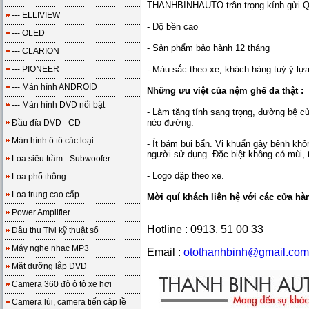
THANHBINHAUTO trân trọng kính gửi Qu
--- ELLIVIEW
- Độ bền cao
--- OLED
- Sản phẩm bảo hành 12 tháng
--- CLARION
--- PIONEER
- Màu sắc theo xe, khách hàng tuỳ ý lự
--- Màn hình ANDROID
Những ưu việt của nệm ghế da thật :
--- Màn hình DVD nổi bật
- Làm tăng tính sang trọng, đường bệ củ
nẻo đường.
Đầu đĩa DVD - CD
Màn hình ô tô các loại
- Ít bám bụi bẩn. Vi khuẩn gây bệnh kh
người sử dụng. Đặc biệt không có mùi, 
Loa siêu trầm - Subwoofer
- Logo dập theo xe.
Loa phổ thông
Loa trung cao cấp
Mời quí khách liên hệ với các cửa h
Power Amplifier
Hotline : 0913. 51 00 33
Đầu thu Tivi kỹ thuật số
Máy nghe nhạc MP3
Email :
otothanhbinh@gmail.com
Mặt dưỡng lắp DVD
Camera 360 độ ô tô xe hơi
Camera lùi, camera tiến cập lề