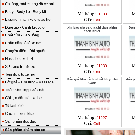
Ca lăng, mặt calang độ xe hơi
Body - Body lip - Body kit
Mã hàng:
M
11933
Giá:
Lazang - mâm xe ô tô xe hơi
Call
Đuôi gió - Cánh lướt gió
xin bao gia va dia chi dan phim
Dan
cach nhiet
Chốt cửa - Báo động
Chắn nắng ô tô xe hơi
Chuyển điện - Đổi nguồn
Nước hoa xe hơi
Mã hàng:
M
11930
SP trang trí - độ xe
Giá:
Call
Tem độ ô tô xe hơi
Báo giá film cách nhiệt Huyndai
dán
Lót ghế - Tựa lưng - Massage
Getz
Thảm sàn, tappi để chân
Gối tựa đầu trên xe hơi
Tủ lạnh ôtô
Các linh kiện khác
Mã hàng:
M
11927
Sản phẩm độc đáo
Giá:
Call
Sản phẩm chăm sóc xe