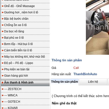
Ghế độ - Ghế Massage
Giường hơi , nệm hơi ô tô
Bậc bệ bước chân
Chống ồn xe ô tô
Da bọc vô lăng
Bạt phủ xe ô tô
Bơm lốp - Hút bụi ô tô
Cảm biến tiến lùi ô tô
Máy lọc không khí, khử mùi ôtô
Thông tin sản phẩm
Độ pô – Pô độ - Lippo
Giá
Call
Phụ kiện xe bán tải
ThanhBinhAuto
Hãng sản xuất
Gian hàng giá hời
Thông tin sản phẩm
Liên hệ
Âm thanh & Hình ảnh
--- ZESTECH
--- WINCA
( Chương trình có thể kết thúc sớm hơn
--- GOTECH
Nệm ghế da thật
--- KOVAR