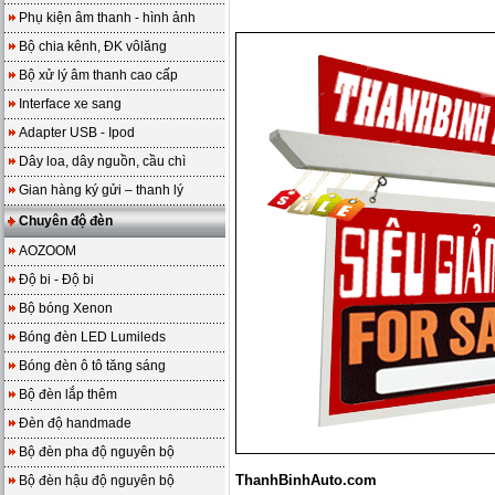
Phụ kiện âm thanh - hình ảnh
Bộ chia kênh, ĐK vôlăng
Bộ xử lý âm thanh cao cấp
Interface xe sang
Adapter USB - Ipod
Dây loa, dây nguồn, cầu chì
Gian hàng ký gửi – thanh lý
Chuyên độ đèn
AOZOOM
Độ bi - Độ bi
Bộ bóng Xenon
Bóng đèn LED Lumileds
Bóng đèn ô tô tăng sáng
Bộ đèn lắp thêm
Đèn độ handmade
Bộ đèn pha độ nguyên bộ
ThanhBinhAuto.com
Bộ đèn hậu độ nguyên bộ