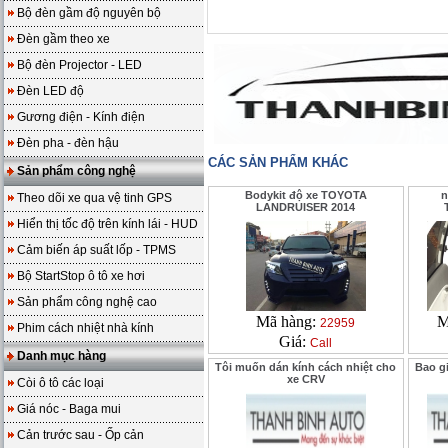
Bộ đèn gầm độ nguyên bộ
Đèn gầm theo xe
Bộ đèn Projector - LED
Đèn LED độ
Gương điện - Kính điện
Đèn pha - đèn hậu
CÁC SẢN PHẨM KHÁC
Sản phẩm công nghệ
Bodykit độ xe TOYOTA
n
Theo dõi xe qua vệ tinh GPS
LANDRUISER 2014
Hiển thị tốc độ trên kính lái - HUD
Cảm biến áp suất lốp - TPMS
Bộ StartStop ô tô xe hơi
Sản phẩm công nghệ cao
Mã hàng:
M
22959
Phim cách nhiệt nhà kính
Giá:
Call
Danh mục hàng
Tôi muốn dán kính cách nhiệt cho
Bao gi
xe CRV
Còi ô tô các loại
Giá nóc - Baga mui
Cản trước sau - Ốp cản