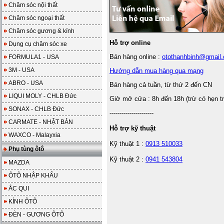
Chăm sóc nội thất
Chăm sóc ngoại thất
Chăm sóc gương & kính
Hỗ trợ online
Dụng cụ chăm sóc xe
Bán hàng online :
otothanhbinh@gmail
FORMULA1 - USA
3M - USA
Hướng dẫn mua hàng qua mạng
ABRO - USA
Bán hàng cả tuần, từ thứ 2 đến CN
LIQUI MOLY - CHLB Đức
Giờ mở cửa : 8h đến 18h (trừ có hẹn t
SONAX - CHLB Đức
----------------------
CARMATE - NHẬT BẢN
Hỗ trợ kỹ thuật
WAXCO - Malayxia
Kỹ thuật 1 :
0913 510033
Phụ tùng ôtô
Kỹ thuật 2 :
0941 543804
MAZDA
ÔTÔ NHẬP KHẨU
ẮC QUI
KÍNH ÔTÔ
ĐÈN - GƯƠNG ÔTÔ