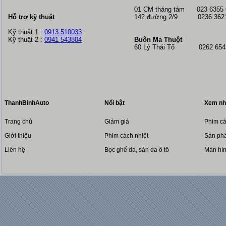
01 CM tháng tám
023 6355
Hỗ trợ kỹ thuật
142 đường 2/9 0236 362
Kỹ thuật 1 :
0913 510033
Kỹ thuật 2 :
0941 543804
Buôn Ma Thuột
60 Lý Thái Tổ 0262 6543
ThanhBinhAuto
Nổi bật
Xem nh
Trang chủ
Giảm giá
Phim cá
Giới thiệu
Phim cách nhiệt
Sản phẩ
Liên hệ
Bọc ghế da, sàn da ô tô
Màn hì