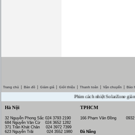
|
|
|
|
|
|
Trang chủ
Bản đồ
Giảm giá
Giới thiệu
Thanh toán
Vận chuyển
Bảo 
Phim cách nhiệt SolarZone giảm giá 
Hà Nội
TPHCM
32 Nguyễn Phong Sắc 024 3793 2190
166 Phạm Văn Đồng 0932 
684 Nguyễn Văn Cừ 024 3652 1282
371 Trần Khát Chân 024 3972 7399
623 Nguyễn Trãi 024 3552 1980
Đà Nẵng