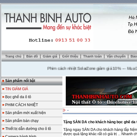
|
|
|
|
|
|
Trang chủ
Bản đồ
Giảm giá
Giới thiệu
Thanh toán
Vận chuyển
Bảo
Phim cách nhiệt SolarZone giảm giá 10%
---
Mua DVD tặ
Sản phẩm nổi bật
TIN GIẢM GIÁ
Bọc ghế da ô tô
PHIM CÁCH NHIỆT
-
Sản phẩm mới xuất hiện
Sản phẩm bán chạy
Tặng SÀN DA cho khách hàng bọc ghế da 
Thiết bị dẫn đường cho ô tô
Tặng ngay SÀN DA cho khách hàng lắp Nệm g
được quà tặng khác rất có giá trị ... Nhanh 
Camera hành trình