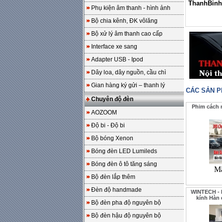
ThanhBinh
Phụ kiện âm thanh - hình ảnh
Bộ chia kênh, ĐK vôlăng
Bộ xử lý âm thanh cao cấp
Interface xe sang
Adapter USB - Ipod
Dây loa, dây nguồn, cầu chì
Gian hàng ký gửi – thanh lý
CÁC SẢN 
Chuyên độ đèn
Phim cách n
AOZOOM
Độ bi - Độ bi
Bộ bóng Xenon
Bóng đèn LED Lumileds
Bóng đèn ô tô tăng sáng
Mã
Bộ đèn lắp thêm
Đèn độ handmade
WINTECH - P
kính Hàn
Bộ đèn pha độ nguyên bộ
Bộ đèn hậu độ nguyên bộ