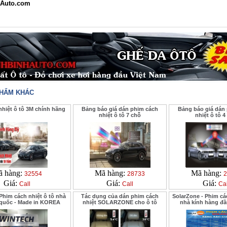
Auto.com
PHẨM KHÁC
hiệt ô tô 3M chính hãng
Bảng báo giá dán phim cách
Bảng báo giá dán
nhiệt ô tô 7 chỗ
nhiệt ô tô 4
 hàng:
Mã hàng:
Mã hàng:
32554
28733
2
Giá:
Giá:
Giá:
Call
Call
Cal
him cách nhiệt ô tô nhà
Tác dụng của dán phim cách
SolarZone - Phim các
 quốc - Made in KOREA
nhiệt SOLARZONE cho ô tô
nhà kính hàng đầu