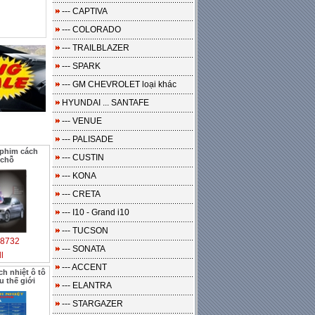
--- CAPTIVA
--- COLORADO
--- TRAILBLAZER
--- SPARK
--- GM CHEVROLET loại khác
HYUNDAI ... SANTAFE
--- VENUE
--- PALISADE
 phim cách
--- CUSTIN
 chỗ
--- KONA
--- CRETA
--- I10 - Grand i10
--- TUCSON
8732
--- SONATA
l
--- ACCENT
h nhiệt ô tô
 thế giới
--- ELANTRA
--- STARGAZER