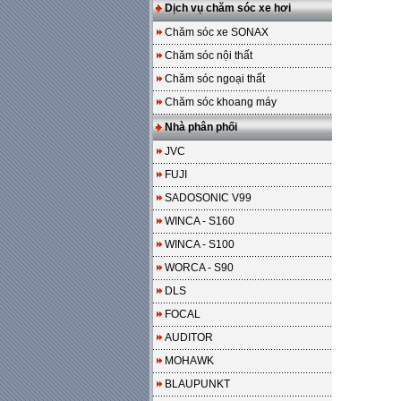
Dịch vụ chăm sóc xe hơi
Chăm sóc xe SONAX
Chăm sóc nội thất
Chăm sóc ngoại thất
Chăm sóc khoang máy
Nhà phân phối
JVC
FUJI
SADOSONIC V99
WINCA - S160
WINCA - S100
WORCA - S90
DLS
FOCAL
AUDITOR
MOHAWK
BLAUPUNKT