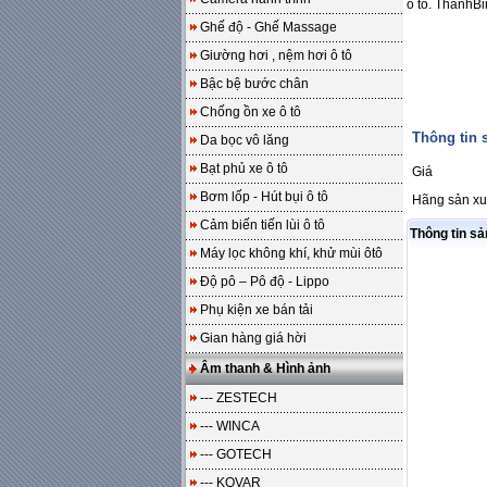
ô tô. ThanhBi
Ghế độ - Ghế Massage
Giường hơi , nệm hơi ô tô
Bậc bệ bước chân
Chống ồn xe ô tô
Thông tin
Da bọc vô lăng
Bạt phủ xe ô tô
Giá
Bơm lốp - Hút bụi ô tô
Hãng sản xu
Cảm biến tiến lùi ô tô
Thông tin s
Máy lọc không khí, khử mùi ôtô
Độ pô – Pô độ - Lippo
Phụ kiện xe bán tải
Gian hàng giá hời
Âm thanh & Hình ảnh
--- ZESTECH
--- WINCA
--- GOTECH
--- KOVAR