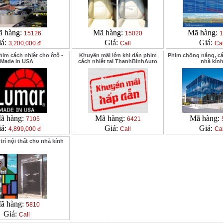
 hàng:
Mã hàng:
Mã hàng:
15126
15020
1
iá:
Giá:
Giá:
3,200,000 đ
Call
Cal
him cách nhiệt cho ôtô -
Khuyến mãi lớn khi dán phim
Phim chống nắng, cá
Made in USA
cách nhiệt tại ThanhBinhAuto
nhà kín
ã hàng:
Mã hàng:
Mã hàng:
7105
6421
iá:
Giá:
Giá:
4,899,000 đ
Call
Cal
trí nội thất cho nhà kính
ã hàng:
5810
Giá:
Call