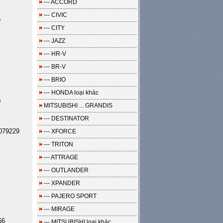
--- ACCORD
--- CIVIC
o
--- CITY
--- JAZZ
--- HR-V
--- BR-V
--- BRIO
--- HONDA loại khác
0
MITSUBISHI ... GRANDIS
--- DESTINATOR
079229
--- XFORCE
--- TRITON
--- ATTRAGE
--- OUTLANDER
--- XPANDER
--- PAJERO SPORT
--- MIRAGE
66
--- MITSUBISHI loại khác