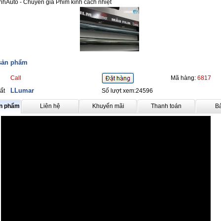
nhAuto - Chuyên gia Phim kính cách nhiệt
 sản phẩm
Call
Mã hàng:
6817
LLumar
ất
Số lượt xem:24596
ản phẩm
Liên hệ
Khuyến mãi
Thanh toán
B