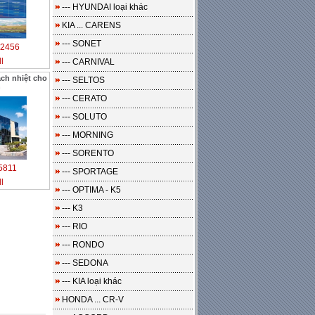
--- HYUNDAI loại khác
KIA ... CARENS
--- SONET
2456
l
--- CARNIVAL
ch nhiệt cho
--- SELTOS
h
--- CERATO
--- SOLUTO
--- MORNING
--- SORENTO
5811
--- SPORTAGE
l
--- OPTIMA - K5
--- K3
--- RIO
--- RONDO
--- SEDONA
--- KIA loại khác
HONDA ... CR-V