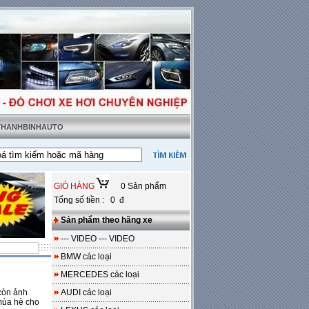
 THANHBINHAUTO
GIỎ HÀNG
0 Sản phẩm
Tổng số tiền : 0 đ
Sản phẩm theo hãng xe
--- VIDEO --- VIDEO
BMW các loại
MERCEDES các loại
còn ảnh
AUDI các loại
 mùa hè cho