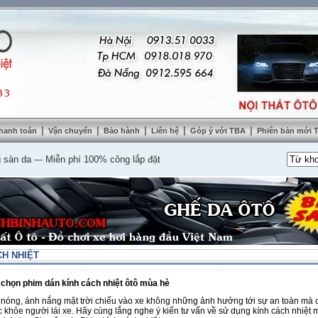
|
|
|
|
|
hanh toán
Vận chuyển
Bảo hành
Liên hệ
Góp ý với TBA
Phiên bản mới
da
---
Miễn phí 100% công lắp đặt
CH NHIỆT
 chọn phim dán kính cách nhiệt ôtô mùa hè
nóng, ánh nắng mặt trời chiếu vào xe không những ảnh hưởng tới sự an toàn mà 
 khỏe người lái xe. Hãy cùng lắng nghe ý kiến tư vấn về sử dụng kính cách nhiệt