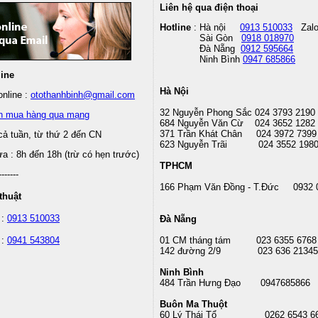
Liên hệ qua điện thoại
Hotline
: Hà nội
0913 510033
Zal
Sài Gòn
0918 018970
Đà Nẵng
0912 595664
Ninh Bình
0947 685866
line
Hà Nội
nline :
otothanhbinh@gmail.com
32 Nguyễn Phong Sắc 024 3793 2190
n mua hàng qua mạng
684 Nguyễn Văn Cừ 024 3652 1282
371 Trần Khát Chân 024 3972 7399
cả tuần, từ thứ 2 đến CN
623 Nguyễn Trãi 024 3552 198
 : 8h đến 18h (trừ có hẹn trước)
TPHCM
-------
166 Phạm Văn Đồng - T.Đức 0932 
thuật
 :
0913 510033
Đà Nẵng
 :
0941 543804
01 CM tháng tám
023 6355 6768
142 đường 2/9 023 636 21345
Ninh Bình
484 Trần Hưng Đạo 0947685866
Buôn Ma Thuột
60 Lý Thái Tổ
0262 6543 6