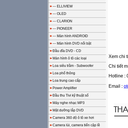
--- ELLIVIEW
--- OLED
--- CLARION
--- PIONEER
--- Màn hình ANDROID
--- Màn hình DVD nổi bật
Đầu đĩa DVD - CD
Xem chi t
Màn hình ô tô các loại
Loa siêu trầm - Subwoofer
Chi tiết 
Loa phổ thông
Hotline :
Loa trung cao cấp
Email :
o
Power Amplifier
Đầu thu Tivi kỹ thuật số
Máy nghe nhạc MP3
Mặt dưỡng lắp DVD
Camera 360 độ ô tô xe hơi
Camera lùi, camera tiến cập lề