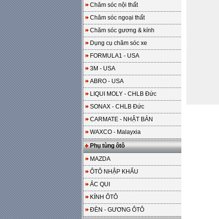
Chăm sóc nội thất
Chăm sóc ngoại thất
Chăm sóc gương & kính
Dụng cụ chăm sóc xe
FORMULA1 - USA
3M - USA
ABRO - USA
LIQUI MOLY - CHLB Đức
SONAX - CHLB Đức
CARMATE - NHẬT BẢN
WAXCO - Malayxia
Phụ tùng ôtô
MAZDA
ÔTÔ NHẬP KHẨU
ẮC QUI
KÍNH ÔTÔ
ĐÈN - GƯƠNG ÔTÔ