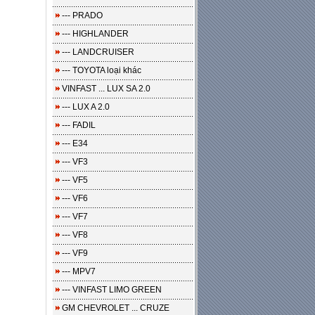
--- PRADO
--- HIGHLANDER
--- LANDCRUISER
--- TOYOTA loại khác
VINFAST ... LUX SA 2.0
--- LUX A 2.0
--- FADIL
--- E34
--- VF3
--- VF5
--- VF6
--- VF7
--- VF8
--- VF9
--- MPV7
--- VINFAST LIMO GREEN
GM CHEVROLET ... CRUZE