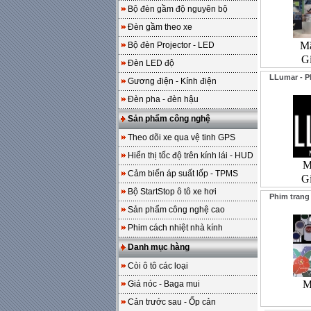
Bộ đèn gầm độ nguyên bộ
Đèn gầm theo xe
Mã
Bộ đèn Projector - LED
G
Đèn LED độ
LLumar - P
Gương điện - Kính điện
Đèn pha - đèn hậu
Sản phẩm công nghệ
Theo dõi xe qua vệ tinh GPS
Hiển thị tốc độ trên kính lái - HUD
M
Cảm biến áp suất lốp - TPMS
G
Bộ StartStop ô tô xe hơi
Phim trang 
Sản phẩm công nghệ cao
Phim cách nhiệt nhà kính
Danh mục hàng
Còi ô tô các loại
M
Giá nóc - Baga mui
Cản trước sau - Ốp cản