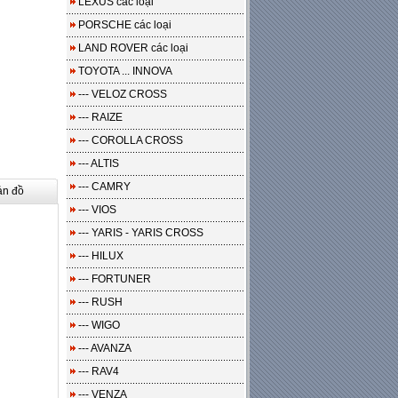
LEXUS các loại
PORSCHE các loại
LAND ROVER các loại
TOYOTA ... INNOVA
--- VELOZ CROSS
--- RAIZE
--- COROLLA CROSS
--- ALTIS
--- CAMRY
ản đồ
--- VIOS
--- YARIS - YARIS CROSS
--- HILUX
--- FORTUNER
--- RUSH
--- WIGO
--- AVANZA
--- RAV4
--- VENZA