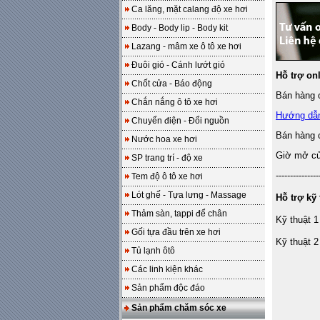
Ca lăng, mặt calang độ xe hơi
Body - Body lip - Body kit
Lazang - mâm xe ô tô xe hơi
Đuôi gió - Cánh lướt gió
Hỗ trợ on
Chốt cửa - Báo động
Bán hàng o
Chắn nắng ô tô xe hơi
Hướng dẫ
Chuyển điện - Đổi nguồn
Bán hàng 
Nước hoa xe hơi
Giờ mở cửa
SP trang trí - độ xe
---------------
Tem độ ô tô xe hơi
Lót ghế - Tựa lưng - Massage
Hỗ trợ kỹ 
Thảm sàn, tappi để chân
Kỹ thuật 1
Gối tựa đầu trên xe hơi
Kỹ thuật 2
Tủ lạnh ôtô
Các linh kiện khác
Sản phẩm độc đáo
Sản phẩm chăm sóc xe