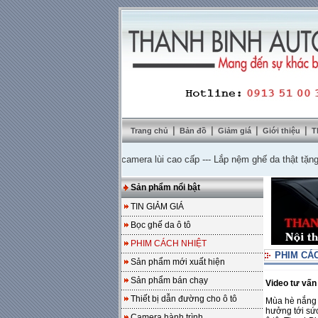
|
|
|
|
Trang chủ
Bản đồ
Giảm giá
Giới thiệu
T
á 10%
---
Mua DVD tặng camera lùi cao cấp
---
Lắp nệm ghế da thật tặng sàn 
Sản phẩm nổi bật
TIN GIẢM GIÁ
Bọc ghế da ô tô
PHIM CÁCH NHIỆT
PHIM CÁ
Sản phẩm mới xuất hiện
Sản phẩm bán chạy
Video tư vấn
Thiết bị dẫn đường cho ô tô
Mùa hè nắng 
hưởng tới sức
Camera hành trình