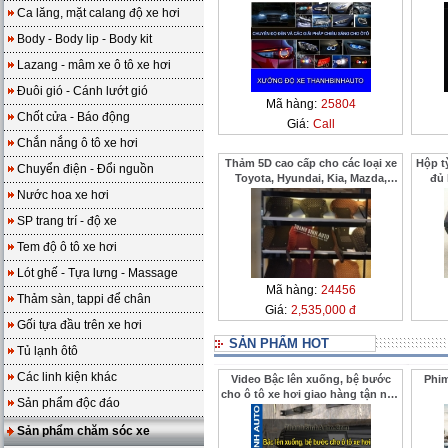
Ca lăng, mặt calang độ xe hơi
Body - Body lip - Body kit
Lazang - mâm xe ô tô xe hơi
Đuôi gió - Cánh lướt gió
Mã hàng:
25804
Chốt cửa - Báo động
Giá:
Call
Chắn nắng ô tô xe hơi
Thảm 5D cao cấp cho các loại xe
Hộp tỳ
Chuyển điện - Đổi nguồn
Toyota, Hyundai, Kia, Mazda,
đủ
Ford
Nước hoa xe hơi
SP trang trí - độ xe
Tem độ ô tô xe hơi
Lót ghế - Tựa lưng - Massage
Mã hàng:
24456
Thảm sàn, tappi để chân
Giá:
2,535,000 đ
Gối tựa đầu trên xe hơi
SẢN PHẨM HOT
Tủ lạnh ôtô
Các linh kiện khác
Video Bậc lên xuống, bệ bước
Phim
cho ô tô xe hơi giao hàng tận nhà
Sản phẩm độc đáo
cho khách ở xa ThanhBinhAuto
Sản phẩm chăm sóc xe