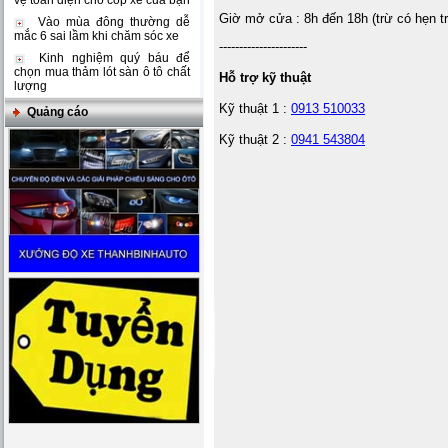
vệ toàn diện cho cốp xe của bạn
Giờ mở cửa : 8h đến 18h (trừ có hẹn t
Vào mùa đông thường dễ
mắc 6 sai lầm khi chăm sóc xe
----------------------
Kinh nghiệm quý báu để
chọn mua thảm lót sàn ô tô chất
Hỗ trợ kỹ thuật
lượng
Kỹ thuật 1 :
0913 510033
Quảng cáo
Kỹ thuật 2 :
0941 543804