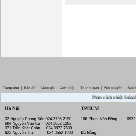
|
|
|
|
|
|
Trang chủ
Bản đồ
Giảm giá
Giới thiệu
Thanh toán
Vận chuyển
Bảo 
Phim cách nhiệt SolarZone g
Hà Nội
TPHCM
32 Nguyễn Phong Sắc 024 3793 2190
166 Phạm Văn Đồng 0932 
684 Nguyễn Văn Cừ 024 3652 1282
371 Trần Khát Chân 024 3972 7399
623 Nguyễn Trãi 024 3552 1980
Đà Nẵng