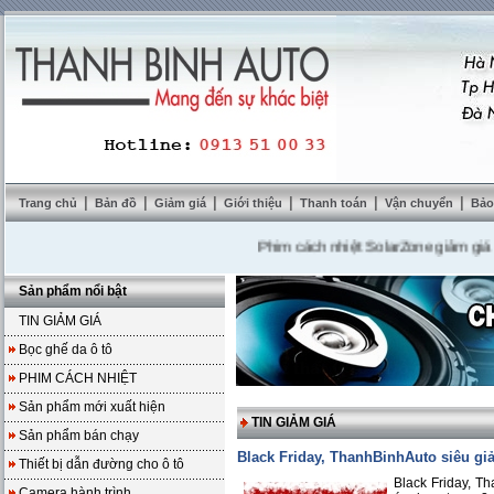
|
|
|
|
|
|
Trang chủ
Bản đồ
Giảm giá
Giới thiệu
Thanh toán
Vận chuyển
Bảo
Phim cách nhiệt SolarZone giảm giá 10%
-
Sản phẩm nổi bật
TIN GIẢM GIÁ
Bọc ghế da ô tô
PHIM CÁCH NHIỆT
Sản phẩm mới xuất hiện
TIN GIẢM GIÁ
Sản phẩm bán chạy
Black Friday, ThanhBinhAuto siêu giả
Thiết bị dẫn đường cho ô tô
Black Friday, Th
Camera hành trình