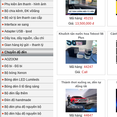
Phụ kiện âm thanh - hình ảnh
Bộ chia kênh, ĐK vôlăng
Bộ xử lý âm thanh cao cấp
Mã hàng:
45153
Giá:
13,500,000 đ
Interface xe sang
Adapter USB - Ipod
Khuếch tán nước hoa Tebool S6
Cảnh
Plus
Dây loa, dây nguồn, cầu chì
Gian hàng ký gửi – thanh lý
Chuyên độ đèn
AOZOOM
Độ bi - Độ bi
Mã hàng:
44247
Giá:
Call
Bộ bóng Xenon
Bóng đèn LED Lumileds
Thảnh thơi xuống xe, đèn tự
Bóng đèn ô tô tăng sáng
động tắt
Bộ đèn lắp thêm
Đèn độ handmade
Bộ đèn pha độ nguyên bộ
Bộ đèn hậu độ nguyên bộ
Mã hàng:
44647