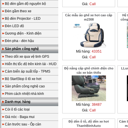
Bộ đèn gầm độ nguyên bộ
Giá:
Call
Đèn gầm theo xe
Các mẫu áo ghế xe hơi cao cấp
Hệ 
Bộ đèn Projector - LED
m2308
công
Đèn LED độ
Gương điện - Kính điện
Đèn pha - đèn hậu
Sản phẩm công nghệ
Mã hàng:
43351
Theo dõi xe qua vệ tinh GPS
Giá:
Call
Hiển thị tốc độ trên kính lái - HUD
Độ nâng cấp ghế chỉnh điện cho
LLum
Cảm biến áp suất lốp - TPMS
các xe bán thiếu
Bộ StartStop ô tô xe hơi
Sản phẩm công nghệ cao
Phim cách nhiệt nhà kính
Danh mục hàng
Mã hàng:
38487
Còi ô tô các loại
Giá:
Call
Giá nóc - Baga mui
Độ đèn ô tô, độ đèn xe hơi
Cảm b
Cản trước sau - Ốp cản
ThanhBinhAuto
m