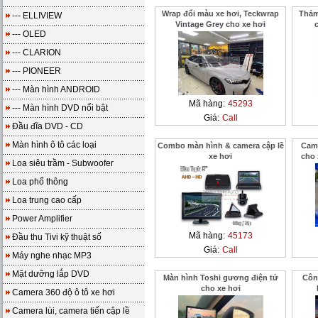
Wrap đổi màu xe hơi, Teckwrap
Thảm
--- ELLIVIEW
Vintage Grey cho xe hơi
--- OLED
--- CLARION
--- PIONEER
--- Màn hình ANDROID
Mã hàng:
45293
--- Màn hình DVD nổi bật
Giá:
Call
Đầu đĩa DVD - CD
Màn hình ô tô các loại
Combo màn hình & camera cập lề
Came
xe hơi
cho
Loa siêu trầm - Subwoofer
Loa phổ thông
Loa trung cao cấp
Power Amplifier
Mã hàng:
45173
Đầu thu Tivi kỹ thuật số
Giá:
Call
Máy nghe nhạc MP3
Mặt dưỡng lắp DVD
Màn hình Toshi gương điện tử
Côn
cho xe hơi
Camera 360 độ ô tô xe hơi
Camera lùi, camera tiến cập lề