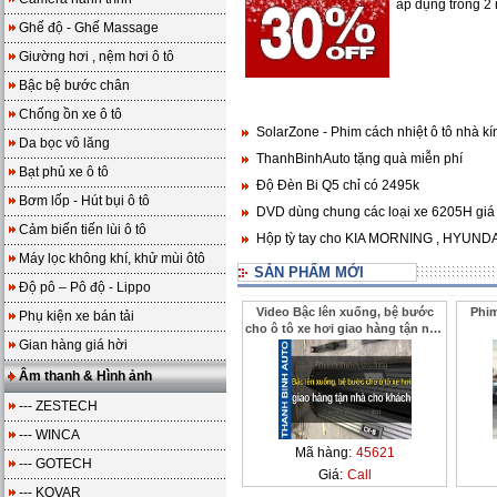
áp dụng trong 2
Ghế độ - Ghế Massage
Giường hơi , nệm hơi ô tô
Bậc bệ bước chân
Chống ồn xe ô tô
SolarZone - Phim cách nhiệt ô tô nhà kí
Da bọc vô lăng
ThanhBinhAuto tặng quà miễn phí
Bạt phủ xe ô tô
Độ Đèn Bi Q5 chỉ có 2495k
Bơm lốp - Hút bụi ô tô
DVD dùng chung các loại xe 6205H giá
Cảm biến tiến lùi ô tô
Hộp tỳ tay cho KIA MORNING , HYUNDAI
Máy lọc không khí, khử mùi ôtô
SẢN PHẨM MỚI
Độ pô – Pô độ - Lippo
Video Bậc lên xuống, bệ bước
Phim
Phụ kiện xe bán tải
cho ô tô xe hơi giao hàng tận nhà
Gian hàng giá hời
cho khách ở xa ThanhBinhAuto
Âm thanh & Hình ảnh
--- ZESTECH
--- WINCA
Mã hàng:
45621
--- GOTECH
Giá:
Call
--- KOVAR