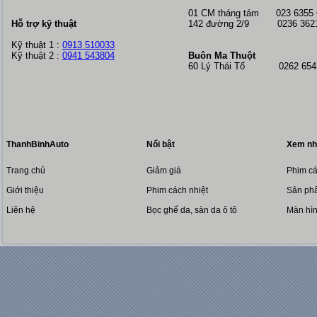
01 CM tháng tám
023 6355
Hỗ trợ kỹ thuật
142 đường 2/9 0236 362
Kỹ thuật 1 :
0913 510033
Kỹ thuật 2 :
0941 543804
Buôn Ma Thuột
60 Lý Thái Tổ 0262 6543
ThanhBinhAuto
Nổi bật
Xem nh
Trang chủ
Giảm giá
Phim cá
Giới thiệu
Phim cách nhiệt
Sản phẩ
Liên hệ
Bọc ghế da, sàn da ô tô
Màn hì