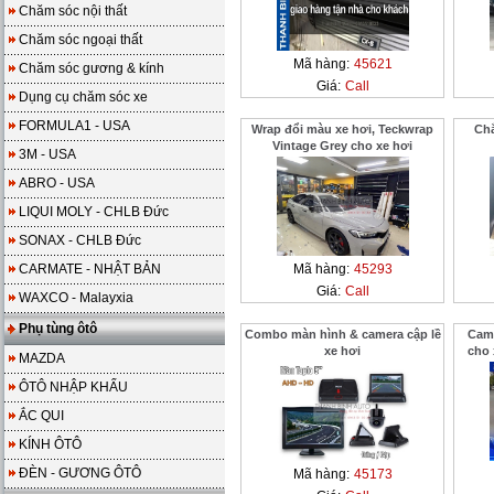
Chăm sóc nội thất
Chăm sóc ngoại thất
Mã hàng:
45621
Chăm sóc gương & kính
Giá:
Call
Dụng cụ chăm sóc xe
FORMULA1 - USA
Wrap đổi màu xe hơi, Teckwrap
Chắ
Vintage Grey cho xe hơi
3M - USA
ABRO - USA
LIQUI MOLY - CHLB Đức
SONAX - CHLB Đức
CARMATE - NHẬT BẢN
Mã hàng:
45293
Giá:
Call
WAXCO - Malayxia
Phụ tùng ôtô
Combo màn hình & camera cập lề
Came
xe hơi
cho
MAZDA
ÔTÔ NHẬP KHẨU
ẮC QUI
KÍNH ÔTÔ
ĐÈN - GƯƠNG ÔTÔ
Mã hàng:
45173