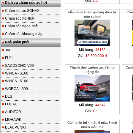
Giá:
Call
Dịch vụ chăm sóc xe hơi
Chăm sóc xe SONAX
Màn hình Toshi gương điện tử
Côn
cho xe hơi
Chăm sóc nội thất
Chăm sóc ngoại thất
Chăm sóc khoang máy
Nhà phân phối
Mã hàng:
45153
JVC
Giá:
13,500,000 đ
FUJI
SADOSONIC V99
Thảnh thơi xuống xe, đèn tự
Cảnh
động tắt
WINCA - S160
WINCA - S100
WORCA - S90
DLS
FOCAL
Mã hàng:
44647
Giá:
Call
AUDITOR
MOHAWK
Cảm biến lùi 4 mắt, 6 mắt, 8 mắt
BLAUPUNKT
nhiều mẫu mã