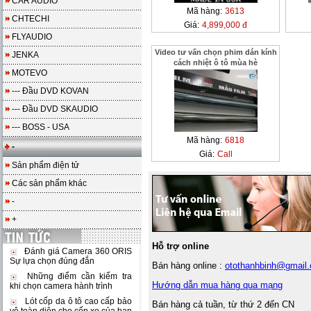
CAR AUDIO
Mã hàng:
3613
CHTECHI
Giá:
4,899,000 đ
FLYAUDIO
Video tư vấn chọn phim dán kính
JENKA
cách nhiệt ô tô mùa hè
MOTEVO
--- Đầu DVD KOVAN
--- Đầu DVD SKAUDIO
--- BOSS - USA
Mã hàng:
6818
-
Giá:
Call
Sản phẩm điện tử
Các sản phẩm khác
-
+
Hỗ trợ online
Đánh giá Camera 360 ORIS
Sự lựa chọn đúng đắn
Bán hàng online :
otothanhbinh@gmail
Những điểm cần kiểm tra
Hướng dẫn mua hàng qua mạng
khi chọn camera hành trình
Lót cốp da ô tô cao cấp bảo
Bán hàng cả tuần, từ thứ 2 đến CN