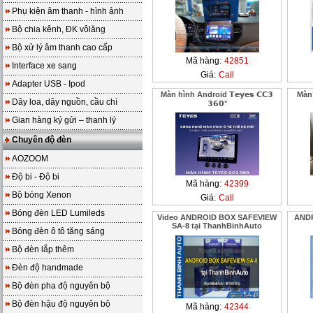
Phụ kiện âm thanh - hình ảnh
Bộ chia kênh, ĐK vôlăng
Bộ xử lý âm thanh cao cấp
Mã hàng:
42851
Interface xe sang
Giá:
Call
Adapter USB - Ipod
Màn hình Android 𝗧𝗲𝘆𝗲𝘀 𝗖𝗖𝟯
Màn 
Dây loa, dây nguồn, cầu chì
𝟯𝟲𝟬°
Gian hàng ký gửi – thanh lý
Chuyên độ đèn
AOZOOM
Độ bi - Độ bi
Mã hàng:
42399
Bộ bóng Xenon
Giá:
Call
Bóng đèn LED Lumileds
Video ANDROID BOX SAFEVIEW
ANDR
SA-8 tại ThanhBinhAuto
Bóng đèn ô tô tăng sáng
Bộ đèn lắp thêm
Đèn độ handmade
Bộ đèn pha độ nguyên bộ
Bộ đèn hậu độ nguyên bộ
Mã hàng:
42344