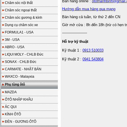
Bán hàng online :
otothanhbinh@gmail
Chăm sóc nội thất
Hướng dẫn mua hàng qua mạng
Chăm sóc ngoại thất
Bán hàng cả tuần, từ thứ 2 đến CN
Chăm sóc gương & kính
Giờ mở cửa : 8h đến 18h (trừ có hẹn t
Dụng cụ chăm sóc xe
FORMULA1 - USA
----------------------
3M - USA
Hỗ trợ kỹ thuật
ABRO - USA
Kỹ thuật 1 :
0913 510033
LIQUI MOLY - CHLB Đức
Kỹ thuật 2 :
0941 543804
SONAX - CHLB Đức
CARMATE - NHẬT BẢN
WAXCO - Malayxia
Phụ tùng ôtô
MAZDA
ÔTÔ NHẬP KHẨU
ẮC QUI
KÍNH ÔTÔ
ĐÈN - GƯƠNG ÔTÔ