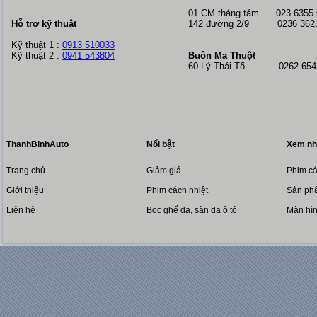
01 CM tháng tám
023 6355
Hỗ trợ kỹ thuật
142 đường 2/9 0236 362
Kỹ thuật 1 :
0913 510033
Kỹ thuật 2 :
0941 543804
Buôn Ma Thuột
60 Lý Thái Tổ 0262 6543
ThanhBinhAuto
Nổi bật
Xem nh
Trang chủ
Giảm giá
Phim cá
Giới thiệu
Phim cách nhiệt
Sản phẩ
Liên hệ
Bọc ghế da, sàn da ô tô
Màn hì