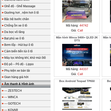
Ghế độ - Ghế Massage
Giường hơi , nệm hơi ô tô
Bậc bệ bước chân
Chống ồn xe ô tô
Mã hàng:
44742
Giá:
Call
Da bọc vô lăng
Màn hình Winca S400+ QLED 2K
Màn h
Bạt phủ xe ô tô
DTS
Bơm lốp - Hút bụi ô tô
Cảm biến tiến lùi ô tô
Máy lọc không khí, khử mùi ôtô
Độ pô – Pô độ - Lippo
Mã hàng:
44337
Phụ kiện xe bán tải
Giá:
Call
Gian hàng giá hời
Box Android Texpad TP650
Bo
Âm thanh & Hình ảnh
--- ZESTECH
--- WINCA
--- GOTECH
--- KOVAR