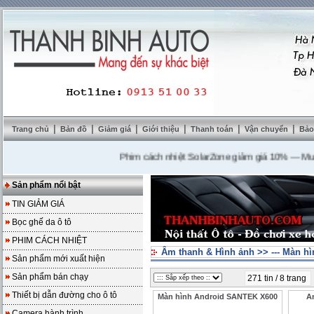
|
|
|
|
|
|
Trang chủ
Bản đồ
Giảm giá
Giới thiệu
Thanh toán
Vận chuyển
Bảo
Phim cách nhiệt SolarZone giảm giá 10%
---
Mua DVD 
Sản phẩm nổi bật
TIN GIẢM GIÁ
Bọc ghế da ô tô
PHIM CÁCH NHIỆT
Âm thanh & Hình ảnh
>>
--- Màn 
Sản phẩm mới xuất hiện
Sản phẩm bán chạy
271 tin / 8 trang
Thiết bị dẫn đường cho ô tô
Màn hình Android SANTEK X600
A
Camera hành trình