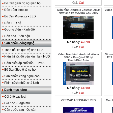
Giá:
Call
Bộ đèn gầm độ nguyên bộ
Đèn gầm theo xe
Màn hình Android Zestech Z800
Video
New cho xe MAZDA CX5 2016
Bộ đèn Projector - LED
Đèn LED độ
Gương điện - Kính điện
Đèn pha - đèn hậu
Mã hàng:
42098
Sản phẩm công nghệ
Giá:
Call
Theo dõi xe qua vệ tinh GPS
Video Màn hình Android Winca
Video
Hiển thị tốc độ trên kính lái - HUD
S300 + Pro Qled 2K tại
12.3
ThanhBinhAuto
Cảm biến áp suất lốp - TPMS
Bộ StartStop ô tô xe hơi
Sản phẩm công nghệ cao
Phim cách nhiệt nhà kính
Mã hàng:
41880
Danh mục hàng
Giá:
Call
Còi ô tô các loại
VIETMAP ASSISTANT PRO
Màn 
Giá nóc - Baga mui
Cản trước sau - Ốp cản