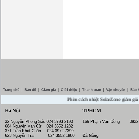
|
|
|
|
|
|
Trang chủ
Bản đồ
Giảm giá
Giới thiệu
Thanh toán
Vận chuyển
Bảo 
Phim cách nhiệt SolarZone giảm giá 10% -
Hà Nội
TPHCM
32 Nguyễn Phong Sắc 024 3793 2190
166 Phạm Văn Đồng 0932 
684 Nguyễn Văn Cừ 024 3652 1282
371 Trần Khát Chân 024 3972 7399
623 Nguyễn Trãi 024 3552 1980
Đà Nẵng