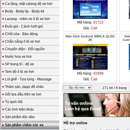
Ca lăng, mặt calang độ xe hơi
Body - Body lip - Body kit
Lazang - mâm xe ô tô xe hơi
Mã hàng:
41713
Đuôi gió - Cánh lướt gió
Giá:
Call
Chốt cửa - Báo động
Màn hình Android WINCA QLED
Vid
2K
Came
Chắn nắng ô tô xe hơi
Chuyển điện - Đổi nguồn
Nước hoa xe hơi
SP trang trí - độ xe
Tem độ ô tô xe hơi
Mã hàng:
41599
Lót ghế - Tựa lưng - Massage
Giá:
Call
Thảm sàn, tappi để chân
271 tin / 8 trang
Gối tựa đầu trên xe hơi
Tủ lạnh ôtô
Các linh kiện khác
Sản phẩm độc đáo
Hỗ trợ online
Sản phẩm chăm sóc xe