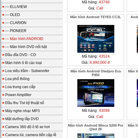
Mã hàng:
43748
--- ELLIVIEW
Giá:
Call
--- OLED
Màn hình Android TEYES CC3L
And
--- CLARION
--- PIONEER
--- Màn hình ANDROID
--- Màn hình DVD nổi bật
Đầu đĩa DVD - CD
Mã hàng:
43524
Giá:
8,990,000 đ
Màn hình ô tô các loại
Loa siêu trầm - Subwoofer
Màn hình Android Oledpro Eco
Màn h
P450
Loa phổ thông
Loa trung cao cấp
Power Amplifier
Đầu thu Tivi kỹ thuật số
Mã hàng:
43098
Máy nghe nhạc MP3
Giá:
Call
Mặt dưỡng lắp DVD
Màn hình Android Winca S200 Pro
Màn h
Camera 360 độ ô tô xe hơi
Qled 2K
Camera lùi, camera tiến cập lề