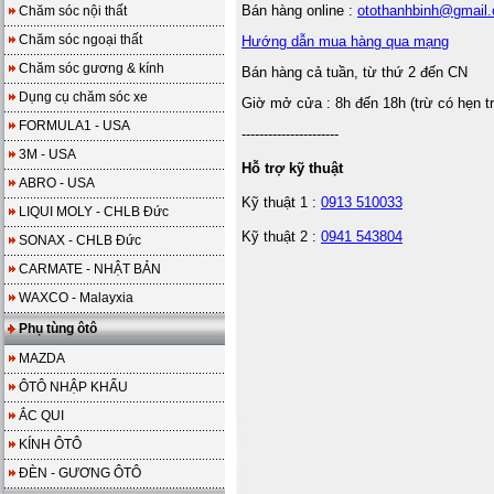
Bán hàng online :
otothanhbinh@gmail
Chăm sóc nội thất
Chăm sóc ngoại thất
Hướng dẫn mua hàng qua mạng
Chăm sóc gương & kính
Bán hàng cả tuần, từ thứ 2 đến CN
Dụng cụ chăm sóc xe
Giờ mở cửa : 8h đến 18h (trừ có hẹn t
FORMULA1 - USA
----------------------
3M - USA
Hỗ trợ kỹ thuật
ABRO - USA
Kỹ thuật 1 :
0913 510033
LIQUI MOLY - CHLB Đức
Kỹ thuật 2 :
0941 543804
SONAX - CHLB Đức
CARMATE - NHẬT BẢN
WAXCO - Malayxia
Phụ tùng ôtô
MAZDA
ÔTÔ NHẬP KHẨU
ẮC QUI
KÍNH ÔTÔ
ĐÈN - GƯƠNG ÔTÔ