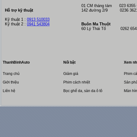
01 CM tháng tám
023 6355
Hỗ trợ kỹ thuật
142 đường 2/9 0236 362
Kỹ thuật 1 :
0913 510033
Kỹ thuật 2 :
0941 543804
Buôn Ma Thuột
60 Lý Thái Tổ 0262 6543
ThanhBinhAuto
Nổi bật
Xem nh
Trang chủ
Giảm giá
Phim cá
Giới thiệu
Phim cách nhiệt
Sản phẩ
Liên hệ
Bọc ghế da, sàn da ô tô
Màn hì