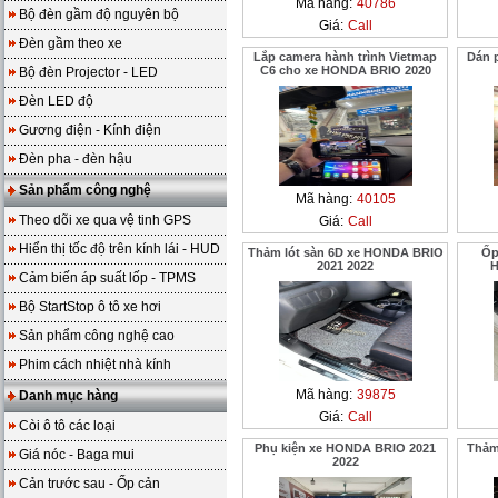
Mã hàng:
40786
Bộ đèn gầm độ nguyên bộ
Giá:
Call
Đèn gầm theo xe
Lắp camera hành trình Vietmap
Dán 
C6 cho xe HONDA BRIO 2020
Bộ đèn Projector - LED
Đèn LED độ
Gương điện - Kính điện
Đèn pha - đèn hậu
Sản phẩm công nghệ
Mã hàng:
40105
Theo dõi xe qua vệ tinh GPS
Giá:
Call
Hiển thị tốc độ trên kính lái - HUD
Thảm lót sàn 6D xe HONDA BRIO
Ốp
2021 2022
H
Cảm biến áp suất lốp - TPMS
Bộ StartStop ô tô xe hơi
Sản phẩm công nghệ cao
Phim cách nhiệt nhà kính
Mã hàng:
39875
Danh mục hàng
Giá:
Call
Còi ô tô các loại
Phụ kiện xe HONDA BRIO 2021
Thảm
Giá nóc - Baga mui
2022
Cản trước sau - Ốp cản