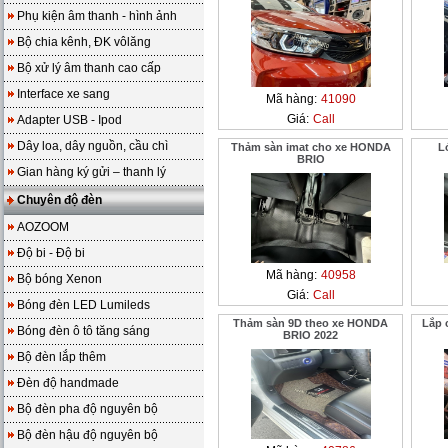
Phụ kiện âm thanh - hình ảnh
Bộ chia kênh, ĐK vôlăng
Bộ xử lý âm thanh cao cấp
Interface xe sang
Mã hàng:
41090
Giá:
Call
Adapter USB - Ipod
Dây loa, dây nguồn, cầu chì
Thảm sàn imat cho xe HONDA
L
BRIO
Gian hàng ký gửi – thanh lý
Chuyên độ đèn
AOZOOM
Độ bi - Độ bi
Mã hàng:
40958
Bộ bóng Xenon
Giá:
Call
Bóng đèn LED Lumileds
Thảm sàn 9D theo xe HONDA
Lắp 
Bóng đèn ô tô tăng sáng
BRIO 2022
Bộ đèn lắp thêm
Đèn độ handmade
Bộ đèn pha độ nguyên bộ
Bộ đèn hậu độ nguyên bộ