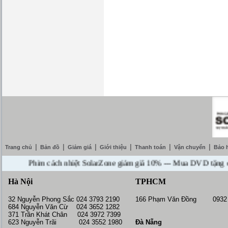
|
|
|
|
|
|
Trang chủ
Bản đồ
Giảm giá
Giới thiệu
Thanh toán
Vận chuyển
Bảo 
Phim cách nhiệt SolarZone giảm giá 10% --- Mua DVD tặng camera l
Hà Nội
TPHCM
32 Nguyễn Phong Sắc 024 3793 2190
166 Phạm Văn Đồng 0932 
684 Nguyễn Văn Cừ 024 3652 1282
371 Trần Khát Chân 024 3972 7399
623 Nguyễn Trãi 024 3552 1980
Đà Nẵng