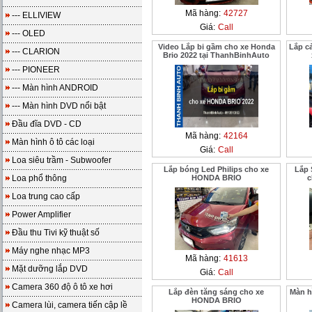
Mã hàng:
42727
--- ELLIVIEW
Giá:
Call
--- OLED
Video Lắp bi gầm cho xe Honda
Lắp cả
--- CLARION
Brio 2022 tại ThanhBinhAuto
--- PIONEER
--- Màn hình ANDROID
--- Màn hình DVD nổi bật
Đầu đĩa DVD - CD
Mã hàng:
42164
Màn hình ô tô các loại
Giá:
Call
Loa siêu trầm - Subwoofer
Lắp bóng Led Philips cho xe
Lắp 
Loa phổ thông
HONDA BRIO
c
Loa trung cao cấp
Power Amplifier
Đầu thu Tivi kỹ thuật số
Máy nghe nhạc MP3
Mã hàng:
41613
Mặt dưỡng lắp DVD
Giá:
Call
Camera 360 độ ô tô xe hơi
Lắp đèn tăng sáng cho xe
Màn h
HONDA BRIO
Camera lùi, camera tiến cập lề