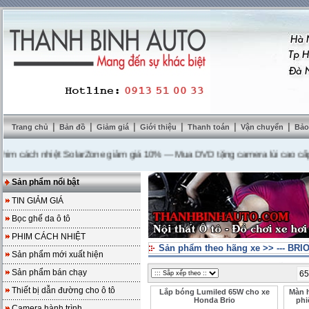
|
|
|
|
|
|
Trang chủ
Bản đồ
Giảm giá
Giới thiệu
Thanh toán
Vận chuyển
Bảo
ách nhiệt SolarZone giảm giá 10%
---
Mua DVD tặng camera lùi cao cấp
---
L
Sản phẩm nổi bật
TIN GIẢM GIÁ
Bọc ghế da ô tô
PHIM CÁCH NHIỆT
Sản phẩm theo hãng xe
>>
--- BRI
Sản phẩm mới xuất hiện
Sản phẩm bán chạy
65
Thiết bị dẫn đường cho ô tô
Lắp bóng Lumiled 65W cho xe
Màn 
Honda Brio
phi
Camera hành trình