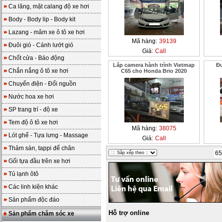
Ca lăng, mặt calang độ xe hơi
Body - Body lip - Body kit
Lazang - mâm xe ô tô xe hơi
Mã hàng:
39139
Đuôi gió - Cánh lướt gió
Giá:
Call
Chốt cửa - Báo động
Lắp camera hành trình Vietmap
Đ
Chắn nắng ô tô xe hơi
C65 cho Honda Brio 2020
Chuyển điện - Đổi nguồn
Nước hoa xe hơi
SP trang trí - độ xe
Tem độ ô tô xe hơi
Mã hàng:
38075
Lót ghế - Tựa lưng - Massage
Giá:
Call
Thảm sàn, tappi để chân
65
Gối tựa đầu trên xe hơi
Tủ lạnh ôtô
Các linh kiện khác
Sản phẩm độc đáo
Hỗ trợ online
Sản phẩm chăm sóc xe