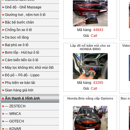
Ghế độ - Ghế Massage
Giường hơi , nệm hơi ô tô
Bậc bệ bước chân
Chống ồn xe ô tô
Mã hàng:
44943
Giá:
Call
Da bọc vô lăng
Bạt phủ xe ô tô
Lắp đề nổ bấm nút cho xe
Vide
HONDA BRIO
Bơm lốp - Hút bụi ô tô
Cảm biến tiến lùi ô tô
Máy lọc không khí, khử mùi ôtô
Độ pô – Pô độ - Lippo
Phụ kiện xe bán tải
Mã hàng:
43265
Giá:
Call
Gian hàng giá hời
Âm thanh & Hình ảnh
Honda Brio nâng cấp Options
Bọc n
--- ZESTECH
--- WINCA
--- GOTECH
--- KOVAR