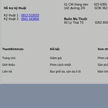
01 CM tháng tám
023 6355
Hỗ trợ kỹ thuật
142 đường 2/9 0236 362
Kỹ thuật 1 :
0913 510033
Kỹ thuật 2 :
0941 543804
Buôn Ma Thuột
60 Lý Thái Tổ 0262 6543
ThanhBinhAuto
Nổi bật
Xem nh
Trang chủ
Giảm giá
Phim cá
Giới thiệu
Phim cách nhiệt
Sản phẩ
Liên hệ
Bọc ghế da, sàn da ô tô
Màn hì