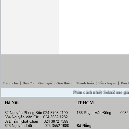
|
|
|
|
|
|
Trang chủ
Bản đồ
Giảm giá
Giới thiệu
Thanh toán
Vận chuyển
Bảo 
Phim cách nhiệt SolarZone giảm giá
Hà Nội
TPHCM
32 Nguyễn Phong Sắc 024 3793 2190
166 Phạm Văn Đồng 0932 
684 Nguyễn Văn Cừ 024 3652 1282
371 Trần Khát Chân 024 3972 7399
623 Nguyễn Trãi 024 3552 1980
Đà Nẵng