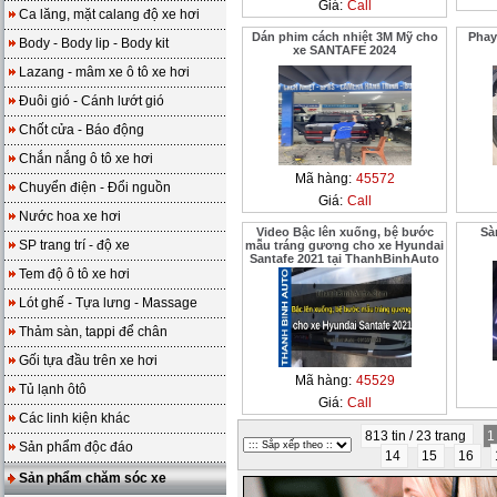
Giá:
Call
Ca lăng, mặt calang độ xe hơi
Dán phim cách nhiệt 3M Mỹ cho
Phay
Body - Body lip - Body kit
xe SANTAFE 2024
Lazang - mâm xe ô tô xe hơi
Đuôi gió - Cánh lướt gió
Chốt cửa - Báo động
Chắn nắng ô tô xe hơi
Mã hàng:
45572
Chuyển điện - Đổi nguồn
Giá:
Call
Nước hoa xe hơi
Video Bậc lên xuống, bệ bước
Sà
SP trang trí - độ xe
mẫu tráng gương cho xe Hyundai
Santafe 2021 tại ThanhBinhAuto
Tem độ ô tô xe hơi
Lót ghế - Tựa lưng - Massage
Thảm sàn, tappi để chân
Gối tựa đầu trên xe hơi
Mã hàng:
45529
Tủ lạnh ôtô
Giá:
Call
Các linh kiện khác
813 tin / 23 trang
Sản phẩm độc đáo
14
15
16
Sản phẩm chăm sóc xe