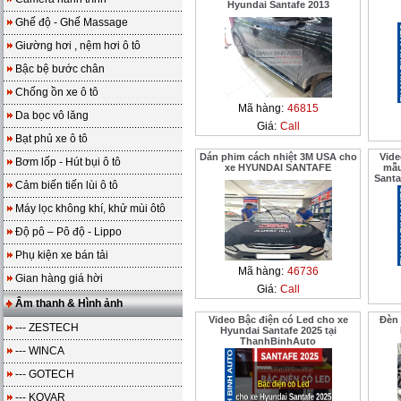
Hyundai Santafe 2013
Ghế độ - Ghế Massage
Giường hơi , nệm hơi ô tô
Bậc bệ bước chân
Chống ồn xe ô tô
Mã hàng:
46815
Da bọc vô lăng
Giá:
Call
Bạt phủ xe ô tô
Dán phim cách nhiệt 3M USA cho
Vide
Bơm lốp - Hút bụi ô tô
xe HYUNDAI SANTAFE
mẫu
Santa
Cảm biến tiến lùi ô tô
Máy lọc không khí, khử mùi ôtô
Độ pô – Pô độ - Lippo
Phụ kiện xe bán tải
Mã hàng:
46736
Gian hàng giá hời
Giá:
Call
Âm thanh & Hình ảnh
Video Bậc điện có Led cho xe
Đèn 
--- ZESTECH
Hyundai Santafe 2025 tại
ThanhBinhAuto
--- WINCA
--- GOTECH
--- KOVAR