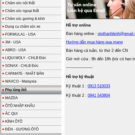
Chăm sóc nội thất
Chăm sóc ngoại thất
Chăm sóc gương & kính
Hỗ trợ online
Dụng cụ chăm sóc xe
Bán hàng online :
otothanhbinh@gmail
FORMULA1 - USA
Hướng dẫn mua hàng qua mạng
3M - USA
ABRO - USA
Bán hàng cả tuần, từ thứ 2 đến CN
LIQUI MOLY - CHLB Đức
Giờ mở cửa : 8h đến 18h (trừ có hẹn t
SONAX - CHLB Đức
----------------------
CARMATE - NHẬT BẢN
Hỗ trợ kỹ thuật
WAXCO - Malayxia
Kỹ thuật 1 :
0913 510033
Phụ tùng ôtô
Kỹ thuật 2 :
0941 543804
MAZDA
ÔTÔ NHẬP KHẨU
ẮC QUI
KÍNH ÔTÔ
ĐÈN - GƯƠNG ÔTÔ