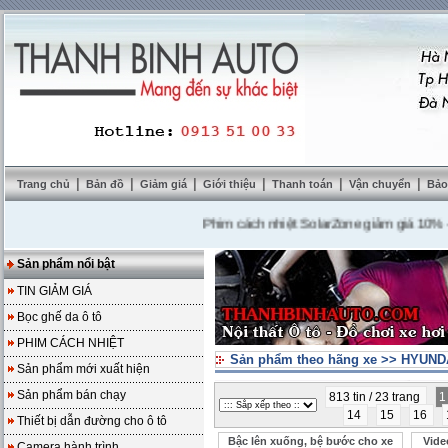
|
|
|
|
|
|
Trang chủ
Bản đồ
Giảm giá
Giới thiệu
Thanh toán
Vận chuyển
Bảo
Phim cách nhiệt SolarZone giảm giá 10%
---
Mua
Sản phẩm nổi bật
TIN GIẢM GIÁ
Bọc ghế da ô tô
PHIM CÁCH NHIỆT
Sản phẩm theo hãng xe
>>
HYUNDA
Sản phẩm mới xuất hiện
Sản phẩm bán chạy
813 tin / 23 trang
14
15
16
Thiết bị dẫn đường cho ô tô
Bậc lên xuống, bệ bước cho xe
Vide
Camera hành trình