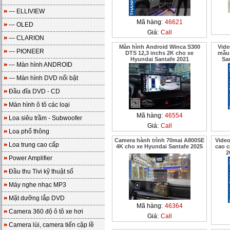
--- ELLIVIEW
Mã hàng:
46621
--- OLED
Giá:
Call
--- CLARION
Màn hình Android Winca S300
Vide
--- PIONEER
DTS 12,3 inchs 2K cho xe
mẫu 
Hyundai Santafe 2021
Sa
--- Màn hình ANDROID
--- Màn hình DVD nổi bật
Đầu đĩa DVD - CD
Màn hình ô tô các loại
Mã hàng:
46554
Loa siêu trầm - Subwoofer
Giá:
Call
Loa phổ thông
Camera hành trình 70mai A800SE
Vide
Loa trung cao cấp
4K cho xe Hyundai Santafe 2025
cao c
2
Power Amplifier
Đầu thu Tivi kỹ thuật số
Máy nghe nhạc MP3
Mặt dưỡng lắp DVD
Mã hàng:
46364
Camera 360 độ ô tô xe hơi
Giá:
Call
Camera lùi, camera tiến cập lề