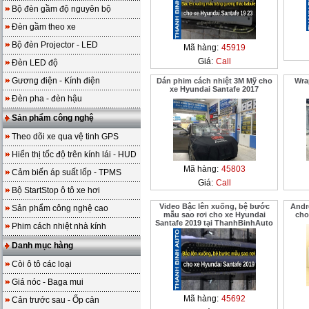
Bộ đèn gầm độ nguyên bộ
Đèn gầm theo xe
Bộ đèn Projector - LED
Mã hàng:
45919
Giá:
Call
Đèn LED độ
Gương điện - Kính điện
Dán phim cách nhiệt 3M Mỹ cho
Wra
xe Hyundai Santafe 2017
Đèn pha - đèn hậu
Sản phẩm công nghệ
Theo dõi xe qua vệ tinh GPS
Hiển thị tốc độ trên kính lái - HUD
Mã hàng:
45803
Cảm biến áp suất lốp - TPMS
Giá:
Call
Bộ StartStop ô tô xe hơi
Video Bậc lên xuống, bệ bước
Andr
Sản phẩm công nghệ cao
mẫu sao rơi cho xe Hyundai
cho
Santafe 2019 tại ThanhBinhAuto
Phim cách nhiệt nhà kính
Danh mục hàng
Còi ô tô các loại
Giá nóc - Baga mui
Mã hàng:
45692
Cản trước sau - Ốp cản