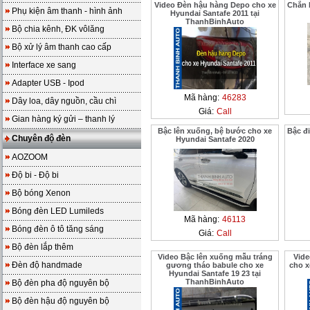
Video Đèn hậu hàng Depo cho xe
Chắn 
Phụ kiện âm thanh - hình ảnh
Hyundai Santafe 2011 tại
ThanhBinhAuto
Bộ chia kênh, ĐK vôlăng
Bộ xử lý âm thanh cao cấp
Interface xe sang
Adapter USB - Ipod
Mã hàng:
46283
Dây loa, dây nguồn, cầu chì
Giá:
Call
Gian hàng ký gửi – thanh lý
Bậc lên xuống, bệ bước cho xe
Bậc đi
Chuyên độ đèn
Hyundai Santafe 2020
AOZOOM
Độ bi - Độ bi
Bộ bóng Xenon
Bóng đèn LED Lumileds
Mã hàng:
46113
Bóng đèn ô tô tăng sáng
Giá:
Call
Bộ đèn lắp thêm
Video Bậc lên xuống mẫu tráng
Vide
Đèn độ handmade
gương tháo babule cho xe
cho x
Hyundai Santafe 19 23 tại
ThanhBinhAuto
Bộ đèn pha độ nguyên bộ
Bộ đèn hậu độ nguyên bộ