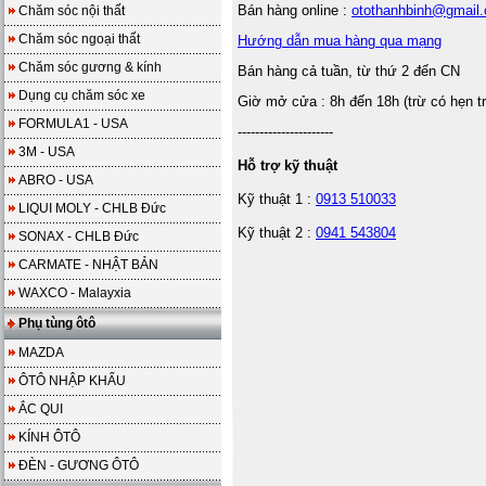
Bán hàng online :
otothanhbinh@gmail
Chăm sóc nội thất
Chăm sóc ngoại thất
Hướng dẫn mua hàng qua mạng
Chăm sóc gương & kính
Bán hàng cả tuần, từ thứ 2 đến CN
Dụng cụ chăm sóc xe
Giờ mở cửa : 8h đến 18h (trừ có hẹn t
FORMULA1 - USA
----------------------
3M - USA
Hỗ trợ kỹ thuật
ABRO - USA
Kỹ thuật 1 :
0913 510033
LIQUI MOLY - CHLB Đức
Kỹ thuật 2 :
0941 543804
SONAX - CHLB Đức
CARMATE - NHẬT BẢN
WAXCO - Malayxia
Phụ tùng ôtô
MAZDA
ÔTÔ NHẬP KHẨU
ẮC QUI
KÍNH ÔTÔ
ĐÈN - GƯƠNG ÔTÔ