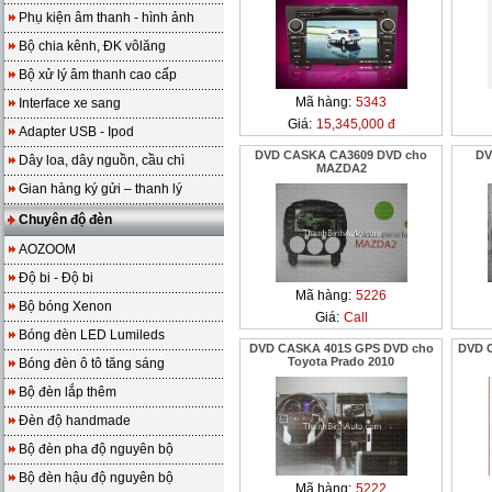
Phụ kiện âm thanh - hình ảnh
Bộ chia kênh, ĐK vôlăng
Bộ xử lý âm thanh cao cấp
Mã hàng:
5343
Interface xe sang
Giá:
15,345,000 đ
Adapter USB - Ipod
DVD CASKA CA3609 DVD cho
DV
Dây loa, dây nguồn, cầu chì
MAZDA2
Gian hàng ký gửi – thanh lý
Chuyên độ đèn
AOZOOM
Độ bi - Độ bi
Mã hàng:
5226
Bộ bóng Xenon
Giá:
Call
Bóng đèn LED Lumileds
DVD CASKA 401S GPS DVD cho
DVD C
Toyota Prado 2010
Bóng đèn ô tô tăng sáng
Bộ đèn lắp thêm
Đèn độ handmade
Bộ đèn pha độ nguyên bộ
Bộ đèn hậu độ nguyên bộ
Mã hàng:
5222