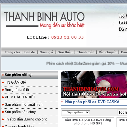
|
|
|
|
|
|
Trang chủ
Bản đồ
Giảm giá
Giới thiệu
Thanh toán
Vận chuyển
Bảo
Phim cách nhiệt SolarZone giảm giá 10%
---
Mua DVD 
Sản phẩm nổi bật
TIN GIẢM GIÁ
Bọc ghế da ô tô
PHIM CÁCH NHIỆT
Nhà phân phối
>>
DVD CASKA
Sản phẩm mới xuất hiện
Sản phẩm bán chạy
105 t
Thiết bị dẫn đường cho ô tô
Đầu DVD CASKA CA1624 Hàng
DVD 
phổ thông HD GPS
Camera hành trình