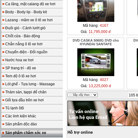
Ca lăng, mặt calang độ xe hơi
Body - Body lip - Body kit
Lazang - mâm xe ô tô xe hơi
Mã hàng:
4167
Đuôi gió - Cánh lướt gió
Giá:
11,795,000 đ
Chốt cửa - Báo động
DVD CASKA 5060G DVD cho
DV
Chắn nắng ô tô xe hơi
HYUNDAI SANTAFE
Chuyển điện - Đổi nguồn
Nước hoa xe hơi
SP trang trí - độ xe
Tem độ ô tô xe hơi
Mã hàng:
4027
Lót ghế - Tựa lưng - Massage
Giá:
13,225,000 đ
Thảm sàn, tappi để chân
105 t
Gối tựa đầu trên xe hơi
Tủ lạnh ôtô
Các linh kiện khác
Sản phẩm độc đáo
Hỗ trợ online
Sản phẩm chăm sóc xe