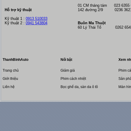
01 CM tháng tám
023 6355
Hỗ trợ kỹ thuật
142 đường 2/9 0236 362
Kỹ thuật 1 :
0913 510033
Kỹ thuật 2 :
0941 543804
Buôn Ma Thuột
60 Lý Thái Tổ 0262 6543
ThanhBinhAuto
Nổi bật
Xem nh
Trang chủ
Giảm giá
Phim cá
Giới thiệu
Phim cách nhiệt
Sản phẩ
Liên hệ
Bọc ghế da, sàn da ô tô
Màn hì