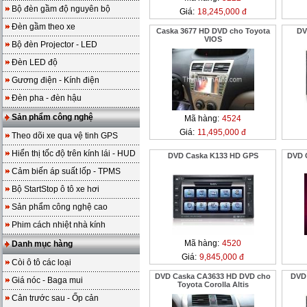
Bộ đèn gầm độ nguyên bộ
Giá:
18,245,000 đ
Đèn gầm theo xe
Caska 3677 HD DVD cho Toyota
DV
VIOS
Bộ đèn Projector - LED
Đèn LED độ
Gương điện - Kính điện
Đèn pha - đèn hậu
Sản phẩm công nghệ
Mã hàng:
4524
Giá:
11,495,000 đ
Theo dõi xe qua vệ tinh GPS
Hiển thị tốc độ trên kính lái - HUD
DVD Caska K133 HD GPS
DVD 
Cảm biến áp suất lốp - TPMS
Bộ StartStop ô tô xe hơi
Sản phẩm công nghệ cao
Phim cách nhiệt nhà kính
Mã hàng:
4520
Danh mục hàng
Giá:
9,845,000 đ
Còi ô tô các loại
DVD Caska CA3633 HD DVD cho
DVD
Giá nóc - Baga mui
Toyota Corolla Altis
Cản trước sau - Ốp cản