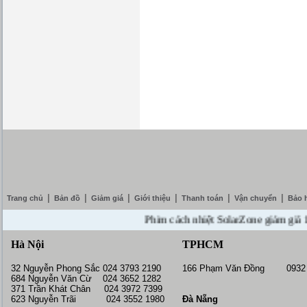
|
|
|
|
|
|
Trang chủ
Bản đồ
Giảm giá
Giới thiệu
Thanh toán
Vận chuyển
Bảo 
Phim cách nhiệt SolarZone giảm giá 10% -
Hà Nội
TPHCM
32 Nguyễn Phong Sắc 024 3793 2190
166 Phạm Văn Đồng 0932 
684 Nguyễn Văn Cừ 024 3652 1282
371 Trần Khát Chân 024 3972 7399
623 Nguyễn Trãi 024 3552 1980
Đà Nẵng