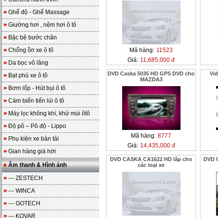
Ghế độ - Ghế Massage
Giường hơi , nệm hơi ô tô
Bậc bệ bước chân
Chống ồn xe ô tô
Mã hàng:
11523
Giá:
11,685,000 đ
Da bọc vô lăng
DVD Caska 5035 HD GPS DVD cho
Vi
Bạt phủ xe ô tô
MAZDA3
Bơm lốp - Hút bụi ô tô
Cảm biến tiến lùi ô tô
Máy lọc không khí, khử mùi ôtô
Độ pô – Pô độ - Lippo
Mã hàng:
8777
Phụ kiện xe bán tải
Giá:
14,435,000 đ
Gian hàng giá hời
DVD CASKA CA1622 HD lắp cho
DVD 
Âm thanh & Hình ảnh
các loại xe
--- ZESTECH
--- WINCA
--- GOTECH
--- KOVAR