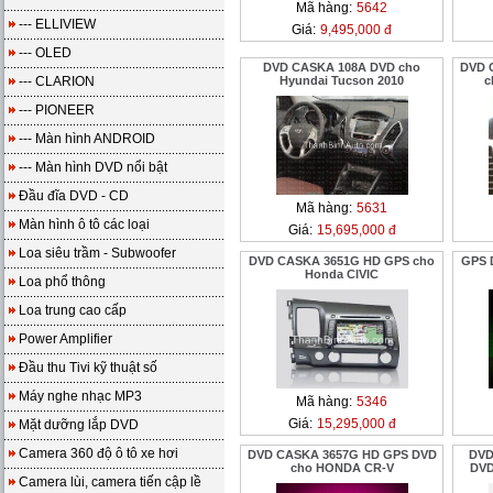
Mã hàng:
5642
--- ELLIVIEW
Giá:
9,495,000 đ
--- OLED
DVD CASKA 108A DVD cho
DVD 
--- CLARION
Hyundai Tucson 2010
c
--- PIONEER
--- Màn hình ANDROID
--- Màn hình DVD nổi bật
Đầu đĩa DVD - CD
Mã hàng:
5631
Màn hình ô tô các loại
Giá:
15,695,000 đ
Loa siêu trầm - Subwoofer
DVD CASKA 3651G HD GPS cho
GPS 
Honda CIVIC
Loa phổ thông
Loa trung cao cấp
Power Amplifier
Đầu thu Tivi kỹ thuật số
Máy nghe nhạc MP3
Mã hàng:
5346
Giá:
15,295,000 đ
Mặt dưỡng lắp DVD
Camera 360 độ ô tô xe hơi
DVD CASKA 3657G HD GPS DVD
DVD
cho HONDA CR-V
DVD
Camera lùi, camera tiến cập lề