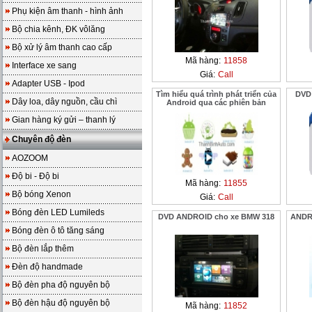
Phụ kiện âm thanh - hình ảnh
Bộ chia kênh, ĐK vôlăng
Bộ xử lý âm thanh cao cấp
Mã hàng:
11858
Interface xe sang
Giá:
Call
Adapter USB - Ipod
Tìm hiểu quá trình phát triển của
DVD 
Dây loa, dây nguồn, cầu chì
Android qua các phiên bản
Gian hàng ký gửi – thanh lý
Chuyên độ đèn
AOZOOM
Độ bi - Độ bi
Mã hàng:
11855
Bộ bóng Xenon
Giá:
Call
Bóng đèn LED Lumileds
DVD ANDROID cho xe BMW 318
ANDR
Bóng đèn ô tô tăng sáng
Bộ đèn lắp thêm
Đèn độ handmade
Bộ đèn pha độ nguyên bộ
Bộ đèn hậu độ nguyên bộ
Mã hàng:
11852