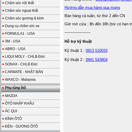
Chăm sóc nội thất
Hướng dẫn mua hàng qua mạng
Chăm sóc ngoại thất
Bán hàng cả tuần, từ thứ 2 đến CN
Chăm sóc gương & kính
Giờ mở cửa : 8h đến 18h (trừ có hẹn t
Dụng cụ chăm sóc xe
----------------------
FORMULA1 - USA
3M - USA
Hỗ trợ kỹ thuật
ABRO - USA
Kỹ thuật 1 :
0913 510033
LIQUI MOLY - CHLB Đức
Kỹ thuật 2 :
0941 543804
SONAX - CHLB Đức
CARMATE - NHẬT BẢN
WAXCO - Malayxia
Phụ tùng ôtô
MAZDA
ÔTÔ NHẬP KHẨU
ẮC QUI
KÍNH ÔTÔ
ĐÈN - GƯƠNG ÔTÔ