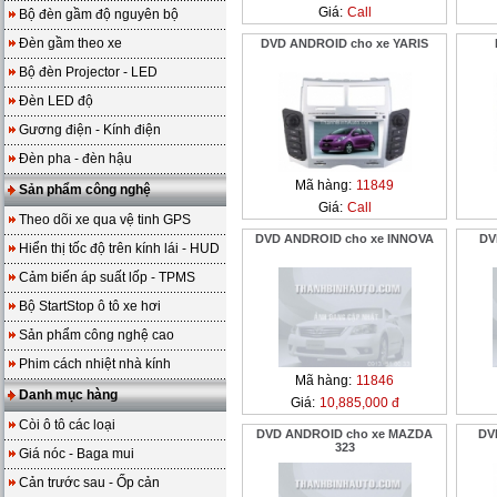
Giá:
Call
Bộ đèn gầm độ nguyên bộ
Đèn gầm theo xe
DVD ANDROID cho xe YARIS
Bộ đèn Projector - LED
Đèn LED độ
Gương điện - Kính điện
Đèn pha - đèn hậu
Mã hàng:
11849
Sản phẩm công nghệ
Giá:
Call
Theo dõi xe qua vệ tinh GPS
DVD ANDROID cho xe INNOVA
DV
Hiển thị tốc độ trên kính lái - HUD
Cảm biến áp suất lốp - TPMS
Bộ StartStop ô tô xe hơi
Sản phẩm công nghệ cao
Phim cách nhiệt nhà kính
Mã hàng:
11846
Danh mục hàng
Giá:
10,885,000 đ
Còi ô tô các loại
DVD ANDROID cho xe MAZDA
DV
323
Giá nóc - Baga mui
Cản trước sau - Ốp cản