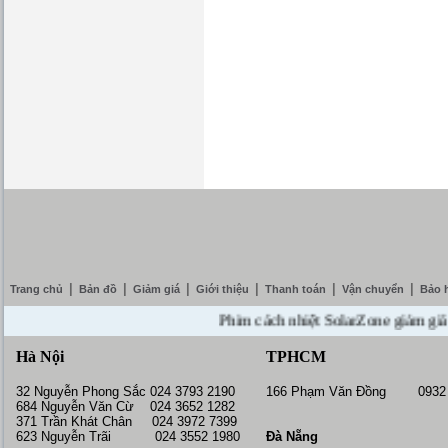
|
|
|
|
|
|
Trang chủ
Bản đồ
Giảm giá
Giới thiệu
Thanh toán
Vận chuyển
Bảo 
Phim cách nhiệt SolarZone giảm giá 10% 
Hà Nội
TPHCM
32 Nguyễn Phong Sắc 024 3793 2190
166 Phạm Văn Đồng 0932 
684 Nguyễn Văn Cừ 024 3652 1282
371 Trần Khát Chân 024 3972 7399
623 Nguyễn Trãi 024 3552 1980
Đà Nẵng