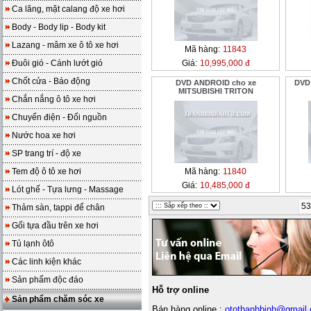
Ca lăng, mặt calang độ xe hơi
Body - Body lip - Body kit
Lazang - mâm xe ô tô xe hơi
Mã hàng:
11843
Đuôi gió - Cánh lướt gió
Giá:
10,995,000 đ
Chốt cửa - Báo động
DVD ANDROID cho xe
DVD
MITSUBISHI TRITON
Chắn nắng ô tô xe hơi
Chuyển điện - Đổi nguồn
Nước hoa xe hơi
SP trang trí - độ xe
Tem độ ô tô xe hơi
Mã hàng:
11840
Giá:
10,485,000 đ
Lót ghế - Tựa lưng - Massage
53
Thảm sàn, tappi để chân
Gối tựa đầu trên xe hơi
Tủ lạnh ôtô
Các linh kiện khác
Sản phẩm độc đáo
Hỗ trợ online
Sản phẩm chăm sóc xe
Bán hàng online :
otothanhbinh@gmail