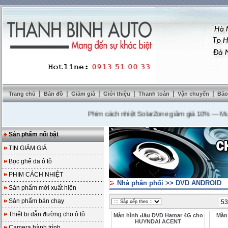
|
|
|
|
|
|
Trang chủ
Bản đồ
Giảm giá
Giới thiệu
Thanh toán
Vận chuyển
Bảo
Phim cách nhiệt SolarZone giảm giá 10%
---
Mua DVD
Sản phẩm nổi bật
TIN GIẢM GIÁ
Bọc ghế da ô tô
PHIM CÁCH NHIỆT
Nhà phân phối
>>
DVD ANDROID
Sản phẩm mới xuất hiện
Sản phẩm bán chạy
53
Thiết bị dẫn đường cho ô tô
Màn hình đầu DVD Hamar 4G cho
Màn
HUYNDAI ACENT
Camera hành trình