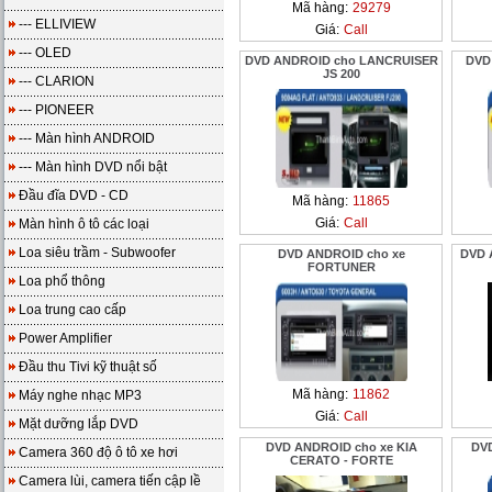
Mã hàng:
29279
--- ELLIVIEW
Giá:
Call
--- OLED
DVD ANDROID cho LANCRUISER
DVD
JS 200
--- CLARION
--- PIONEER
--- Màn hình ANDROID
--- Màn hình DVD nổi bật
Đầu đĩa DVD - CD
Mã hàng:
11865
Giá:
Call
Màn hình ô tô các loại
Loa siêu trầm - Subwoofer
DVD ANDROID cho xe
DVD 
FORTUNER
Loa phổ thông
Loa trung cao cấp
Power Amplifier
Đầu thu Tivi kỹ thuật số
Mã hàng:
11862
Máy nghe nhạc MP3
Giá:
Call
Mặt dưỡng lắp DVD
DVD ANDROID cho xe KIA
DV
Camera 360 độ ô tô xe hơi
CERATO - FORTE
Camera lùi, camera tiến cập lề