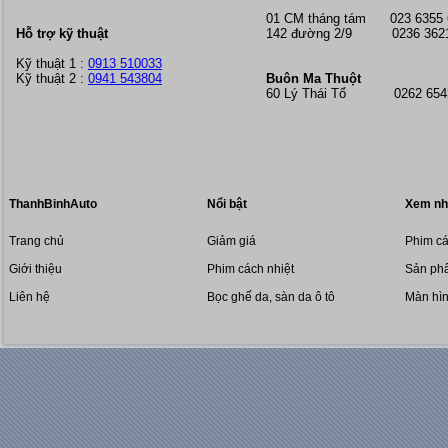
01 CM tháng tám
023 6355
Hỗ trợ kỹ thuật
142 đường 2/9 0236 362
Kỹ thuật 1 :
0913 510033
Kỹ thuật 2 :
0941 543804
Buôn Ma Thuột
60 Lý Thái Tổ 0262 6543
ThanhBinhAuto
Nổi bật
Xem nh
Trang chủ
Giảm giá
Phim cá
Giới thiệu
Phim cách nhiệt
Sản phẩ
Liên hệ
Bọc ghế da, sàn da ô tô
Màn hì