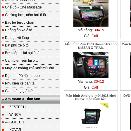
Ghế độ - Ghế Massage
Giường hơi , nệm hơi ô tô
Bậc bệ bước chân
Chống ồn xe ô tô
Mã hàng:
30415
Giá:
Call
Da bọc vô lăng
Màn hình đầu DVD Hamar 4G cho
Màn h
Bạt phủ xe ô tô
NISSAN X-TRAIL
Bơm lốp - Hút bụi ô tô
Cảm biến tiến lùi ô tô
Máy lọc không khí, khử mùi ôtô
Độ pô – Pô độ - Lippo
Mã hàng:
30412
Phụ kiện xe bán tải
Giá:
Call
Gian hàng giá hời
Màn hình Android mới 2018 kích
DVD 
Âm thanh & Hình ảnh
thước màn hình lớn
--- ZESTECH
--- WINCA
--- GOTECH
--- KOVAR