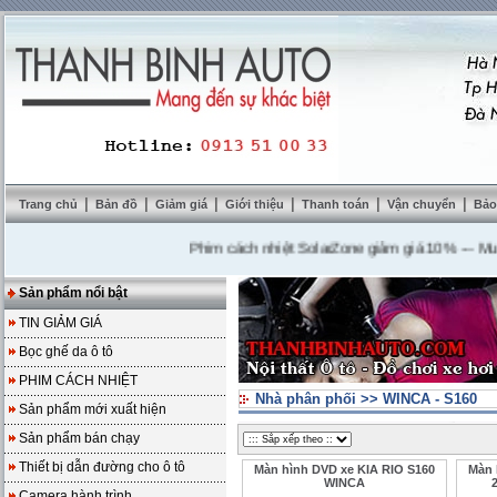
|
|
|
|
|
|
Trang chủ
Bản đồ
Giảm giá
Giới thiệu
Thanh toán
Vận chuyển
Bảo
Phim cách nhiệt SolarZone giảm giá 10%
---
Mua DVD
Sản phẩm nổi bật
TIN GIẢM GIÁ
Bọc ghế da ô tô
PHIM CÁCH NHIỆT
Nhà phân phối
>>
WINCA - S160
Sản phẩm mới xuất hiện
Sản phẩm bán chạy
Thiết bị dẫn đường cho ô tô
Màn hình DVD xe KIA RIO S160
Màn 
WINCA
Camera hành trình