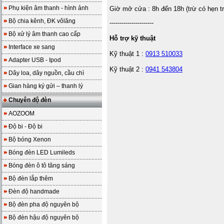
Phụ kiện âm thanh - hình ảnh
Giờ mở cửa : 8h đến 18h (trừ có hẹn t
Bộ chia kênh, ĐK vôlăng
----------------------
Bộ xử lý âm thanh cao cấp
Hỗ trợ kỹ thuật
Interface xe sang
Kỹ thuật 1 :
0913 510033
Adapter USB - Ipod
Kỹ thuật 2 :
0941 543804
Dây loa, dây nguồn, cầu chì
Gian hàng ký gửi – thanh lý
Chuyên độ đèn
AOZOOM
Độ bi - Độ bi
Bộ bóng Xenon
Bóng đèn LED Lumileds
Bóng đèn ô tô tăng sáng
Bộ đèn lắp thêm
Đèn độ handmade
Bộ đèn pha độ nguyên bộ
Bộ đèn hậu độ nguyên bộ