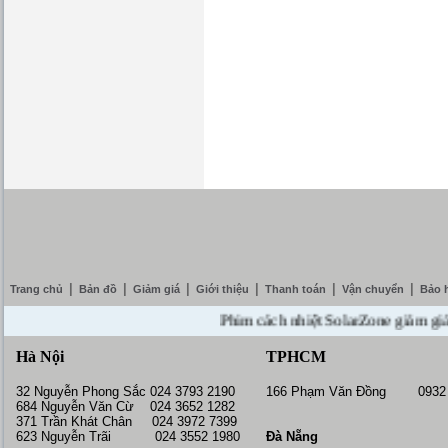
|
|
|
|
|
|
Trang chủ
Bản đồ
Giảm giá
Giới thiệu
Thanh toán
Vận chuyển
Bảo 
Phim cách nhiệt SolarZone giảm giá 10% 
Hà Nội
TPHCM
32 Nguyễn Phong Sắc 024 3793 2190
166 Phạm Văn Đồng 0932 
684 Nguyễn Văn Cừ 024 3652 1282
371 Trần Khát Chân 024 3972 7399
623 Nguyễn Trãi 024 3552 1980
Đà Nẵng