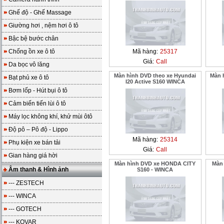
Ghế độ - Ghế Massage
Giường hơi , nệm hơi ô tô
Bậc bệ bước chân
Chống ồn xe ô tô
Mã hàng:
25317
Giá:
Call
Da bọc vô lăng
Màn hình DVD theo xe Hyundai
Màn 
Bạt phủ xe ô tô
I20 Active S160 WINCA
Bơm lốp - Hút bụi ô tô
Cảm biến tiến lùi ô tô
Máy lọc không khí, khử mùi ôtô
Độ pô – Pô độ - Lippo
Mã hàng:
25314
Phụ kiện xe bán tải
Giá:
Call
Gian hàng giá hời
Màn hình DVD xe HONDA CITY
Màn 
Âm thanh & Hình ảnh
S160 - WINCA
--- ZESTECH
--- WINCA
--- GOTECH
--- KOVAR