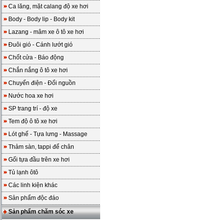
Ca lăng, mặt calang độ xe hơi
Body - Body lip - Body kit
Lazang - mâm xe ô tô xe hơi
Đuôi gió - Cánh lướt gió
Chốt cửa - Báo động
Chắn nắng ô tô xe hơi
Chuyển điện - Đổi nguồn
Nước hoa xe hơi
SP trang trí - độ xe
Tem độ ô tô xe hơi
Lót ghế - Tựa lưng - Massage
Thảm sàn, tappi để chân
Gối tựa đầu trên xe hơi
Tủ lạnh ôtô
Các linh kiện khác
Sản phẩm độc đáo
Sản phẩm chăm sóc xe