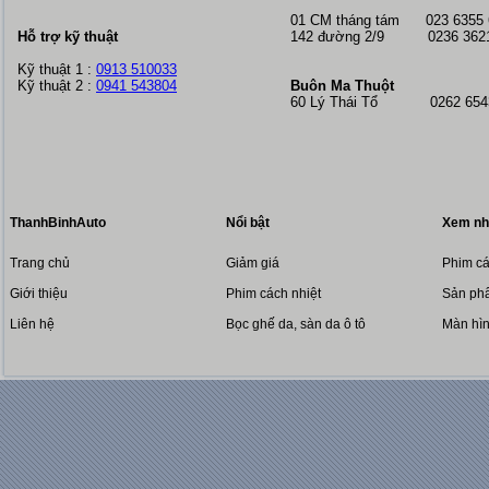
01 CM tháng tám
023 6355
Hỗ trợ kỹ thuật
142 đường 2/9 0236 362
Kỹ thuật 1 :
0913 510033
Kỹ thuật 2 :
0941 543804
Buôn Ma Thuột
60 Lý Thái Tổ 0262 6543
ThanhBinhAuto
Nổi bật
Xem nh
Trang chủ
Giảm giá
Phim cá
Giới thiệu
Phim cách nhiệt
Sản phẩ
Liên hệ
Bọc ghế da, sàn da ô tô
Màn hì