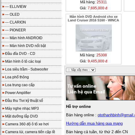
Mã hàng:
25311
--- ELLIVIEW
Giá:
7,695,000 đ
--- OLED
Màn hình DVD Android cho xe
Land Cruiser 2016 S160 - WINCA
--- CLARION
--- PIONEER
--- Màn hình ANDROID
--- Màn hình DVD nổi bật
Đầu đĩa DVD - CD
Mã hàng:
25308
Giá:
9,485,000 đ
Màn hình ô tô các loại
Loa siêu trầm - Subwoofer
Loa phổ thông
Loa trung cao cấp
Power Amplifier
Đầu thu Tivi kỹ thuật số
Hỗ trợ online
Máy nghe nhạc MP3
Bán hàng online :
otothanhbinh@gmail
Mặt dưỡng lắp DVD
Hướng dẫn mua hàng qua mạng
Camera 360 độ ô tô xe hơi
Bán hàng cả tuần, từ thứ 2 đến CN
Camera lùi, camera tiến cập lề