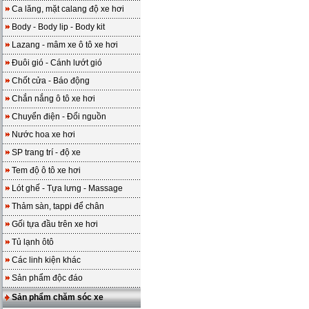
Ca lăng, mặt calang độ xe hơi
Body - Body lip - Body kit
Lazang - mâm xe ô tô xe hơi
Đuôi gió - Cánh lướt gió
Chốt cửa - Báo động
Chắn nắng ô tô xe hơi
Chuyển điện - Đổi nguồn
Nước hoa xe hơi
SP trang trí - độ xe
Tem độ ô tô xe hơi
Lót ghế - Tựa lưng - Massage
Thảm sàn, tappi để chân
Gối tựa đầu trên xe hơi
Tủ lạnh ôtô
Các linh kiện khác
Sản phẩm độc đáo
Sản phẩm chăm sóc xe