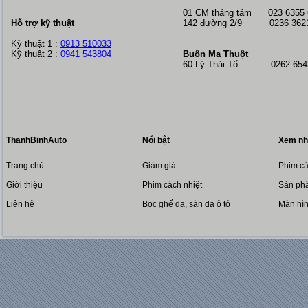
01 CM tháng tám
023 6355
Hỗ trợ kỹ thuật
142 đường 2/9 0236 362
Kỹ thuật 1 :
0913 510033
Kỹ thuật 2 :
0941 543804
Buôn Ma Thuột
60 Lý Thái Tổ 0262 6543
ThanhBinhAuto
Nổi bật
Xem nh
Trang chủ
Giảm giá
Phim cá
Giới thiệu
Phim cách nhiệt
Sản phẩ
Liên hệ
Bọc ghế da, sàn da ô tô
Màn hì