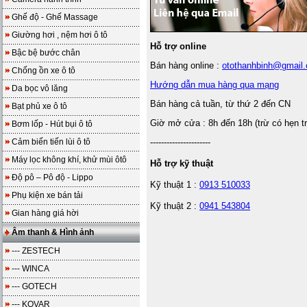
Ghế độ - Ghế Massage
Giường hơi , nệm hơi ô tô
Hỗ trợ online
Bậc bệ bước chân
Bán hàng online :
otothanhbinh@gmail
Chống ồn xe ô tô
Hướng dẫn mua hàng qua mạng
Da bọc vô lăng
Bán hàng cả tuần, từ thứ 2 đến CN
Bạt phủ xe ô tô
Giờ mở cửa : 8h đến 18h (trừ có hẹn t
Bơm lốp - Hút bụi ô tô
Cảm biến tiến lùi ô tô
----------------------
Máy lọc không khí, khử mùi ôtô
Hỗ trợ kỹ thuật
Độ pô – Pô độ - Lippo
Kỹ thuật 1 :
0913 510033
Phụ kiện xe bán tải
Kỹ thuật 2 :
0941 543804
Gian hàng giá hời
Âm thanh & Hình ảnh
--- ZESTECH
--- WINCA
--- GOTECH
--- KOVAR