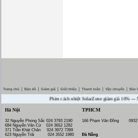
|
|
|
|
|
|
Trang chủ
Bản đồ
Giảm giá
Giới thiệu
Thanh toán
Vận chuyển
Bảo 
Phim cách nhiệt SolarZone giảm giá 10% --- Mua D
Hà Nội
TPHCM
32 Nguyễn Phong Sắc 024 3793 2190
166 Phạm Văn Đồng 0932 
684 Nguyễn Văn Cừ 024 3652 1282
371 Trần Khát Chân 024 3972 7399
623 Nguyễn Trãi 024 3552 1980
Đà Nẵng