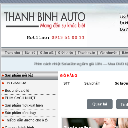
|
|
|
|
|
|
Trang chủ
Bản đồ
Giảm giá
Giới thiệu
Thanh toán
Vận chuyển
Bảo
Phim cách nhiệt SolarZone giảm giá 10%
---
Mua DVD tặng ca
Sản phẩm nổi bật
GIỎ HÀNG
TIN GIẢM GIÁ
STT
Sản phẩm
Số lượn
Bọc ghế da ô tô
PHIM CÁCH NHIỆT
Quay lại
Tín
Sản phẩm mới xuất hiện
Sản phẩm bán chạy
Thiết bị dẫn đường cho ô tô
Camera hành trình