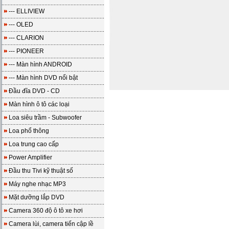
--- ELLIVIEW
--- OLED
--- CLARION
--- PIONEER
--- Màn hình ANDROID
--- Màn hình DVD nổi bật
Đầu đĩa DVD - CD
Màn hình ô tô các loại
Loa siêu trầm - Subwoofer
Loa phổ thông
Loa trung cao cấp
Power Amplifier
Đầu thu Tivi kỹ thuật số
Máy nghe nhạc MP3
Mặt dưỡng lắp DVD
Camera 360 độ ô tô xe hơi
Camera lùi, camera tiến cập lề