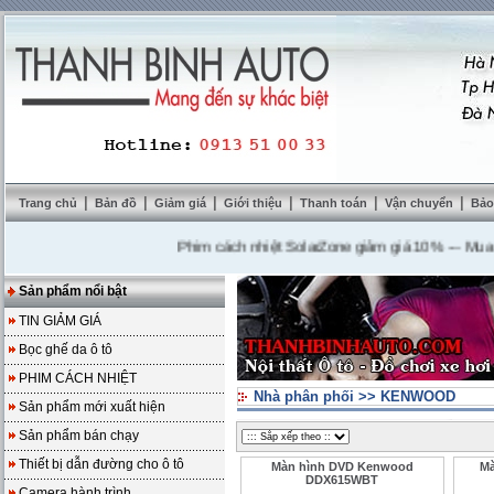
|
|
|
|
|
|
Trang chủ
Bản đồ
Giảm giá
Giới thiệu
Thanh toán
Vận chuyển
Bảo
Phim cách nhiệt SolarZone giảm giá 10%
---
Mua DVD t
Sản phẩm nổi bật
TIN GIẢM GIÁ
Bọc ghế da ô tô
PHIM CÁCH NHIỆT
Nhà phân phối
>>
KENWOOD
Sản phẩm mới xuất hiện
Sản phẩm bán chạy
Thiết bị dẫn đường cho ô tô
Màn hình DVD Kenwood
M
DDX615WBT
Camera hành trình