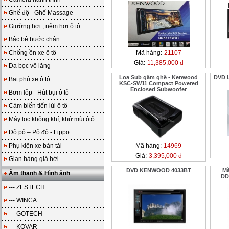
Ghế độ - Ghế Massage
Giường hơi , nệm hơi ô tô
Bậc bệ bước chân
Chống ồn xe ô tô
Mã hàng:
21107
Giá:
11,385,000 đ
Da bọc vô lăng
Loa Sub gầm ghế - Kenwood
DVD 
Bạt phủ xe ô tô
KSC-SW11 Compact Powered
Enclosed Subwoofer
Bơm lốp - Hút bụi ô tô
Cảm biến tiến lùi ô tô
Máy lọc không khí, khử mùi ôtô
Độ pô – Pô độ - Lippo
Phụ kiện xe bán tải
Mã hàng:
14969
Giá:
3,395,000 đ
Gian hàng giá hời
DVD KENWOOD 4033BT
M
Âm thanh & Hình ảnh
DD
--- ZESTECH
--- WINCA
--- GOTECH
--- KOVAR