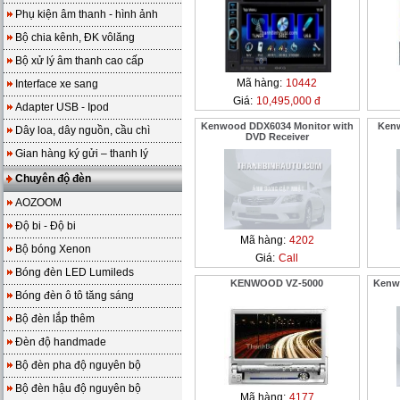
Phụ kiện âm thanh - hình ảnh
Bộ chia kênh, ĐK vôlăng
Bộ xử lý âm thanh cao cấp
Mã hàng:
10442
Interface xe sang
Giá:
10,495,000 đ
Adapter USB - Ipod
Kenwood DDX6034 Monitor with
Ken
Dây loa, dây nguồn, cầu chì
DVD Receiver
Gian hàng ký gửi – thanh lý
Chuyên độ đèn
AOZOOM
Độ bi - Độ bi
Mã hàng:
4202
Bộ bóng Xenon
Giá:
Call
Bóng đèn LED Lumileds
KENWOOD VZ-5000
Kenw
Bóng đèn ô tô tăng sáng
Bộ đèn lắp thêm
Đèn độ handmade
Bộ đèn pha độ nguyên bộ
Bộ đèn hậu độ nguyên bộ
Mã hàng:
4177