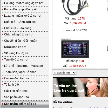
Ca lăng, mặt calang độ xe hơi
Body - Body lip - Body kit
Lazang - mâm xe ô tô xe hơi
Mã hàng:
1278
Đuôi gió - Cánh lướt gió
Giá:
1,899,000 đ
Chốt cửa - Báo động
Kenwood DDX7039
Chắn nắng ô tô xe hơi
Chuyển điện - Đổi nguồn
Nước hoa xe hơi
SP trang trí - độ xe
Tem độ ô tô xe hơi
Mã hàng:
698
Lót ghế - Tựa lưng - Massage
Giá:
13,585,000 đ
Thảm sàn, tappi để chân
Gối tựa đầu trên xe hơi
Tủ lạnh ôtô
Các linh kiện khác
Sản phẩm độc đáo
Hỗ trợ online
Sản phẩm chăm sóc xe