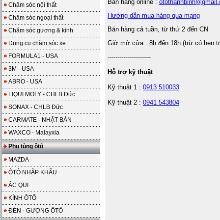
Bán hàng online :
otothanhbinh@gmail
Chăm sóc nội thất
Hướng dẫn mua hàng qua mạng
Chăm sóc ngoại thất
Bán hàng cả tuần, từ thứ 2 đến CN
Chăm sóc gương & kính
Giờ mở cửa : 8h đến 18h (trừ có hẹn t
Dụng cụ chăm sóc xe
FORMULA1 - USA
----------------------
3M - USA
Hỗ trợ kỹ thuật
ABRO - USA
Kỹ thuật 1 :
0913 510033
LIQUI MOLY - CHLB Đức
Kỹ thuật 2 :
0941 543804
SONAX - CHLB Đức
CARMATE - NHẬT BẢN
WAXCO - Malayxia
Phụ tùng ôtô
MAZDA
ÔTÔ NHẬP KHẨU
ẮC QUI
KÍNH ÔTÔ
ĐÈN - GƯƠNG ÔTÔ