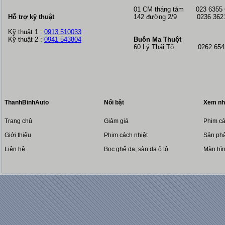
01 CM tháng tám
023 6355
Hỗ trợ kỹ thuật
142 đường 2/9 0236 362
Kỹ thuật 1 :
0913 510033
Kỹ thuật 2 :
0941 543804
Buôn Ma Thuột
60 Lý Thái Tổ 0262 6543
ThanhBinhAuto
Nổi bật
Xem nh
Trang chủ
Giảm giá
Phim cá
Giới thiệu
Phim cách nhiệt
Sản phẩ
Liên hệ
Bọc ghế da, sàn da ô tô
Màn hì