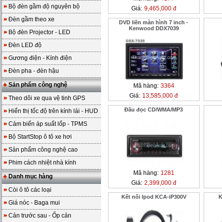
Bộ đèn gầm độ nguyên bộ
Giá:
9,465,000 đ
Đèn gầm theo xe
DVD liền màn hình 7 inch -
Kenwood DDX7039
Bộ đèn Projector - LED
Đèn LED độ
Gương điện - Kính điện
Đèn pha - đèn hậu
Sản phẩm công nghệ
Mã hàng:
3364
Giá:
13,585,000 đ
Theo dõi xe qua vệ tinh GPS
Đầu đọc CD/WMA/MP3
Hiển thị tốc độ trên kính lái - HUD
Cảm biến áp suất lốp - TPMS
Bộ StartStop ô tô xe hơi
Sản phẩm công nghệ cao
Phim cách nhiệt nhà kính
Mã hàng:
1281
Danh mục hàng
Giá:
2,399,000 đ
Còi ô tô các loại
Kết nối Ipod KCA-iP300V
K
Giá nóc - Baga mui
Cản trước sau - Ốp cản