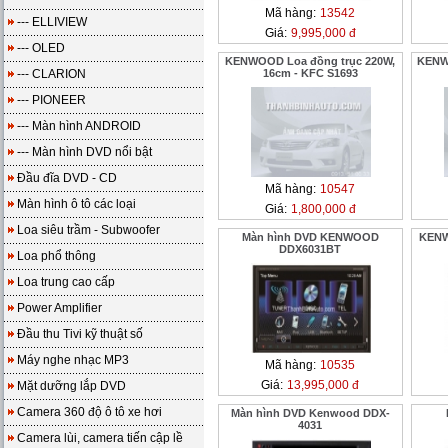
Mã hàng:
13542
--- ELLIVIEW
Giá:
9,995,000 đ
--- OLED
KENWOOD Loa đồng trục 220W,
KENW
--- CLARION
16cm - KFC S1693
--- PIONEER
--- Màn hình ANDROID
--- Màn hình DVD nổi bật
Đầu đĩa DVD - CD
Mã hàng:
10547
Màn hình ô tô các loại
Giá:
1,800,000 đ
Loa siêu trầm - Subwoofer
Màn hình DVD KENWOOD
KENW
DDX6031BT
Loa phổ thông
Loa trung cao cấp
Power Amplifier
Đầu thu Tivi kỹ thuật số
Máy nghe nhạc MP3
Mã hàng:
10535
Giá:
13,995,000 đ
Mặt dưỡng lắp DVD
Camera 360 độ ô tô xe hơi
Màn hình DVD Kenwood DDX-
4031
Camera lùi, camera tiến cập lề