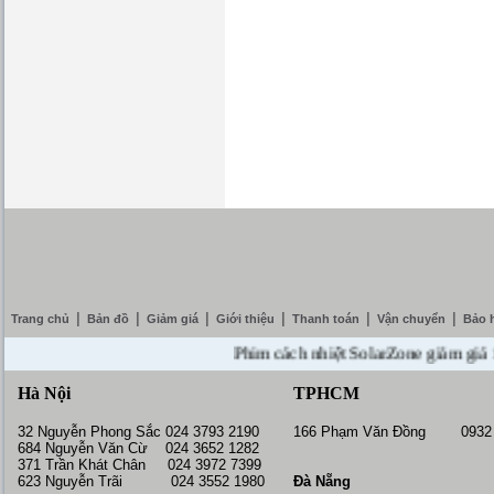
|
|
|
|
|
|
Trang chủ
Bản đồ
Giảm giá
Giới thiệu
Thanh toán
Vận chuyển
Bảo 
Phim cách nhiệt SolarZone giảm giá 10% -
Hà Nội
TPHCM
32 Nguyễn Phong Sắc 024 3793 2190
166 Phạm Văn Đồng 0932 
684 Nguyễn Văn Cừ 024 3652 1282
371 Trần Khát Chân 024 3972 7399
623 Nguyễn Trãi 024 3552 1980
Đà Nẵng