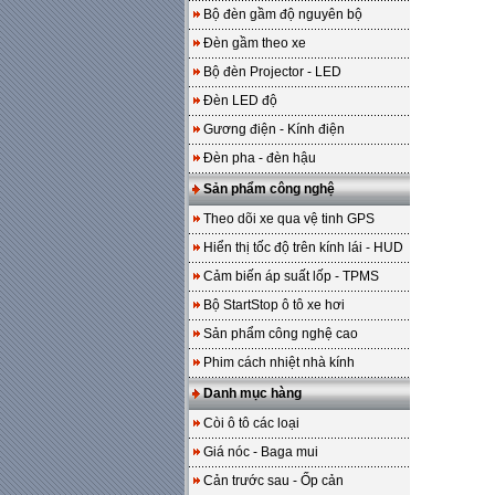
Bộ đèn gầm độ nguyên bộ
Đèn gầm theo xe
Bộ đèn Projector - LED
Đèn LED độ
Gương điện - Kính điện
Đèn pha - đèn hậu
Sản phẩm công nghệ
Theo dõi xe qua vệ tinh GPS
Hiển thị tốc độ trên kính lái - HUD
Cảm biến áp suất lốp - TPMS
Bộ StartStop ô tô xe hơi
Sản phẩm công nghệ cao
Phim cách nhiệt nhà kính
Danh mục hàng
Còi ô tô các loại
Giá nóc - Baga mui
Cản trước sau - Ốp cản