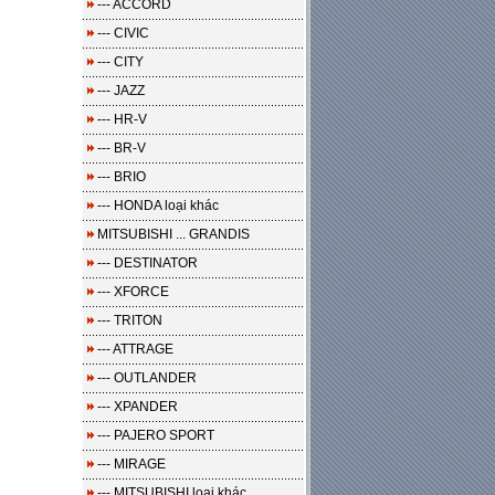
--- ACCORD
--- CIVIC
--- CITY
--- JAZZ
--- HR-V
--- BR-V
--- BRIO
--- HONDA loại khác
MITSUBISHI ... GRANDIS
--- DESTINATOR
--- XFORCE
--- TRITON
--- ATTRAGE
--- OUTLANDER
--- XPANDER
--- PAJERO SPORT
--- MIRAGE
--- MITSUBISHI loại khác