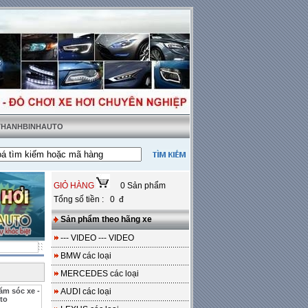
 THANHBINHAUTO
ao cấp
---
Lắp nệm ghế da thật tặng sàn da
---
Miễn phí 100% công lắp đặt
GIỎ HÀNG
0 Sản phẩm
Tổng số tiền : 0 đ
Sản phẩm theo hãng xe
--- VIDEO --- VIDEO
BMW các loại
MERCEDES các loại
ăm sóc xe -
AUDI các loại
to