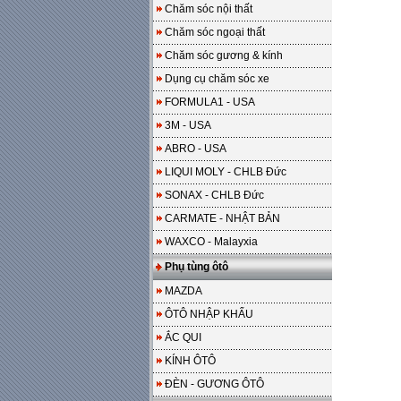
Chăm sóc nội thất
Chăm sóc ngoại thất
Chăm sóc gương & kính
Dụng cụ chăm sóc xe
FORMULA1 - USA
3M - USA
ABRO - USA
LIQUI MOLY - CHLB Đức
SONAX - CHLB Đức
CARMATE - NHẬT BẢN
WAXCO - Malayxia
Phụ tùng ôtô
MAZDA
ÔTÔ NHẬP KHẨU
ẮC QUI
KÍNH ÔTÔ
ĐÈN - GƯƠNG ÔTÔ