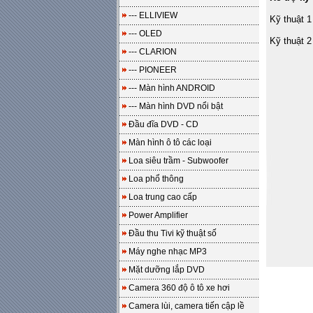
--- ELLIVIEW
Kỹ thuật 1
--- OLED
Kỹ thuật 2
--- CLARION
--- PIONEER
--- Màn hình ANDROID
--- Màn hình DVD nổi bật
Đầu đĩa DVD - CD
Màn hình ô tô các loại
Loa siêu trầm - Subwoofer
Loa phổ thông
Loa trung cao cấp
Power Amplifier
Đầu thu Tivi kỹ thuật số
Máy nghe nhạc MP3
Mặt dưỡng lắp DVD
Camera 360 độ ô tô xe hơi
Camera lùi, camera tiến cập lề