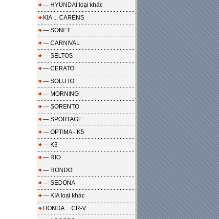
--- HYUNDAI loại khác
KIA ... CARENS
--- SONET
--- CARNIVAL
--- SELTOS
--- CERATO
--- SOLUTO
--- MORNING
--- SORENTO
--- SPORTAGE
--- OPTIMA - K5
--- K3
--- RIO
--- RONDO
--- SEDONA
--- KIA loại khác
HONDA ... CR-V