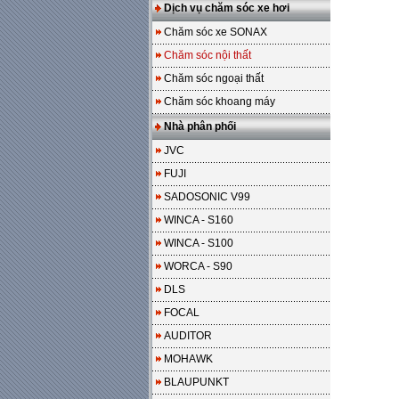
Dịch vụ chăm sóc xe hơi
Chăm sóc xe SONAX
Chăm sóc nội thất
Chăm sóc ngoại thất
Chăm sóc khoang máy
Nhà phân phối
JVC
FUJI
SADOSONIC V99
WINCA - S160
WINCA - S100
WORCA - S90
DLS
FOCAL
AUDITOR
MOHAWK
BLAUPUNKT