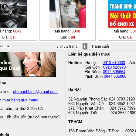
ã hàng:
6049
Mã hàng:
6048
Mã hàng:
60
Giá:
Call
Giá:
Call
Giá:
Call
3 tin / 1 trang
1
Trang cuối
Liên hệ qua điện thoại
Hotline
: Hà nội
0913 510033
Zal
Sài Gòn
0918 018970
Đà Nẵng
0912 595664
Ninh Bình
0947 685866
line
Hà Nội
nline :
otothanhbinh@gmail.com
32 Nguyễn Phong Sắc 024 3793 2190
n mua hàng qua mạng
684 Nguyễn Văn Cừ 024 3652 1282
371 Trần Khát Chân 024 3972 7399
cả tuần, từ thứ 2 đến CN
623 Nguyễn Trãi 024 3552 198
 : 8h đến 18h (trừ có hẹn trước)
TPHCM
-------
166 Phạm Văn Đồng - T.Đức 0932 
thuật