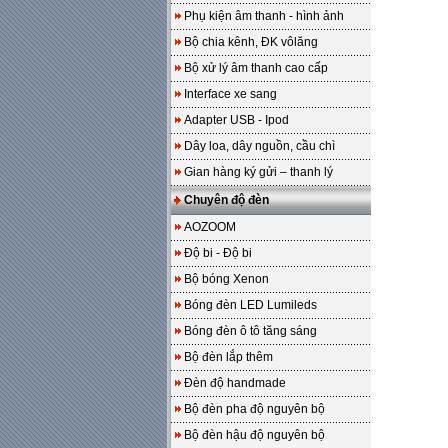
Phụ kiện âm thanh - hình ảnh
Bộ chia kênh, ĐK vôlăng
Bộ xử lý âm thanh cao cấp
Interface xe sang
Adapter USB - Ipod
Dây loa, dây nguồn, cầu chì
Gian hàng ký gửi – thanh lý
Chuyên độ đèn
AOZOOM
Độ bi - Độ bi
Bộ bóng Xenon
Bóng đèn LED Lumileds
Bóng đèn ô tô tăng sáng
Bộ đèn lắp thêm
Đèn độ handmade
Bộ đèn pha độ nguyên bộ
Bộ đèn hậu độ nguyên bộ