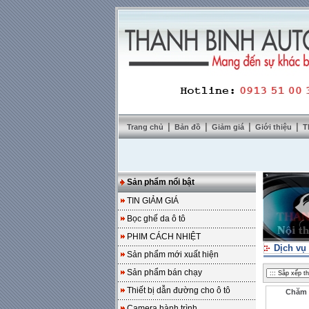
|
|
|
|
Trang chủ
Bản đồ
Giảm giá
Giới thiệu
T
Sản phẩm nổi bật
TIN GIẢM GIÁ
Bọc ghế da ô tô
PHIM CÁCH NHIỆT
Dịch vụ
Sản phẩm mới xuất hiện
Sản phẩm bán chạy
Thiết bị dẫn đường cho ô tô
Chăm 
Camera hành trình