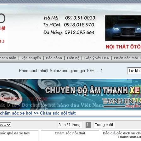
|
|
|
|
|
hanh toán
Vận chuyển
Bảo hành
Liên hệ
Góp ý với TBA
Phiên bản mới
Phim cách nhiệt SolarZone giảm giá 10%
---
Mua DVD tặng camera lùi c
 chăm sóc xe hơi
>>
Chăm sóc nội thất
3 tin / 1 trang
1
Trang cuối
sóc ghế da xe hơi
Chăm sóc nội thất
Báo giá các dịch vụ ch
ThanhBinhAu