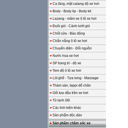
Ca lăng, mặt calang độ xe hơi
Body - Body lip - Body kit
Lazang - mâm xe ô tô xe hơi
Đuôi gió - Cánh lướt gió
Chốt cửa - Báo động
Chắn nắng ô tô xe hơi
Chuyển điện - Đổi nguồn
Nước hoa xe hơi
SP trang trí - độ xe
Tem độ ô tô xe hơi
Lót ghế - Tựa lưng - Massage
Thảm sàn, tappi để chân
Gối tựa đầu trên xe hơi
Tủ lạnh ôtô
Các linh kiện khác
Sản phẩm độc đáo
Sản phẩm chăm sóc xe