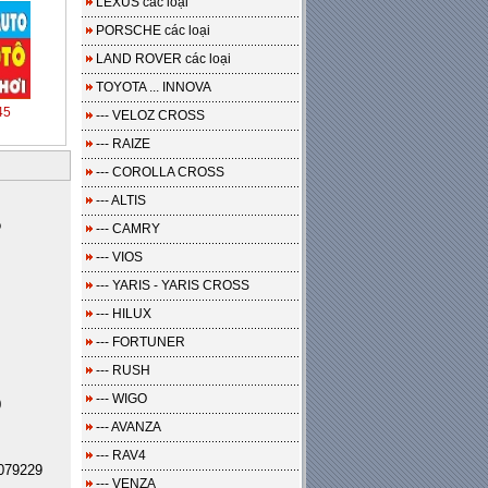
LEXUS các loại
PORSCHE các loại
LAND ROVER các loại
TOYOTA ... INNOVA
45
--- VELOZ CROSS
--- RAIZE
--- COROLLA CROSS
--- ALTIS
o
--- CAMRY
--- VIOS
--- YARIS - YARIS CROSS
--- HILUX
--- FORTUNER
--- RUSH
--- WIGO
0
--- AVANZA
--- RAV4
079229
--- VENZA