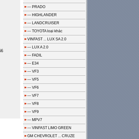
--- PRADO
--- HIGHLANDER
--- LANDCRUISER
--- TOYOTA loại khác
VINFAST ... LUX SA 2.0
--- LUX A 2.0
66
--- FADIL
--- E34
--- VF3
--- VF5
--- VF6
--- VF7
--- VF8
--- VF9
--- MPV7
--- VINFAST LIMO GREEN
GM CHEVROLET ... CRUZE