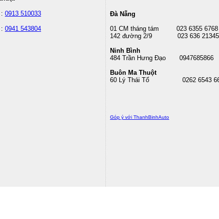
 :
0913 510033
Đà Nẵng
 :
0941 543804
01 CM tháng tám
023 6355 6768
142 đường 2/9 023 636 21345
Ninh Bình
484 Trần Hưng Đạo 0947685866
Buôn Ma Thuột
60 Lý Thái Tổ
0262 6543 6
Góp ý với ThanhBinhAuto