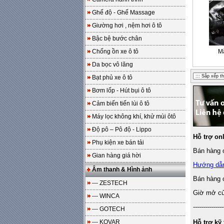
Ghế độ - Ghế Massage
Giường hơi , nệm hơi ô tô
Bậc bệ bước chân
Chống ồn xe ô tô
M
Da bọc vô lăng
Bạt phủ xe ô tô
Bơm lốp - Hút bụi ô tô
Cảm biến tiến lùi ô tô
Máy lọc không khí, khử mùi ôtô
Độ pô – Pô độ - Lippo
Hỗ trợ on
Phụ kiện xe bán tải
Bán hàng o
Gian hàng giá hời
Hướng dẫ
Âm thanh & Hình ảnh
Bán hàng 
--- ZESTECH
Giờ mở cửa
--- WINCA
---------------
--- GOTECH
--- KOVAR
Hỗ trợ kỹ 