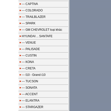
--- CAPTIVA
--- COLORADO
--- TRAILBLAZER
--- SPARK
--- GM CHEVROLET loại khác
HYUNDAI ... SANTAFE
--- VENUE
--- PALISADE
--- CUSTIN
--- KONA
--- CRETA
--- I10 - Grand i10
--- TUCSON
--- SONATA
--- ACCENT
--- ELANTRA
--- STARGAZER