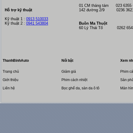
01 CM tháng tám
023 6355
Hỗ trợ kỹ thuật
142 đường 2/9 0236 362
Kỹ thuật 1 :
0913 510033
Kỹ thuật 2 :
0941 543804
Buôn Ma Thuột
60 Lý Thái Tổ 0262 6543
ThanhBinhAuto
Nổi bật
Xem nh
Trang chủ
Giảm giá
Phim cá
Giới thiệu
Phim cách nhiệt
Sản phẩ
Liên hệ
Bọc ghế da, sàn da ô tô
Màn hì