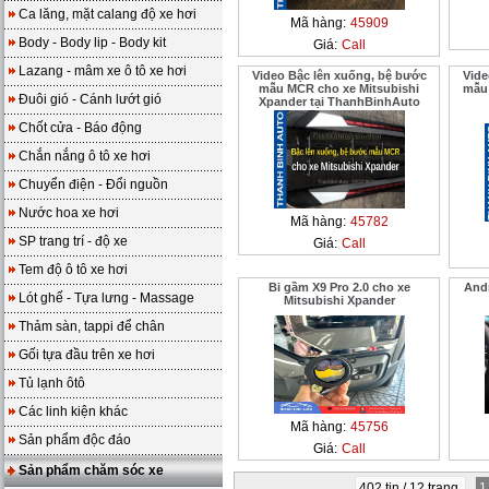
Ca lăng, mặt calang độ xe hơi
Mã hàng:
45909
Body - Body lip - Body kit
Giá:
Call
Lazang - mâm xe ô tô xe hơi
Video Bậc lên xuống, bệ bước
Vide
mẫu MCR cho xe Mitsubishi
mẫu 
Đuôi gió - Cánh lướt gió
Xpander tại ThanhBinhAuto
Chốt cửa - Báo động
Chắn nắng ô tô xe hơi
Chuyển điện - Đổi nguồn
Nước hoa xe hơi
Mã hàng:
45782
SP trang trí - độ xe
Giá:
Call
Tem độ ô tô xe hơi
Bi gầm X9 Pro 2.0 cho xe
Andr
Lót ghế - Tựa lưng - Massage
Mitsubishi Xpander
Thảm sàn, tappi để chân
Gối tựa đầu trên xe hơi
Tủ lạnh ôtô
Các linh kiện khác
Mã hàng:
45756
Sản phẩm độc đáo
Giá:
Call
Sản phẩm chăm sóc xe
402 tin / 12 trang