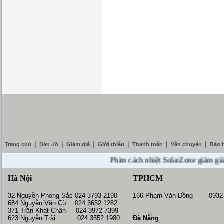
|
|
|
|
|
|
Trang chủ
Bản đồ
Giảm giá
Giới thiệu
Thanh toán
Vận chuyển
Bảo 
Phim cách nhiệt SolarZone giảm giá 10% 
Hà Nội
TPHCM
32 Nguyễn Phong Sắc 024 3793 2190
166 Phạm Văn Đồng 0932 
684 Nguyễn Văn Cừ 024 3652 1282
371 Trần Khát Chân 024 3972 7399
623 Nguyễn Trãi 024 3552 1980
Đà Nẵng