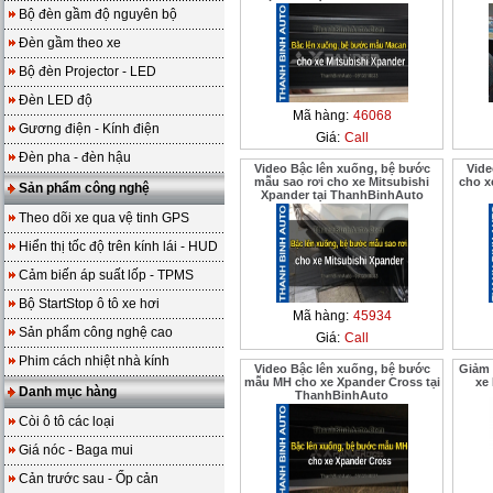
Bộ đèn gầm độ nguyên bộ
Đèn gầm theo xe
Bộ đèn Projector - LED
Đèn LED độ
Mã hàng:
46068
Gương điện - Kính điện
Giá:
Call
Đèn pha - đèn hậu
Video Bậc lên xuống, bệ bước
Vide
mẫu sao rơi cho xe Mitsubishi
cho x
Sản phẩm công nghệ
Xpander tại ThanhBinhAuto
Theo dõi xe qua vệ tinh GPS
Hiển thị tốc độ trên kính lái - HUD
Cảm biến áp suất lốp - TPMS
Bộ StartStop ô tô xe hơi
Mã hàng:
45934
Sản phẩm công nghệ cao
Giá:
Call
Phim cách nhiệt nhà kính
Video Bậc lên xuống, bệ bước
Giảm 
mẫu MH cho xe Xpander Cross tại
xe
Danh mục hàng
ThanhBinhAuto
Còi ô tô các loại
Giá nóc - Baga mui
Cản trước sau - Ốp cản