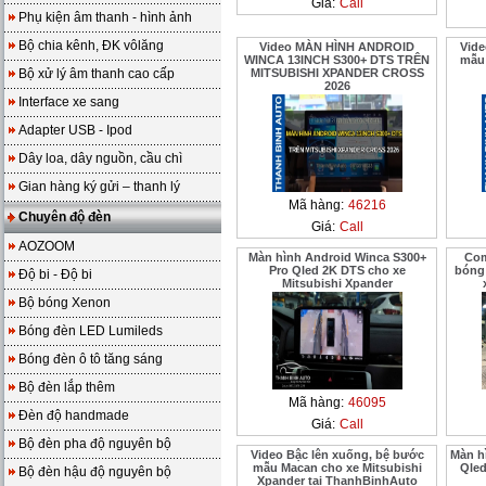
Giá:
Call
Phụ kiện âm thanh - hình ảnh
Bộ chia kênh, ĐK vôlăng
Video MÀN HÌNH ANDROID
Vide
WINCA 13INCH S300+ DTS TRÊN
mẫu 
Bộ xử lý âm thanh cao cấp
MITSUBISHI XPANDER CROSS
2026
Interface xe sang
Adapter USB - Ipod
Dây loa, dây nguồn, cầu chì
Gian hàng ký gửi – thanh lý
Mã hàng:
46216
Chuyên độ đèn
Giá:
Call
AOZOOM
Màn hình Android Winca S300+
Com
Pro Qled 2K DTS cho xe
bóng
Độ bi - Độ bi
Mitsubishi Xpander
Bộ bóng Xenon
Bóng đèn LED Lumileds
Bóng đèn ô tô tăng sáng
Bộ đèn lắp thêm
Mã hàng:
46095
Đèn độ handmade
Giá:
Call
Bộ đèn pha độ nguyên bộ
Video Bậc lên xuống, bệ bước
Màn h
mẫu Macan cho xe Mitsubishi
Qled
Bộ đèn hậu độ nguyên bộ
Xpander tại ThanhBinhAuto