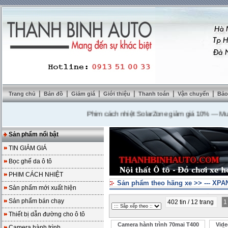
|
|
|
|
|
|
Trang chủ
Bản đồ
Giảm giá
Giới thiệu
Thanh toán
Vận chuyển
Bảo
Phim cách nhiệt SolarZone giảm giá 10%
---
Mua DVD
Sản phẩm nổi bật
TIN GIẢM GIÁ
Bọc ghế da ô tô
PHIM CÁCH NHIỆT
Sản phẩm theo hãng xe
>>
--- XP
Sản phẩm mới xuất hiện
Sản phẩm bán chạy
402 tin / 12 trang
Thiết bị dẫn đường cho ô tô
Camera hành trình 70mai T400
Vide
Camera hành trình