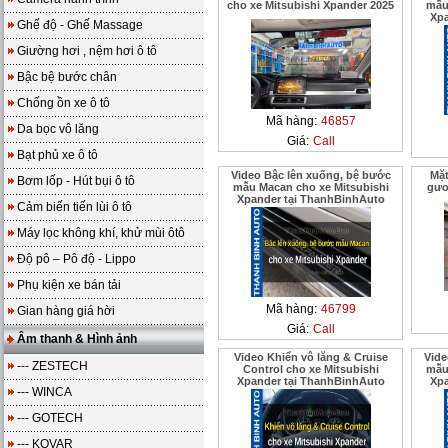
cho xe Mitsubishi Xpander 2025
mẫu
Xpa
Ghế độ - Ghế Massage
Giường hơi , nệm hơi ô tô
Bậc bệ bước chân
Chống ồn xe ô tô
Mã hàng:
46857
Da bọc vô lăng
Giá:
Call
Bạt phủ xe ô tô
Video Bậc lên xuống, bệ bước
Mặt
Bơm lốp - Hút bụi ô tô
mẫu Macan cho xe Mitsubishi
gươ
Xpander tại ThanhBinhAuto
Cảm biến tiến lùi ô tô
Máy lọc không khí, khử mùi ôtô
Độ pô – Pô độ - Lippo
Phụ kiện xe bán tải
Mã hàng:
46799
Gian hàng giá hời
Giá:
Call
Âm thanh & Hình ảnh
Video Khiển vô lăng & Cruise
Vide
--- ZESTECH
Control cho xe Mitsubishi
mẫu
Xpander tại ThanhBinhAuto
Xpa
--- WINCA
--- GOTECH
--- KOVAR