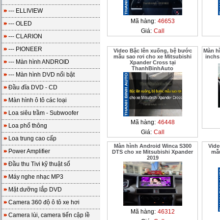
--- ELLIVIEW
Mã hàng:
46653
--- OLED
Giá:
Call
--- CLARION
--- PIONEER
Video Bậc lên xuống, bệ bước
Màn h
mẫu sao rơi cho xe Mitsubishi
inchs
--- Màn hình ANDROID
Xpander Cross tại
ThanhBinhAuto
--- Màn hình DVD nổi bật
Đầu đĩa DVD - CD
Màn hình ô tô các loại
Loa siêu trầm - Subwoofer
Mã hàng:
46448
Loa phổ thông
Giá:
Call
Loa trung cao cấp
Màn hình Android Winca S300
Vide
Power Amplifier
DTS cho xe Mitsubishi Xpander
mẫu
2019
Đầu thu Tivi kỹ thuật số
Máy nghe nhạc MP3
Mặt dưỡng lắp DVD
Camera 360 độ ô tô xe hơi
Mã hàng:
46312
Camera lùi, camera tiến cập lề