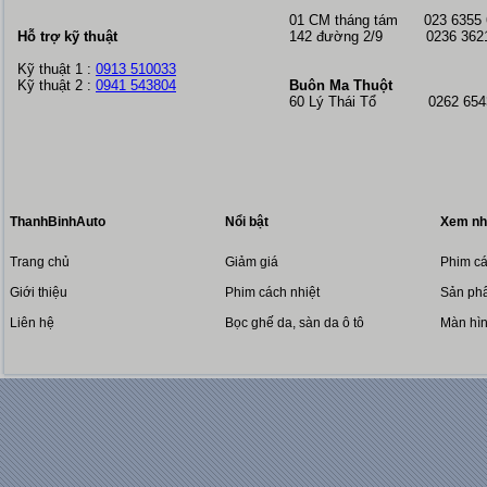
01 CM tháng tám
023 6355
Hỗ trợ kỹ thuật
142 đường 2/9 0236 362
Kỹ thuật 1 :
0913 510033
Kỹ thuật 2 :
0941 543804
Buôn Ma Thuột
60 Lý Thái Tổ 0262 6543
ThanhBinhAuto
Nổi bật
Xem nh
Trang chủ
Giảm giá
Phim cá
Giới thiệu
Phim cách nhiệt
Sản phẩ
Liên hệ
Bọc ghế da, sàn da ô tô
Màn hì