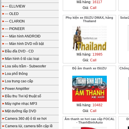
Mã hàng:
16117
--- ELLIVIEW
Giá:
Call
--- OLED
Phụ kiện xe ISUZU DMAX, hàng
Solar
--- CLARION
Thailand
--- PIONEER
--- Màn hình ANDROID
--- Màn hình DVD nổi bật
Đầu đĩa DVD - CD
Mã hàng:
13985
Màn hình ô tô các loại
Giá:
Call
Loa siêu trầm - Subwoofer
Độ âm thanh xe ISUZU
Chống
Loa phổ thông
Loa trung cao cấp
Power Amplifier
Đầu thu Tivi kỹ thuật số
Máy nghe nhạc MP3
Mã hàng:
10482
Giá:
Call
Mặt dưỡng lắp DVD
Camera 360 độ ô tô xe hơi
Âm thanh xe hơi cao cấp FOCAL
D
- ThanhBinhAuto
Camera lùi, camera tiến cập lề