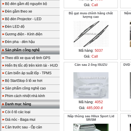
Bộ đèn gầm độ nguyên bộ
Giá:
Call
Đèn gầm theo xe
Bộ gạt mưa chính hãng chất
Nệm
lượng cao
Bộ đèn Projector - LED
Đèn LED độ
Gương điện - Kính điện
Đèn pha - đèn hậu
Sản phẩm công nghệ
Mã hàng:
5037
Giá:
Call
Theo dõi xe qua vệ tinh GPS
Cản sau 2 ống ISUZU
DVD 
Hiển thị tốc độ trên kính lái - HUD
Cảm biến áp suất lốp - TPMS
Bộ StartStop ô tô xe hơi
Sản phẩm công nghệ cao
Phim cách nhiệt nhà kính
Mã hàng:
4052
Danh mục hàng
Giá:
485,000 đ
Còi ô tô các loại
Nắp thùng sau Hilux Sport Lid
Th
Giá nóc - Baga mui
SR/SM
Cản trước sau - Ốp cản