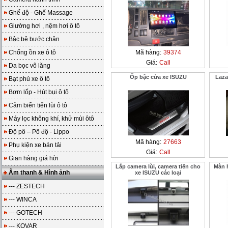
Ghế độ - Ghế Massage
Giường hơi , nệm hơi ô tô
Bậc bệ bước chân
Chống ồn xe ô tô
Mã hàng:
39374
Giá:
Call
Da bọc vô lăng
Ốp bậc cửa xe ISUZU
Laza
Bạt phủ xe ô tô
Bơm lốp - Hút bụi ô tô
Cảm biến tiến lùi ô tô
Máy lọc không khí, khử mùi ôtô
Độ pô – Pô độ - Lippo
Mã hàng:
27663
Phụ kiện xe bán tải
Giá:
Call
Gian hàng giá hời
Lắp camera lùi, camera tiến cho
Màn 
Âm thanh & Hình ảnh
xe ISUZU các loại
--- ZESTECH
--- WINCA
--- GOTECH
--- KOVAR