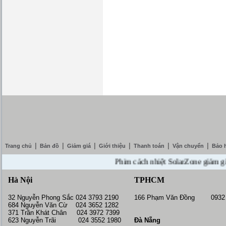
|
|
|
|
|
|
Trang chủ
Bản đồ
Giảm giá
Giới thiệu
Thanh toán
Vận chuyển
Bảo 
Phim cách nhiệt SolarZone giảm giá 10
Hà Nội
TPHCM
32 Nguyễn Phong Sắc 024 3793 2190
166 Phạm Văn Đồng 0932 
684 Nguyễn Văn Cừ 024 3652 1282
371 Trần Khát Chân 024 3972 7399
623 Nguyễn Trãi 024 3552 1980
Đà Nẵng