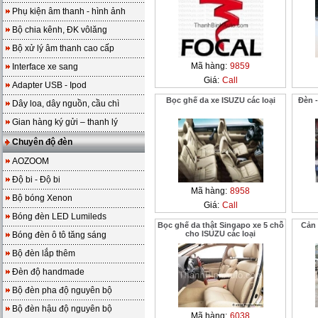
Phụ kiện âm thanh - hình ảnh
Bộ chia kênh, ĐK vôlăng
Bộ xử lý âm thanh cao cấp
Mã hàng:
9859
Interface xe sang
Giá:
Call
Adapter USB - Ipod
Bọc ghế da xe ISUZU các loại
Đèn -
Dây loa, dây nguồn, cầu chì
Gian hàng ký gửi – thanh lý
Chuyên độ đèn
AOZOOM
Độ bi - Độ bi
Mã hàng:
8958
Bộ bóng Xenon
Giá:
Call
Bóng đèn LED Lumileds
Bọc ghế da thật Singapo xe 5 chỗ
Cản 
cho ISUZU các loại
Bóng đèn ô tô tăng sáng
Bộ đèn lắp thêm
Đèn độ handmade
Bộ đèn pha độ nguyên bộ
Bộ đèn hậu độ nguyên bộ
Mã hàng:
6038