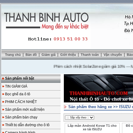
|
|
|
|
|
|
Trang chủ
Bản đồ
Giảm giá
Giới thiệu
Thanh toán
Vận chuyển
Bảo
Phim cách nhiệt SolarZone giảm giá 10%
---
Mua D
Sản phẩm nổi bật
TIN GIẢM GIÁ
Bọc ghế da ô tô
PHIM CÁCH NHIỆT
Sản phẩm theo hãng xe
>>
ISUZU c
Sản phẩm mới xuất hiện
Sản phẩm bán chạy
Thiết bị dẫn đường cho ô tô
Lắp màn Android Kovar T1 cho
Đồ c
xe tải ISUZU
Camera hành trình