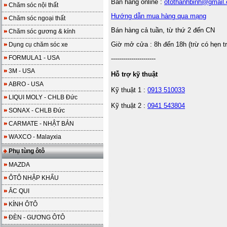
Bán hàng online :
otothanhbinh@gmail
Chăm sóc nội thất
Hướng dẫn mua hàng qua mạng
Chăm sóc ngoại thất
Bán hàng cả tuần, từ thứ 2 đến CN
Chăm sóc gương & kính
Giờ mở cửa : 8h đến 18h (trừ có hẹn t
Dụng cụ chăm sóc xe
FORMULA1 - USA
----------------------
3M - USA
Hỗ trợ kỹ thuật
ABRO - USA
Kỹ thuật 1 :
0913 510033
LIQUI MOLY - CHLB Đức
Kỹ thuật 2 :
0941 543804
SONAX - CHLB Đức
CARMATE - NHẬT BẢN
WAXCO - Malayxia
Phụ tùng ôtô
MAZDA
ÔTÔ NHẬP KHẨU
ẮC QUI
KÍNH ÔTÔ
ĐÈN - GƯƠNG ÔTÔ