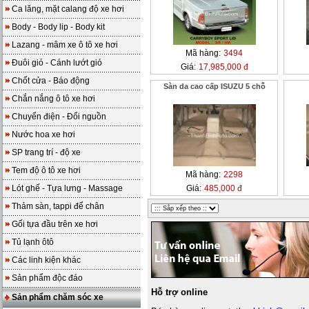
Ca lăng, mặt calang độ xe hơi
Body - Body lip - Body kit
Lazang - mâm xe ô tô xe hơi
Mã hàng:
3494
Đuôi gió - Cánh lướt gió
Giá:
17,985,000 đ
Chốt cửa - Báo động
Sàn da cao cấp ISUZU 5 chỗ
Chắn nắng ô tô xe hơi
Chuyển điện - Đổi nguồn
Nước hoa xe hơi
SP trang trí - độ xe
Tem độ ô tô xe hơi
Mã hàng:
2298
Lót ghế - Tựa lưng - Massage
Giá:
485,000 đ
Thảm sàn, tappi để chân
Gối tựa đầu trên xe hơi
Tủ lạnh ôtô
Các linh kiện khác
Sản phẩm độc đáo
Hỗ trợ online
Sản phẩm chăm sóc xe