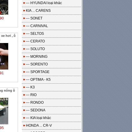
--- HYUNDAI loại khác
KIA ... CARENS
90
--- SONET
--- CARNIVAL
--- SELTOS
xe hơi , ô
i
--- CERATO
--- SOLUTO
--- MORNING
--- SORENTO
--- SPORTAGE
91
--- OPTIMA - K5
--- K3
ng nóng ô
--- RIO
--- RONDO
--- SEDONA
--- KIA loại khác
HONDA ... CR-V
95