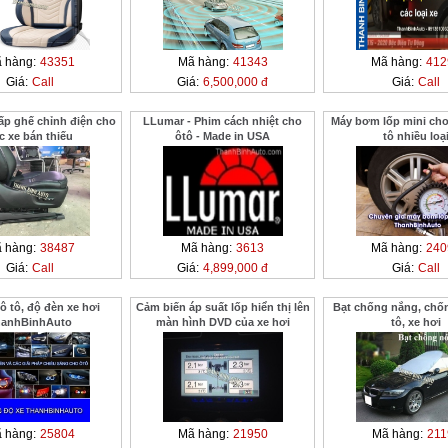
 hàng:
43351
Mã hàng:
41343
Mã hàng:
412
Giá:
Call
Giá:
6,500,000 đ
Giá:
Call
ấp ghế chỉnh điện cho
LLumar - Phim cách nhiệt cho
Máy bơm lốp mini cho 
c xe bán thiếu
ôtô - Made in USA
tô nhiều loạ
 hàng:
38487
Mã hàng:
3613
Mã hàng:
240
Giá:
Call
Giá:
4,899,000 đ
Giá:
Call
ô tô, độ đèn xe hơi
Cảm biến áp suất lốp hiển thị lên
Bạt chống nắng, chố
hanhBinhAuto
màn hình DVD của xe hơi
tô, xe hơi
 hàng:
25804
Mã hàng:
21950
Mã hàng:
211