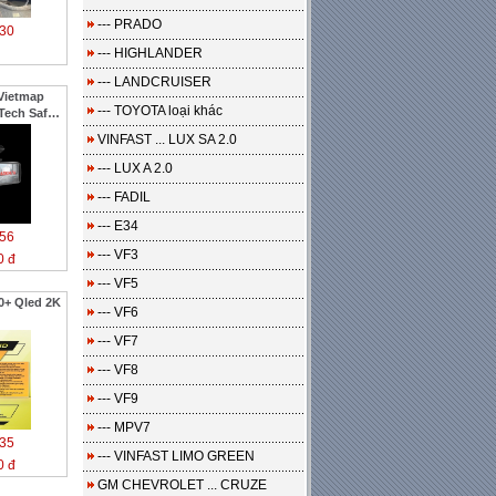
--- PRADO
30
--- HIGHLANDER
--- LANDCRUISER
Vietmap
--- TOYOTA loại khác
Tech Safe
VINFAST ... LUX SA 2.0
--- LUX A 2.0
--- FADIL
--- E34
56
--- VF3
0 đ
--- VF5
0+ Qled 2K
--- VF6
--- VF7
--- VF8
--- VF9
--- MPV7
35
--- VINFAST LIMO GREEN
0 đ
GM CHEVROLET ... CRUZE