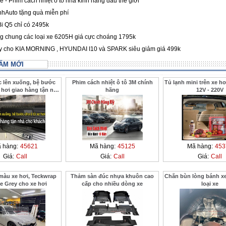
 - Phim cách nhiệt ô tô nhà kính hàng đầu thế giới
hAuto tặng quà miễn phí
i Q5 chỉ có 2495k
 chung các loại xe 6205H giá cực choáng 1795k
ay cho KIA MORNING , HYUNDAI I10 và SPARK siêu giảm giá 499k
ẨM MỚI
c lên xuống, bệ bước
Phim cách nhiệt ô tô 3M chính
Tủ lạnh mini trên xe hơ
 hơi giao hàng tận nhà
hãng
12V - 220V
 ở xa ThanhBinhAuto
 hàng:
45621
Mã hàng:
45125
Mã hàng:
453
Giá:
Call
Giá:
Call
Giá:
Call
màu xe hơi, Teckwrap
Thảm sàn đúc nhựa khuôn cao
Chắn bùn lòng bánh xe
e Grey cho xe hơi
cấp cho nhiều dòng xe
loại xe