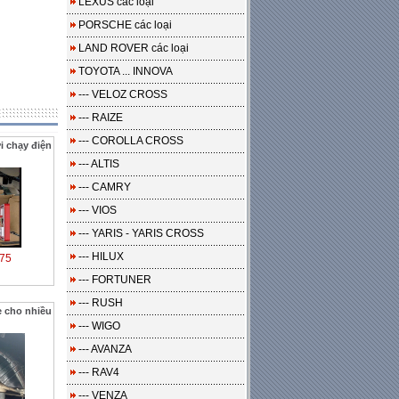
LEXUS các loại
PORSCHE các loại
LAND ROVER các loại
TOYOTA ... INNOVA
--- VELOZ CROSS
--- RAIZE
--- COROLLA CROSS
i chạy điện
--- ALTIS
--- CAMRY
--- VIOS
--- YARIS - YARIS CROSS
--- HILUX
75
--- FORTUNER
--- RUSH
 cho nhiều
--- WIGO
--- AVANZA
--- RAV4
--- VENZA