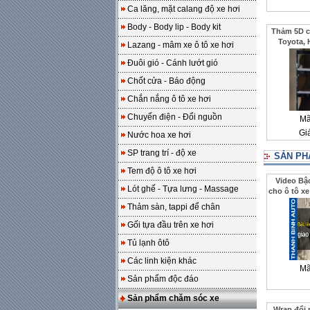
Ca lăng, mặt calang độ xe hơi
Body - Body lip - Body kit
Thảm 5D ca
Toyota, 
Lazang - mâm xe ô tô xe hơi
Đuôi gió - Cánh lướt gió
Chốt cửa - Báo động
Chắn nắng ô tô xe hơi
Chuyển điện - Đổi nguồn
Mã
Gi
Nước hoa xe hơi
SP trang trí - độ xe
SẢN PH
Tem độ ô tô xe hơi
Video Bậ
Lót ghế - Tựa lưng - Massage
cho ô tô xe
cho khách
Thảm sàn, tappi để chân
Gối tựa đầu trên xe hơi
Tủ lạnh ôtô
Các linh kiện khác
Mã
Sản phẩm độc đáo
Sản phẩm chăm sóc xe
Wrap đổi 