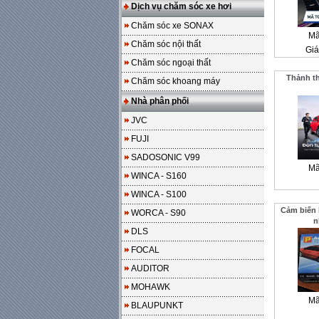
Dịch vụ chăm sóc xe hơi
Chăm sóc xe SONAX
Mã
Chăm sóc nội thất
Giá
Chăm sóc ngoại thất
Thảnh th
Chăm sóc khoang máy
Nhà phân phối
JVC
FUJI
SADOSONIC V99
Mã
WINCA - S160
WINCA - S100
Cảm biến l
WORCA - S90
n
DLS
FOCAL
AUDITOR
MOHAWK
Mã
BLAUPUNKT