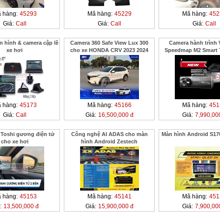
 hàng:
45293
Mã hàng:
45229
Mã hàng:
452
Giá:
Call
Giá:
Call
Giá:
Call
hình & camera cập lề
Camera 360 Safe View Lux 300
Camera hành trình 
xe hơi
cho xe HONDA CRV 2023 2024
Speedmap M2 Smart 
Drive
 hàng:
45173
Mã hàng:
45166
Mã hàng:
451
Giá:
Call
Giá:
16,500,000 đ
Giá:
7,990,00
 Toshi gương điện tử
Công nghệ AI ADAS cho màn
Màn hình Android S17
cho xe hơi
hình Android Zestech
 hàng:
45153
Mã hàng:
45141
Mã hàng:
451
:
13,500,000 đ
Giá:
15,900,000 đ
Giá:
7,900,00