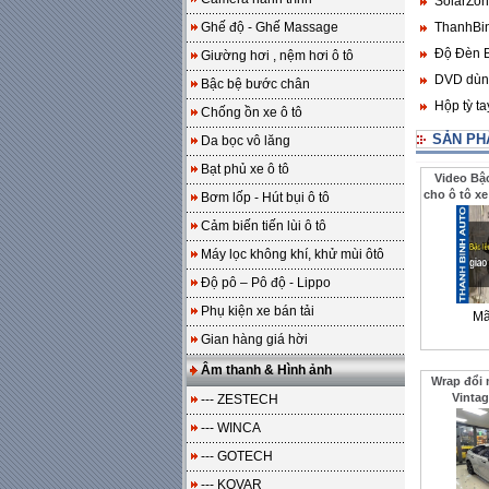
SolarZone
Ghế độ - Ghế Massage
ThanhBin
Độ Đèn B
Giường hơi , nệm hơi ô tô
DVD dùng
Bậc bệ bước chân
Hộp tỳ t
Chống ồn xe ô tô
SẢN PH
Da bọc vô lăng
Bạt phủ xe ô tô
Video Bậ
cho ô tô xe
Bơm lốp - Hút bụi ô tô
cho khách
Cảm biến tiến lùi ô tô
Máy lọc không khí, khử mùi ôtô
Độ pô – Pô độ - Lippo
Phụ kiện xe bán tải
Mã
Gian hàng giá hời
Âm thanh & Hình ảnh
Wrap đổi 
Vintag
--- ZESTECH
--- WINCA
--- GOTECH
--- KOVAR