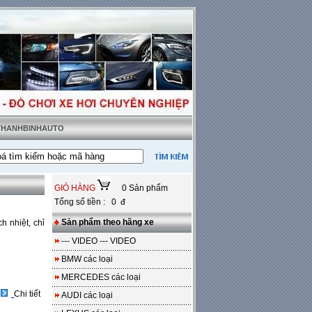
 THANHBINHAUTO
tặng sàn da
---
Miễn phí 100% công lắp đặt
GIỎ HÀNG
0 Sản phẩm
Tổng số tiền : 0 đ
Sản phẩm theo hãng xe
h nhiệt, chỉ
--- VIDEO --- VIDEO
BMW các loại
MERCEDES các loại
Chi tiết
AUDI các loại