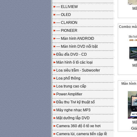
--- ELLIVIEW
Mã
--- OLED
--- CLARION
Combo màn 
--- PIONEER
--- Màn hình ANDROID
--- Màn hình DVD nổi bật
Đầu đĩa DVD - CD
Màn hình ô tô các loại
Mã
Loa siêu trầm - Subwoofer
Loa phổ thông
Màn hình
Loa trung cao cấp
Power Amplifier
Đầu thu Tivi kỹ thuật số
Máy nghe nhạc MP3
Mặt dưỡng lắp DVD
Mã
Camera 360 độ ô tô xe hơi
Giá
Camera lùi, camera tiến cập lề