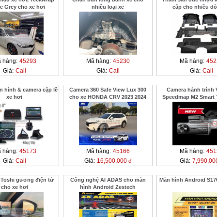
e Grey cho xe hơi
nhiều loại xe
cấp cho nhiều dò
 hàng:
45293
Mã hàng:
45230
Mã hàng:
452
Giá:
Call
Giá:
Call
Giá:
Call
hình & camera cập lề
Camera 360 Safe View Lux 300
Camera hành trình 
xe hơi
cho xe HONDA CRV 2023 2024
Speedmap M2 Smart 
Drive
 hàng:
45173
Mã hàng:
45166
Mã hàng:
451
Giá:
Call
Giá:
16,500,000 đ
Giá:
7,990,00
 Toshi gương điện tử
Công nghệ AI ADAS cho màn
Màn hình Android S17
cho xe hơi
hình Android Zestech