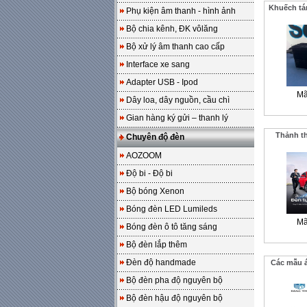
Khuếch tá
Phụ kiện âm thanh - hình ảnh
Bộ chia kênh, ĐK vôlăng
Bộ xử lý âm thanh cao cấp
Interface xe sang
Adapter USB - Ipod
Mã
Dây loa, dây nguồn, cầu chì
Gian hàng ký gửi – thanh lý
Thảnh th
Chuyên độ đèn
AOZOOM
Độ bi - Độ bi
Bộ bóng Xenon
Bóng đèn LED Lumileds
Mã
Bóng đèn ô tô tăng sáng
Bộ đèn lắp thêm
Đèn độ handmade
Các mẫu á
Bộ đèn pha độ nguyên bộ
Bộ đèn hậu độ nguyên bộ