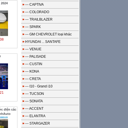
 2024
--- CAPTIVA
--- COLORADO
--- TRAILBLAZER
--- SPARK
--- GM CHEVROLET loại khác
38
HYUNDAI ... SANTAFE
--- VENUE
0
--- PALISADE
--- CUSTIN
--- KONA
--- CRETA
--- I10 - Grand i10
21
--- TUCSON
--- SONATA
--- ACCENT
ớc điện các
inhAuto
--- ELANTRA
--- STARGAZER