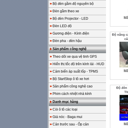
Bộ đèn gầm độ nguyên bộ
Đèn gầm theo xe
Mã
Bộ đèn Projector - LED
Đèn LED độ
Gương điện - Kính điện
Độ nâng c
cá
Đèn pha - đèn hậu
Sản phẩm công nghệ
Theo dõi xe qua vệ tinh GPS
Hiển thị tốc độ trên kính lái - HUD
Mã
Cảm biến áp suất lốp - TPMS
Bộ StartStop ô tô xe hơi
Sản phẩm công nghệ cao
Độ đèn 
T
Phim cách nhiệt nhà kính
Danh mục hàng
Còi ô tô các loại
Giá nóc - Baga mui
Mã
Cản trước sau - Ốp cản