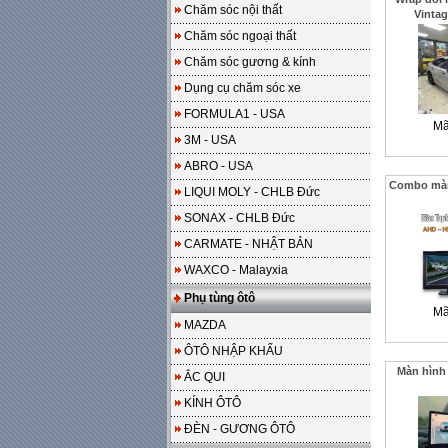
Chăm sóc nội thất
Vintag
Chăm sóc ngoại thất
Chăm sóc gương & kính
Dụng cụ chăm sóc xe
FORMULA1 - USA
Mã
3M - USA
ABRO - USA
Combo màn 
LIQUI MOLY - CHLB Đức
SONAX - CHLB Đức
CARMATE - NHẬT BẢN
WAXCO - Malayxia
Phụ tùng ôtô
Mã
MAZDA
ÔTÔ NHẬP KHẨU
Màn hình
ẮC QUI
KÍNH ÔTÔ
ĐÈN - GƯƠNG ÔTÔ