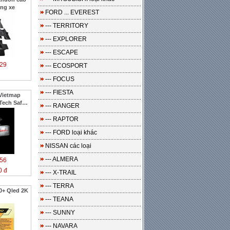
ng xe
FORD ... EVEREST
--- TERRITORY
--- EXPLORER
--- ESCAPE
29
--- ECOSPORT
--- FOCUS
--- FIESTA
Vietmap
Tech Safe
--- RANGER
--- RAPTOR
--- FORD loại khác
NISSAN các loại
--- ALMERA
56
0 đ
--- X-TRAIL
--- TERRA
0+ Qled 2K
--- TEANA
--- SUNNY
--- NAVARA