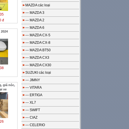
MAZDA các loại
--- MAZDA 3
35
0 đ
--- MAZDA 2
--- MAZDA 6
 2024
--- MAZDA CX-5
--- MAZDA CX-8
--- MAZDA BT50
--- MAZDA CX3
--- MAZDA CX30
38
SUZUKI các loại
--- JIMNY
, giá nóc,
--- VITARA
ại xe
--- ERTIGA
--- XL7
--- SWIFT
--- CIAZ
26
--- CELERIO