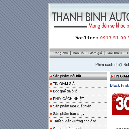
|
|
|
|
Trang chủ
Bản đồ
Giảm giá
Giới thiệu
T
Phim cách nhiệt SolarZone
Sản phẩm nổi bật
TIN GIẢM
TIN GIẢM GIÁ
Black Frid
Bọc ghế da ô tô
PHIM CÁCH NHIỆT
Sản phẩm mới xuất hiện
Sản phẩm bán chạy
Thiết bị dẫn đường cho ô tô
Camera hành trình