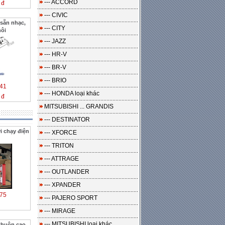
--- ACCORD
 đ
--- CIVIC
sẵn nhạc,
--- CITY
hôi
--- JAZZ
--- HR-V
--- BR-V
--- BRIO
41
--- HONDA loại khác
 đ
MITSUBISHI ... GRANDIS
--- DESTINATOR
i chạy điện
--- XFORCE
--- TRITON
--- ATTRAGE
--- OUTLANDER
--- XPANDER
75
--- PAJERO SPORT
--- MIRAGE
--- MITSUBISHI loại khác
khuôn cao