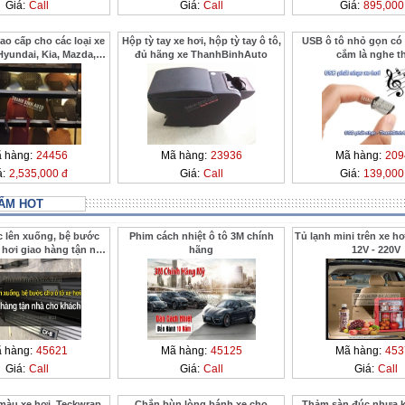
Giá:
Call
Giá:
Call
Giá:
895,000
o cấp cho các loại xe
Hộp tỳ tay xe hơi, hộp tỳ tay ô tô,
USB ô tô nhỏ gọn có 
Hyundai, Kia, Mazda,
đủ hãng xe ThanhBinhAuto
cắm là nghe t
Ford
 hàng:
24456
Mã hàng:
23936
Mã hàng:
209
á:
2,535,000 đ
Giá:
Call
Giá:
139,000
ẨM HOT
c lên xuống, bệ bước
Phim cách nhiệt ô tô 3M chính
Tủ lạnh mini trên xe hơ
 hơi giao hàng tận nhà
hãng
12V - 220V
 ở xa ThanhBinhAuto
 hàng:
45621
Mã hàng:
45125
Mã hàng:
453
Giá:
Call
Giá:
Call
Giá:
Call
màu xe hơi, Teckwrap
Chắn bùn lòng bánh xe cho
Thảm sàn đúc nhựa 