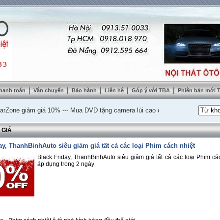
|
|
|
|
|
hanh toán
Vận chuyển
Bảo hành
Liên hệ
Góp ý với TBA
Phiên bản mới
 giảm giá 10%
---
Mua DVD tặng camera lùi cao cấp
---
Lắp nệm ghế da thật 
 GIÁ
ay, ThanhBinhAuto siêu giảm giá tất cả các loại Phim cách nhiệt
Black Friday, ThanhBinhAuto siêu giảm giá tất cả các loại Phim các
áp dụng trong 2 ngày