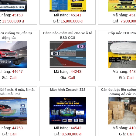
 hàng:
45153
Mã hàng:
45141
Mã hàng:
451
:
13,500,000 đ
Giá:
15,900,000 đ
Giá:
7,900,00
ơi xuống xe, đèn tự
Cảnh báo điểm mù cho xe ô tô
Cốp nóc TEK Pro
động tắt
BSD CG8
 hàng:
44647
Mã hàng:
44243
Mã hàng:
443
Giá:
Call
Giá:
Call
Giá:
Call
ùi 4 mắt, 6 mắt, 8 mắt
Màn hình Zestech Z18
Cản ốp, bậc lên xuống
hiều mẫu mã
calang độ các lo
 hàng:
44753
Mã hàng:
44542
Mã hàng:
410
Giá:
Call
Giá:
8,500,000 đ
Giá:
Call