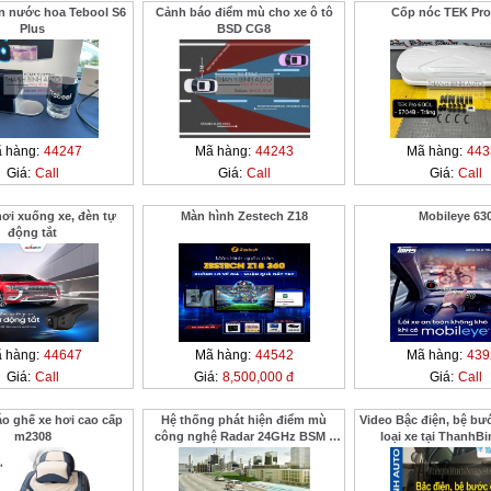
n nước hoa Tebool S6
Cảnh báo điểm mù cho xe ô tô
Cốp nóc TEK Pro
Plus
BSD CG8
 hàng:
44247
Mã hàng:
44243
Mã hàng:
443
Giá:
Call
Giá:
Call
Giá:
Call
ơi xuống xe, đèn tự
Màn hình Zestech Z18
Mobileye 63
động tắt
 hàng:
44647
Mã hàng:
44542
Mã hàng:
439
Giá:
Call
Giá:
8,500,000 đ
Giá:
Call
o ghế xe hơi cao cấp
Hệ thống phát hiện điểm mù
Video Bậc điện, bệ bư
m2308
công nghệ Radar 24GHz BSM -
loại xe tại ThanhB
01M