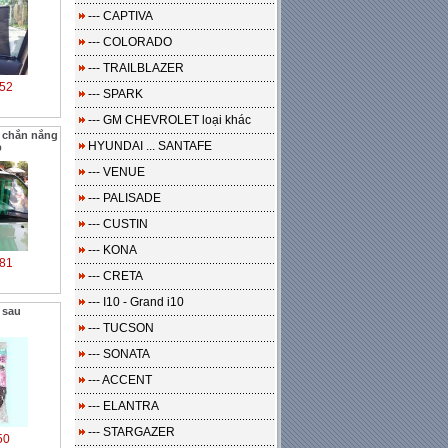
--- CAPTIVA
--- COLORADO
--- TRAILBLAZER
52
--- SPARK
--- GM CHEVROLET loại khác
 chắn nắng
HYUNDAI ... SANTAFE
p
--- VENUE
--- PALISADE
--- CUSTIN
--- KONA
81
--- CRETA
--- I10 - Grand i10
 sau
--- TUCSON
--- SONATA
--- ACCENT
--- ELANTRA
--- STARGAZER
50