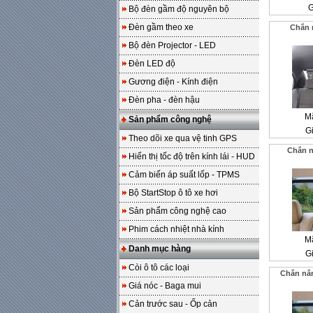
G
Bộ đèn gầm độ nguyên bộ
Đèn gầm theo xe
Chắn 
Bộ đèn Projector - LED
Đèn LED độ
Gương điện - Kính điện
Đèn pha - đèn hậu
M
Sản phẩm công nghệ
Gi
Theo dõi xe qua vệ tinh GPS
Chắn n
Hiển thị tốc độ trên kính lái - HUD
Cảm biến áp suất lốp - TPMS
Bộ StartStop ô tô xe hơi
Sản phẩm công nghệ cao
Phim cách nhiệt nhà kính
M
Danh mục hàng
Gi
Còi ô tô các loại
Chắn nắ
Giá nóc - Baga mui
Cản trước sau - Ốp cản