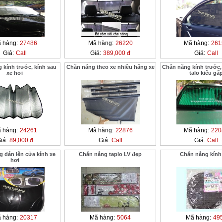
 hàng:
27486
Mã hàng:
26220
Mã hàng:
261
Giá:
Call
Giá:
389,000 đ
Giá:
Call
 kính trước, kính sau
Chắn nắng theo xe nhiều hãng xe
Chắn nắng kính trước,
xe hơi
talo kiểu gấ
 hàng:
24261
Mã hàng:
22876
Mã hàng:
220
iá:
89,000 đ
Giá:
Call
Giá:
Call
 dán lên cửa kính xe
Chắn nắng taplo LV đẹp
Chắn nắng kính
hơi
 hàng:
20317
Mã hàng:
5064
Mã hàng:
49