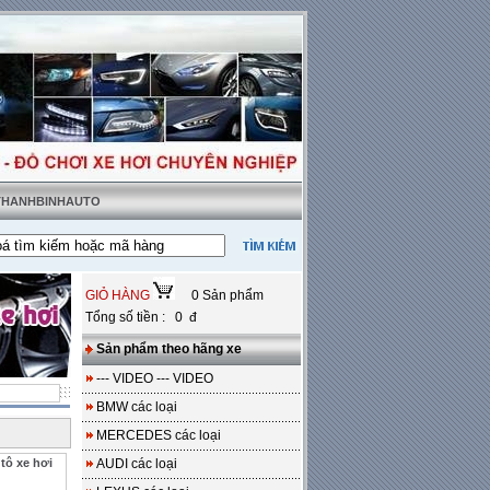
 THANHBINHAUTO
ật tặng sàn da
---
Miễn phí 100% công lắp đặt
GIỎ HÀNG
0 Sản phẩm
Tổng số tiền : 0 đ
Sản phẩm theo hãng xe
--- VIDEO --- VIDEO
BMW các loại
MERCEDES các loại
tô xe hơi
AUDI các loại