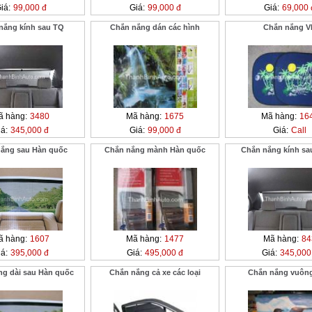
iá:
99,000 đ
Giá:
99,000 đ
Giá:
69,000 
nắng kính sau TQ
Chắn nắng dán các hình
Chắn nắng V
ã hàng:
3480
Mã hàng:
1675
Mã hàng:
16
á:
345,000 đ
Giá:
99,000 đ
Giá:
Call
ắng sau Hàn quốc
Chắn nắng mành Hàn quốc
Chắn nắng kính sa
ã hàng:
1607
Mã hàng:
1477
Mã hàng:
84
á:
395,000 đ
Giá:
495,000 đ
Giá:
345,000
ng dài sau Hàn quốc
Chắn nắng cả xe các loại
Chắn nắng vuông