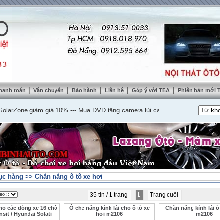
|
|
|
|
|
hanh toán
Vận chuyển
Bảo hành
Liên hệ
Góp ý với TBA
Phiên bản mới
one giảm giá 10%
---
Mua DVD tặng camera lùi cao cấp
---
Lắp nệm ghế da th
ục hàng
>>
Chắn nắng ô tô xe hơi
35 tin / 1 trang
1
Trang cuối
ho các dòng xe 16 chỗ
Ô che nắng kính lái cho ô tô xe
Chắn nắng kính lái ô 
nsit / Hyundai Solati
hơi m2106
m2106