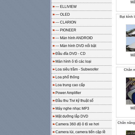
Mã
--- ELLIVIEW
--- OLED
Bạt kính 
--- CLARION
--- PIONEER
--- Màn hình ANDROID
--- Màn hình DVD nổi bật
Đầu đĩa DVD - CD
Mã
Màn hình ô tô các loại
Loa siêu trầm - Subwoofer
Chắn n
Loa phổ thông
Loa trung cao cấp
Power Amplifier
Đầu thu Tivi kỹ thuật số
Mã
Máy nghe nhạc MP3
Mặt dưỡng lắp DVD
Chắn nắng 
Camera 360 độ ô tô xe hơi
Camera lùi, camera tiến cập lề