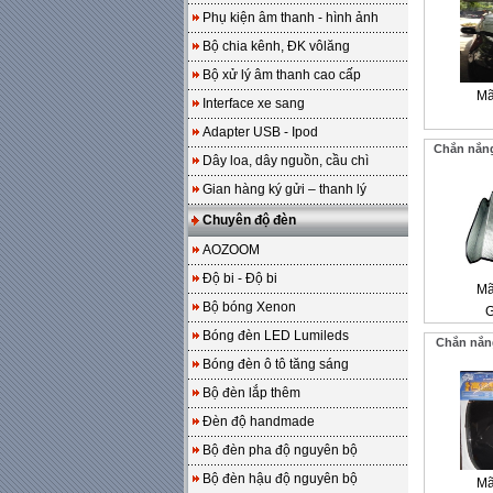
Phụ kiện âm thanh - hình ảnh
Bộ chia kênh, ĐK vôlăng
Bộ xử lý âm thanh cao cấp
Mã
Interface xe sang
Adapter USB - Ipod
Chắn nắng
Dây loa, dây nguồn, cầu chì
Gian hàng ký gửi – thanh lý
Chuyên độ đèn
AOZOOM
Độ bi - Độ bi
Mã
Bộ bóng Xenon
G
Bóng đèn LED Lumileds
Chắn nắng
Bóng đèn ô tô tăng sáng
Bộ đèn lắp thêm
Đèn độ handmade
Bộ đèn pha độ nguyên bộ
Bộ đèn hậu độ nguyên bộ
Mã