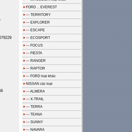
FORD ... EVEREST
--- TERRITORY
0
--- EXPLORER
--- ESCAPE
079229
--- ECOSPORT
--- FOCUS
--- FIESTA
--- RANGER
--- RAPTOR
--- FORD loại khác
NISSAN các loại
66
--- ALMERA
--- X-TRAIL
--- TERRA
--- TEANA
--- SUNNY
--- NAVARA