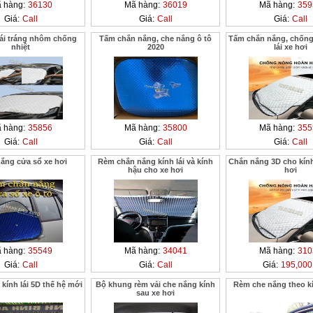
 hàng:
36130
Mã hàng:
36019
Mã hàng:
359
Giá:
Call
Giá:
Call
Giá:
Call
lái tráng nhôm chống
Tấm chắn nắng, che nắng ô tô
Tấm chắn nắng, chống
nhiệt
2020
lái xe hơi
 hàng:
35856
Mã hàng:
35800
Mã hàng:
355
Giá:
Call
Giá:
Call
Giá:
Call
ắng cửa sổ xe hơi
Rèm chắn nắng kính lái và kính
Chắn nắng 3D cho kính 
hậu cho xe hơi
hơi
 hàng:
35549
Mã hàng:
34041
Mã hàng:
310
Giá:
Call
Giá:
Call
Giá:
195,000
kính lái 5D thế hệ mới
Bộ khung rèm vải che nắng kính
Rèm che nắng theo k
sau xe hơi