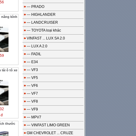
56
--- PRADO
--- HIGHLANDER
 nắng kính
--- LANDCRUISER
--- TOYOTA loại khác
VINFAST ... LUX SA 2.0
--- LUX A 2.0
--- FADIL
59
--- E34
--- VF3
lái ô tô xe
--- VF5
--- VF6
--- VF7
--- VF8
32
--- VF9
 đ
--- MPV7
ích thước
--- VINFAST LIMO GREEN
GM CHEVROLET ... CRUZE