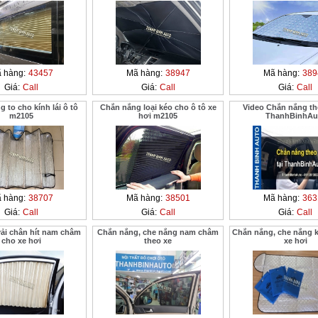
 hàng:
43457
Mã hàng:
38947
Mã hàng:
389
Giá:
Call
Giá:
Call
Giá:
Call
 to cho kính lái ô tô
Chắn nắng loại kéo cho ô tô xe
Video Chắn nắng the
m2105
hơi m2105
ThanhBinhAu
 hàng:
38707
Mã hàng:
38501
Mã hàng:
363
Giá:
Call
Giá:
Call
Giá:
Call
ải chân hít nam châm
Chắn nắng, che nắng nam châm
Chắn nắng, che nắng kí
cho xe hơi
theo xe
xe hơi