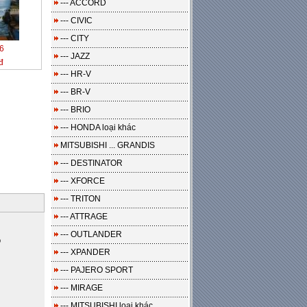
--- ACCORD
--- CIVIC
--- CITY
6
--- JAZZ
đ
--- HR-V
--- BR-V
--- BRIO
--- HONDA loại khác
MITSUBISHI ... GRANDIS
--- DESTINATOR
--- XFORCE
--- TRITON
--- ATTRAGE
--- OUTLANDER
o
--- XPANDER
--- PAJERO SPORT
--- MIRAGE
--- MITSUBISHI loại khác