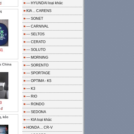
--- HYUNDAI loại khác
đ
KIA ... CARENS
N
--- SONET
--- CARNIVAL
--- SELTOS
--- CERATO
--- SOLUTO
41
--- MORNING
u China
--- SORENTO
--- SPORTAGE
--- OPTIMA - K5
--- K3
--- RIO
3
--- RONDO
 đ
--- SEDONA
, kéo
--- KIA loại khác
HONDA ... CR-V