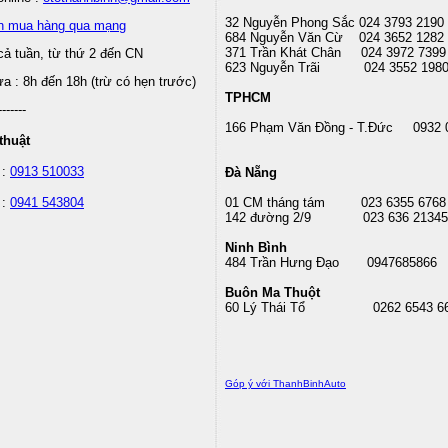
32 Nguyễn Phong Sắc 024 3793 2190
n mua hàng qua mạng
684 Nguyễn Văn Cừ 024 3652 1282
371 Trần Khát Chân 024 3972 7399
cả tuần, từ thứ 2 đến CN
623 Nguyễn Trãi 024 3552 198
 : 8h đến 18h (trừ có hẹn trước)
TPHCM
-------
166 Phạm Văn Đồng - T.Đức 0932 
thuật
 :
0913 510033
Đà Nẵng
 :
0941 543804
01 CM tháng tám
023 6355 6768
142 đường 2/9 023 636 21345
Ninh Bình
484 Trần Hưng Đạo 0947685866
Buôn Ma Thuột
60 Lý Thái Tổ
0262 6543 6
Góp ý với ThanhBinhAuto