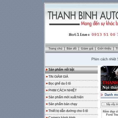
|
|
|
|
Trang chủ
Bản đồ
Giảm giá
Giới thiệu
T
Phim cách nhiệt SolarZ
Sản phẩm nổi bật
TIN GIẢM GIÁ
Bọc ghế da ô tô
PHIM CÁCH NHIỆT
Danh m
Sản phẩm mới xuất hiện
Sản phẩm bán chạy
Thiết bị dẫn đường cho ô tô
Rèm đẹp c
Ford Tra
Camera hành trình