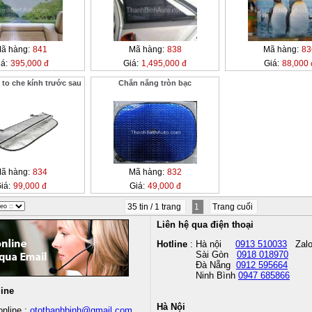
ã hàng:
841
Mã hàng:
838
Mã hàng:
83
á:
395,000 đ
Giá:
1,495,000 đ
Giá:
88,000 
to che kính trước sau
Chắn nắng tròn bạc
ã hàng:
834
Mã hàng:
832
iá:
99,000 đ
Giá:
49,000 đ
35 tin / 1 trang
1
Trang cuối
Liên hệ qua điện thoại
Hotline
: Hà nội
0913 510033
Zal
Sài Gòn
0918 018970
Đà Nẵng
0912 595664
Ninh Bình
0947 685866
line
Hà Nội
nline :
otothanhbinh@gmail.com