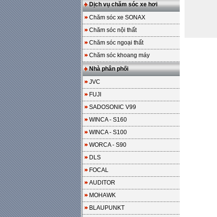
Dịch vụ chăm sóc xe hơi
Chăm sóc xe SONAX
Chăm sóc nội thất
Chăm sóc ngoại thất
Chăm sóc khoang máy
Nhà phân phối
JVC
FUJI
SADOSONIC V99
WINCA - S160
WINCA - S100
WORCA - S90
DLS
FOCAL
AUDITOR
MOHAWK
BLAUPUNKT