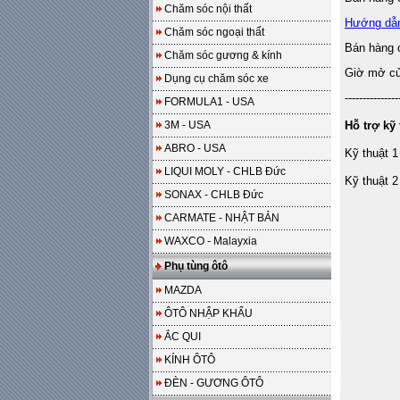
Chăm sóc nội thất
Hướng dẫ
Chăm sóc ngoại thất
Bán hàng 
Chăm sóc gương & kính
Giờ mở cửa
Dụng cụ chăm sóc xe
---------------
FORMULA1 - USA
3M - USA
Hỗ trợ kỹ 
ABRO - USA
Kỹ thuật 1
LIQUI MOLY - CHLB Đức
Kỹ thuật 2
SONAX - CHLB Đức
CARMATE - NHẬT BẢN
WAXCO - Malayxia
Phụ tùng ôtô
MAZDA
ÔTÔ NHẬP KHẨU
ẮC QUI
KÍNH ÔTÔ
ĐÈN - GƯƠNG ÔTÔ