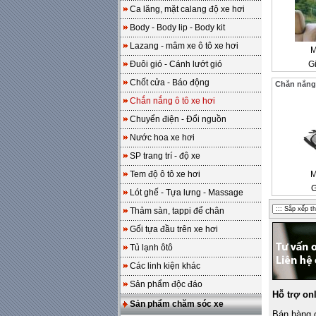
Ca lăng, mặt calang độ xe hơi
Body - Body lip - Body kit
Lazang - mâm xe ô tô xe hơi
M
Đuôi gió - Cánh lướt gió
Gi
Chốt cửa - Báo động
Chắn nắng 
Chắn nắng ô tô xe hơi
Chuyển điện - Đổi nguồn
Nước hoa xe hơi
SP trang trí - độ xe
Tem độ ô tô xe hơi
M
G
Lót ghế - Tựa lưng - Massage
Thảm sàn, tappi để chân
Gối tựa đầu trên xe hơi
Tủ lạnh ôtô
Các linh kiện khác
Sản phẩm độc đáo
Hỗ trợ on
Sản phẩm chăm sóc xe
Bán hàng o