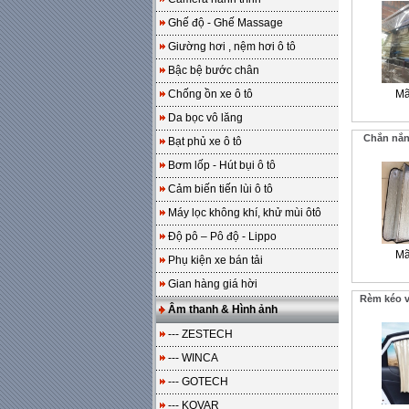
Ghế độ - Ghế Massage
Giường hơi , nệm hơi ô tô
Bậc bệ bước chân
Chống ồn xe ô tô
Mã
Da bọc vô lăng
Chắn nắng
Bạt phủ xe ô tô
Bơm lốp - Hút bụi ô tô
Cảm biến tiến lùi ô tô
Máy lọc không khí, khử mùi ôtô
Độ pô – Pô độ - Lippo
Mã
Phụ kiện xe bán tải
Gian hàng giá hời
Rèm kéo v
Âm thanh & Hình ảnh
--- ZESTECH
--- WINCA
--- GOTECH
--- KOVAR