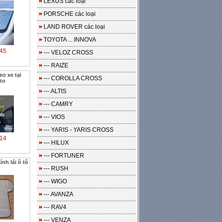
LEXUS các loại
PORSCHE các loại
LAND ROVER các loại
TOYOTA ... INNOVA
45
--- VELOZ CROSS
--- RAIZE
o xe tại
--- COROLLA CROSS
to
--- ALTIS
--- CAMRY
--- VIOS
--- YARIS - YARIS CROSS
14
--- HILUX
--- FORTUNER
nh lái ô tô
--- RUSH
--- WIGO
--- AVANZA
--- RAV4
--- VENZA