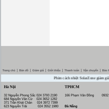
|
|
|
|
|
|
Trang chủ
Bản đồ
Giảm giá
Giới thiệu
Thanh toán
Vận chuyển
Bảo 
Phim cách nhiệt SolarZone giảm giá 10% 
Hà Nội
TPHCM
32 Nguyễn Phong Sắc 024 3793 2190
166 Phạm Văn Đồng 0932 
684 Nguyễn Văn Cừ 024 3652 1282
371 Trần Khát Chân 024 3972 7399
623 Nguyễn Trãi 024 3552 1980
Đà Nẵng