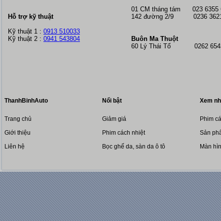
01 CM tháng tám
023 6355
Hỗ trợ kỹ thuật
142 đường 2/9 0236 362
Kỹ thuật 1 :
0913 510033
Kỹ thuật 2 :
0941 543804
Buôn Ma Thuột
60 Lý Thái Tổ 0262 6543
ThanhBinhAuto
Nổi bật
Xem nh
Trang chủ
Giảm giá
Phim cá
Giới thiệu
Phim cách nhiệt
Sản phẩ
Liên hệ
Bọc ghế da, sàn da ô tô
Màn hì