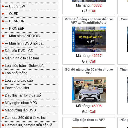
Mã hàng:
46332
--- ELLIVIEW
Giá:
Call
--- OLED
Video Độ nâng cấp toàn diện xe
Came
--- CLARION
VF7 tại ThanhBinhAuto
--- PIONEER
--- Màn hình ANDROID
--- Màn hình DVD nổi bật
Đầu đĩa DVD - CD
Mã hàng:
46217
Màn hình ô tô các loại
Giá:
Call
Loa siêu trầm - Subwoofer
Gói độ nâng cấp 30 triệu cho xe
Thảm
Loa phổ thông
VF7
Loa trung cao cấp
Power Amplifier
Đầu thu Tivi kỹ thuật số
Máy nghe nhạc MP3
Mã hàng:
45995
Mặt dưỡng lắp DVD
Giá:
Call
Camera 360 độ ô tô xe hơi
Cốp điện theo xe VF7
Nâng
Camera lùi, camera tiến cập lề