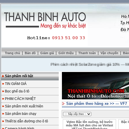
|
|
|
|
|
|
Trang chủ
Bản đồ
Giảm giá
Giới thiệu
Thanh toán
Vận chuyển
Bảo
Phim cách nhiệt SolarZone giảm giá 10%
---
Mua DVD
Sản phẩm nổi bật
TIN GIẢM GIÁ
Bọc ghế da ô tô
PHIM CÁCH NHIỆT
Sản phẩm theo hãng xe
>>
--- VF7
Sản phẩm mới xuất hiện
Sản phẩm bán chạy
Thiết bị dẫn đường cho ô tô
Video Bậc lên xuống, bệ bước
Bậc 
mẫu MA full đen cho xe Vinfast
Camera hành trình
VF7 tại ThanhBinhAuto