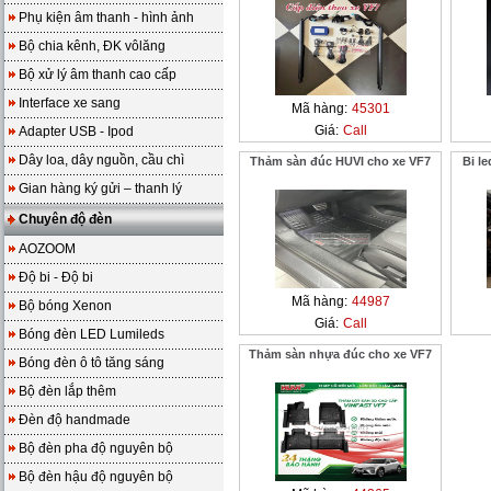
Phụ kiện âm thanh - hình ảnh
Bộ chia kênh, ĐK vôlăng
Bộ xử lý âm thanh cao cấp
Interface xe sang
Mã hàng:
45301
Giá:
Call
Adapter USB - Ipod
Dây loa, dây nguồn, cầu chì
Thảm sàn đúc HUVI cho xe VF7
Bi le
Gian hàng ký gửi – thanh lý
Chuyên độ đèn
AOZOOM
Độ bi - Độ bi
Mã hàng:
44987
Bộ bóng Xenon
Giá:
Call
Bóng đèn LED Lumileds
Thảm sàn nhựa đúc cho xe VF7
Bóng đèn ô tô tăng sáng
Bộ đèn lắp thêm
Đèn độ handmade
Bộ đèn pha độ nguyên bộ
Bộ đèn hậu độ nguyên bộ