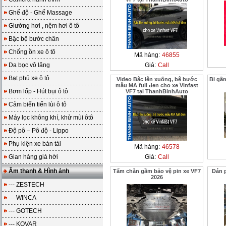
Ghế độ - Ghế Massage
Giường hơi , nệm hơi ô tô
Bậc bệ bước chân
Chống ồn xe ô tô
Mã hàng:
46855
Da bọc vô lăng
Giá:
Call
Bạt phủ xe ô tô
Video Bậc lên xuống, bệ bước
Bi gầ
mẫu MA full đen cho xe Vinfast
Bơm lốp - Hút bụi ô tô
VF7 tại ThanhBinhAuto
Cảm biến tiến lùi ô tô
Máy lọc không khí, khử mùi ôtô
Độ pô – Pô độ - Lippo
Phụ kiện xe bán tải
Mã hàng:
46578
Gian hàng giá hời
Giá:
Call
Âm thanh & Hình ảnh
Tấm chắn gầm bảo vệ pin xe VF7
Dán 
2026
--- ZESTECH
--- WINCA
--- GOTECH
--- KOVAR