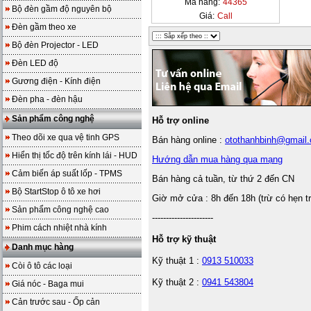
Mã hàng:
44365
Bộ đèn gầm độ nguyên bộ
Giá:
Call
Đèn gầm theo xe
Bộ đèn Projector - LED
Đèn LED độ
Gương điện - Kính điện
Đèn pha - đèn hậu
Sản phẩm công nghệ
Hỗ trợ online
Theo dõi xe qua vệ tinh GPS
Bán hàng online :
otothanhbinh@gmail
Hiển thị tốc độ trên kính lái - HUD
Hướng dẫn mua hàng qua mạng
Cảm biến áp suất lốp - TPMS
Bán hàng cả tuần, từ thứ 2 đến CN
Bộ StartStop ô tô xe hơi
Giờ mở cửa : 8h đến 18h (trừ có hẹn t
Sản phẩm công nghệ cao
----------------------
Phim cách nhiệt nhà kính
Hỗ trợ kỹ thuật
Danh mục hàng
Kỹ thuật 1 :
0913 510033
Còi ô tô các loại
Kỹ thuật 2 :
0941 543804
Giá nóc - Baga mui
Cản trước sau - Ốp cản