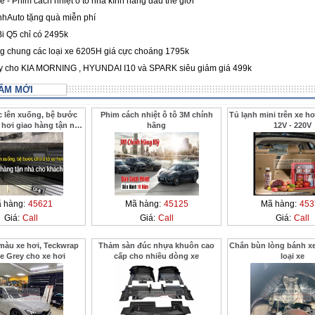
 - Phim cách nhiệt ô tô nhà kính hàng đầu thế giới
hAuto tặng quà miễn phí
i Q5 chỉ có 2495k
 chung các loại xe 6205H giá cực choáng 1795k
ay cho KIA MORNING , HYUNDAI I10 và SPARK siêu giảm giá 499k
ẨM MỚI
c lên xuống, bệ bước
Phim cách nhiệt ô tô 3M chính
Tủ lạnh mini trên xe hơ
 hơi giao hàng tận nhà
hãng
12V - 220V
 ở xa ThanhBinhAuto
 hàng:
45621
Mã hàng:
45125
Mã hàng:
453
Giá:
Call
Giá:
Call
Giá:
Call
màu xe hơi, Teckwrap
Thảm sàn đúc nhựa khuôn cao
Chắn bùn lòng bánh xe
e Grey cho xe hơi
cấp cho nhiều dòng xe
loại xe