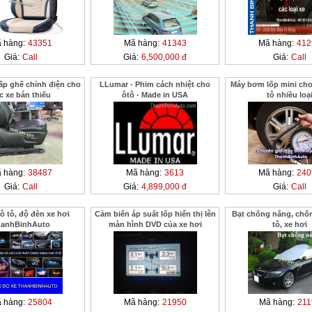
 hàng:
43351
Mã hàng:
41343
Mã hàng:
412
Giá:
Call
Giá:
6,500,000 đ
Giá:
Call
ấp ghế chỉnh điện cho
LLumar - Phim cách nhiệt cho
Máy bơm lốp mini cho 
c xe bán thiếu
ôtô - Made in USA
tô nhiều loạ
 hàng:
38487
Mã hàng:
3613
Mã hàng:
240
Giá:
Call
Giá:
4,899,000 đ
Giá:
Call
ô tô, độ đèn xe hơi
Cảm biến áp suất lốp hiển thị lên
Bạt chống nắng, chố
hanhBinhAuto
màn hình DVD của xe hơi
tô, xe hơi
 hàng:
25804
Mã hàng:
21950
Mã hàng:
211