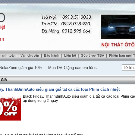
|
|
|
|
|
hanh toán
Vận chuyển
Bảo hành
Liên hệ
Góp ý với TBA
Phiên bản mới
one giảm giá 10%
---
Mua DVD tặng camera lùi cao cấp
---
Lắp nệm ghế da th
 GIÁ
ay, ThanhBinhAuto siêu giảm giá tất cả các loại Phim cách nhiệt
Black Friday, ThanhBinhAuto siêu giảm giá tất cả các loại Phim các
áp dụng trong 2 ngày