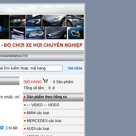
 THANHBINHAUTO
ật tặng sàn da
---
Miễn phí 100% công lắp đặt
GIỎ HÀNG
0 Sản phẩm
Tổng số tiền : 0 đ
Sản phẩm theo hãng xe
h nhiệt, chỉ
--- VIDEO --- VIDEO
BMW các loại
MERCEDES các loại
Chi tiết
AUDI các loại