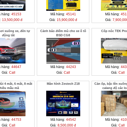
 hàng:
45153
Mã hàng:
45141
Mã hàng:
451
:
13,500,000 đ
Giá:
15,900,000 đ
Giá:
7,900,00
ơi xuống xe, đèn tự
Cảnh báo điểm mù cho xe ô tô
Cốp nóc TEK Pro
động tắt
BSD CG8
 hàng:
44647
Mã hàng:
44243
Mã hàng:
443
Giá:
Call
Giá:
Call
Giá:
Call
ùi 4 mắt, 6 mắt, 8 mắt
Màn hình Zestech Z18
Cản ốp, bậc lên xuống
hiều mẫu mã
calang độ các lo
 hàng:
44753
Mã hàng:
44542
Mã hàng:
410
Giá:
Call
Giá:
8,500,000 đ
Giá:
Call