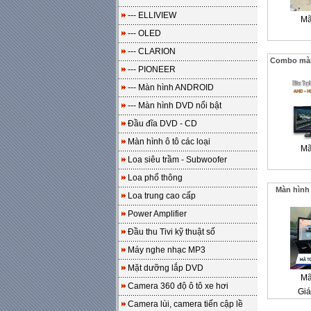
--- ELLIVIEW
Mã
--- OLED
--- CLARION
Combo màn 
--- PIONEER
--- Màn hình ANDROID
--- Màn hình DVD nổi bật
Đầu đĩa DVD - CD
Màn hình ô tô các loại
Mã
Loa siêu trầm - Subwoofer
Loa phổ thông
Màn hình
Loa trung cao cấp
Power Amplifier
Đầu thu Tivi kỹ thuật số
Máy nghe nhạc MP3
Mặt dưỡng lắp DVD
Mã
Camera 360 độ ô tô xe hơi
Giá
Camera lùi, camera tiến cập lề