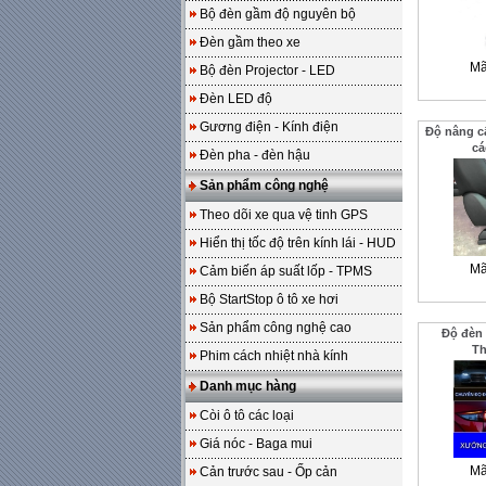
Bộ đèn gầm độ nguyên bộ
Đèn gầm theo xe
Mã
Bộ đèn Projector - LED
Đèn LED độ
Gương điện - Kính điện
Độ nâng c
cá
Đèn pha - đèn hậu
Sản phẩm công nghệ
Theo dõi xe qua vệ tinh GPS
Hiển thị tốc độ trên kính lái - HUD
Mã
Cảm biến áp suất lốp - TPMS
Bộ StartStop ô tô xe hơi
Sản phẩm công nghệ cao
Độ đèn 
T
Phim cách nhiệt nhà kính
Danh mục hàng
Còi ô tô các loại
Giá nóc - Baga mui
Mã
Cản trước sau - Ốp cản