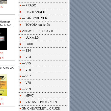
--- PRADO
30
--- HIGHLANDER
--- LANDCRUISER
Vietmap
--- TOYOTA loại khác
Tech Safe
VINFAST ... LUX SA 2.0
--- LUX A 2.0
--- FADIL
--- E34
56
--- VF3
0 đ
--- VF5
0+ Qled 2K
--- VF6
--- VF7
--- VF8
--- VF9
--- MPV7
35
--- VINFAST LIMO GREEN
0 đ
GM CHEVROLET ... CRUZE