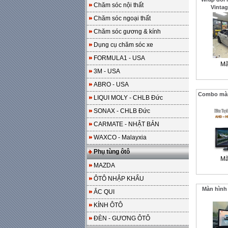
Chăm sóc nội thất
Vintag
Chăm sóc ngoại thất
Chăm sóc gương & kính
Dụng cụ chăm sóc xe
FORMULA1 - USA
Mã
3M - USA
ABRO - USA
Combo màn 
LIQUI MOLY - CHLB Đức
SONAX - CHLB Đức
CARMATE - NHẬT BẢN
WAXCO - Malayxia
Phụ tùng ôtô
Mã
MAZDA
ÔTÔ NHẬP KHẨU
Màn hình
ẮC QUI
KÍNH ÔTÔ
ĐÈN - GƯƠNG ÔTÔ