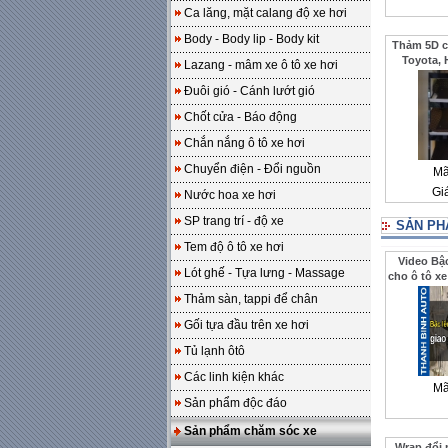
Ca lăng, mặt calang độ xe hơi
Body - Body lip - Body kit
Thảm 5D ca
Toyota, 
Lazang - mâm xe ô tô xe hơi
Đuôi gió - Cánh lướt gió
Chốt cửa - Báo động
Chắn nắng ô tô xe hơi
Chuyển điện - Đổi nguồn
Mã
Gi
Nước hoa xe hơi
SP trang trí - độ xe
SẢN PH
Tem độ ô tô xe hơi
Video Bậ
Lót ghế - Tựa lưng - Massage
cho ô tô xe
cho khách
Thảm sàn, tappi để chân
Gối tựa đầu trên xe hơi
Tủ lạnh ôtô
Các linh kiện khác
Mã
Sản phẩm độc đáo
Sản phẩm chăm sóc xe
Wrap đổi 