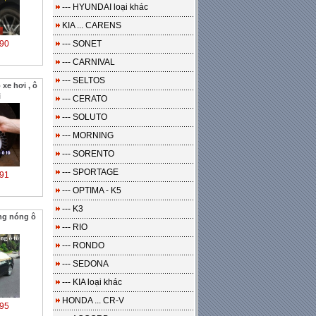
--- HYUNDAI loại khác
KIA ... CARENS
90
--- SONET
--- CARNIVAL
--- SELTOS
xe hơi , ô
i
--- CERATO
--- SOLUTO
--- MORNING
--- SORENTO
--- SPORTAGE
91
--- OPTIMA - K5
--- K3
ng nóng ô
--- RIO
--- RONDO
--- SEDONA
--- KIA loại khác
HONDA ... CR-V
95