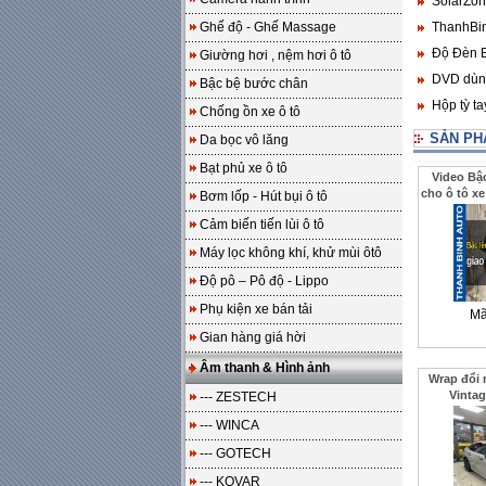
SolarZone
Ghế độ - Ghế Massage
ThanhBin
Độ Đèn B
Giường hơi , nệm hơi ô tô
DVD dùng
Bậc bệ bước chân
Hộp tỳ t
Chống ồn xe ô tô
SẢN PH
Da bọc vô lăng
Bạt phủ xe ô tô
Video Bậ
cho ô tô xe
Bơm lốp - Hút bụi ô tô
cho khách
Cảm biến tiến lùi ô tô
Máy lọc không khí, khử mùi ôtô
Độ pô – Pô độ - Lippo
Phụ kiện xe bán tải
Mã
Gian hàng giá hời
Âm thanh & Hình ảnh
Wrap đổi 
Vintag
--- ZESTECH
--- WINCA
--- GOTECH
--- KOVAR