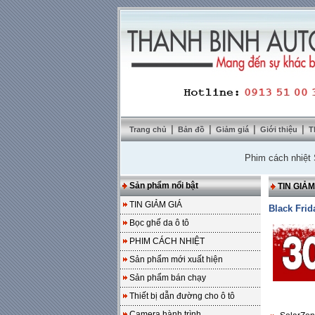
|
|
|
|
Trang chủ
Bản đồ
Giảm giá
Giới thiệu
T
Phim cách nhiệt SolarZ
Sản phẩm nổi bật
TIN GIẢM
TIN GIẢM GIÁ
Black Frid
Bọc ghế da ô tô
PHIM CÁCH NHIỆT
Sản phẩm mới xuất hiện
Sản phẩm bán chạy
Thiết bị dẫn đường cho ô tô
Camera hành trình