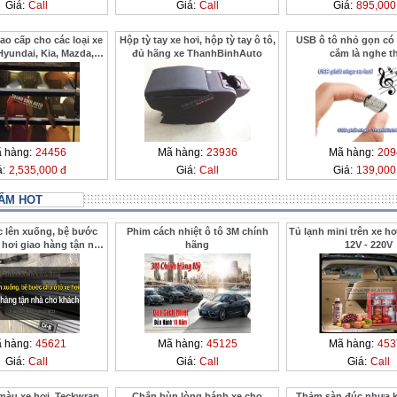
Giá:
Call
Giá:
Call
Giá:
895,000
o cấp cho các loại xe
Hộp tỳ tay xe hơi, hộp tỳ tay ô tô,
USB ô tô nhỏ gọn có 
Hyundai, Kia, Mazda,
đủ hãng xe ThanhBinhAuto
cắm là nghe t
Ford
 hàng:
24456
Mã hàng:
23936
Mã hàng:
209
á:
2,535,000 đ
Giá:
Call
Giá:
139,000
ẨM HOT
c lên xuống, bệ bước
Phim cách nhiệt ô tô 3M chính
Tủ lạnh mini trên xe hơ
 hơi giao hàng tận nhà
hãng
12V - 220V
 ở xa ThanhBinhAuto
 hàng:
45621
Mã hàng:
45125
Mã hàng:
453
Giá:
Call
Giá:
Call
Giá:
Call
màu xe hơi, Teckwrap
Chắn bùn lòng bánh xe cho
Thảm sàn đúc nhựa 