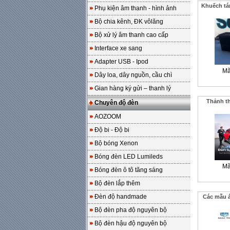
Khuếch tá
Phụ kiện âm thanh - hình ảnh
Bộ chia kênh, ĐK vôlăng
Bộ xử lý âm thanh cao cấp
Interface xe sang
Adapter USB - Ipod
Mã
Dây loa, dây nguồn, cầu chì
Gian hàng ký gửi – thanh lý
Thảnh th
Chuyên độ đèn
AOZOOM
Độ bi - Độ bi
Bộ bóng Xenon
Bóng đèn LED Lumileds
Mã
Bóng đèn ô tô tăng sáng
Bộ đèn lắp thêm
Đèn độ handmade
Các mẫu á
Bộ đèn pha độ nguyên bộ
Bộ đèn hậu độ nguyên bộ