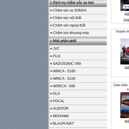
Dịch vụ chăm sóc xe hơi
Chăm sóc xe SONAX
Mã
Chăm sóc nội thất
Giá
Chăm sóc ngoại thất
Thảnh th
Chăm sóc khoang máy
Nhà phân phối
JVC
FUJI
SADOSONIC V99
Mã
WINCA - S160
WINCA - S100
Cảm biến l
WORCA - S90
n
DLS
FOCAL
AUDITOR
MOHAWK
Mã
BLAUPUNKT