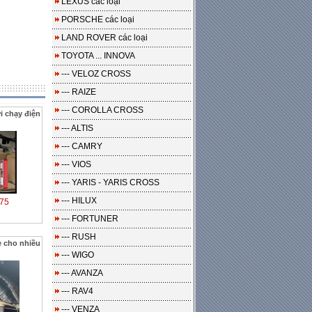
LEXUS các loại
PORSCHE các loại
LAND ROVER các loại
TOYOTA ... INNOVA
--- VELOZ CROSS
--- RAIZE
--- COROLLA CROSS
i chạy điện
--- ALTIS
--- CAMRY
--- VIOS
--- YARIS - YARIS CROSS
--- HILUX
75
--- FORTUNER
--- RUSH
 cho nhiều
--- WIGO
--- AVANZA
--- RAV4
--- VENZA