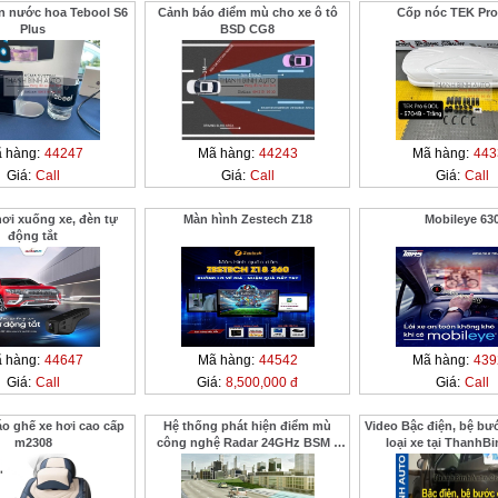
n nước hoa Tebool S6
Cảnh báo điểm mù cho xe ô tô
Cốp nóc TEK Pro
Plus
BSD CG8
 hàng:
44247
Mã hàng:
44243
Mã hàng:
443
Giá:
Call
Giá:
Call
Giá:
Call
ơi xuống xe, đèn tự
Màn hình Zestech Z18
Mobileye 63
động tắt
 hàng:
44647
Mã hàng:
44542
Mã hàng:
439
Giá:
Call
Giá:
8,500,000 đ
Giá:
Call
o ghế xe hơi cao cấp
Hệ thống phát hiện điểm mù
Video Bậc điện, bệ bư
m2308
công nghệ Radar 24GHz BSM -
loại xe tại ThanhB
01M