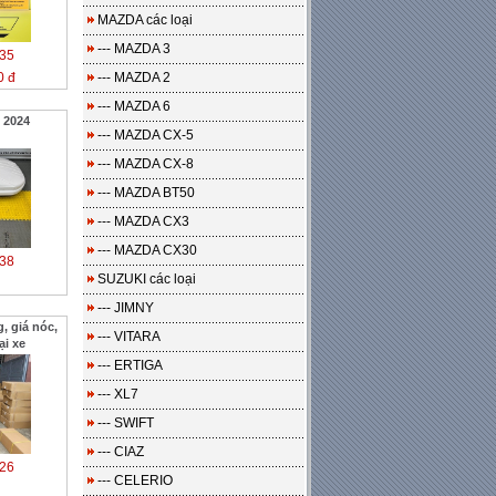
MAZDA các loại
--- MAZDA 3
35
0 đ
--- MAZDA 2
--- MAZDA 6
 2024
--- MAZDA CX-5
--- MAZDA CX-8
--- MAZDA BT50
--- MAZDA CX3
--- MAZDA CX30
38
SUZUKI các loại
--- JIMNY
, giá nóc,
--- VITARA
ại xe
--- ERTIGA
--- XL7
--- SWIFT
--- CIAZ
26
--- CELERIO