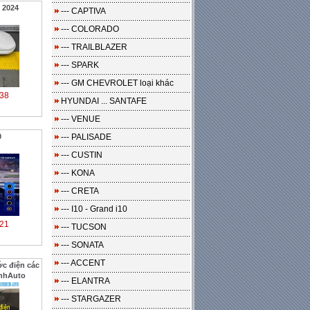
 2024
--- CAPTIVA
--- COLORADO
--- TRAILBLAZER
--- SPARK
--- GM CHEVROLET loại khác
38
HYUNDAI ... SANTAFE
--- VENUE
0
--- PALISADE
--- CUSTIN
--- KONA
--- CRETA
--- I10 - Grand i10
21
--- TUCSON
--- SONATA
--- ACCENT
ớc điện các
inhAuto
--- ELANTRA
--- STARGAZER