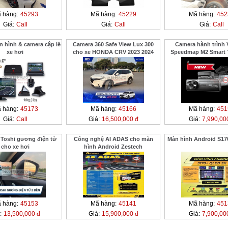
 hàng:
45293
Mã hàng:
45229
Mã hàng:
452
Giá:
Call
Giá:
Call
Giá:
Call
hình & camera cập lề
Camera 360 Safe View Lux 300
Camera hành trình 
xe hơi
cho xe HONDA CRV 2023 2024
Speedmap M2 Smart 
Drive
 hàng:
45173
Mã hàng:
45166
Mã hàng:
451
Giá:
Call
Giá:
16,500,000 đ
Giá:
7,990,00
 Toshi gương điện tử
Công nghệ AI ADAS cho màn
Màn hình Android S17
cho xe hơi
hình Android Zestech
 hàng:
45153
Mã hàng:
45141
Mã hàng:
451
:
13,500,000 đ
Giá:
15,900,000 đ
Giá:
7,900,00