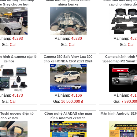
e Grey cho xe hơi
nhiều loại xe
cấp cho nhiều dò
 hàng:
45293
Mã hàng:
45230
Mã hàng:
452
Giá:
Call
Giá:
Call
Giá:
Call
hình & camera cập lề
Camera 360 Safe View Lux 300
Camera hành trình 
xe hơi
cho xe HONDA CRV 2023 2024
Speedmap M2 Smart 
Drive
 hàng:
45173
Mã hàng:
45166
Mã hàng:
451
Giá:
Call
Giá:
16,500,000 đ
Giá:
7,990,00
 Toshi gương điện tử
Công nghệ AI ADAS cho màn
Màn hình Android S17
cho xe hơi
hình Android Zestech