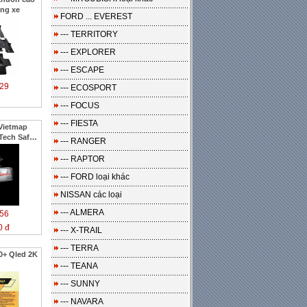
ng xe
FORD ... EVEREST
--- TERRITORY
--- EXPLORER
--- ESCAPE
29
--- ECOSPORT
--- FOCUS
--- FIESTA
Vietmap
Tech Safe
--- RANGER
--- RAPTOR
--- FORD loại khác
NISSAN các loại
--- ALMERA
56
0 đ
--- X-TRAIL
--- TERRA
0+ Qled 2K
--- TEANA
--- SUNNY
--- NAVARA