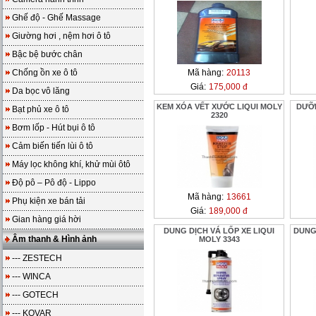
Ghế độ - Ghế Massage
Giường hơi , nệm hơi ô tô
Bậc bệ bước chân
Chống ồn xe ô tô
Mã hàng:
20113
Giá:
175,000 đ
Da bọc vô lăng
KEM XÓA VẾT XƯỚC LIQUI MOLY
DƯỠN
Bạt phủ xe ô tô
2320
Bơm lốp - Hút bụi ô tô
Cảm biến tiến lùi ô tô
Máy lọc không khí, khử mùi ôtô
Độ pô – Pô độ - Lippo
Mã hàng:
13661
Phụ kiện xe bán tải
Giá:
189,000 đ
Gian hàng giá hời
DUNG DỊCH VÁ LỐP XE LIQUI
DUNG
Âm thanh & Hình ảnh
MOLY 3343
--- ZESTECH
--- WINCA
--- GOTECH
--- KOVAR