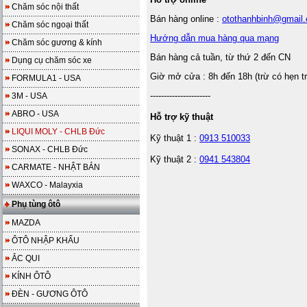
Chăm sóc nội thất
Bán hàng online :
otothanhbinh@gmail
Chăm sóc ngoại thất
Hướng dẫn mua hàng qua mạng
Chăm sóc gương & kính
Bán hàng cả tuần, từ thứ 2 đến CN
Dụng cụ chăm sóc xe
Giờ mở cửa : 8h đến 18h (trừ có hẹn t
FORMULA1 - USA
----------------------
3M - USA
ABRO - USA
Hỗ trợ kỹ thuật
LIQUI MOLY - CHLB Đức
Kỹ thuật 1 :
0913 510033
SONAX - CHLB Đức
Kỹ thuật 2 :
0941 543804
CARMATE - NHẬT BẢN
WAXCO - Malayxia
Phụ tùng ôtô
MAZDA
ÔTÔ NHẬP KHẨU
ẮC QUI
KÍNH ÔTÔ
ĐÈN - GƯƠNG ÔTÔ