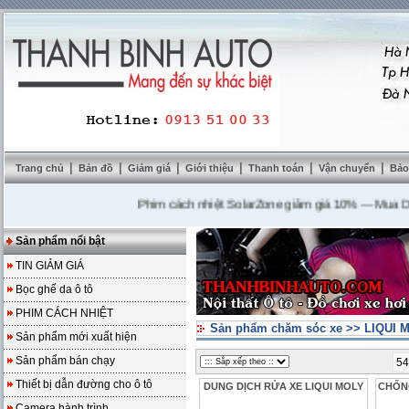
|
|
|
|
|
|
Trang chủ
Bản đồ
Giảm giá
Giới thiệu
Thanh toán
Vận chuyển
Bảo
Phim cách nhiệt SolarZone giảm giá 10%
---
Mua DVD t
Sản phẩm nổi bật
TIN GIẢM GIÁ
Bọc ghế da ô tô
PHIM CÁCH NHIỆT
Sản phẩm chăm sóc xe
>>
LIQUI 
Sản phẩm mới xuất hiện
Sản phẩm bán chạy
54
Thiết bị dẫn đường cho ô tô
DUNG DỊCH RỬA XE LIQUI MOLY
CHỐN
Camera hành trình