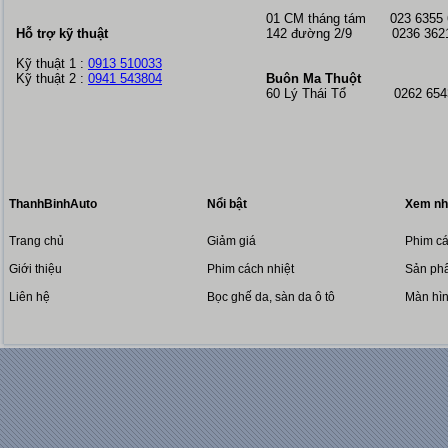
01 CM tháng tám
023 6355
Hỗ trợ kỹ thuật
142 đường 2/9 0236 362
Kỹ thuật 1 :
0913 510033
Kỹ thuật 2 :
0941 543804
Buôn Ma Thuột
60 Lý Thái Tổ 0262 6543
ThanhBinhAuto
Nổi bật
Xem nh
Trang chủ
Giảm giá
Phim cá
Giới thiệu
Phim cách nhiệt
Sản phẩ
Liên hệ
Bọc ghế da, sàn da ô tô
Màn hì