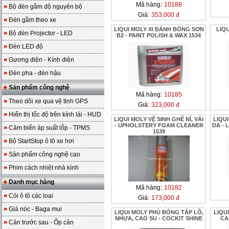
Mã hàng:
10188
Bộ đèn gầm độ nguyên bộ
Giá:
353,000 đ
Đèn gầm theo xe
LIQUI MOLY XI ĐÁNH BÓNG SƠN
LIQU
Bộ đèn Projector - LED
B2 - PAINT POLISH & WAX 1534
Đèn LED độ
Gương điện - Kính điện
Đèn pha - đèn hậu
Sản phẩm công nghệ
Mã hàng:
10185
Theo dõi xe qua vệ tinh GPS
Giá:
323,000 đ
Hiển thị tốc độ trên kính lái - HUD
LIQUI MOLY VỆ SINH GHẾ NỈ, VẢI
LIQUI
- UPHOLSTERY FOAM CLEANER
DA - 
Cảm biến áp suất lốp - TPMS
1539
Bộ StartStop ô tô xe hơi
Sản phẩm công nghệ cao
Phim cách nhiệt nhà kính
Danh mục hàng
Mã hàng:
10182
Còi ô tô các loại
Giá:
173,000 đ
Giá nóc - Baga mui
LIQUI MOLY PHỦ BÓNG TÁP LÔ,
LIQU
NHỰA, CAO SU - COCKIT SHINE
CA
Cản trước sau - Ốp cản