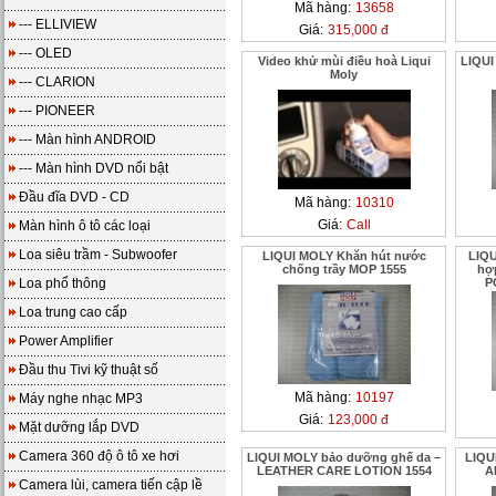
Mã hàng:
13658
--- ELLIVIEW
Giá:
315,000 đ
--- OLED
Video khử mùi điều hoà Liqui
LIQUI
Moly
--- CLARION
--- PIONEER
--- Màn hình ANDROID
--- Màn hình DVD nổi bật
Đầu đĩa DVD - CD
Mã hàng:
10310
Giá:
Call
Màn hình ô tô các loại
Loa siêu trầm - Subwoofer
LIQUI MOLY Khăn hút nước
LIQU
chống trầy MOP 1555
hợ
Loa phổ thông
P
Loa trung cao cấp
Power Amplifier
Đầu thu Tivi kỹ thuật số
Mã hàng:
10197
Máy nghe nhạc MP3
Giá:
123,000 đ
Mặt dưỡng lắp DVD
Camera 360 độ ô tô xe hơi
LIQUI MOLY bảo dưỡng ghế da –
LIQUI
LEATHER CARE LOTION 1554
A
Camera lùi, camera tiến cập lề