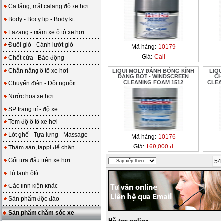
Ca lăng, mặt calang độ xe hơi
Body - Body lip - Body kit
Lazang - mâm xe ô tô xe hơi
Đuôi gió - Cánh lướt gió
Mã hàng:
10179
Giá:
Call
Chốt cửa - Báo động
Chắn nắng ô tô xe hơi
LIQUI MOLY ĐÁNH BÓNG KÍNH
LIQ
DẠNG BỌT - WINDSCREEN
CH
CLEANING FOAM 1512
CLEA
Chuyển điện - Đổi nguồn
Nước hoa xe hơi
SP trang trí - độ xe
Tem độ ô tô xe hơi
Lót ghế - Tựa lưng - Massage
Mã hàng:
10176
Giá:
169,000 đ
Thảm sàn, tappi để chân
Gối tựa đầu trên xe hơi
54
Tủ lạnh ôtô
Các linh kiện khác
Sản phẩm độc đáo
Sản phẩm chăm sóc xe
Hỗ trợ online