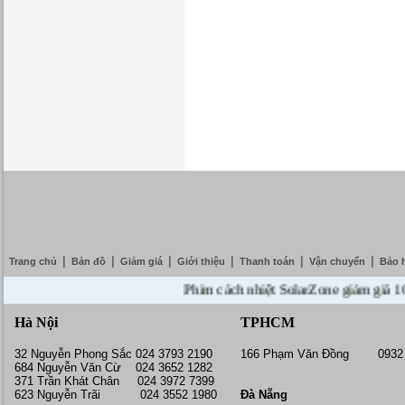
|
|
|
|
|
|
Trang chủ
Bản đồ
Giảm giá
Giới thiệu
Thanh toán
Vận chuyển
Bảo 
Phim cách nhiệt SolarZone giảm giá 10% -
Hà Nội
TPHCM
32 Nguyễn Phong Sắc 024 3793 2190
166 Phạm Văn Đồng 0932 
684 Nguyễn Văn Cừ 024 3652 1282
371 Trần Khát Chân 024 3972 7399
623 Nguyễn Trãi 024 3552 1980
Đà Nẵng