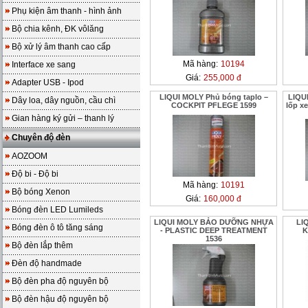
Phụ kiện âm thanh - hình ảnh
Bộ chia kênh, ĐK vôlăng
Bộ xử lý âm thanh cao cấp
Mã hàng:
10194
Interface xe sang
Giá:
255,000 đ
Adapter USB - Ipod
LIQUI MOLY Phủ bóng taplo –
LIQU
Dây loa, dây nguồn, cầu chì
COCKPIT PFLEGE 1599
lốp x
Gian hàng ký gửi – thanh lý
Chuyên độ đèn
AOZOOM
Độ bi - Độ bi
Mã hàng:
10191
Bộ bóng Xenon
Giá:
160,000 đ
Bóng đèn LED Lumileds
LIQUI MOLY BẢO DƯỠNG NHỰA
LI
Bóng đèn ô tô tăng sáng
- PLASTIC DEEP TREATMENT
K
1536
Bộ đèn lắp thêm
Đèn độ handmade
Bộ đèn pha độ nguyên bộ
Bộ đèn hậu độ nguyên bộ