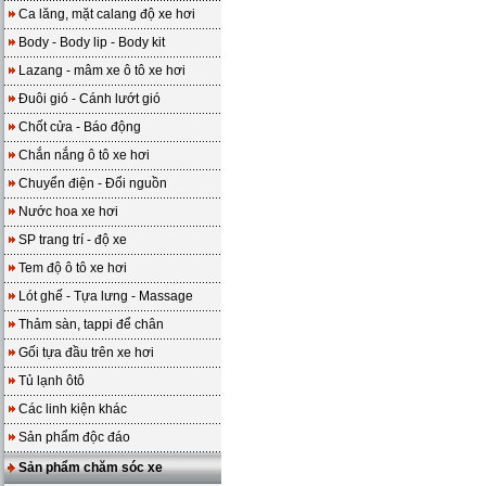
Ca lăng, mặt calang độ xe hơi
Body - Body lip - Body kit
Lazang - mâm xe ô tô xe hơi
Đuôi gió - Cánh lướt gió
Chốt cửa - Báo động
Chắn nắng ô tô xe hơi
Chuyển điện - Đổi nguồn
Nước hoa xe hơi
SP trang trí - độ xe
Tem độ ô tô xe hơi
Lót ghế - Tựa lưng - Massage
Thảm sàn, tappi để chân
Gối tựa đầu trên xe hơi
Tủ lạnh ôtô
Các linh kiện khác
Sản phẩm độc đáo
Sản phẩm chăm sóc xe