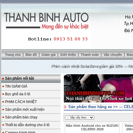
|
|
|
|
|
|
Trang chủ
Bản đồ
Giảm giá
Giới thiệu
Thanh toán
Vận chuyển
Bảo
Phim cách nhiệt SolarZone giảm giá 10%
---
Mua DVD
Sản phẩm nổi bật
TIN GIẢM GIÁ
Bọc ghế da ô tô
PHIM CÁCH NHIỆT
Sản phẩm theo hãng xe
>>
--- CE
Sản phẩm mới xuất hiện
Sản phẩm bán chạy
Thiết bị dẫn đường cho ô tô
Màn hình Android cho xe SUZUKI
Vide
CELERIO 2020
200
Camera hành trình