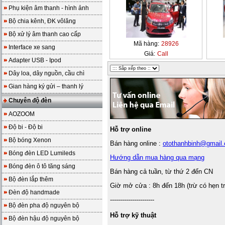
Phụ kiện âm thanh - hình ảnh
Bộ chia kênh, ĐK vôlăng
Bộ xử lý âm thanh cao cấp
Mã hàng:
28926
Interface xe sang
Giá:
Call
Adapter USB - Ipod
Dây loa, dây nguồn, cầu chì
Gian hàng ký gửi – thanh lý
Chuyên độ đèn
AOZOOM
Độ bi - Độ bi
Hỗ trợ online
Bộ bóng Xenon
Bán hàng online :
otothanhbinh@gmail
Bóng đèn LED Lumileds
Hướng dẫn mua hàng qua mạng
Bóng đèn ô tô tăng sáng
Bán hàng cả tuần, từ thứ 2 đến CN
Bộ đèn lắp thêm
Giờ mở cửa : 8h đến 18h (trừ có hẹn t
Đèn độ handmade
----------------------
Bộ đèn pha độ nguyên bộ
Hỗ trợ kỹ thuật
Bộ đèn hậu độ nguyên bộ