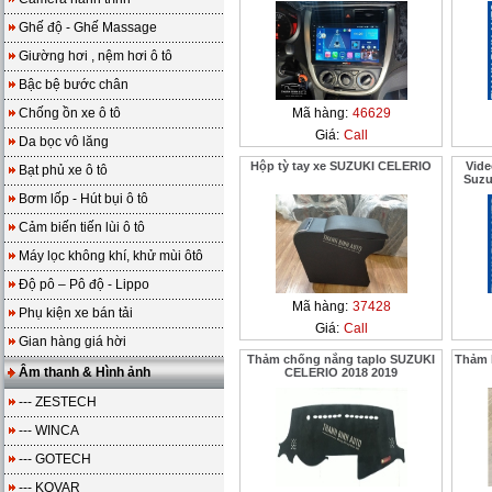
Ghế độ - Ghế Massage
Giường hơi , nệm hơi ô tô
Bậc bệ bước chân
Chống ồn xe ô tô
Mã hàng:
46629
Giá:
Call
Da bọc vô lăng
Hộp tỳ tay xe SUZUKI CELERIO
Vide
Bạt phủ xe ô tô
Suzu
Bơm lốp - Hút bụi ô tô
Cảm biến tiến lùi ô tô
Máy lọc không khí, khử mùi ôtô
Độ pô – Pô độ - Lippo
Mã hàng:
37428
Phụ kiện xe bán tải
Giá:
Call
Gian hàng giá hời
Thảm chống nắng taplo SUZUKI
Thảm 
Âm thanh & Hình ảnh
CELERIO 2018 2019
--- ZESTECH
--- WINCA
--- GOTECH
--- KOVAR