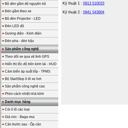
Kỹ thuật 1 :
0913 510033
Bộ đèn gầm độ nguyên bộ
Đèn gầm theo xe
Kỹ thuật 2 :
0941 543804
Bộ đèn Projector - LED
Đèn LED độ
Gương điện - Kính điện
Đèn pha - đèn hậu
Sản phẩm công nghệ
Theo dõi xe qua vệ tinh GPS
Hiển thị tốc độ trên kính lái - HUD
Cảm biến áp suất lốp - TPMS
Bộ StartStop ô tô xe hơi
Sản phẩm công nghệ cao
Phim cách nhiệt nhà kính
Danh mục hàng
Còi ô tô các loại
Giá nóc - Baga mui
Cản trước sau - Ốp cản