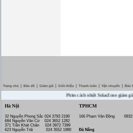
|
|
|
|
|
|
Trang chủ
Bản đồ
Giảm giá
Giới thiệu
Thanh toán
Vận chuyển
Bảo 
Phim cách nhiệt SolarZone giảm giá 10%
Hà Nội
TPHCM
32 Nguyễn Phong Sắc 024 3793 2190
166 Phạm Văn Đồng 0932 
684 Nguyễn Văn Cừ 024 3652 1282
371 Trần Khát Chân 024 3972 7399
623 Nguyễn Trãi 024 3552 1980
Đà Nẵng