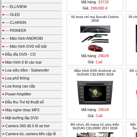
Mã hàng:
33720
--- ELLIVIEW
Giá:
299,000 đ
--- OLED
Vè mưa chỉ mạ Suzuki Celerio
Vè ch
2018
--- CLARION
--- PIONEER
--- Màn hình ANDROID
--- Màn hình DVD nổi bật
Đầu đĩa DVD - CD
Mã hàng:
29029
Giá:
Call
Màn hình ô tô các loại
Loa siêu trầm - Subwoofer
Màn hình DVD Android xe
Đồ c
SUZUKI CELERIO 2018
Loa phổ thông
Loa trung cao cấp
Power Amplifier
Đầu thu Tivi kỹ thuật số
Mã hàng:
29018
Máy nghe nhạc MP3
Giá:
Call
Mặt dưỡng lắp DVD
Đồ chơi, đồ trang trí, phụ kiện
Nội 
Camera 360 độ ô tô xe hơi
SUZUKI CELERIO 2017 2018
Su
Camera lùi, camera tiến cập lề