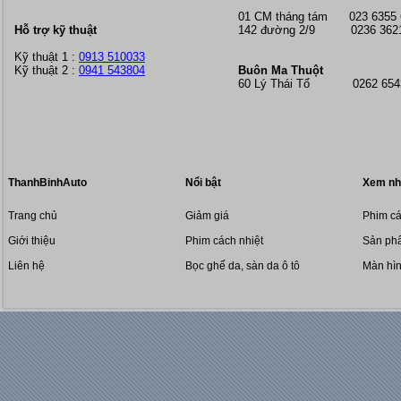
01 CM tháng tám
023 6355
Hỗ trợ kỹ thuật
142 đường 2/9 0236 362
Kỹ thuật 1 :
0913 510033
Kỹ thuật 2 :
0941 543804
Buôn Ma Thuột
60 Lý Thái Tổ 0262 6543
ThanhBinhAuto
Nổi bật
Xem nh
Trang chủ
Giảm giá
Phim cá
Giới thiệu
Phim cách nhiệt
Sản phẩ
Liên hệ
Bọc ghế da, sàn da ô tô
Màn hì