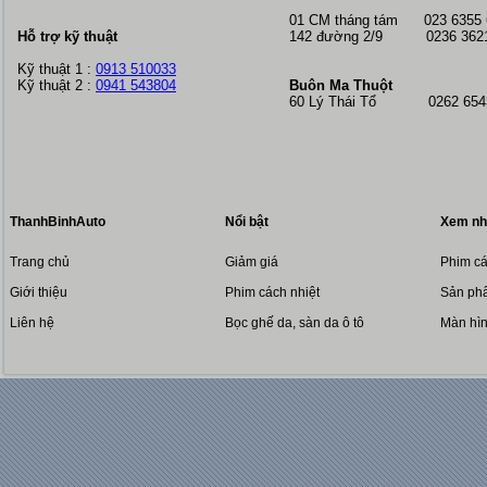
01 CM tháng tám
023 6355
Hỗ trợ kỹ thuật
142 đường 2/9 0236 362
Kỹ thuật 1 :
0913 510033
Kỹ thuật 2 :
0941 543804
Buôn Ma Thuột
60 Lý Thái Tổ 0262 6543
ThanhBinhAuto
Nổi bật
Xem nh
Trang chủ
Giảm giá
Phim cá
Giới thiệu
Phim cách nhiệt
Sản phẩ
Liên hệ
Bọc ghế da, sàn da ô tô
Màn hì