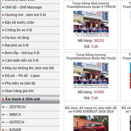
Tưng bừng khai trương
T
ThanhBinhAuto Quận 9 TPHCM
Than
Ghế độ - Ghế Massage
Giường hơi , nệm hơi ô tô
Bậc bệ bước chân
Chống ồn xe ô tô
Da bọc vô lăng
Mã hàng:
36231
Bạt phủ xe ô tô
Giá:
Call
Bơm lốp - Hút bụi ô tô
Tưng bừng trương
T
ThanhBinhAuto Buôn Ma Thuột
Than
Cảm biến tiến lùi ô tô
Máy lọc không khí, khử mùi ôtô
Độ pô – Pô độ - Lippo
Phụ kiện xe bán tải
Gian hàng giá hời
Mã hàng:
31955
Giá:
Call
Âm thanh & Hình ảnh
--- ZESTECH
Đồ chơi, đồ trang trí, phụ kiện độ
Đồ chơ
xe FORD EVEREST 2018 2019
xe 
--- WINCA
--- GOTECH
--- KOVAR