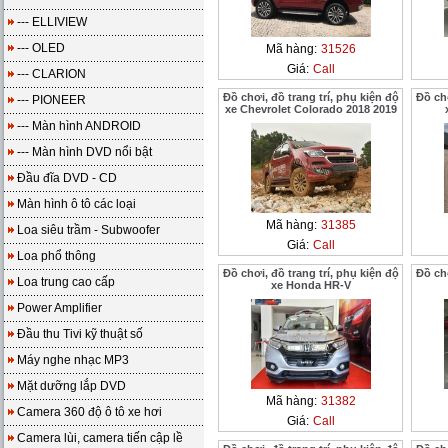
--- ELLIVIEW
--- OLED
Mã hàng:
31526
Giá:
Call
--- CLARION
Đồ chơi, đồ trang trí, phụ kiện độ
Đồ chơ
--- PIONEER
xe Chevrolet Colorado 2018 2019
--- Màn hình ANDROID
--- Màn hình DVD nổi bật
Đầu đĩa DVD - CD
Màn hình ô tô các loại
Mã hàng:
31385
Loa siêu trầm - Subwoofer
Giá:
Call
Loa phổ thông
Đồ chơi, đồ trang trí, phụ kiện độ
Đồ chơ
Loa trung cao cấp
xe Honda HR-V
Power Amplifier
Đầu thu Tivi kỹ thuật số
Máy nghe nhạc MP3
Mặt dưỡng lắp DVD
Mã hàng:
31382
Camera 360 độ ô tô xe hơi
Giá:
Call
Camera lùi, camera tiến cập lề