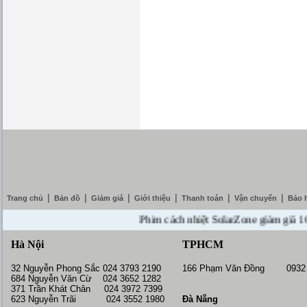
|
|
|
|
|
|
Trang chủ
Bản đồ
Giảm giá
Giới thiệu
Thanh toán
Vận chuyển
Bảo 
Phim cách nhiệt SolarZone giảm giá 10% ---
Hà Nội
TPHCM
32 Nguyễn Phong Sắc 024 3793 2190
166 Phạm Văn Đồng 0932 
684 Nguyễn Văn Cừ 024 3652 1282
371 Trần Khát Chân 024 3972 7399
623 Nguyễn Trãi 024 3552 1980
Đà Nẵng