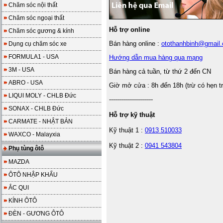
Chăm sóc nội thất
Chăm sóc ngoại thất
Hỗ trợ online
Chăm sóc gương & kính
Bán hàng online :
otothanhbinh@gmail
Dụng cụ chăm sóc xe
FORMULA1 - USA
Hướng dẫn mua hàng qua mạng
3M - USA
Bán hàng cả tuần, từ thứ 2 đến CN
ABRO - USA
Giờ mở cửa : 8h đến 18h (trừ có hẹn t
LIQUI MOLY - CHLB Đức
----------------------
SONAX - CHLB Đức
Hỗ trợ kỹ thuật
CARMATE - NHẬT BẢN
Kỹ thuật 1 :
0913 510033
WAXCO - Malayxia
Kỹ thuật 2 :
0941 543804
Phụ tùng ôtô
MAZDA
ÔTÔ NHẬP KHẨU
ẮC QUI
KÍNH ÔTÔ
ĐÈN - GƯƠNG ÔTÔ