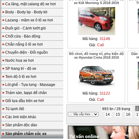
xe KIA Morning S 2018 2019
T
Ca lăng, mặt calang độ xe hơi
Body - Body lip - Body kit
Lazang - mâm xe ô tô xe hơi
Đuôi gió - Cánh lướt gió
Chốt cửa - Báo động
Mã hàng:
31146
Chắn nắng ô tô xe hơi
Giá:
Call
Chuyển điện - Đổi nguồn
Đồ chơi, đồ trang trí, phụ kiện độ
Dán 
xe Hyundai Creta 2018 2019
H
Nước hoa xe hơi
SP trang trí - độ xe
Tem độ ô tô xe hơi
Lót ghế - Tựa lưng - Massage
Thảm sàn, tappi để chân
Mã hàng:
31122
Giá:
Call
Gối tựa đầu trên xe hơi
Tủ lạnh ôtô
993 tin / 28 trang
14
15
16
1
Các linh kiện khác
Sản phẩm độc đáo
Sản phẩm chăm sóc xe