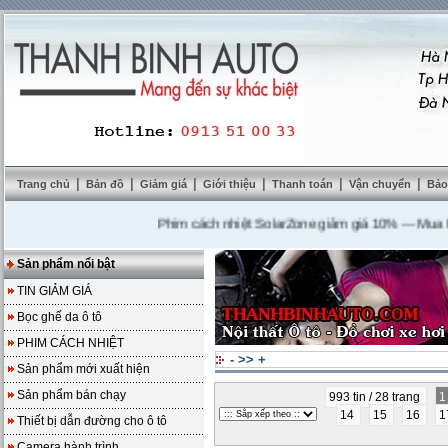
|
|
|
|
|
|
Trang chủ
Bản đồ
Giảm giá
Giới thiệu
Thanh toán
Vận chuyển
Bảo
Phim cách nhiệt SolarZone giảm giá 10%
---
Mua DVD tặ
Sản phẩm nổi bật
TIN GIẢM GIÁ
Bọc ghế da ô tô
PHIM CÁCH NHIỆT
-
>>
+
Sản phẩm mới xuất hiện
Sản phẩm bán chạy
993 tin / 28 trang
14
15
16
1
Thiết bị dẫn đường cho ô tô
Camera hành trình