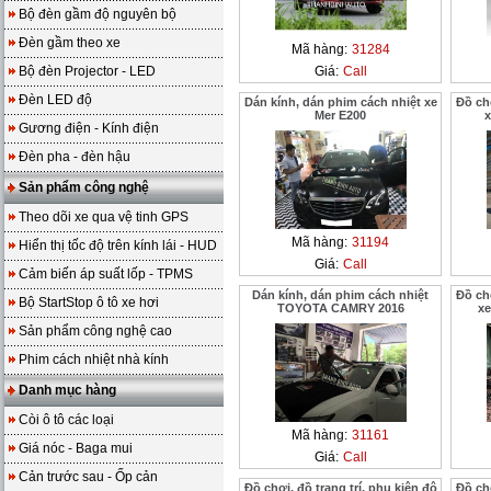
Bộ đèn gầm độ nguyên bộ
Đèn gầm theo xe
Mã hàng:
31284
Bộ đèn Projector - LED
Giá:
Call
Đèn LED độ
Dán kính, dán phim cách nhiệt xe
Đồ chơ
Mer E200
x
Gương điện - Kính điện
Đèn pha - đèn hậu
Sản phẩm công nghệ
Theo dõi xe qua vệ tinh GPS
Mã hàng:
31194
Hiển thị tốc độ trên kính lái - HUD
Giá:
Call
Cảm biến áp suất lốp - TPMS
Dán kính, dán phim cách nhiệt
Đồ chơ
Bộ StartStop ô tô xe hơi
TOYOTA CAMRY 2016
xe
Sản phẩm công nghệ cao
Phim cách nhiệt nhà kính
Danh mục hàng
Còi ô tô các loại
Mã hàng:
31161
Giá nóc - Baga mui
Giá:
Call
Cản trước sau - Ốp cản
Đồ chơi, đồ trang trí, phụ kiện độ
Đồ chơ