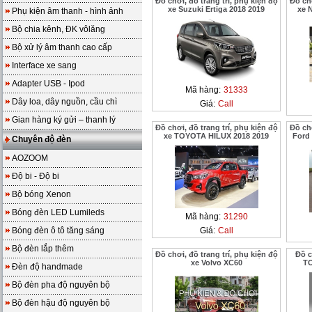
Đồ chơi, đồ trang trí, phụ kiện độ
Đồ chơ
xe Suzuki Ertiga 2018 2019
xe 
Phụ kiện âm thanh - hình ảnh
Bộ chia kênh, ĐK vôlăng
Bộ xử lý âm thanh cao cấp
Interface xe sang
Adapter USB - Ipod
Mã hàng:
31333
Dây loa, dây nguồn, cầu chì
Giá:
Call
Gian hàng ký gửi – thanh lý
Đồ chơi, đồ trang trí, phụ kiện độ
Đồ chơ
xe TOYOTA HILUX 2018 2019
Ford 
Chuyên độ đèn
AOZOOM
Độ bi - Độ bi
Bộ bóng Xenon
Bóng đèn LED Lumileds
Mã hàng:
31290
Bóng đèn ô tô tăng sáng
Giá:
Call
Bộ đèn lắp thêm
Đồ chơi, đồ trang trí, phụ kiện độ
Đồ c
xe Volvo XC60
T
Đèn độ handmade
Bộ đèn pha độ nguyên bộ
Bộ đèn hậu độ nguyên bộ