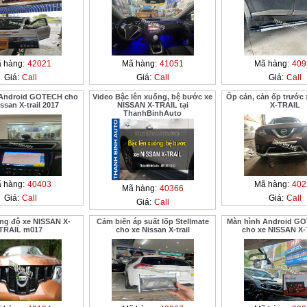
 hàng:
42021
Mã hàng:
41051
Mã hàng:
409
Giá:
Call
Giá:
Call
Giá:
Call
 Android GOTECH cho
Video Bậc lên xuống, bệ bước xe
Ốp cản, cản ốp trước
ssan X-trail 2017
NISSAN X-TRAIL tại
X-TRAIL
ThanhBinhAuto
 hàng:
40403
Mã hàng:
402
Mã hàng:
40366
Giá:
Call
Giá:
Call
Giá:
Call
ang độ xe NISSAN X-
Cảm biến áp suất lốp Stellmate
Màn hình Android G
TRAIL m017
cho xe Nissan X-trail
cho xe NISSAN X