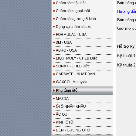
Bán hàng o
Chăm sóc nội thất
Chăm sóc ngoại thất
Hướng dẫ
Chăm sóc gương & kính
Bán hàng 
Dụng cụ chăm sóc xe
Giờ mở cửa
FORMULA1 - USA
---------------
3M - USA
Hỗ trợ kỹ 
ABRO - USA
Kỹ thuật 1
LIQUI MOLY - CHLB Đức
Kỹ thuật 2
SONAX - CHLB Đức
CARMATE - NHẬT BẢN
WAXCO - Malayxia
Phụ tùng ôtô
MAZDA
ÔTÔ NHẬP KHẨU
ẮC QUI
KÍNH ÔTÔ
ĐÈN - GƯƠNG ÔTÔ