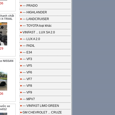
06
--- PRADO
--- HIGHLANDER
thanh chất
N X-TRAIL
--- LANDCRUISER
--- TOYOTA loại khác
VINFAST ... LUX SA 2.0
--- LUX A 2.0
--- FADIL
29
--- E34
--- VF3
xe NISSAN
--- VF5
--- VF6
--- VF7
--- VF8
--- VF9
06
--- MPV7
--- VINFAST LIMO GREEN
bước xe
m012
GM CHEVROLET ... CRUZE