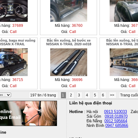
 hàng:
37689
Mã hàng:
36760
Mã hàng:
367
Giá:
Call
Giá:
Call
Giá:
Call
uông, baga mui vuông
Bậc lên xuống, bệ bước xe
Bậc lên xuống, bệ 
NISSAN X-TRAIL
NISSAN X-TRAIL 2020 m018
NISSAN X-TRAIL 20
 hàng:
36715
Mã hàng:
36696
Mã hàng:
366
Giá:
Call
Giá:
Call
Giá:
Call
197 tin / 6 trang
1
2
3
4
5
6
>>
Trang cuố
Liên hệ qua điện thoại
Hotline
: Hà nội
0913 510033
Zal
Sài Gòn
0918 018970
Đà Nẵng
0912 595664
Ninh Bình
0947 685866
line