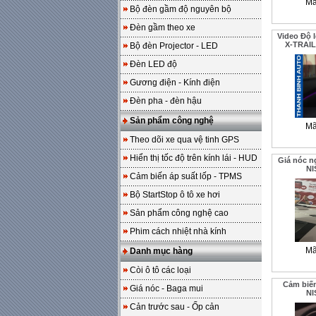
Mã
Bộ đèn gầm độ nguyên bộ
Đèn gầm theo xe
Video Độ l
X-TRAIL
Bộ đèn Projector - LED
Đèn LED độ
Gương điện - Kính điện
Đèn pha - đèn hậu
Sản phẩm công nghệ
Mã
Theo dõi xe qua vệ tinh GPS
Hiển thị tốc độ trên kính lái - HUD
Giá nóc n
NI
Cảm biến áp suất lốp - TPMS
Bộ StartStop ô tô xe hơi
Sản phẩm công nghệ cao
Phim cách nhiệt nhà kính
Mã
Danh mục hàng
Còi ô tô các loại
Cảm biến
Giá nóc - Baga mui
NI
Cản trước sau - Ốp cản