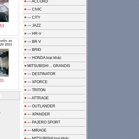
--- ACCORD
--- CIVIC
--- CITY
--- JAZZ
53
--- HR-V
bước xe
--- BR-V
20 2021
--- BRIO
--- HONDA loại khác
MITSUBISHI ... GRANDIS
--- DESTINATOR
01
--- XFORCE
--- TRITON
i
--- ATTRAGE
--- OUTLANDER
o
--- XPANDER
--- PAJERO SPORT
--- MIRAGE
--- MITSUBISHI loại khác