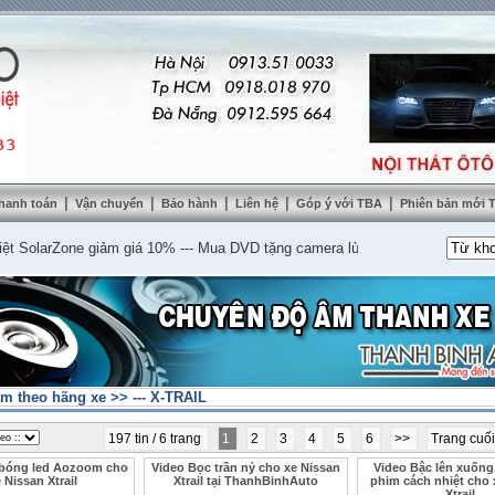
|
|
|
|
|
hanh toán
Vận chuyển
Bảo hành
Liên hệ
Góp ý với TBA
Phiên bản mới
arZone giảm giá 10%
---
Mua DVD tặng camera lùi cao cấp
---
Lắp nệm ghế da
m theo hãng xe
>>
--- X-TRAIL
197 tin / 6 trang
1
2
3
4
5
6
>>
Trang cuố
bóng led Aozoom cho
Video Bọc trần nỷ cho xe Nissan
Video Bậc lên xuống,
 Nissan Xtrail
Xtrail tại ThanhBinhAuto
phim cách nhiệt cho 
Xtrail