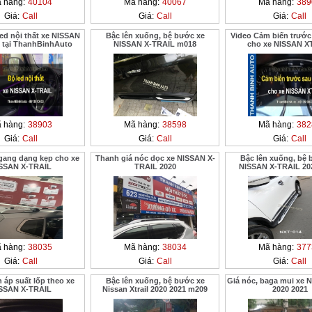
 hàng:
40104
Mã hàng:
40067
Mã hàng:
389
Giá:
Call
Giá:
Call
Giá:
Call
ed nội thất xe NISSAN
Bậc lên xuống, bệ bước xe
Video Cảm biến trước
 tại ThanhBinhAuto
NISSAN X-TRAIL m018
cho xe NISSAN X
 hàng:
38903
Mã hàng:
38598
Mã hàng:
382
Giá:
Call
Giá:
Call
Giá:
Call
gang dạng kẹp cho xe
Thanh giá nóc dọc xe NISSAN X-
Bậc lên xuống, bệ 
SSAN X-TRAIL
TRAIL 2020
NISSAN X-TRAIL 20
 hàng:
38035
Mã hàng:
38034
Mã hàng:
377
Giá:
Call
Giá:
Call
Giá:
Call
 áp suất lốp theo xe
Bậc lên xuống, bệ bước xe
Giá nóc, baga mui xe Ni
SSAN X-TRAIL
Nissan Xtrail 2020 2021 m209
2020 2021