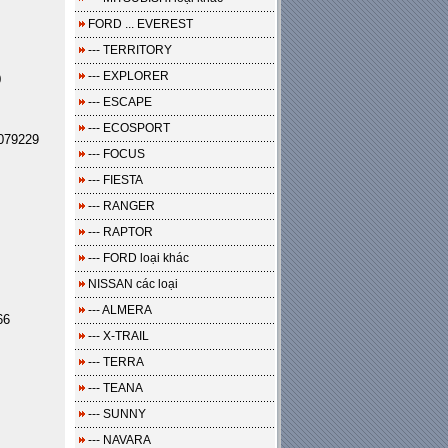
FORD ... EVEREST
--- TERRITORY
--- EXPLORER
0
--- ESCAPE
--- ECOSPORT
079229
--- FOCUS
--- FIESTA
--- RANGER
--- RAPTOR
--- FORD loại khác
NISSAN các loại
--- ALMERA
66
--- X-TRAIL
--- TERRA
--- TEANA
--- SUNNY
--- NAVARA