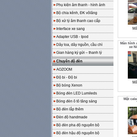
Phụ kiện âm thanh - hình ảnh
Bộ chia kênh, ĐK vôlăng
Bộ xử lý âm thanh cao cấp
Mã
Interface xe sang
Adapter USB - Ipod
Màn hình
Dây loa, dây nguồn, cầu chì
xe Ni
Gian hàng ký gửi – thanh lý
Chuyên độ đèn
AOZOOM
Độ bi - Độ bi
Mã
Bộ bóng Xenon
Bóng đèn LED Lumileds
Mặt cal
Bóng đèn ô tô tăng sáng
Bộ đèn lắp thêm
Đèn độ handmade
Bộ đèn pha độ nguyên bộ
Bộ đèn hậu độ nguyên bộ