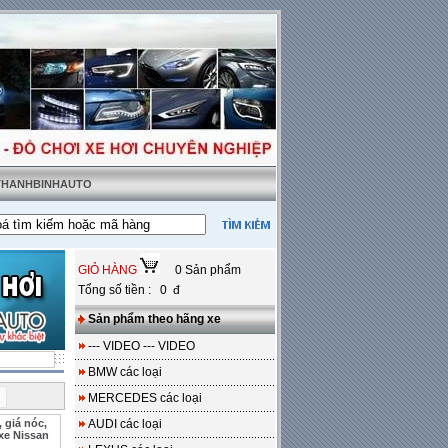
 THANHBINHAUTO
 thật tặng sàn da
---
Miễn phí 100% công lắp đặt
GIỎ HÀNG
0 Sản phẩm
Tổng số tiền : 0 đ
Sản phẩm theo hãng xe
--- VIDEO --- VIDEO
BMW các loại
i
MERCEDES các loại
 giá nóc,
AUDI các loại
xe Nissan