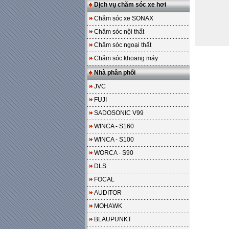
Dịch vụ chăm sóc xe hơi
Chăm sóc xe SONAX
Chăm sóc nội thất
Chăm sóc ngoại thất
Chăm sóc khoang máy
Nhà phân phối
JVC
FUJI
SADOSONIC V99
WINCA - S160
WINCA - S100
WORCA - S90
DLS
FOCAL
AUDITOR
MOHAWK
BLAUPUNKT