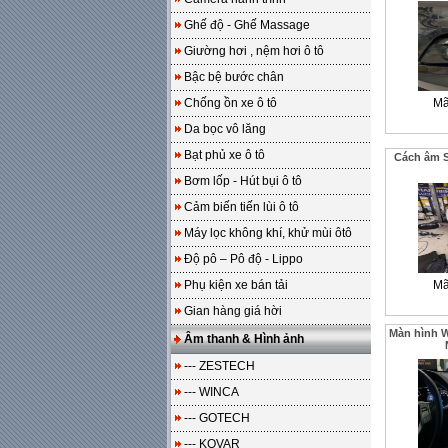
Ghế độ - Ghế Massage
Giường hơi , nệm hơi ô tô
Bậc bệ bước chân
Chống ồn xe ô tô
Mã
Da bọc vô lăng
Bạt phủ xe ô tô
Cách âm S
Bơm lốp - Hút bụi ô tô
Cảm biến tiến lùi ô tô
Máy lọc không khí, khử mùi ôtô
Độ pô – Pô độ - Lippo
Phụ kiện xe bán tải
Mã
Gian hàng giá hời
Màn hình W
Âm thanh & Hình ảnh
--- ZESTECH
--- WINCA
--- GOTECH
--- KOVAR