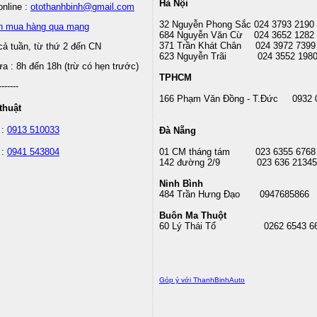
Hà Nội
nline :
otothanhbinh@gmail.com
32 Nguyễn Phong Sắc 024 3793 2190
n mua hàng qua mạng
684 Nguyễn Văn Cừ 024 3652 1282
371 Trần Khát Chân 024 3972 7399
cả tuần, từ thứ 2 đến CN
623 Nguyễn Trãi 024 3552 198
 : 8h đến 18h (trừ có hẹn trước)
TPHCM
-------
166 Phạm Văn Đồng - T.Đức 0932 
thuật
 :
0913 510033
Đà Nẵng
 :
0941 543804
01 CM tháng tám
023 6355 6768
142 đường 2/9 023 636 21345
Ninh Bình
484 Trần Hưng Đạo 0947685866
Buôn Ma Thuột
60 Lý Thái Tổ
0262 6543 6
Góp ý với ThanhBinhAuto