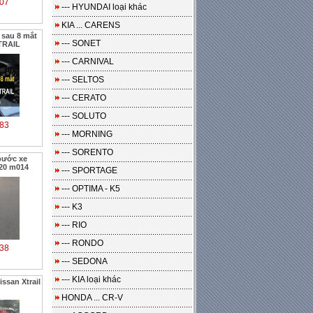
07
--- HYUNDAI loại khác
KIA ... CARENS
 sau 8 mắt
--- SONET
TRAIL
--- CARNIVAL
--- SELTOS
--- CERATO
--- SOLUTO
83
--- MORNING
--- SORENTO
bước xe
20 m014
--- SPORTAGE
--- OPTIMA - K5
--- K3
--- RIO
--- RONDO
38
--- SEDONA
--- KIA loại khác
ssan Xtrail
HONDA ... CR-V