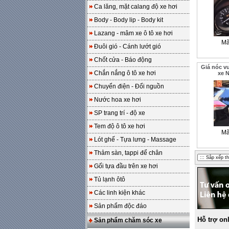
Ca lăng, mặt calang độ xe hơi
Body - Body lip - Body kit
Lazang - mâm xe ô tô xe hơi
Mã
Đuôi gió - Cánh lướt gió
Chốt cửa - Báo động
Giá nóc v
Chắn nắng ô tô xe hơi
xe 
Chuyển điện - Đổi nguồn
Nước hoa xe hơi
SP trang trí - độ xe
Tem độ ô tô xe hơi
Mã
Lót ghế - Tựa lưng - Massage
Thảm sàn, tappi để chân
Gối tựa đầu trên xe hơi
Tủ lạnh ôtô
Các linh kiện khác
Sản phẩm độc đáo
Hỗ trợ on
Sản phẩm chăm sóc xe