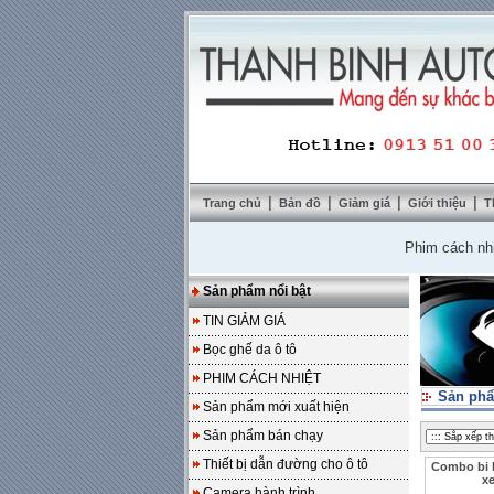
|
|
|
|
Trang chủ
Bản đồ
Giảm giá
Giới thiệu
T
Phim cách nhiệt Sol
Sản phẩm nổi bật
TIN GIẢM GIÁ
Bọc ghế da ô tô
PHIM CÁCH NHIỆT
Sản phẩ
Sản phẩm mới xuất hiện
Sản phẩm bán chạy
Thiết bị dẫn đường cho ô tô
Combo bi 
xe
Camera hành trình