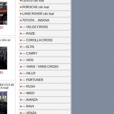
LEXUS các loại
PORSCHE các loại
LAND ROVER các loại
TOYOTA ... INNOVA
--- VELOZ CROSS
07
--- RAIZE
n cho xe
--- COROLLA CROSS
l
--- ALTIS
--- CAMRY
--- VIOS
--- YARIS - YARIS CROSS
81
--- HILUX
--- FORTUNER
YES CC3 2K
--- RUSH
X-trail
--- WIGO
--- AVANZA
--- RAV4
--- VENZA