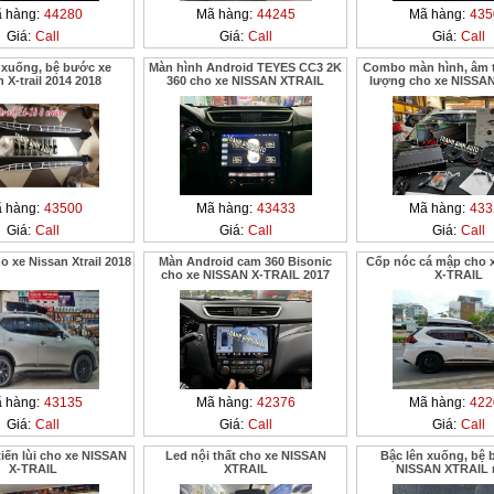
 hàng:
44280
Mã hàng:
44245
Mã hàng:
435
Giá:
Call
Giá:
Call
Giá:
Call
 xuống, bệ bước xe
Màn hình Android TEYES CC3 2K
Combo màn hình, âm 
 X-trail 2014 2018
360 cho xe NISSAN XTRAIL
lượng cho xe NISSA
 hàng:
43500
Mã hàng:
43433
Mã hàng:
433
Giá:
Call
Giá:
Call
Giá:
Call
 xe Nissan Xtrail 2018
Màn Android cam 360 Bisonic
Cốp nóc cá mập cho 
cho xe NISSAN X-TRAIL 2017
X-TRAIL
 hàng:
43135
Mã hàng:
42376
Mã hàng:
422
Giá:
Call
Giá:
Call
Giá:
Call
iến lùi cho xe NISSAN
Led nội thất cho xe NISSAN
Bậc lên xuống, bệ 
X-TRAIL
XTRAIL
NISSAN XTRAIL 