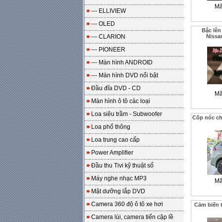
Mã
--- ELLIVIEW
--- OLED
Bậc lên
--- CLARION
Nissan
--- PIONEER
--- Màn hình ANDROID
--- Màn hình DVD nổi bật
Đầu đĩa DVD - CD
Mã
Màn hình ô tô các loại
Loa siêu trầm - Subwoofer
Cốp nóc cho
Loa phổ thông
Loa trung cao cấp
Power Amplifier
Đầu thu Tivi kỹ thuật số
Máy nghe nhạc MP3
Mã
Mặt dưỡng lắp DVD
Camera 360 độ ô tô xe hơi
Cảm biến t
Camera lùi, camera tiến cập lề