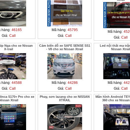
 hàng:
46165
Mã hàng:
45795
Mã hàng:
452
Giá:
Call
Giá:
Call
Giá:
Call
ip Nga cho xe Nissan
Cảm biến đỗ xe SAFE SENSE SS1
Led nội thất ma trậ
X-trail
- V8 cho xe Nissan Xtrail
Nissan Xtrai
 hàng:
44588
Mã hàng:
44286
Mã hàng:
442
Giá:
Call
Giá:
Call
Giá:
Call
inca S170+ Pro cho xe
Phay, sơn lazang cho xe NISSAN
Màn hình Android TE
Nissan Xtrail
XTRAIL
360 cho xe Nissan 