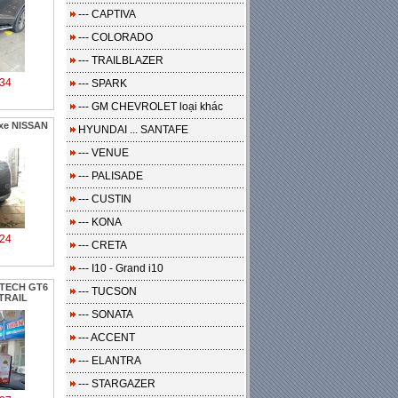
--- CAPTIVA
--- COLORADO
--- TRAILBLAZER
34
--- SPARK
--- GM CHEVROLET loại khác
 xe NISSAN
HYUNDAI ... SANTAFE
--- VENUE
--- PALISADE
--- CUSTIN
--- KONA
24
--- CRETA
--- I10 - Grand i10
OTECH GT6
--- TUCSON
-TRAIL
--- SONATA
--- ACCENT
--- ELANTRA
--- STARGAZER