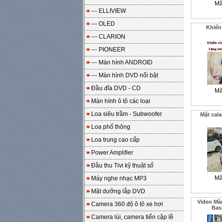
Mã
--- ELLIVIEW
--- OLED
Khiển
--- CLARION
--- PIONEER
--- Màn hình ANDROID
--- Màn hình DVD nổi bật
Đầu đĩa DVD - CD
Mã
Màn hình ô tô các loại
Loa siêu trầm - Subwoofer
Mặt cal
Loa phổ thông
Loa trung cao cấp
Power Amplifier
Đầu thu Tivi kỹ thuật số
Mã
Máy nghe nhạc MP3
Mặt dưỡng lắp DVD
Video Màn
Camera 360 độ ô tô xe hơi
Bas
Camera lùi, camera tiến cập lề