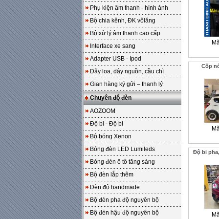
Phụ kiện âm thanh - hình ảnh
Bộ chia kênh, ĐK vôlăng
Bộ xử lý âm thanh cao cấp
Mã
Interface xe sang
Adapter USB - Ipod
Cốp nó
Dây loa, dây nguồn, cầu chì
Gian hàng ký gửi – thanh lý
Chuyên độ đèn
AOZOOM
Độ bi - Độ bi
Mã
Bộ bóng Xenon
Bóng đèn LED Lumileds
Độ bi pha
Bóng đèn ô tô tăng sáng
Bộ đèn lắp thêm
Đèn độ handmade
Bộ đèn pha độ nguyên bộ
Bộ đèn hậu độ nguyên bộ
Mã