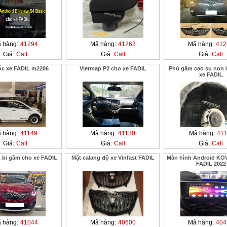
 hàng:
41294
Mã hàng:
41263
Mã hàng:
412
Giá:
Call
Giá:
Call
Giá:
Call
c xe FADIL m2206
Vietmap P2 cho xe FADIL
Phủ gầm cao su non 
xe FADIL
 hàng:
41149
Mã hàng:
41130
Mã hàng:
411
Giá:
Call
Giá:
Call
Giá:
Call
, bi gầm cho xe FADIL
Mặt calang độ xe Vinfast FADIL
Màn hình Android KO
FADIL 2022
 hàng:
41044
Mã hàng:
40600
Mã hàng:
404