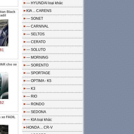
--- HYUNDAI loại khác
KIA ... CARENS
itan Black
adil
--- SONET
--- CARNIVAL
--- SELTOS
--- CERATO
--- SOLUTO
81
--- MORNING
VAR cho xe
--- SORENTO
--- SPORTAGE
--- OPTIMA - K5
--- K3
--- RIO
62
--- RONDO
--- SEDONA
n xe FADIL
--- KIA loại khác
HONDA ... CR-V