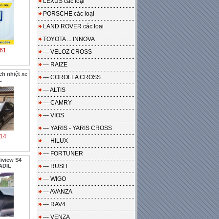
LEXUS các loại
PORSCHE các loại
LAND ROVER các loại
TOYOTA ... INNOVA
61
--- VELOZ CROSS
--- RAIZE
ch nhiệt xe
--- COROLLA CROSS
L
--- ALTIS
--- CAMRY
--- VIOS
--- YARIS - YARIS CROSS
14
--- HILUX
--- FORTUNER
liview S4
ADIL
--- RUSH
--- WIGO
--- AVANZA
--- RAV4
--- VENZA