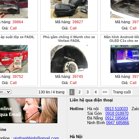
 hàng:
39864
Mã hàng:
39827
Mã hàng:
397
Giá:
Call
Giá:
Call
Giá:
Call
áp suất lốp xe FADIL
Phủ gầm chống rỉ Wurth cho xe
Màn hình Android liề
Vinfast FADIL
OLED C1s cho xe
 hàng:
39752
Mã hàng:
39745
Mã hàng:
397
Giá:
Call
Giá:
Call
Giá:
Call
130 tin / 4 trang
1
2
3
4
>>
Trang cuối
Liên hệ qua điện thoại
Hotline
: Hà nội
0913 510033
Zal
Sài Gòn
0918 018970
Đà Nẵng
0912 595664
Ninh Bình
0947 685866
line
Hà Nội
nline :
otothanhbinh@gmail.com