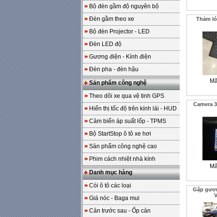
Bộ đèn gầm độ nguyên bộ
Đèn gầm theo xe
Thảm ló
Bộ đèn Projector - LED
Đèn LED độ
Gương điện - Kính điện
Đèn pha - đèn hậu
Mã
Sản phẩm công nghệ
Theo dõi xe qua vệ tinh GPS
Camera 36
Hiển thị tốc độ trên kính lái - HUD
Cảm biến áp suất lốp - TPMS
Bộ StartStop ô tô xe hơi
Sản phẩm công nghệ cao
Phim cách nhiệt nhà kính
Mã
Danh mục hàng
Còi ô tô các loại
Gập gươn
V
Giá nóc - Baga mui
Cản trước sau - Ốp cản