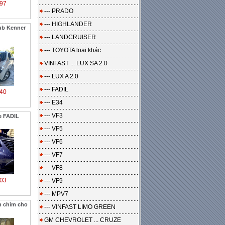
97
--- PRADO
--- HIGHLANDER
ub Kenner
--- LANDCRUISER
--- TOYOTA loại khác
VINFAST ... LUX SA 2.0
--- LUX A 2.0
--- FADIL
40
--- E34
--- VF3
e FADIL
--- VF5
--- VF6
--- VF7
--- VF8
03
--- VF9
--- MPV7
h chim cho
--- VINFAST LIMO GREEN
GM CHEVROLET ... CRUZE