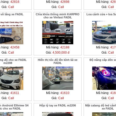
 hàng:
42816
Mã hàng:
42698
Mã hàng:
426
Giá:
Call
Giá:
Call
Giá:
Call
 vô lăng xe FADIL
Chìa khóa thông minh KARPRO
Loa cánh cửa + loa S
cho xe Vinfast FADIL
 hàng:
42458
Mã hàng:
42188
Mã hàng:
417
Giá:
Call
Giá:
4,500,000 đ
Giá:
Call
ang độ cho xe FADIL
Hiển thị tốc độ lên kính lái xe
Độ nâng cấp đèn x
m2208
FADIL
 hàng:
41611
Mã hàng:
41610
Mã hàng:
416
Giá:
Call
Giá:
Call
Giá:
Call
 Android Elliview S4
Hộp tỳ tay xe FADIL m2206
Mặt calang độ led cán
ic cho xe FADIL
xe FADIL