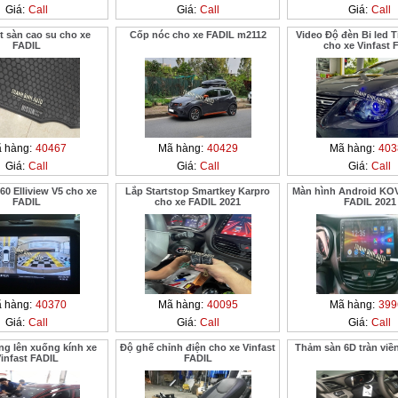
Giá:
Call
Giá:
Call
Giá:
Call
t sàn cao su cho xe
Cốp nóc cho xe FADIL m2112
Video Độ đèn Bi led T
FADIL
cho xe Vinfast F
 hàng:
40467
Mã hàng:
40429
Mã hàng:
403
Giá:
Call
Giá:
Call
Giá:
Call
0 Elliview V5 cho xe
Lắp Startstop Smartkey Karpro
Màn hình Android KO
FADIL
cho xe FADIL 2021
FADIL 2021
 hàng:
40370
Mã hàng:
40095
Mã hàng:
399
Giá:
Call
Giá:
Call
Giá:
Call
g lên xuống kính xe
Độ ghế chỉnh điện cho xe Vinfast
Thảm sàn 6D tràn viề
infast FADIL
FADIL