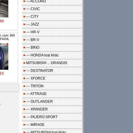
--- ACCORD
--- CIVIC
--- CITY
68
--- JAZZ
--- HR-V
n cam 360
 FADIL
--- BR-V
--- BRIO
--- HONDA loại khác
MITSUBISHI ... GRANDIS
--- DESTINATOR
16
--- XFORCE
--- TRITON
--- ATTRAGE
--- OUTLANDER
o
--- XPANDER
--- PAJERO SPORT
--- MIRAGE
--- MITSUBISHI loại khác