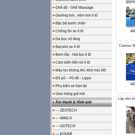
Ghế độ - Ghế Massage
Giường hơi , nệm hơi ô tô
Bậc bệ bước chân
Chống ồn xe ô tô
Mã
Da bọc vô lăng
Camera 3
Bạt phủ xe ô tô
Bơm lốp - Hút bụi ô tô
Cảm biến tiến lùi ô tô
Máy lọc không khí, khử mùi ôtô
Độ pô – Pô độ - Lippo
Mã
Phụ kiện xe bán tải
Gian hàng giá hời
Lắp đèn b
Âm thanh & Hình ảnh
--- ZESTECH
--- WINCA
--- GOTECH
--- KOVAR