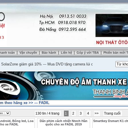
|
|
|
|
|
hanh toán
Vận chuyển
Bảo hành
Liên hệ
Góp ý với TBA
Phiên bản mới
Zone giảm giá 10%
---
Mua DVD tặng camera lùi cao cấp
---
Lắp nệm ghế da t
m theo hãng xe
>>
--- FADIL
130 tin / 4 trang
1
2
3
4
>>
Trang cuối
ndroid, Bóng led, Loa
Dán phim cách nhiệt Ntech Hàn
Smartkey Dsmart K1 ch
cho xe FADIL
quốc cho xe FADIL 2019