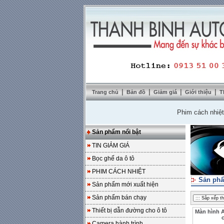
|
|
|
|
Trang chủ
Bản đồ
Giảm giá
Giới thiệu
T
Phim cách nhiệt Solar
Sản phẩm nổi bật
TIN GIẢM GIÁ
Bọc ghế da ô tô
PHIM CÁCH NHIỆT
Sản phẩ
Sản phẩm mới xuất hiện
Sản phẩm bán chạy
Thiết bị dẫn đường cho ô tô
Màn hình A
Camera hành trình