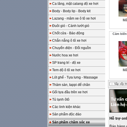
Ca lăng, mặt calang độ xe hơi
Body - Body lip - Body kit
Lazang - mâm xe ô tô xe hơi
Mã
Đuôi gió - Cánh lướt gió
Chốt cửa - Báo động
Cảm biến 
Chắn nắng ô tô xe hơi
Chuyển điện - Đổi nguồn
Nước hoa xe hơi
SP trang trí - độ xe
Tem độ ô tô xe hơi
Mã
Lót ghế - Tựa lưng - Massage
Thảm sàn, tappi để chân
Gối tựa đầu trên xe hơi
Tủ lạnh ôtô
Các linh kiện khác
Sản phẩm độc đáo
Hỗ trợ on
Sản phẩm chăm sóc xe
Bán hàng o