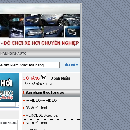
 THANHBINHAUTO
hật tặng sàn da
---
Miễn phí 100% công lắp đặt
GIỎ HÀNG
0 Sản phẩm
Tổng số tiền : 0 đ
Sản phẩm theo hãng xe
--- VIDEO --- VIDEO
BMW các loại
MERCEDES các loại
o xe FADIL
AUDI các loại