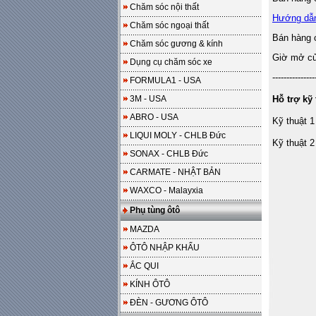
Chăm sóc nội thất
Hướng dẫ
Chăm sóc ngoại thất
Bán hàng 
Chăm sóc gương & kính
Giờ mở cửa
Dụng cụ chăm sóc xe
---------------
FORMULA1 - USA
3M - USA
Hỗ trợ kỹ 
ABRO - USA
Kỹ thuật 1
LIQUI MOLY - CHLB Đức
Kỹ thuật 2
SONAX - CHLB Đức
CARMATE - NHẬT BẢN
WAXCO - Malayxia
Phụ tùng ôtô
MAZDA
ÔTÔ NHẬP KHẨU
ẮC QUI
KÍNH ÔTÔ
ĐÈN - GƯƠNG ÔTÔ