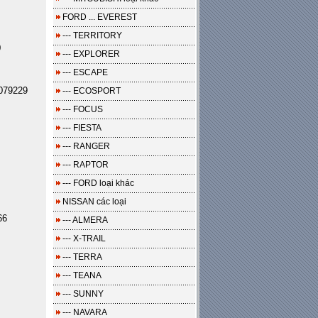
FORD ... EVEREST
--- TERRITORY
0
--- EXPLORER
--- ESCAPE
079229
--- ECOSPORT
--- FOCUS
--- FIESTA
--- RANGER
--- RAPTOR
--- FORD loại khác
NISSAN các loại
66
--- ALMERA
--- X-TRAIL
--- TERRA
--- TEANA
--- SUNNY
--- NAVARA