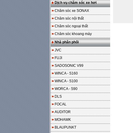
Dịch vụ chăm sóc xe hơi
Chăm sóc xe SONAX
Chăm sóc nội thất
Chăm sóc ngoại thất
Chăm sóc khoang máy
Nhà phân phối
JVC
FUJI
SADOSONIC V99
WINCA - S160
WINCA - S100
WORCA - S90
DLS
FOCAL
AUDITOR
MOHAWK
BLAUPUNKT