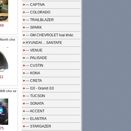
--- CAPTIVA
--- COLORADO
--- TRAILBLAZER
48
--- SPARK
--- GM CHEVROLET loại khác
Wurth cho
HYUNDAI ... SANTAFE
--- VENUE
--- PALISADE
--- CUSTIN
--- KONA
11
--- CRETA
--- I10 - Grand i10
VAR cho xe
--- TUCSON
--- SONATA
--- ACCENT
--- ELANTRA
--- STARGAZER
75