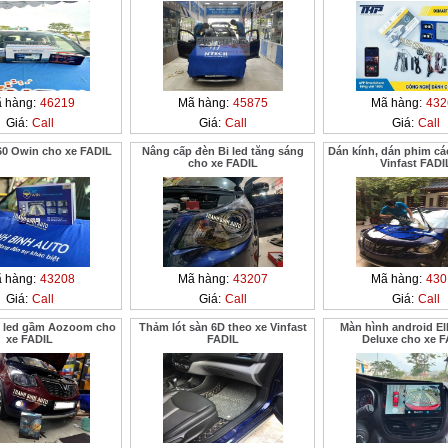
 hàng:
46219
Mã hàng:
45875
Mã hàng:
432
Giá:
Call
Giá:
Call
Giá:
Call
60 Owin cho xe FADIL
Nâng cấp đèn Bi led tăng sáng
Dán kính, dán phim cá
cho xe FADIL
Vinfast FADI
 hàng:
43208
Mã hàng:
43207
Mã hàng:
430
Giá:
Call
Giá:
Call
Giá:
Call
i led gầm Aozoom cho
Thảm lót sàn 6D theo xe Vinfast
Màn hình android El
xe FADIL
FADIL
Deluxe cho xe F