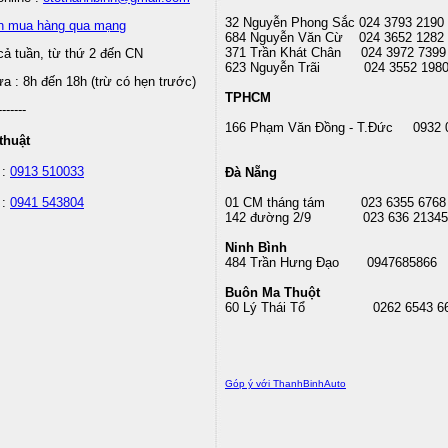
32 Nguyễn Phong Sắc 024 3793 2190
n mua hàng qua mạng
684 Nguyễn Văn Cừ 024 3652 1282
371 Trần Khát Chân 024 3972 7399
cả tuần, từ thứ 2 đến CN
623 Nguyễn Trãi 024 3552 198
 : 8h đến 18h (trừ có hẹn trước)
TPHCM
-------
166 Phạm Văn Đồng - T.Đức 0932 
thuật
 :
0913 510033
Đà Nẵng
 :
0941 543804
01 CM tháng tám
023 6355 6768
142 đường 2/9 023 636 21345
Ninh Bình
484 Trần Hưng Đạo 0947685866
Buôn Ma Thuột
60 Lý Thái Tổ
0262 6543 6
Góp ý với ThanhBinhAuto