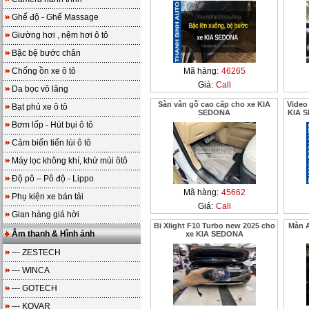
Ghế độ - Ghế Massage
Giường hơi , nệm hơi ô tô
Bậc bệ bước chân
Chống ồn xe ô tô
Mã hàng:
46265
Giá:
Call
Da bọc vô lăng
Sàn vân gỗ cao cấp cho xe KIA
Video
Bạt phủ xe ô tô
SEDONA
KIA S
Bơm lốp - Hút bụi ô tô
Cảm biến tiến lùi ô tô
Máy lọc không khí, khử mùi ôtô
Độ pô – Pô độ - Lippo
Mã hàng:
45662
Phụ kiện xe bán tải
Giá:
Call
Gian hàng giá hời
Bi Xlight F10 Turbo new 2025 cho
Màn A
Âm thanh & Hình ảnh
xe KIA SEDONA
--- ZESTECH
--- WINCA
--- GOTECH
--- KOVAR