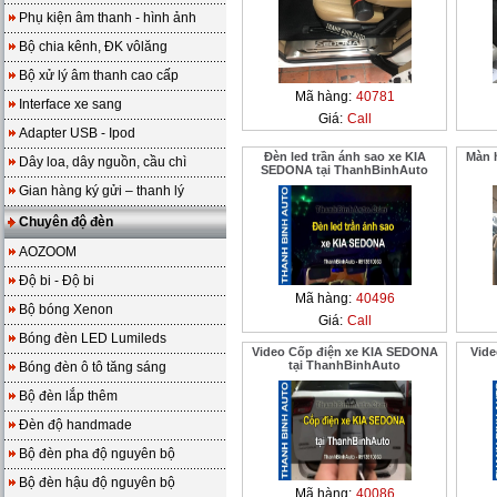
Phụ kiện âm thanh - hình ảnh
Bộ chia kênh, ĐK vôlăng
Bộ xử lý âm thanh cao cấp
Mã hàng:
40781
Interface xe sang
Giá:
Call
Adapter USB - Ipod
Đèn led trần ánh sao xe KIA
Màn h
Dây loa, dây nguồn, cầu chì
SEDONA tại ThanhBinhAuto
Gian hàng ký gửi – thanh lý
Chuyên độ đèn
AOZOOM
Độ bi - Độ bi
Mã hàng:
40496
Bộ bóng Xenon
Giá:
Call
Bóng đèn LED Lumileds
Video Cốp điện xe KIA SEDONA
Vid
tại ThanhBinhAuto
Bóng đèn ô tô tăng sáng
Bộ đèn lắp thêm
Đèn độ handmade
Bộ đèn pha độ nguyên bộ
Bộ đèn hậu độ nguyên bộ
Mã hàng:
40086