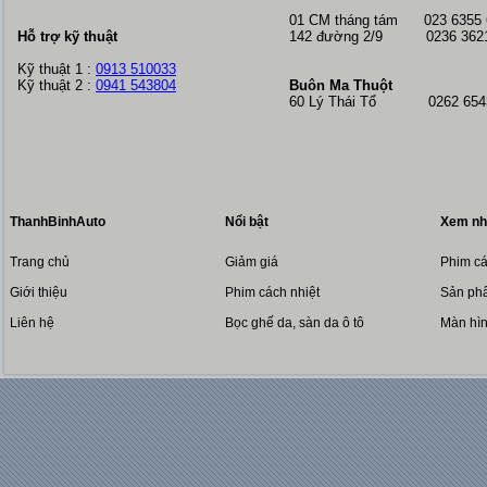
01 CM tháng tám
023 6355
Hỗ trợ kỹ thuật
142 đường 2/9 0236 362
Kỹ thuật 1 :
0913 510033
Kỹ thuật 2 :
0941 543804
Buôn Ma Thuột
60 Lý Thái Tổ 0262 6543
ThanhBinhAuto
Nổi bật
Xem nh
Trang chủ
Giảm giá
Phim cá
Giới thiệu
Phim cách nhiệt
Sản phẩ
Liên hệ
Bọc ghế da, sàn da ô tô
Màn hì