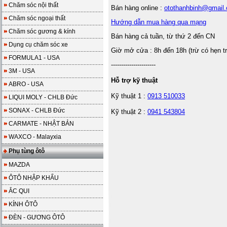
Chăm sóc nội thất
Bán hàng online :
otothanhbinh@gmail
Chăm sóc ngoại thất
Hướng dẫn mua hàng qua mạng
Chăm sóc gương & kính
Bán hàng cả tuần, từ thứ 2 đến CN
Dụng cụ chăm sóc xe
Giờ mở cửa : 8h đến 18h (trừ có hẹn t
FORMULA1 - USA
----------------------
3M - USA
Hỗ trợ kỹ thuật
ABRO - USA
Kỹ thuật 1 :
0913 510033
LIQUI MOLY - CHLB Đức
SONAX - CHLB Đức
Kỹ thuật 2 :
0941 543804
CARMATE - NHẬT BẢN
WAXCO - Malayxia
Phụ tùng ôtô
MAZDA
ÔTÔ NHẬP KHẨU
ẮC QUI
KÍNH ÔTÔ
ĐÈN - GƯƠNG ÔTÔ