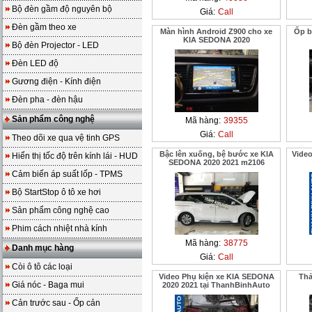
Bộ đèn gầm độ nguyên bộ
Giá:
Call
Đèn gầm theo xe
Màn hình Android Z900 cho xe
Ốp b
KIA SEDONA 2020
Bộ đèn Projector - LED
Đèn LED độ
Gương điện - Kính điện
Đèn pha - đèn hậu
Sản phẩm công nghệ
Mã hàng:
39355
Giá:
Call
Theo dõi xe qua vệ tinh GPS
Bậc lên xuống, bệ bước xe KIA
Video
Hiển thị tốc độ trên kính lái - HUD
SEDONA 2020 2021 m2106
Cảm biến áp suất lốp - TPMS
Bộ StartStop ô tô xe hơi
Sản phẩm công nghệ cao
Phim cách nhiệt nhà kính
Mã hàng:
38775
Danh mục hàng
Giá:
Call
Còi ô tô các loại
Video Phụ kiện xe KIA SEDONA
Thả
Giá nóc - Baga mui
2020 2021 tại ThanhBinhAuto
Cản trước sau - Ốp cản