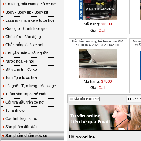
Ca lăng, mặt calang độ xe hơi
Body - Body lip - Body kit
Lazang - mâm xe ô tô xe hơi
Mã hàng:
38308
Đuôi gió - Cánh lướt gió
Giá:
Call
Chốt cửa - Báo động
Bậc lên xuống, bệ bước xe KIA
Vide
Chắn nắng ô tô xe hơi
SEDONA 2020 2021 m2101
thấ
Chuyển điện - Đổi nguồn
Nước hoa xe hơi
SP trang trí - độ xe
Tem độ ô tô xe hơi
Mã hàng:
37900
Lót ghế - Tựa lưng - Massage
Giá:
Call
Thảm sàn, tappi để chân
118 tin 
Gối tựa đầu trên xe hơi
Tủ lạnh ôtô
Các linh kiện khác
Sản phẩm độc đáo
Sản phẩm chăm sóc xe
Hỗ trợ online