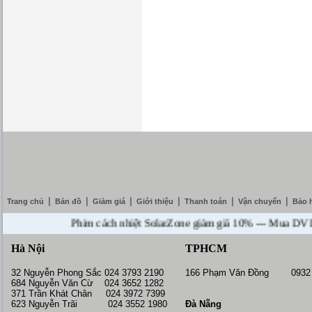
|
|
|
|
|
|
Trang chủ
Bản đồ
Giảm giá
Giới thiệu
Thanh toán
Vận chuyển
Bảo 
Phim cách nhiệt SolarZone giảm giá 10% --- Mua DVD tặng c
Hà Nội
TPHCM
32 Nguyễn Phong Sắc 024 3793 2190
166 Phạm Văn Đồng 0932 
684 Nguyễn Văn Cừ 024 3652 1282
371 Trần Khát Chân 024 3972 7399
623 Nguyễn Trãi 024 3552 1980
Đà Nẵng