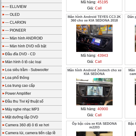
Mã hàng:
45195
--- ELLIVIEW
Giá:
Call
--- OLED
Màn hình Android TEYES CC3 2K
Dán 
360 cho xe KIA SEDONA 2018
--- CLARION
--- PIONEER
--- Màn hình ANDROID
--- Màn hình DVD nổi bật
Đầu đĩa DVD - CD
Mã hàng:
43943
Giá:
Call
Màn hình ô tô các loại
Loa siêu trầm - Subwoofer
Màn hình Android Zestech cho xe
Màn 
KIA SEDONA
cam
Loa phổ thông
Loa trung cao cấp
Power Amplifier
Đầu thu Tivi kỹ thuật số
Mã hàng:
40900
Máy nghe nhạc MP3
Giá:
Call
Mặt dưỡng lắp DVD
Ốp bậc cửa xe KIA SEDONA
Bậc 
Camera 360 độ ô tô xe hơi
m2203
Camera lùi, camera tiến cập lề