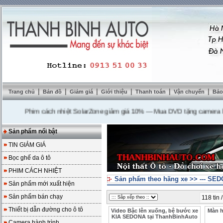
|
|
|
|
|
|
Trang chủ
Bản đồ
Giảm giá
Giới thiệu
Thanh toán
Vận chuyển
Bảo
Phim cách nhiệt SolarZone giảm giá 10%
---
Mua DVD tặng camera lùi ca
Sản phẩm nổi bật
TIN GIẢM GIÁ
Bọc ghế da ô tô
PHIM CÁCH NHIỆT
Sản phẩm theo hãng xe
>>
--- SE
Sản phẩm mới xuất hiện
Sản phẩm bán chạy
118 tin 
Thiết bị dẫn đường cho ô tô
Video Bậc lên xuống, bệ bước xe
Màn h
KIA SEDONA tại ThanhBinhAuto
Camera hành trình