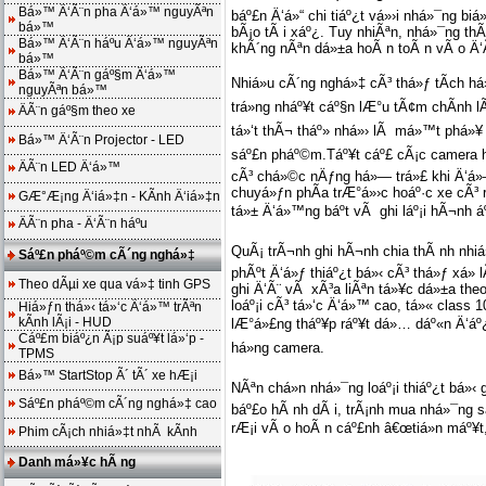
Bá»™ Ä‘Ã¨n pha Ä‘á»™ nguyÃªn
báº£n Ä‘á»“ chi tiáº¿t vá»›i nhá»¯ng bi
bá»™
bÃ¡o tÃ i xáº¿. Tuy nhiÃªn, nhá»¯ng th
Bá»™ Ä‘Ã¨n háº­u Ä‘á»™ nguyÃªn
khÃ´ng nÃªn dá»±a hoÃ n toÃ n vÃ o Ä‘
bá»™
Bá»™ Ä‘Ã¨n gáº§m Ä‘á»™
Nhiá»u cÃ´ng nghá»‡ cÃ³ thá»ƒ tÃ­ch h
nguyÃªn bá»™
trá»ng nháº¥t cáº§n lÆ°u tÃ¢m chÃ­nh 
ÄÃ¨n gáº§m theo xe
tá»‘t thÃ¬ tháº» nhá»› lÃ má»™t phá»¥ 
Bá»™ Ä‘Ã¨n Projector - LED
sáº£n pháº©m.Táº¥t cáº£ cÃ¡c camera hÃ 
ÄÃ¨n LED Ä‘á»™
cÃ³ chá»©c nÄƒng há»— trá»£ khi Ä‘á»— 
chuyá»ƒn phÃ­a trÆ°á»›c hoáº·c xe cÃ³
GÆ°Æ¡ng Ä‘iá»‡n - KÃ­nh Ä‘iá»‡n
tá»± Ä‘á»™ng báº­t vÃ ghi láº¡i hÃ¬nh áº
ÄÃ¨n pha - Ä‘Ã¨n háº­u
QuÃ¡ trÃ¬nh ghi hÃ¬nh chia thÃ nh nhiá
Sáº£n pháº©m cÃ´ng nghá»‡
phÃºt Ä‘á»ƒ thiáº¿t bá»‹ cÃ³ thá»ƒ xá»
Theo dÃµi xe qua vá»‡ tinh GPS
ghi Ä‘Ã¨ vÃ xÃ³a liÃªn tá»¥c dá»±a the
loáº¡i cÃ³ tá»‘c Ä‘á»™ cao, tá»« class 1
Hiá»ƒn thá»‹ tá»‘c Ä‘á»™ trÃªn
kÃ­nh lÃ¡i - HUD
lÆ°á»£ng tháº¥p ráº¥t dá»… dáº«n Ä‘áº¿
Cáº£m biáº¿n Ã¡p suáº¥t lá»‘p -
há»ng camera.
TPMS
Bá»™ StartStop Ã´ tÃ´ xe hÆ¡i
NÃªn chá»n nhá»¯ng loáº¡i thiáº¿t bá»‹
Sáº£n pháº©m cÃ´ng nghá»‡ cao
báº£o hÃ nh dÃ i, trÃ¡nh mua nhá»¯ng
rÆ¡i vÃ o hoÃ n cáº£nh â€œtiá»n máº¥t, 
Phim cÃ¡ch nhiá»‡t nhÃ kÃ­nh
Danh má»¥c hÃ ng