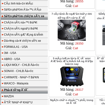
Mã hàng:
28555
CÃ¡c linh kiá»‡n khÃ¡c
Giá:
Call
Sáº£n pháº©m Ä‘á»™c Ä‘Ã¡o
7 cÃ¡i lá»£i Ã­t ngÆ°á»i biáº¿t khi
SÃ¢Ì
Sáº£n pháº©m chÄƒm sÃ³c xe
dÃ¹ng lÃ³t cá»‘p Ã´ tÃ´
cho Ã´
ChÄƒm sÃ³c ná»™i tháº¥t
ChÄƒm sÃ³c ngoáº¡i tháº¥t
ChÄƒm sÃ³c gÆ°Æ¡ng & kÃ­nh
Dá»¥ng cá»¥ chÄƒm sÃ³c xe
Mã hàng:
28350
FORMULA1 - USA
Giá:
Call
3M - USA
5 mÃ¡y bÆ¡m lá»‘p Ã´ tÃ´ mini
Ã” tÃ
ABRO - USA
Ä‘Æ°á»£c Æ°a thÃ­ch hÃ ng Ä‘áº§u
kiá»
hiá»‡n nay
LIQUI MOLY - CHLB Äá»©c
SONAX - CHLB Äá»©c
CARMATE - NHáº¬T Báº¢N
WAXCO - Malayxia
Mã hàng:
28317
Phá»¥ tÃ¹ng Ã´tÃ´
Giá:
Call
MAZDA
NgÄƒn cháº·n chuá»™t phÃ¡ trong
TÃ i
Ã”TÃ” NHáº¬P KHáº¨U
xe Ã´ tÃ´
ch