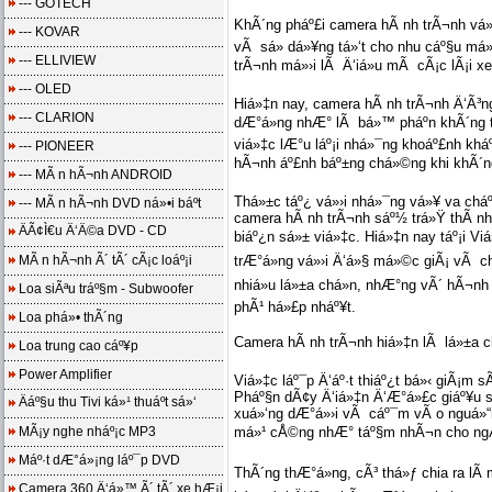
--- GOTECH
KhÃ´ng pháº£i camera hÃ nh trÃ¬nh vá»›
--- KOVAR
vÃ sá»­ dá»¥ng tá»‘t cho nhu cáº§u má»
--- ELLIVIEW
trÃ¬nh má»›i lÃ Ä‘iá»u mÃ cÃ¡c lÃ¡i x
--- OLED
Hiá»‡n nay, camera hÃ nh trÃ¬nh Ä‘Ã³ng 
--- CLARION
dÆ°á»ng nhÆ° lÃ bá»™ pháº­n khÃ´ng th
viá»‡c lÆ°u láº¡i nhá»¯ng khoáº£nh khá
--- PIONEER
hÃ¬nh áº£nh báº±ng chá»©ng khi khÃ´ng
--- MÃ n hÃ¬nh ANDROID
Thá»±c táº¿ vá»›i nhá»¯ng vá»¥ va chá
--- MÃ n hÃ¬nh DVD ná»•i báº­t
camera hÃ nh trÃ¬nh sáº½ trá»Ÿ thÃ n
ÄÃ¢Ì€u Ä‘Ä©a DVD - CD
biáº¿n sá»± viá»‡c. Hiá»‡n nay táº¡i Viá
MÃ n hÃ¬nh Ã´ tÃ´ cÃ¡c loáº¡i
trÆ°á»ng vá»›i Ä‘á»§ má»©c giÃ¡ vÃ c
nhiá»u lá»±a chá»n, nhÆ°ng vÃ´ hÃ¬nh c
Loa siÃªu tráº§m - Subwoofer
phÃ¹ há»£p nháº¥t.
Loa phá»• thÃ´ng
Camera hÃ nh trÃ¬nh hiá»‡n lÃ lá»±a chá
Loa trung cao cáº¥p
Power Amplifier
Viá»‡c láº¯p Ä‘áº·t thiáº¿t bá»‹ giÃ¡m s
Pháº§n dÃ¢y Ä‘iá»‡n Ä‘Æ°á»£c giáº¥u sa
Äáº§u thu Tivi ká»¹ thuáº­t sá»‘
xuá»‘ng dÆ°á»›i vÃ cáº¯m vÃ o nguá»“n
MÃ¡y nghe nháº¡c MP3
má»¹ cÅ©ng nhÆ° táº§m nhÃ¬n cho ngÆ°
Máº·t dÆ°á»¡ng láº¯p DVD
ThÃ´ng thÆ°á»ng, cÃ³ thá»ƒ chia ra lÃ 
Camera 360 Ä‘á»™ Ã´ tÃ´ xe hÆ¡i