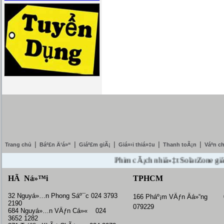
|
|
|
|
|
Trang chủ
Báº£n Ä‘á»“
Giáº£m giÃ¡
Giá»›i thiá»‡u
Thanh toÃ¡n
Váº­n c
Phim cÃ¡ch nhiá»‡t SolarZone giáº£m 
HÃ Ná»™i
TPHCM
32 Nguyá»…n Phong Sáº¯c 024 3793
166 Pháº¡m VÄƒn Äá»“ng 
2190
079229
684 Nguyá»…n VÄƒn Cá»« 024
3652 1282