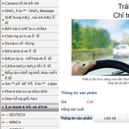
Camera hÃ nh trÃ¬nh
Gháº¿ Ä‘á»™ - Gháº¿ Massage
GiÆ°á»ng hÆ¡i , ná»‡m hÆ¡i Ã´
tÃ´
Báº­c bá»‡ bÆ°á»›c chÃ¢n
Chá»‘ng á»“n xe Ã´ tÃ´
Da bá»c vÃ´ lÄƒng
Báº¡t phá»§ xe Ã´ tÃ´
BÆ¡m lá»‘p - HÃºt bá»¥i Ã´ tÃ´
Cáº£m biáº¿n tiáº¿n lÃ¹i Ã´ tÃ´
MÃ¡y lá»c khÃ´ng khÃ­, khá»­ mÃ¹i
Ã´tÃ´
Äá»™ pÃ´ â€“ PÃ´ Ä‘á»™ - Lippo
Phá»¥ kiá»‡n xe bÃ¡n táº£i
Thông tin sản phẩm
Gian hÃ ng giÃ¡ há»i
Giá
Call
Ã‚m thanh & HÃ¬nh áº£nh
Hãng sản xuất
--- ZESTECH
Thông tin sản phẩm
Liên hệ
--- WINCA