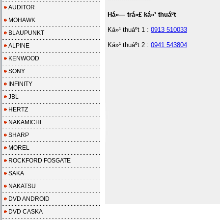
AUDITOR
Há»— trá»£ ká»¹ thuáº­t
MOHAWK
Ká»¹ thuáº­t 1 :
0913 510033
BLAUPUNKT
Ká»¹ thuáº­t 2 :
0941 543804
ALPINE
KENWOOD
SONY
INFINITY
JBL
HERTZ
NAKAMICHI
SHARP
MOREL
ROCKFORD FOSGATE
SAKA
NAKATSU
DVD ANDROID
DVD CASKA