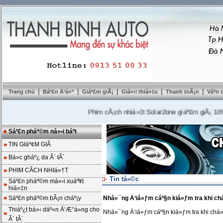
|
|
|
|
|
Trang chủ
Báº£n Ä‘á»“
Giáº£m giÃ¡
Giá»›i thiá»‡u
Thanh toÃ¡n
Váº­n
Phim cÃ¡ch nhiá»‡t SolarZone giáº£m giÃ¡ 10%
---
Sáº£n pháº©m ná»•i báº­t
TIN GIáº¢M GIÃ
Bá»c gháº¿ da Ã´ tÃ´
PHIM CÃCH NHIá»†T
Tin tá»©c
Sáº£n pháº©m má»›i xuáº¥t
hiá»‡n
Sáº£n pháº©m bÃ¡n cháº¡y
Nhá»¯ng Ä‘iá»ƒm cáº§n kiá»ƒm tra khi ch
Thiáº¿t bá»‹ dáº«n Ä‘Æ°á»ng cho
Nhá»¯ng Ä‘iá»ƒm cáº§n kiá»ƒm tra khi chá»
Ã´ tÃ´