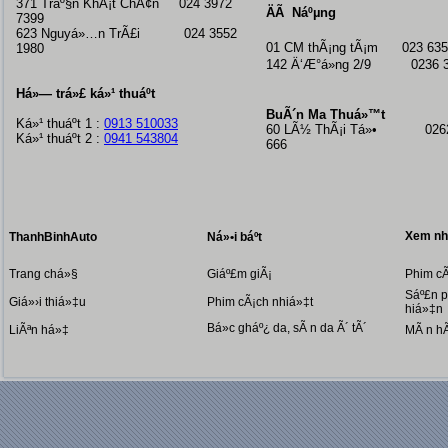
371 Tráº§n KhÃ¡t ChÃ¢n 024 3972
ÄÃ Náºµng
7399
623 Nguyá»…n TrÃ£i 024 3552
01 CM thÃ¡ng tÃ¡m
023 635
1980
142 Ä‘Æ°á»ng 2/9 0236 3
Há»— trá»£ ká»¹ thuáº­t
BuÃ´n Ma Thuá»™t
Ká»¹ thuáº­t 1 :
0913 510033
60 LÃ½ ThÃ¡i Tá»• 0262
Ká»¹ thuáº­t 2 :
0941 543804
666
Xem nhi
ThanhBinhAuto
Ná»•i báº­t
Trang chá»§
Giáº£m giÃ¡
Phim cÃ
Sáº£n p
Giá»›i thiá»‡u
Phim cÃ¡ch nhiá»‡t
hiá»‡n
Bá»c gháº¿ da, sÃ n da Ã´ tÃ´
LiÃªn há»‡
MÃ n h