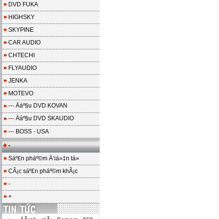
DVD FUKA
HIGHSKY
SKYPINE
CAR AUDIO
CHTECHI
FLYAUDIO
JENKA
MOTEVO
--- Äáº§u DVD KOVAN
--- Äáº§u DVD SKAUDIO
--- BOSS - USA
-
Sáº£n pháº©m Ä‘iá»‡n tá»­
CÃ¡c sáº£n pháº©m khÃ¡c
-
+