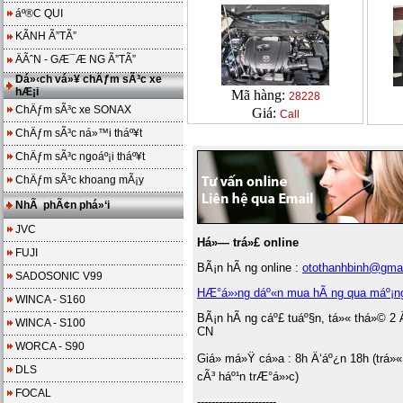
áº®C QUI
KÃNH Ã”TÃ”
ÄÃˆN - GÆ¯Æ NG Ã”TÃ”
Dá»‹ch vá»¥ chÄƒm sÃ³c xe
hÆ¡i
Mã hàng:
28228
ChÄƒm sÃ³c xe SONAX
Giá:
Call
ChÄƒm sÃ³c ná»™i tháº¥t
ChÄƒm sÃ³c ngoáº¡i tháº¥t
ChÄƒm sÃ³c khoang mÃ¡y
NhÃ phÃ¢n phá»‘i
JVC
Há»— trá»£ online
FUJI
BÃ¡n hÃ ng online :
otothanhbinh@gma
SADOSONIC V99
HÆ°á»›ng dáº«n mua hÃ ng qua máº¡n
WINCA - S160
BÃ¡n hÃ ng cáº£ tuáº§n, tá»« thá»© 2 
WINCA - S100
CN
WORCA - S90
Giá» má»Ÿ cá»­a : 8h Ä‘áº¿n 18h (trá»«
DLS
cÃ³ háº¹n trÆ°á»›c)
FOCAL
----------------------