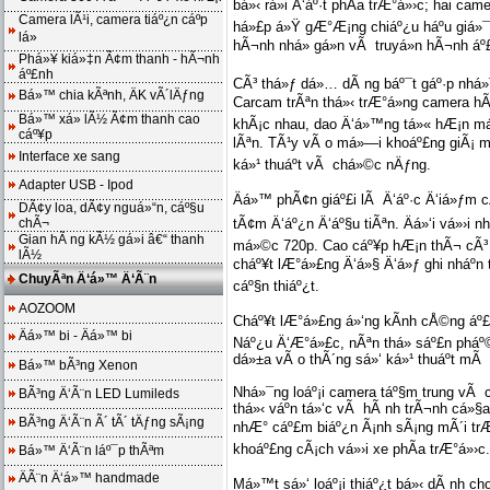
bá»‹ rá»i Ä‘áº·t phÃ­a trÆ°á»›c; hai cam
Camera lÃ¹i, camera tiáº¿n cáº­p
há»£p á»Ÿ gÆ°Æ¡ng chiáº¿u háº­u giá»¯a
lá»
hÃ¬nh nhá» gá»n vÃ truyá»n hÃ¬nh áº£n
Phá»¥ kiá»‡n Ã¢m thanh - hÃ¬nh
áº£nh
CÃ³ thá»ƒ dá»… dÃ ng báº¯t gáº·p nhá»
Bá»™ chia kÃªnh, ÄK vÃ´lÄƒng
Carcam trÃªn thá»‹ trÆ°á»ng camera hÃ
Bá»™ xá»­ lÃ½ Ã¢m thanh cao
khÃ¡c nhau, dao Ä‘á»™ng tá»« hÆ¡n má»™
cáº¥p
lÃªn. TÃ¹y vÃ o má»—i khoáº£ng giÃ¡ mÃ
Interface xe sang
ká»¹ thuáº­t vÃ chá»©c nÄƒng.
Adapter USB - Ipod
Äá»™ phÃ¢n giáº£i lÃ Ä‘áº·c Ä‘iá»ƒm 
DÃ¢y loa, dÃ¢y nguá»“n, cáº§u
chÃ¬
tÃ¢m Ä‘áº¿n Ä‘áº§u tiÃªn. Äá»‘i vá»›i 
Gian hÃ ng kÃ½ gá»­i â€“ thanh
má»©c 720p. Cao cáº¥p hÆ¡n thÃ¬ cÃ³ 1
lÃ½
cháº¥t lÆ°á»£ng Ä‘á»§ Ä‘á»ƒ ghi nháº­n 
ChuyÃªn Ä‘á»™ Ä‘Ã¨n
cáº§n thiáº¿t.
AOZOOM
Cháº¥t lÆ°á»£ng á»‘ng kÃ­nh cÅ©ng áº£
Äá»™ bi - Äá»™ bi
Náº¿u Ä‘Æ°á»£c, nÃªn thá»­ sáº£n phá
dá»±a vÃ o thÃ´ng sá»‘ ká»¹ thuáº­t mÃ
Bá»™ bÃ³ng Xenon
Nhá»¯ng loáº¡i camera táº§m trung vÃ 
BÃ³ng Ä‘Ã¨n LED Lumileds
thá»‹ váº­n tá»‘c vÃ hÃ nh trÃ¬nh cá»§a
BÃ³ng Ä‘Ã¨n Ã´ tÃ´ tÄƒng sÃ¡ng
nhÆ° cáº£m biáº¿n Ã¡nh sÃ¡ng mÃ´i trÆ
khoáº£ng cÃ¡ch vá»›i xe phÃ­a trÆ°á»›c.
Bá»™ Ä‘Ã¨n láº¯p thÃªm
ÄÃ¨n Ä‘á»™ handmade
Má»™t sá»‘ loáº¡i thiáº¿t bá»‹ dÃ nh ch