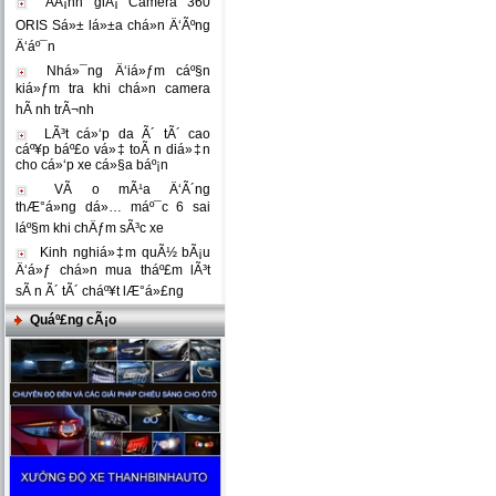
ÄÃ¡nh giÃ¡ Camera 360
ORIS Sá»± lá»±a chá»n Ä‘Ãºng
Ä‘áº¯n
Nhá»¯ng Ä‘iá»ƒm cáº§n
kiá»ƒm tra khi chá»n camera
hÃ nh trÃ¬nh
LÃ³t cá»‘p da Ã´ tÃ´ cao
cáº¥p báº£o vá»‡ toÃ n diá»‡n
cho cá»‘p xe cá»§a báº¡n
VÃ o mÃ¹a Ä‘Ã´ng
thÆ°á»ng dá»… máº¯c 6 sai
láº§m khi chÄƒm sÃ³c xe
Kinh nghiá»‡m quÃ½ bÃ¡u
Ä‘á»ƒ chá»n mua tháº£m lÃ³t
sÃ n Ã´ tÃ´ cháº¥t lÆ°á»£ng
Quáº£ng cÃ¡o