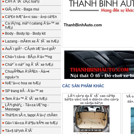
CÃ²i Ã´ tÃ´ cÃ¡c loáº¡i
GiÃ¡ nÃ³c - Baga mui
Cáº£n trÆ°á»›c sau - á»p cáº£n
Ca lÄƒng, máº·t calang Ä‘á»™ xe
ThanhBinhAuto.com
hÆ¡i
Body - Body lip - Body kit
Lazang - mÃ¢m xe Ã´ tÃ´ xe hÆ¡i
ÄuÃ´i giÃ³ - CÃ¡nh lÆ°á»›t giÃ³
Chá»‘t cá»­a - BÃ¡o Ä‘á»™ng
Cháº¯n náº¯ng Ã´ tÃ´ xe hÆ¡i
ChuyÃªÌ‰n Ä‘iÃªÌ£n - Äá»•i
nguá»“n
NÆ°á»›c hoa xe hÆ¡i
CÁC SẢN PHẨM KHÁC
SP trang trÃ­ - Ä‘á»™ xe
LÃ³t cá»‘p da Ã´ tÃ´ cao cáº¥p
VÃ o
Tem Ä‘á»™ Ã´ tÃ´ xe hÆ¡i
báº£o vá»‡ toÃ n diá»‡n cho cá»‘p
dá»…
xe cá»§a báº¡n
LÃ³t gháº¿ - Tá»±a lÆ°ng -
Massage
Tháº£m sÃ n, tappi Ä‘á»ƒ chÃ¢n
Gá»‘i tá»±a Ä‘áº§u trÃªn xe hÆ¡i
Tá»§ láº¡nh Ã´tÃ´