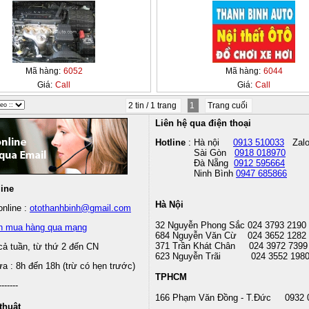
Mã hàng:
6052
Mã hàng:
6044
Giá:
Call
Giá:
Call
2 tin / 1 trang
1
Trang cuối
Liên hệ qua điện thoại
Hotline
: Hà nội
0913 510033
Zal
Sài Gòn
0918 018970
Đà Nẵng
0912 595664
Ninh Bình
0947 685866
line
Hà Nội
nline :
otothanhbinh@gmail.com
32 Nguyễn Phong Sắc 024 3793 2190
n mua hàng qua mạng
684 Nguyễn Văn Cừ 024 3652 1282
371 Trần Khát Chân 024 3972 7399
cả tuần, từ thứ 2 đến CN
623 Nguyễn Trãi 024 3552 198
 : 8h đến 18h (trừ có hẹn trước)
TPHCM
-------
166 Phạm Văn Đồng - T.Đức 0932 
thuật