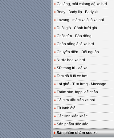
Ca lăng, mặt calang độ xe hơi
Body - Body lip - Body kit
Lazang - mâm xe ô tô xe hơi
Đuôi gió - Cánh lướt gió
Chốt cửa - Báo động
Chắn nắng ô tô xe hơi
Chuyển điện - Đổi nguồn
Nước hoa xe hơi
SP trang trí - độ xe
Tem độ ô tô xe hơi
Lót ghế - Tựa lưng - Massage
Thảm sàn, tappi để chân
Gối tựa đầu trên xe hơi
Tủ lạnh ôtô
Các linh kiện khác
Sản phẩm độc đáo
Sản phẩm chăm sóc xe