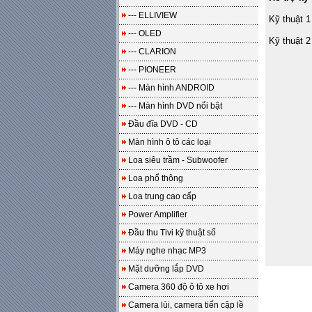
--- ELLIVIEW
Kỹ thuật 1
--- OLED
Kỹ thuật 2
--- CLARION
--- PIONEER
--- Màn hình ANDROID
--- Màn hình DVD nổi bật
Đầu đĩa DVD - CD
Màn hình ô tô các loại
Loa siêu trầm - Subwoofer
Loa phổ thông
Loa trung cao cấp
Power Amplifier
Đầu thu Tivi kỹ thuật số
Máy nghe nhạc MP3
Mặt dưỡng lắp DVD
Camera 360 độ ô tô xe hơi
Camera lùi, camera tiến cập lề