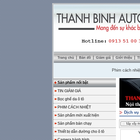
|
|
|
|
Trang chủ
Bản đồ
Giảm giá
Giới thiệu
T
Phim cách nhiệt Sol
Sản phẩm nổi bật
TIN GIẢM GIÁ
Bọc ghế da ô tô
PHIM CÁCH NHIỆT
Dịch vụ
Sản phẩm mới xuất hiện
Sản phẩm bán chạy
Thiết bị dẫn đường cho ô tô
Camera hành trình