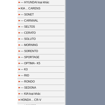
--- HYUNDAI loại khác
KIA ... CARENS
--- SONET
--- CARNIVAL
--- SELTOS
--- CERATO
--- SOLUTO
--- MORNING
--- SORENTO
--- SPORTAGE
--- OPTIMA - K5
--- K3
--- RIO
--- RONDO
--- SEDONA
--- KIA loại khác
HONDA ... CR-V