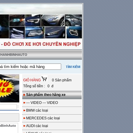
 THANHBINHAUTO
thật tặng sàn da
---
Miễn phí 100% công lắp đặt
GIỎ HÀNG
0 Sản phẩm
Tổng số tiền : 0 đ
Sản phẩm theo hãng xe
--- VIDEO --- VIDEO
BMW các loại
MERCEDES các loại
nhBinhAuto
AUDI các loại