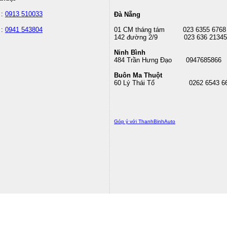
 :
0913 510033
Đà Nẵng
 :
0941 543804
01 CM tháng tám
023 6355 6768
142 đường 2/9 023 636 21345
Ninh Bình
484 Trần Hưng Đạo 0947685866
Buôn Ma Thuột
60 Lý Thái Tổ
0262 6543 6
Góp ý với ThanhBinhAuto