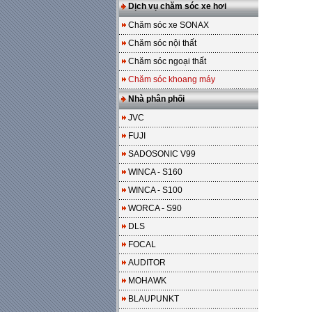
Dịch vụ chăm sóc xe hơi
Chăm sóc xe SONAX
Chăm sóc nội thất
Chăm sóc ngoại thất
Chăm sóc khoang máy
Nhà phân phối
JVC
FUJI
SADOSONIC V99
WINCA - S160
WINCA - S100
WORCA - S90
DLS
FOCAL
AUDITOR
MOHAWK
BLAUPUNKT