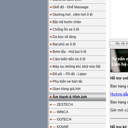
Ghế độ - Ghế Massage
Giường hơi , nệm hơi ô tô
Bậc bệ bước chân
Chống ồn xe ô tô
Da bọc vô lăng
Bạt phủ xe ô tô
Bơm lốp - Hút bụi ô tô
Cảm biến tiến lùi ô tô
Máy lọc không khí, khử mùi ôtô
Độ pô – Pô độ - Lippo
Hỗ trợ on
Phụ kiện xe bán tải
Bán hàng o
Gian hàng giá hời
Hướng dẫ
Âm thanh & Hình ảnh
Bán hàng 
--- ZESTECH
Giờ mở cửa
--- WINCA
---------------
--- GOTECH
--- KOVAR
Hỗ trợ kỹ 