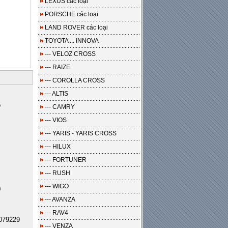
LEXUS các loại
PORSCHE các loại
LAND ROVER các loại
TOYOTA ... INNOVA
--- VELOZ CROSS
--- RAIZE
--- COROLLA CROSS
--- ALTIS
o
--- CAMRY
--- VIOS
--- YARIS - YARIS CROSS
--- HILUX
--- FORTUNER
--- RUSH
--- WIGO
0
--- AVANZA
--- RAV4
079229
--- VENZA