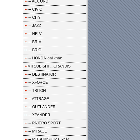
--- ACCORD
--- CIVIC
--- CITY
--- JAZZ
--- HR-V
--- BR-V
--- BRIO
--- HONDA loại khác
MITSUBISHI ... GRANDIS
--- DESTINATOR
--- XFORCE
--- TRITON
--- ATTRAGE
--- OUTLANDER
--- XPANDER
--- PAJERO SPORT
--- MIRAGE
--- MITSUBISHI loại khác