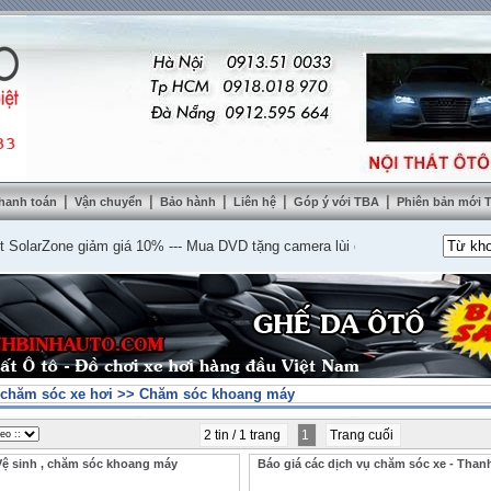
|
|
|
|
|
hanh toán
Vận chuyển
Bảo hành
Liên hệ
Góp ý với TBA
Phiên bản mới
arZone giảm giá 10%
---
Mua DVD tặng camera lùi cao cấp
---
Lắp nệm ghế da 
 chăm sóc xe hơi
>>
Chăm sóc khoang máy
2 tin / 1 trang
1
Trang cuối
Vệ sinh , chăm sóc khoang máy
Báo giá các dịch vụ chăm sóc xe - Tha