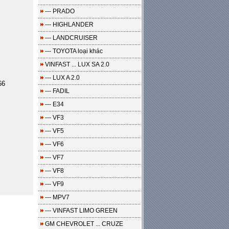
--- PRADO
--- HIGHLANDER
--- LANDCRUISER
--- TOYOTA loại khác
VINFAST ... LUX SA 2.0
--- LUX A 2.0
66
--- FADIL
--- E34
--- VF3
--- VF5
--- VF6
--- VF7
--- VF8
--- VF9
--- MPV7
--- VINFAST LIMO GREEN
GM CHEVROLET ... CRUZE