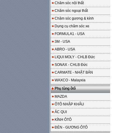
Chăm sóc nội thất
Chăm sóc ngoại thất
Chăm sóc gương & kính
Dụng cụ chăm sóc xe
FORMULA1 - USA
3M - USA
ABRO - USA
LIQUI MOLY - CHLB Đức
SONAX - CHLB Đức
CARMATE - NHẬT BẢN
WAXCO - Malayxia
Phụ tùng ôtô
MAZDA
ÔTÔ NHẬP KHẨU
ẮC QUI
KÍNH ÔTÔ
ĐÈN - GƯƠNG ÔTÔ