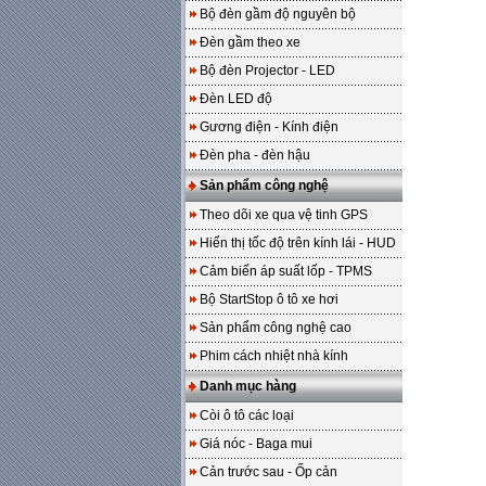
Bộ đèn gầm độ nguyên bộ
Đèn gầm theo xe
Bộ đèn Projector - LED
Đèn LED độ
Gương điện - Kính điện
Đèn pha - đèn hậu
Sản phẩm công nghệ
Theo dõi xe qua vệ tinh GPS
Hiển thị tốc độ trên kính lái - HUD
Cảm biến áp suất lốp - TPMS
Bộ StartStop ô tô xe hơi
Sản phẩm công nghệ cao
Phim cách nhiệt nhà kính
Danh mục hàng
Còi ô tô các loại
Giá nóc - Baga mui
Cản trước sau - Ốp cản