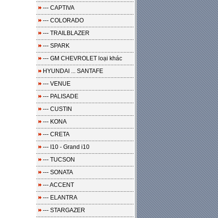
--- CAPTIVA
--- COLORADO
--- TRAILBLAZER
--- SPARK
--- GM CHEVROLET loại khác
HYUNDAI ... SANTAFE
--- VENUE
--- PALISADE
--- CUSTIN
--- KONA
--- CRETA
--- I10 - Grand i10
--- TUCSON
--- SONATA
--- ACCENT
--- ELANTRA
--- STARGAZER