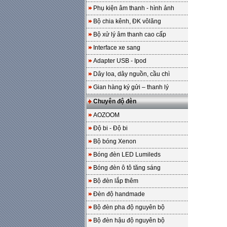
Phụ kiện âm thanh - hình ảnh
Bộ chia kênh, ĐK vôlăng
Bộ xử lý âm thanh cao cấp
Interface xe sang
Adapter USB - Ipod
Dây loa, dây nguồn, cầu chì
Gian hàng ký gửi – thanh lý
Chuyên độ đèn
AOZOOM
Độ bi - Độ bi
Bộ bóng Xenon
Bóng đèn LED Lumileds
Bóng đèn ô tô tăng sáng
Bộ đèn lắp thêm
Đèn độ handmade
Bộ đèn pha độ nguyên bộ
Bộ đèn hậu độ nguyên bộ