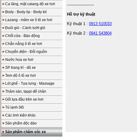
Ca lăng, mặt calang độ xe hơi
----------------------
Body - Body lip - Body kit
Hỗ trợ kỹ thuật
Lazang - mâm xe ô tô xe hơi
Kỹ thuật 1 :
0913 510033
Đuôi gió - Cánh lướt gió
Kỹ thuật 2 :
0941 543804
Chốt cửa - Báo động
Chắn nắng ô tô xe hơi
Chuyển điện - Đổi nguồn
Nước hoa xe hơi
SP trang trí - độ xe
Tem độ ô tô xe hơi
Lót ghế - Tựa lưng - Massage
Thảm sàn, tappi để chân
Gối tựa đầu trên xe hơi
Tủ lạnh ôtô
Các linh kiện khác
Sản phẩm độc đáo
Sản phẩm chăm sóc xe