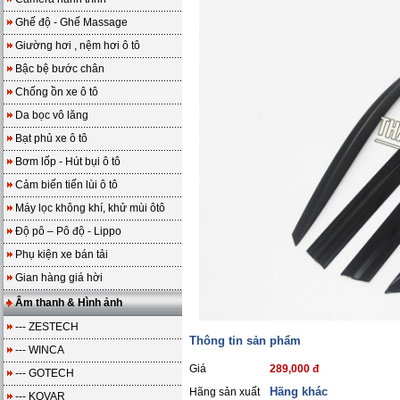
Ghế độ - Ghế Massage
Giường hơi , nệm hơi ô tô
Bậc bệ bước chân
Chống ồn xe ô tô
Da bọc vô lăng
Bạt phủ xe ô tô
Bơm lốp - Hút bụi ô tô
Cảm biến tiến lùi ô tô
Máy lọc không khí, khử mùi ôtô
Độ pô – Pô độ - Lippo
Phụ kiện xe bán tải
Gian hàng giá hời
Âm thanh & Hình ảnh
--- ZESTECH
Thông tin sản phẩm
--- WINCA
Giá
289,000 đ
--- GOTECH
Hãng khác
Hãng sản xuất
--- KOVAR