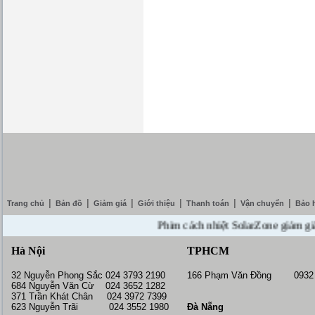
|
|
|
|
|
|
Trang chủ
Bản đồ
Giảm giá
Giới thiệu
Thanh toán
Vận chuyển
Bảo 
Phim cách nhiệt SolarZone giảm giá 10%
Hà Nội
TPHCM
32 Nguyễn Phong Sắc 024 3793 2190
166 Phạm Văn Đồng 0932 
684 Nguyễn Văn Cừ 024 3652 1282
371 Trần Khát Chân 024 3972 7399
623 Nguyễn Trãi 024 3552 1980
Đà Nẵng