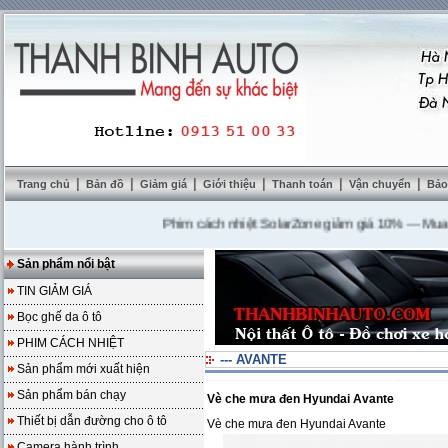
|
|
|
|
|
|
Trang chủ
Bản đồ
Giảm giá
Giới thiệu
Thanh toán
Vận chuyển
Bảo
Phim cách nhiệt SolarZone giảm giá 10%
---
Mua DVD t
Sản phẩm nổi bật
TIN GIẢM GIÁ
Bọc ghế da ô tô
PHIM CÁCH NHIỆT
--- AVANTE
Sản phẩm mới xuất hiện
Sản phẩm bán chạy
Vè che mưa đen Hyundai Avante
Thiết bị dẫn đường cho ô tô
Vè che mưa đen Hyundai Avante
Camera hành trình