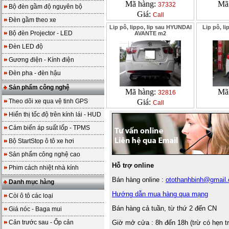
Mã hàng:
Mã
37332
Bộ đèn gầm độ nguyên bộ
Giá:
Call
Đèn gầm theo xe
Lip pô, lippo, lip sau HYUNDAI
Lip pô, l
Bộ đèn Projector - LED
AVANTE m2
Đèn LED độ
Gương điện - Kính điện
Đèn pha - đèn hậu
Sản phẩm công nghệ
Mã hàng:
Mã
32816
Theo dõi xe qua vệ tinh GPS
Giá:
Call
Hiển thị tốc độ trên kính lái - HUD
Cảm biến áp suất lốp - TPMS
Bộ StartStop ô tô xe hơi
Sản phẩm công nghệ cao
Hỗ trợ online
Phim cách nhiệt nhà kính
Bán hàng online :
otothanhbinh@gmail
Danh mục hàng
Hướng dẫn mua hàng qua mạng
Còi ô tô các loại
Bán hàng cả tuần, từ thứ 2 đến CN
Giá nóc - Baga mui
Cản trước sau - Ốp cản
Giờ mở cửa : 8h đến 18h (trừ có hẹn t