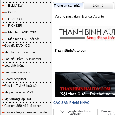
--- ELLIVIEW
Thông tin sản phẩm
Liên hệ
--- OLED
Vè che mưa đen Hyundai Avante
--- CLARION
--- PIONEER
--- Màn hình ANDROID
--- Màn hình DVD nổi bật
Đầu đĩa DVD - CD
ThanhBinhAuto.com
Màn hình ô tô các loại
Loa siêu trầm - Subwoofer
Loa phổ thông
Loa trung cao cấp
Power Amplifier
Đầu thu Tivi kỹ thuật số
Máy nghe nhạc MP3
Mặt dưỡng lắp DVD
CÁC SẢN PHẨM KHÁC
Camera 360 độ ô tô xe hơi
Bọc nệm ghế da cho xe
Dán kính,
Camera lùi, camera tiến cập lề
AVANTE
cho 