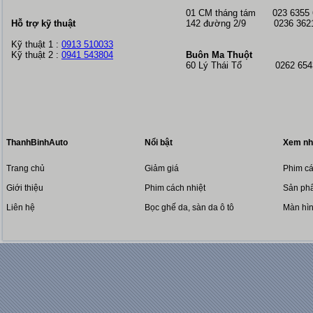
01 CM tháng tám
023 6355
Hỗ trợ kỹ thuật
142 đường 2/9 0236 362
Kỹ thuật 1 :
0913 510033
Kỹ thuật 2 :
0941 543804
Buôn Ma Thuột
60 Lý Thái Tổ 0262 6543
ThanhBinhAuto
Nổi bật
Xem nh
Trang chủ
Giảm giá
Phim cá
Giới thiệu
Phim cách nhiệt
Sản phẩ
Liên hệ
Bọc ghế da, sàn da ô tô
Màn hì