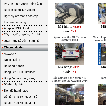
Phụ kiện âm thanh - hình ảnh
Bộ chia kênh, ĐK vôlăng
Bộ xử lý âm thanh cao cấp
Interface xe sang
Mã hàng:
Mã
43293
Adapter USB - Ipod
Giá:
Call
Dây loa, dây nguồn, cầu chì
Lippo mẫu Mer GLC cho xe
Video Lắ
AVANTE 2014
cho xe H
Gian hàng ký gửi – thanh lý
Chuyên độ đèn
AOZOOM
Độ bi - Độ bi
Bộ bóng Xenon
Mã hàng:
Mã
41333
Giá:
Bóng đèn LED Lumileds
Call
Lắp camera hành trình K10
Tem
Bóng đèn ô tô tăng sáng
Carcam cho xe AVANTE 2014
Bộ đèn lắp thêm
Đèn độ handmade
Bộ đèn pha độ nguyên bộ
Bộ đèn hậu độ nguyên bộ