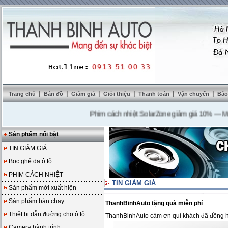
|
|
|
|
|
|
Trang chủ
Bản đồ
Giảm giá
Giới thiệu
Thanh toán
Vận chuyển
Bảo
Phim cách nhiệt SolarZone giảm giá 10%
---
Mua D
Sản phẩm nổi bật
TIN GIẢM GIÁ
Bọc ghế da ô tô
PHIM CÁCH NHIỆT
TIN GIẢM GIÁ
Sản phẩm mới xuất hiện
Sản phẩm bán chạy
ThanhBinhAuto tặng quà miễn phí
Thiết bị dẫn đường cho ô tô
ThanhBinhAuto cảm ơn quí khách đã đồng hà
Camera hành trình