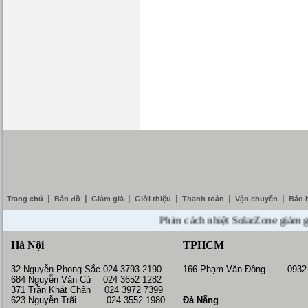
|
|
|
|
|
|
Trang chủ
Bản đồ
Giảm giá
Giới thiệu
Thanh toán
Vận chuyển
Bảo 
Phim cách nhiệt SolarZone giảm giá 1
Hà Nội
TPHCM
32 Nguyễn Phong Sắc 024 3793 2190
166 Phạm Văn Đồng 0932 
684 Nguyễn Văn Cừ 024 3652 1282
371 Trần Khát Chân 024 3972 7399
623 Nguyễn Trãi 024 3552 1980
Đà Nẵng