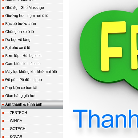
Ghế độ - Ghế Massage
Giường hơi , nệm hơi ô tô
Bậc bệ bước chân
Chống ồn xe ô tô
Da bọc vô lăng
Bạt phủ xe ô tô
Bơm lốp - Hút bụi ô tô
Cảm biến tiến lùi ô tô
Máy lọc không khí, khử mùi ôtô
Độ pô – Pô độ - Lippo
Phụ kiện xe bán tải
Gian hàng giá hời
Âm thanh & Hình ảnh
--- ZESTECH
--- WINCA
--- GOTECH
--- KOVAR