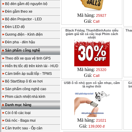
Bộ đèn gầm độ nguyên bộ
Đèn gầm theo xe
Mã hàng:
25927
Bộ đèn Projector - LED
Giá:
Call
Đèn LED độ
Black Friday, ThanhBinhAuto siêu
Tha
giảm giá tất cả các loại Phim cách
Gương điện - Kính điện
nhiệt
Đèn pha - đèn hậu
Sản phẩm công nghệ
Theo dõi xe qua vệ tinh GPS
Hiển thị tốc độ trên kính lái - HUD
Mã hàng:
25320
Cảm biến áp suất lốp - TPMS
Giá:
Call
Bộ StartStop ô tô xe hơi
USB ô tô nhỏ gọn có sẵn nhạc, cắm
Gi
là nghe thôi
bi
Sản phẩm công nghệ cao
Phim cách nhiệt nhà kính
Danh mục hàng
Còi ô tô các loại
Mã hàng:
Giá nóc - Baga mui
21021
Giá:
139,000 đ
Cản trước sau - Ốp cản