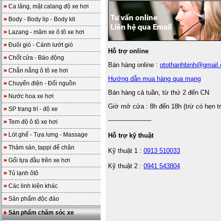
Ca lăng, mặt calang độ xe hơi
Body - Body lip - Body kit
Lazang - mâm xe ô tô xe hơi
Đuôi gió - Cánh lướt gió
Hỗ trợ online
Chốt cửa - Báo động
Bán hàng online :
otothanhbinh@gmail
Chắn nắng ô tô xe hơi
Hướng dẫn mua hàng qua mạng
Chuyển điện - Đổi nguồn
Bán hàng cả tuần, từ thứ 2 đến CN
Nước hoa xe hơi
Giờ mở cửa : 8h đến 18h (trừ có hẹn t
SP trang trí - độ xe
----------------------
Tem độ ô tô xe hơi
Lót ghế - Tựa lưng - Massage
Hỗ trợ kỹ thuật
Thảm sàn, tappi để chân
Kỹ thuật 1 :
0913 510033
Gối tựa đầu trên xe hơi
Kỹ thuật 2 :
0941 543804
Tủ lạnh ôtô
Các linh kiện khác
Sản phẩm độc đáo
Sản phẩm chăm sóc xe