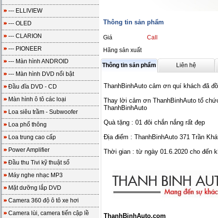
--- ELLIVIEW
Thông tin sản phẩm
--- OLED
--- CLARION
Giá
Call
--- PIONEER
Hãng sản xuất
--- Màn hình ANDROID
Thông tin sản phẩm
Liên hệ
--- Màn hình DVD nổi bật
ThanhBinhAuto cảm ơn quí khách đã đồng
Đầu đĩa DVD - CD
Màn hình ô tô các loại
Thay lời cảm ơn ThanhBinhAuto tổ chức
ThanhBinhAuto
Loa siêu trầm - Subwoofer
Quà tặng : 01 đôi chắn nắng rất đẹp
Loa phổ thông
Địa điểm : ThanhBinhAuto 371 Trần Khá
Loa trung cao cấp
Power Amplifier
Thời gian : từ ngày 01.6.2020 cho đến k
Đầu thu Tivi kỹ thuật số
Máy nghe nhạc MP3
Mặt dưỡng lắp DVD
Camera 360 độ ô tô xe hơi
Camera lùi, camera tiến cập lề
ThanhBinhAuto.com