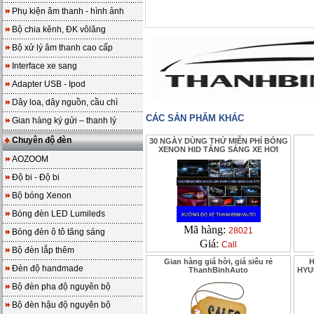
Phụ kiện âm thanh - hình ảnh
Bộ chia kênh, ĐK vôlăng
Bộ xử lý âm thanh cao cấp
Interface xe sang
Adapter USB - Ipod
Dây loa, dây nguồn, cầu chì
CÁC SẢN PHẨM KHÁC
Gian hàng ký gửi – thanh lý
Chuyên độ đèn
30 NGÀY DÙNG THỬ MIỄN PHÍ BÓNG
XENON HID TĂNG SÁNG XE HƠI
AOZOOM
Độ bi - Độ bi
Bộ bóng Xenon
Bóng đèn LED Lumileds
Mã hàng:
28021
Bóng đèn ô tô tăng sáng
Giá:
Call
Bộ đèn lắp thêm
Gian hàng giá hời, giá siêu rẻ
H
Đèn độ handmade
ThanhBinhAuto
HYUN
Bộ đèn pha độ nguyên bộ
Bộ đèn hậu độ nguyên bộ