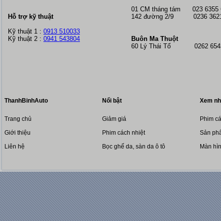
01 CM tháng tám
023 6355
Hỗ trợ kỹ thuật
142 đường 2/9 0236 362
Kỹ thuật 1 :
0913 510033
Kỹ thuật 2 :
0941 543804
Buôn Ma Thuột
60 Lý Thái Tổ 0262 6543
ThanhBinhAuto
Nổi bật
Xem nh
Trang chủ
Giảm giá
Phim cá
Giới thiệu
Phim cách nhiệt
Sản phẩ
Liên hệ
Bọc ghế da, sàn da ô tô
Màn hì