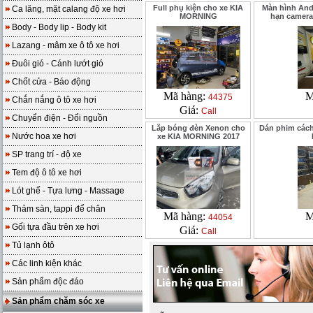
Full phụ kiện cho xe KIA
Màn hình And
Ca lăng, mặt calang độ xe hơi
MORNING
hạn camera
Body - Body lip - Body kit
Lazang - mâm xe ô tô xe hơi
Đuôi gió - Cánh lướt gió
Chốt cửa - Báo động
Mã hàng:
M
44375
Chắn nắng ô tô xe hơi
Giá:
Call
Chuyển điện - Đổi nguồn
Lắp bóng đèn Xenon cho
Dán phim cách
Nước hoa xe hơi
xe KIA MORNING 2017
SP trang trí - độ xe
Tem độ ô tô xe hơi
Lót ghế - Tựa lưng - Massage
Thảm sàn, tappi để chân
Mã hàng:
M
44054
Gối tựa đầu trên xe hơi
Giá:
Call
Tủ lạnh ôtô
Các linh kiện khác
Sản phẩm độc đáo
Sản phẩm chăm sóc xe