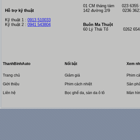
01 CM tháng tám
023 6355
Hỗ trợ kỹ thuật
142 đường 2/9 0236 362
Kỹ thuật 1 :
0913 510033
Kỹ thuật 2 :
0941 543804
Buôn Ma Thuột
60 Lý Thái Tổ 0262 6543
ThanhBinhAuto
Nổi bật
Xem nh
Trang chủ
Giảm giá
Phim cá
Giới thiệu
Phim cách nhiệt
Sản phẩ
Liên hệ
Bọc ghế da, sàn da ô tô
Màn hì