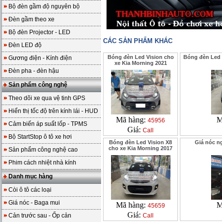
Bộ đèn gầm độ nguyên bộ
Đèn gầm theo xe
Bộ đèn Projector - LED
CÁC SẢN PHẨM KHÁC
Đèn LED độ
Bóng đèn Led Vision cho
Bóng đèn Led 
Gương điện - Kính điện
xe Kia Morning 2021
Đèn pha - đèn hậu
Sản phẩm công nghệ
Theo dõi xe qua vệ tinh GPS
Hiển thị tốc độ trên kính lái - HUD
Mã hàng:
M
45956
Cảm biến áp suất lốp - TPMS
Giá:
Call
Bộ StartStop ô tô xe hơi
Bóng đèn Led Vision X8
Giá nóc n
cho xe Kia Morning 2017
Sản phẩm công nghệ cao
Phim cách nhiệt nhà kính
Danh mục hàng
Còi ô tô các loại
Giá nóc - Baga mui
Mã hàng:
M
45659
Giá:
Cản trước sau - Ốp cản
Call