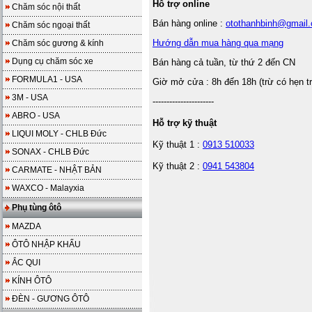
Hỗ trợ online
Chăm sóc nội thất
Bán hàng online :
otothanhbinh@gmail
Chăm sóc ngoại thất
Hướng dẫn mua hàng qua mạng
Chăm sóc gương & kính
Dụng cụ chăm sóc xe
Bán hàng cả tuần, từ thứ 2 đến CN
FORMULA1 - USA
Giờ mở cửa : 8h đến 18h (trừ có hẹn t
3M - USA
----------------------
ABRO - USA
Hỗ trợ kỹ thuật
LIQUI MOLY - CHLB Đức
Kỹ thuật 1 :
0913 510033
SONAX - CHLB Đức
Kỹ thuật 2 :
0941 543804
CARMATE - NHẬT BẢN
WAXCO - Malayxia
Phụ tùng ôtô
MAZDA
ÔTÔ NHẬP KHẨU
ẮC QUI
KÍNH ÔTÔ
ĐÈN - GƯƠNG ÔTÔ