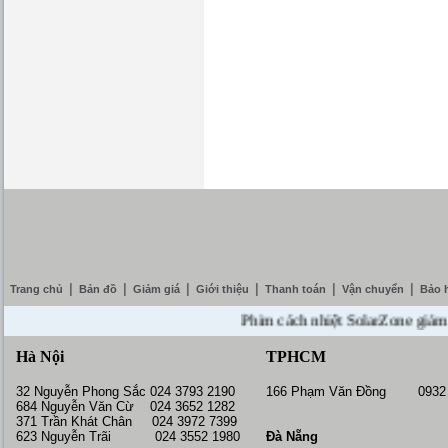
|
|
|
|
|
|
Trang chủ
Bản đồ
Giảm giá
Giới thiệu
Thanh toán
Vận chuyển
Bảo 
Phim cách nhiệt SolarZone giảm giá 1
Hà Nội
TPHCM
32 Nguyễn Phong Sắc 024 3793 2190
166 Phạm Văn Đồng 0932 
684 Nguyễn Văn Cừ 024 3652 1282
371 Trần Khát Chân 024 3972 7399
623 Nguyễn Trãi 024 3552 1980
Đà Nẵng