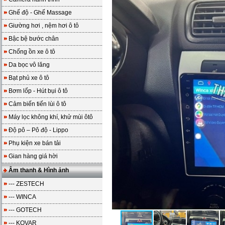
Ghế độ - Ghế Massage
Giường hơi , nệm hơi ô tô
Bậc bệ bước chân
Chống ồn xe ô tô
Da bọc vô lăng
Bạt phủ xe ô tô
Bơm lốp - Hút bụi ô tô
Cảm biến tiến lùi ô tô
Máy lọc không khí, khử mùi ôtô
Độ pô – Pô độ - Lippo
Phụ kiện xe bán tải
Gian hàng giá hời
Âm thanh & Hình ảnh
--- ZESTECH
--- WINCA
--- GOTECH
--- KOVAR