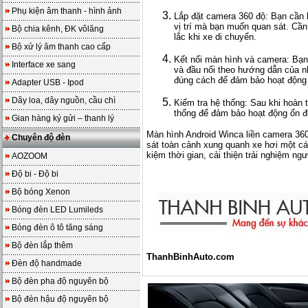
Phụ kiện âm thanh - hình ảnh
Lắp đặt camera 360 độ: Bạn cần 
vị trí mà bạn muốn quan sát. Cầ
Bộ chia kênh, ĐK vôlăng
lắc khi xe di chuyển.
Bộ xử lý âm thanh cao cấp
Kết nối màn hình và camera: Bạn
Interface xe sang
và đầu nối theo hướng dẫn của n
đúng cách để đảm bảo hoạt động 
Adapter USB - Ipod
Dây loa, dây nguồn, cầu chì
Kiểm tra hệ thống: Sau khi hoàn t
thống để đảm bảo hoạt động ổn đ
Gian hàng ký gửi – thanh lý
Màn hình Android Winca liền camera 360
Chuyên độ đèn
sát toàn cảnh xung quanh xe hơi một các
kiệm thời gian, cải thiện trải nghiệm ng
AOZOOM
Độ bi - Độ bi
Bộ bóng Xenon
Bóng đèn LED Lumileds
Bóng đèn ô tô tăng sáng
Bộ đèn lắp thêm
ThanhBinhAuto.com
Đèn độ handmade
Bộ đèn pha độ nguyên bộ
Bộ đèn hậu độ nguyên bộ