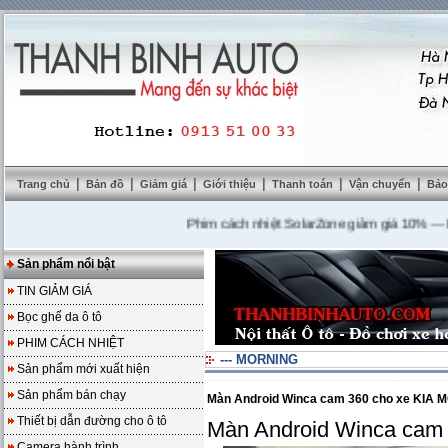
|
|
|
|
|
|
Trang chủ
Bản đồ
Giảm giá
Giới thiệu
Thanh toán
Vận chuyển
Bảo
Phim cách nhiệt SolarZone giảm giá 10%
---
Mua D
Sản phẩm nổi bật
TIN GIẢM GIÁ
Bọc ghế da ô tô
PHIM CÁCH NHIỆT
--- MORNING
Sản phẩm mới xuất hiện
Sản phẩm bán chạy
Màn Android Winca cam 360 cho xe KIA
Thiết bị dẫn đường cho ô tô
Màn Android Winca cam
Camera hành trình