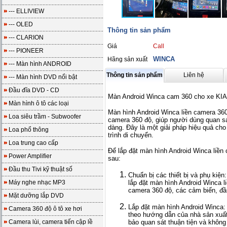
--- ELLIVIEW
--- OLED
Thông tin sản phẩm
--- CLARION
Giá
Call
--- PIONEER
WINCA
Hãng sản xuất
--- Màn hình ANDROID
Thông tin sản phẩm
Liên hệ
--- Màn hình DVD nổi bật
Đầu đĩa DVD - CD
Màn Android Winca cam 360 cho xe K
Màn hình ô tô các loại
Màn hình Android Winca liền camera 360
Loa siêu trầm - Subwoofer
camera 360 độ, giúp người dùng quan sá
dàng. Đây là một giải pháp hiệu quả cho 
Loa phổ thông
trình di chuyển.
Loa trung cao cấp
Để lắp đặt màn hình Android Winca liền
Power Amplifier
sau:
Đầu thu Tivi kỹ thuật số
Chuẩn bị các thiết bị và phụ kiện:
Máy nghe nhạc MP3
lắp đặt màn hình Android Winca 
camera 360 độ, các cảm biến, đầu 
Mặt dưỡng lắp DVD
Lắp đặt màn hình Android Winca: 
Camera 360 độ ô tô xe hơi
theo hướng dẫn của nhà sản xuất.
Camera lùi, camera tiến cập lề
bảo quan sát thuận tiện và không 