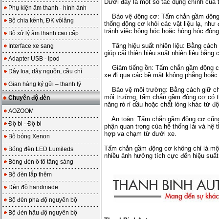
Dưới đây là một số tác dụng chính của
Phụ kiện âm thanh - hình ảnh
Bảo vệ động cơ: Tấm chắn gầm động c
Bộ chia kênh, ĐK vôlăng
thống động cơ khỏi các vật liệu lạ, như
tránh việc hỏng hóc hoặc hỏng hóc động
Bộ xử lý âm thanh cao cấp
Tăng hiệu suất nhiên liệu: Bằng cách 
Interface xe sang
giúp cải thiện hiệu suất nhiên liệu bằn
Adapter USB - Ipod
Giảm tiếng ồn: Tấm chắn gầm động cơ c
Dây loa, dây nguồn, cầu chì
xe đi qua các bề mặt không phẳng hoặc
Gian hàng ký gửi – thanh lý
Bảo vệ môi trường: Bằng cách giữ cho 
môi trường, tấm chắn gầm động cơ có th
Chuyên độ đèn
năng rò rỉ dầu hoặc chất lỏng khác từ đ
AOZOOM
An toàn: Tấm chắn gầm động cơ cũng c
Độ bi - Độ bi
phận quan trọng của hệ thống lái và hệ 
hợp va chạm từ dưới xe.
Bộ bóng Xenon
Tấm chắn gầm động cơ không chỉ là một
Bóng đèn LED Lumileds
nhiều ảnh hưởng tích cực đến hiệu suất
Bóng đèn ô tô tăng sáng
Bộ đèn lắp thêm
Đèn độ handmade
Bộ đèn pha độ nguyên bộ
Bộ đèn hậu độ nguyên bộ