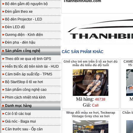
ThanhBinhAuto.com
Bộ đèn gầm độ nguyên bộ
Đèn gầm theo xe
Bộ đèn Projector - LED
Đèn LED độ
Gương điện - Kính điện
Đèn pha - đèn hậu
Sản phẩm công nghệ
CÁC SẢN PHẨM KHÁC
Theo dõi xe qua vệ tinh GPS
Ghế cho trẻ em trên ô tô xe hơi đủ
CAME
mẫu đủ kiểu đủ độ tuổi
Y5
Hiển thị tốc độ trên kính lái - HUD
Cảm biến áp suất lốp - TPMS
Bộ StartStop ô tô xe hơi
Sản phẩm công nghệ cao
Phim cách nhiệt nhà kính
Mã hàng:
M
46738
Giá:
Call
Danh mục hàng
Wrap đổi màu xe hơi, Teckwrap
Chắn b
Còi ô tô các loại
Vintage Grey cho xe hơi
Giá nóc - Baga mui
Cản trước sau - Ốp cản