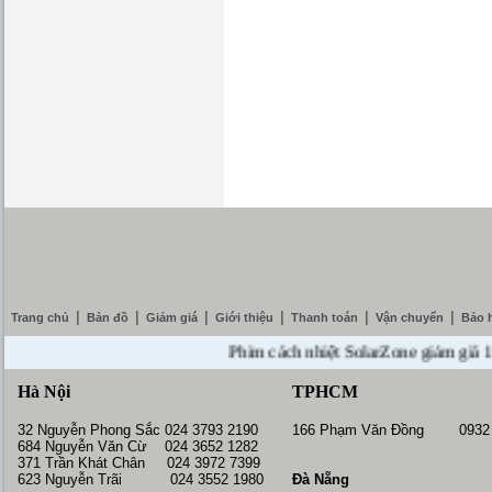
|
|
|
|
|
|
Trang chủ
Bản đồ
Giảm giá
Giới thiệu
Thanh toán
Vận chuyển
Bảo 
Phim cách nhiệt SolarZone giảm giá 10% --
Hà Nội
TPHCM
32 Nguyễn Phong Sắc 024 3793 2190
166 Phạm Văn Đồng 0932 
684 Nguyễn Văn Cừ 024 3652 1282
371 Trần Khát Chân 024 3972 7399
623 Nguyễn Trãi 024 3552 1980
Đà Nẵng