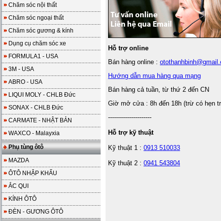
Chăm sóc nội thất
Chăm sóc ngoại thất
Chăm sóc gương & kính
Dụng cụ chăm sóc xe
Hỗ trợ online
FORMULA1 - USA
Bán hàng online :
otothanhbinh@gmail
3M - USA
Hướng dẫn mua hàng qua mạng
ABRO - USA
Bán hàng cả tuần, từ thứ 2 đến CN
LIQUI MOLY - CHLB Đức
Giờ mở cửa : 8h đến 18h (trừ có hẹn t
SONAX - CHLB Đức
----------------------
CARMATE - NHẬT BẢN
Hỗ trợ kỹ thuật
WAXCO - Malayxia
Phụ tùng ôtô
Kỹ thuật 1 :
0913 510033
MAZDA
Kỹ thuật 2 :
0941 543804
ÔTÔ NHẬP KHẨU
ẮC QUI
KÍNH ÔTÔ
ĐÈN - GƯƠNG ÔTÔ