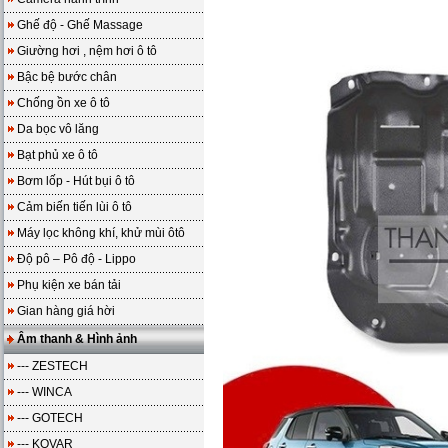
Ghế độ - Ghế Massage
Giường hơi , nệm hơi ô tô
Bậc bệ bước chân
Chống ồn xe ô tô
Da bọc vô lăng
Bạt phủ xe ô tô
Bơm lốp - Hút bụi ô tô
Cảm biến tiến lùi ô tô
Máy lọc không khí, khử mùi ôtô
Độ pô – Pô độ - Lippo
Phụ kiện xe bán tải
Gian hàng giá hời
Âm thanh & Hình ảnh
--- ZESTECH
--- WINCA
--- GOTECH
--- KOVAR