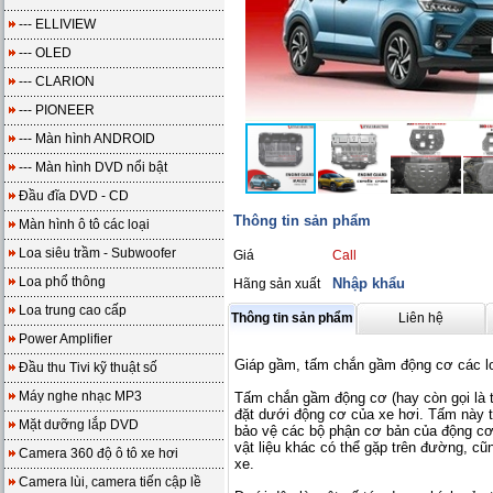
--- ELLIVIEW
--- OLED
--- CLARION
--- PIONEER
--- Màn hình ANDROID
--- Màn hình DVD nổi bật
Đầu đĩa DVD - CD
Thông tin sản phẩm
Màn hình ô tô các loại
Loa siêu trầm - Subwoofer
Giá
Call
Loa phổ thông
Nhập khẩu
Hãng sản xuất
Loa trung cao cấp
Thông tin sản phẩm
Liên hệ
Power Amplifier
Giáp gầm, tấm chắn gầm động cơ các lo
Đầu thu Tivi kỹ thuật số
Máy nghe nhạc MP3
Tấm chắn gầm động cơ (hay còn gọi là 
đặt dưới động cơ của xe hơi. Tấm này
Mặt dưỡng lắp DVD
bảo vệ các bộ phận cơ bản của động cơ 
vật liệu khác có thể gặp trên đường, c
Camera 360 độ ô tô xe hơi
xe.
Camera lùi, camera tiến cập lề