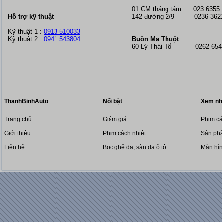
01 CM tháng tám
023 6355
Hỗ trợ kỹ thuật
142 đường 2/9 0236 362
Kỹ thuật 1 :
0913 510033
Kỹ thuật 2 :
0941 543804
Buôn Ma Thuột
60 Lý Thái Tổ 0262 6543
ThanhBinhAuto
Nổi bật
Xem nh
Trang chủ
Giảm giá
Phim cá
Giới thiệu
Phim cách nhiệt
Sản phẩ
Liên hệ
Bọc ghế da, sàn da ô tô
Màn hì