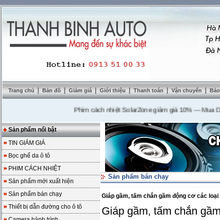
|
|
|
|
|
|
Trang chủ
Bản đồ
Giảm giá
Giới thiệu
Thanh toán
Vận chuyển
Bảo
Phim cách nhiệt SolarZone giảm giá 10%
---
Mua DVD tặn
Sản phẩm nổi bật
TIN GIẢM GIÁ
Bọc ghế da ô tô
PHIM CÁCH NHIỆT
Sản phẩm bán chạy
Sản phẩm mới xuất hiện
Sản phẩm bán chạy
Giáp gầm, tấm chắn gầm động cơ các loại
Thiết bị dẫn đường cho ô tô
Giáp gầm, tấm chắn gầm 
Camera hành trình