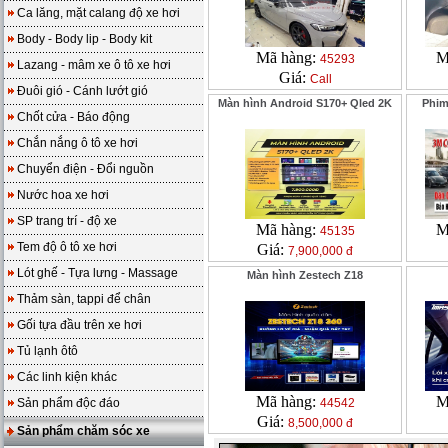
Ca lăng, mặt calang độ xe hơi
Body - Body lip - Body kit
Mã hàng:
M
45293
Lazang - mâm xe ô tô xe hơi
Giá:
Call
Đuôi gió - Cánh lướt gió
Màn hình Android S170+ Qled 2K
Phim
Chốt cửa - Báo động
Chắn nắng ô tô xe hơi
Chuyển điện - Đổi nguồn
Nước hoa xe hơi
SP trang trí - độ xe
Mã hàng:
M
45135
Tem độ ô tô xe hơi
Giá:
7,900,000 đ
Lót ghế - Tựa lưng - Massage
Màn hình Zestech Z18
Thảm sàn, tappi để chân
Gối tựa đầu trên xe hơi
Tủ lạnh ôtô
Các linh kiện khác
Mã hàng:
M
Sản phẩm độc đáo
44542
Giá:
8,500,000 đ
Sản phẩm chăm sóc xe