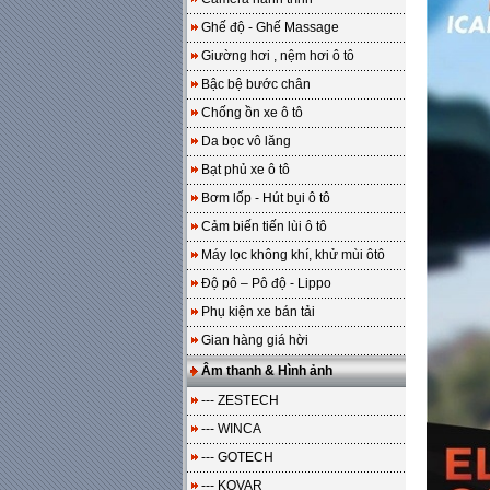
Ghế độ - Ghế Massage
Giường hơi , nệm hơi ô tô
Bậc bệ bước chân
Chống ồn xe ô tô
Da bọc vô lăng
Bạt phủ xe ô tô
Bơm lốp - Hút bụi ô tô
Cảm biến tiến lùi ô tô
Máy lọc không khí, khử mùi ôtô
Độ pô – Pô độ - Lippo
Phụ kiện xe bán tải
Gian hàng giá hời
Âm thanh & Hình ảnh
--- ZESTECH
--- WINCA
--- GOTECH
--- KOVAR