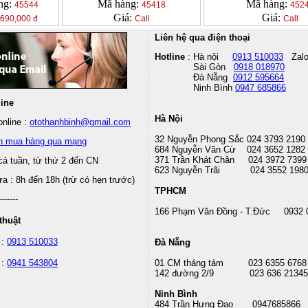
ng:
Mã hàng:
Mã hàng:
45544
45418
452
Giá:
Giá:
,690,000 đ
Call
Call
Liên hệ qua điện thoại
Hotline
: Hà nội
0913 510033
Zal
Sài Gòn
0918 018970
Đà Nẵng
0912 595664
Ninh Bình
0947 685866
line
Hà Nội
nline :
otothanhbinh@gmail.com
32 Nguyễn Phong Sắc 024 3793 2190
n mua hàng qua mạng
684 Nguyễn Văn Cừ 024 3652 1282
371 Trần Khát Chân 024 3972 7399
cả tuần, từ thứ 2 đến CN
623 Nguyễn Trãi 024 3552 198
 : 8h đến 18h (trừ có hẹn trước)
TPHCM
-------
166 Phạm Văn Đồng - T.Đức 0932 
thuật
 :
0913 510033
Đà Nẵng
 :
0941 543804
01 CM tháng tám
023 6355 6768
142 đường 2/9 023 636 21345
Ninh Bình
484 Trần Hưng Đạo 0947685866