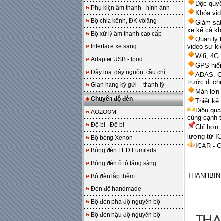
Độc quyề
Phụ kiện âm thanh - hình ảnh
Khóa vid
Bộ chia kênh, ĐK vôlăng
Giám sát
xe kể cả kh
Bộ xử lý âm thanh cao cấp
Quản lý 
Interface xe sang
video sự ki
Wifi, 4G
Adapter USB - Ipod
GPS hiển
Dây loa, dây nguồn, cầu chì
ADAS: Cả
trước di ch
Gian hàng ký gửi – thanh lý
Màn lớn 
Chuyên độ đèn
Thiết kế
Điều qua
AOZOOM
cùng cạnh t
Độ bi - Độ bi
Chỉ hơn 
lượng từ IC
Bộ bóng Xenon
ICAR - 
Bóng đèn LED Lumileds
Bóng đèn ô tô tăng sáng
THANHBINH
Bộ đèn lắp thêm
Đèn độ handmade
Bộ đèn pha độ nguyên bộ
Bộ đèn hậu độ nguyên bộ