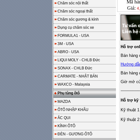
Mã hà
Chăm sóc nội thất
Giá:
4
Chăm sóc ngoại thất
Chăm sóc gương & kính
Dụng cụ chăm sóc xe
FORMULA1 - USA
3M - USA
Hỗ trợ on
ABRO - USA
Bán hàng o
LIQUI MOLY - CHLB Đức
Hướng dẫ
SONAX - CHLB Đức
Bán hàng 
CARMATE - NHẬT BẢN
Giờ mở cửa
WAXCO - Malayxia
---------------
Phụ tùng ôtô
Hỗ trợ kỹ 
MAZDA
ÔTÔ NHẬP KHẨU
Kỹ thuật 1
ẮC QUI
Kỹ thuật 2
KÍNH ÔTÔ
ĐÈN - GƯƠNG ÔTÔ