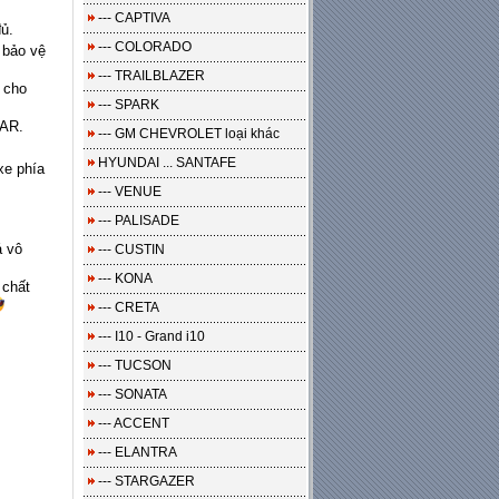
--- CAPTIVA
ủ.
--- COLORADO
 bảo vệ
--- TRAILBLAZER
 cho
--- SPARK
CAR.
--- GM CHEVROLET loại khác
HYUNDAI ... SANTAFE
xe phía
--- VENUE
--- PALISADE
á vô
--- CUSTIN
--- KONA
 chất
--- CRETA
--- I10 - Grand i10
--- TUCSON
--- SONATA
--- ACCENT
--- ELANTRA
--- STARGAZER