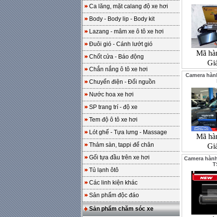
Ca lăng, mặt calang độ xe hơi
Body - Body lip - Body kit
Lazang - mâm xe ô tô xe hơi
Đuôi gió - Cánh lướt gió
Mã hà
Chốt cửa - Báo động
Gi
Chắn nắng ô tô xe hơi
Camera hành
Chuyển điện - Đổi nguồn
Nước hoa xe hơi
SP trang trí - độ xe
Tem độ ô tô xe hơi
Lót ghế - Tựa lưng - Massage
Mã hà
Thảm sàn, tappi để chân
Gi
Gối tựa đầu trên xe hơi
Camera hành
T
Tủ lạnh ôtô
Các linh kiện khác
Sản phẩm độc đáo
Sản phẩm chăm sóc xe