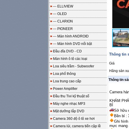
--- ELLIVIEW
--- OLED
--- CLARION
--- PIONEER
--- Màn hình ANDROID
--- Màn hình DVD nổi bật
Đầu đĩa DVD - CD
Thông tin
Màn hình ô tô các loại
Giá
Loa siêu trầm - Subwoofer
Hãng sản xu
Loa phổ thông
Thông tin s
Loa trung cao cấp
Power Amplifier
Camera hàn
Đầu thu Tivi kỹ thuật số
KHÁM PHÁ
Máy nghe nhạc MP3
BỈ
Sở hữu c
Mặt dưỡng lắp DVD
Bền bỉ :
Camera 360 độ ô tô xe hơi
Ghi hình
mực mang đ
Camera lùi, camera tiến cập lề