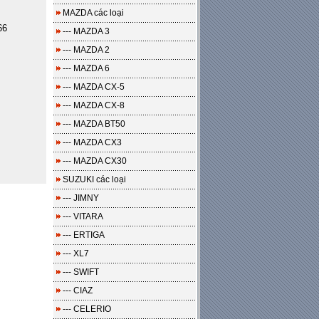
MAZDA các loại
66
--- MAZDA 3
--- MAZDA 2
--- MAZDA 6
--- MAZDA CX-5
--- MAZDA CX-8
--- MAZDA BT50
--- MAZDA CX3
--- MAZDA CX30
SUZUKI các loại
--- JIMNY
--- VITARA
--- ERTIGA
--- XL7
--- SWIFT
--- CIAZ
--- CELERIO