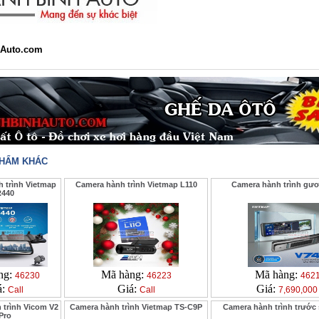
Auto.com
PHẨM KHÁC
 trình Vietmap
Camera hành trình Vietmap L110
Camera hành trình gư
440
ng:
Mã hàng:
Mã hàng:
46230
46223
462
á:
Giá:
Giá:
Call
Call
7,690,000
 trình Vicom V2
Camera hành trình Vietmap TS-C9P
Camera hành trình trước
Pro