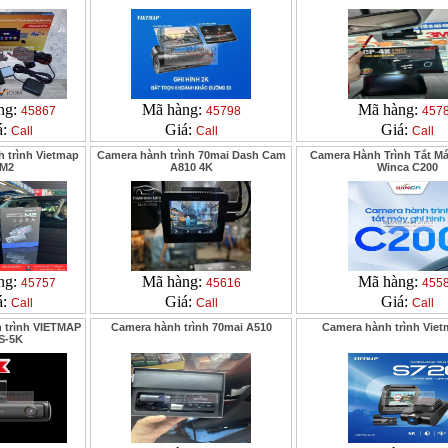
ng:
Mã hàng:
Mã hàng:
45867
45798
457
á:
Giá:
Giá:
Call
Call
Call
 trình Vietmap
Camera hành trình 70mai Dash Cam
Camera Hành Trình Tắt Má
M2
A810 4K
Winca C200
ng:
Mã hàng:
Mã hàng:
45757
45616
455
á:
Giá:
Giá:
Call
Call
Call
 trình VIETMAP
Camera hành trình 70mai A510
Camera hành trình Viet
S-5K