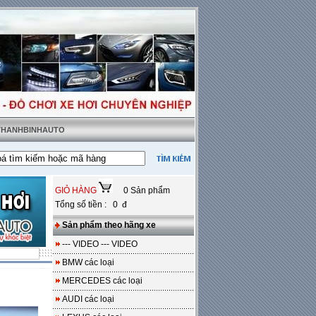
 THANHBINHAUTO
g sàn da
---
Miễn phí 100% công lắp đặt
GIỎ HÀNG
0 Sản phẩm
Tổng số tiền : 0 đ
Sản phẩm theo hãng xe
--- VIDEO --- VIDEO
BMW các loại
MERCEDES các loại
AUDI các loại