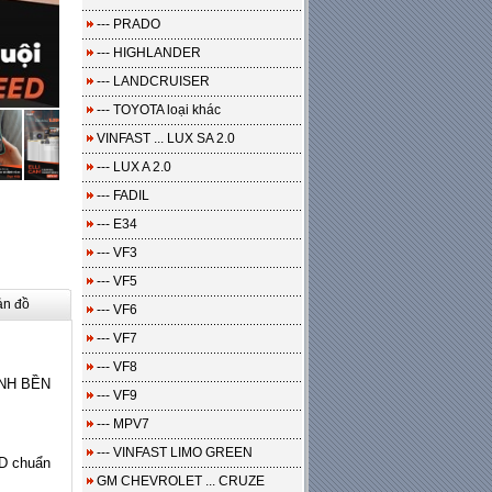
--- PRADO
--- HIGHLANDER
--- LANDCRUISER
--- TOYOTA loại khác
VINFAST ... LUX SA 2.0
--- LUX A 2.0
--- FADIL
--- E34
--- VF3
--- VF5
ản đồ
--- VF6
--- VF7
--- VF8
NH BỀN
--- VF9
--- MPV7
--- VINFAST LIMO GREEN
HD chuẩn
GM CHEVROLET ... CRUZE