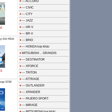
--- ACCORD
--- CIVIC
--- CITY
--- JAZZ
--- HR-V
80
--- BR-V
y Ghi Hình
--- BRIO
--- HONDA loại khác
MITSUBISHI ... GRANDIS
--- DESTINATOR
--- XFORCE
83
--- TRITON
--- ATTRAGE
map S720
--- OUTLANDER
--- XPANDER
--- PAJERO SPORT
--- MIRAGE
--- MITSUBISHI loại khác