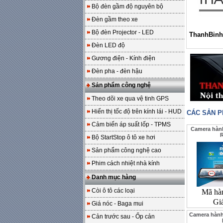
Bộ đèn gầm độ nguyên bộ
Đèn gầm theo xe
Bộ đèn Projector - LED
ThanhBinh
Đèn LED độ
Gương điện - Kính điện
Đèn pha - đèn hậu
Sản phẩm công nghệ
Theo dõi xe qua vệ tinh GPS
Hiển thị tốc độ trên kính lái - HUD
CÁC SẢN 
Cảm biến áp suất lốp - TPMS
Camera hành
R
Bộ StartStop ô tô xe hơi
Sản phẩm công nghệ cao
Phim cách nhiệt nhà kính
Danh mục hàng
Còi ô tô các loại
Mã hà
Gi
Giá nóc - Baga mui
Camera hành
Cản trước sau - Ốp cản