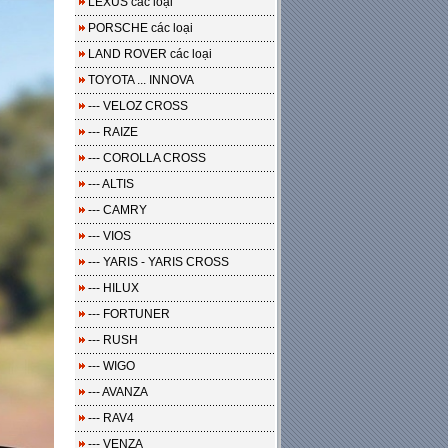
LEXUS các loại
PORSCHE các loại
LAND ROVER các loại
TOYOTA ... INNOVA
--- VELOZ CROSS
--- RAIZE
--- COROLLA CROSS
--- ALTIS
--- CAMRY
--- VIOS
--- YARIS - YARIS CROSS
--- HILUX
--- FORTUNER
--- RUSH
--- WIGO
--- AVANZA
--- RAV4
--- VENZA