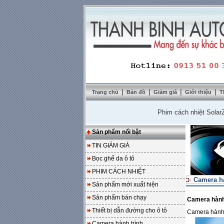
|
|
|
|
Trang chủ
Bản đồ
Giảm giá
Giới thiệu
T
Phim cách nhiệt SolarZone gi
Sản phẩm nổi bật
TIN GIẢM GIÁ
Bọc ghế da ô tô
PHIM CÁCH NHIỆT
Camera hà
Sản phẩm mới xuất hiện
Sản phẩm bán chạy
Camera hành
Thiết bị dẫn đường cho ô tô
Camera hành
Camera hành trình