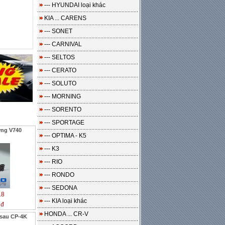
--- HYUNDAI loại khác
KIA ... CARENS
--- SONET
--- CARNIVAL
--- SELTOS
--- CERATO
--- SOLUTO
--- MORNING
--- SORENTO
--- SPORTAGE
ơng V740
--- OPTIMA - K5
--- K3
--- RIO
--- RONDO
--- SEDONA
18
--- KIA loại khác
 đ
HONDA ... CR-V
 sau CP-4K