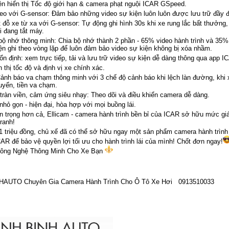
n hiển thị Tốc độ giới hạn & camera phạt nguội ICAR GSpeed.
eo với G-sensor: Đảm bảo những video sự kiện luôn luôn được lưu trữ đầy đ
 đỗ xe từ xa với G-sensor: Tự động ghi hình 30s khi xe rung lắc bất thưởng,
i đang tắt máy.
bộ nhớ thông minh: Chia bộ nhớ thành 2 phần - 65% video hành trình và 35%
ện ghi theo vòng lặp để luôn đảm bảo video sự kiện không bị xóa nhầm.
 ổn định: xem trực tiếp, tải và lưu trữ video sự kiện dễ dàng thông qua app I
 thị tốc độ và định vị xe chính xác.
nh báo va chạm thông minh với 3 chế độ cảnh báo khi lệch làn đường, khi 
uyển, tiền va chạm.
tràn viền, cảm ứng siêu nhạy: Theo dõi và điều khiển camera dễ dàng.
 nhỏ gọn - hiện đại, hòa hợp với mọi buồng lái.
n trọng hơn cả, Ellicam - camera hành trình bền bỉ của ICAR sở hữu mức gi
ranh!
1 triệu đồng, chủ xế đã có thể sở hữu ngay một sản phẩm camera hành trình
AR để bảo vệ quyền lợi tối ưu cho hành trình lái của mình! Chốt đơn ngay!
Công Nghệ Thông Minh Cho Xe Bạn
AUTO Chuyên Gia Camera Hành Trình Cho Ô Tô Xe Hơi 0913510033