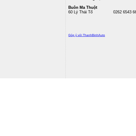
Buôn Ma Thuột
60 Lý Thái Tổ
0262 6543 6
Góp ý với ThanhBinhAuto