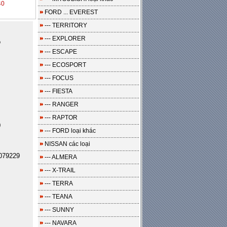
40
FORD ... EVEREST
--- TERRITORY
--- EXPLORER
o
--- ESCAPE
--- ECOSPORT
--- FOCUS
--- FIESTA
--- RANGER
--- RAPTOR
0
--- FORD loại khác
NISSAN các loại
079229
--- ALMERA
--- X-TRAIL
--- TERRA
--- TEANA
--- SUNNY
--- NAVARA