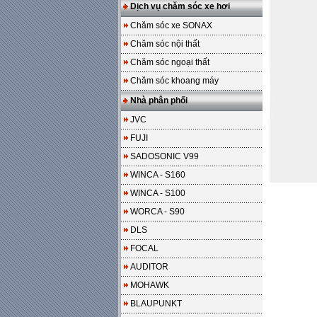
Dịch vụ chăm sóc xe hơi
Chăm sóc xe SONAX
Chăm sóc nội thất
Chăm sóc ngoại thất
Chăm sóc khoang máy
Nhà phân phối
JVC
FUJI
SADOSONIC V99
WINCA - S160
WINCA - S100
WORCA - S90
DLS
FOCAL
AUDITOR
MOHAWK
BLAUPUNKT