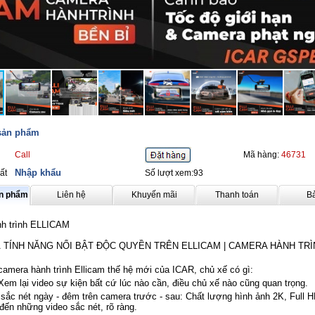
 sản phẩm
Call
Mã hàng:
46731
Nhập khẩu
ất
Số lượt xem:93
ản phẩm
Liên hệ
Khuyến mãi
Thanh toán
B
h trình ELLICAM
 TÍNH NĂNG NỔI BẬT ĐỘC QUYỀN TRÊN ELLICAM | CAMERA HÀNH TRÌ
amera hành trình Ellicam thế hệ mới của ICAR, chủ xế có gì:
 Xem lại video sự kiện bất cứ lúc nào cần, điều chủ xế nào cũng quan trọng.
 sắc nét ngày - đêm trên camera trước - sau: Chất lượng hình ảnh 2K, Full 
ến những video sắc nét, rõ ràng.