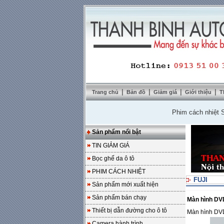
|
|
|
|
Trang chủ
Bản đồ
Giảm giá
Giới thiệu
T
Phim cách nhiệt SolarZ
Sản phẩm nổi bật
TIN GIẢM GIÁ
Bọc ghế da ô tô
PHIM CÁCH NHIỆT
FUJI
Sản phẩm mới xuất hiện
Sản phẩm bán chạy
Màn hình DV
Thiết bị dẫn đường cho ô tô
Màn hình DV
Camera hành trình