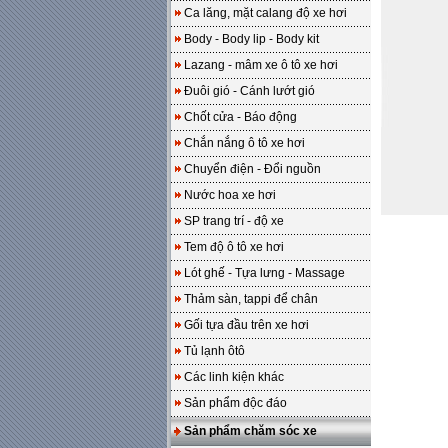
Ca lăng, mặt calang độ xe hơi
Body - Body lip - Body kit
Lazang - mâm xe ô tô xe hơi
Đuôi gió - Cánh lướt gió
Chốt cửa - Báo động
Chắn nắng ô tô xe hơi
Chuyển điện - Đổi nguồn
Nước hoa xe hơi
SP trang trí - độ xe
Tem độ ô tô xe hơi
Lót ghế - Tựa lưng - Massage
Thảm sàn, tappi để chân
Gối tựa đầu trên xe hơi
Tủ lạnh ôtô
Các linh kiện khác
Sản phẩm độc đáo
Sản phẩm chăm sóc xe