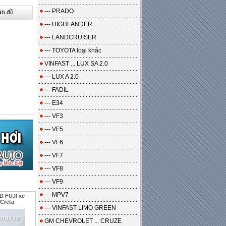
--- PRADO
ản đồ
--- HIGHLANDER
--- LANDCRUISER
--- TOYOTA loại khác
VINFAST ... LUX SA 2.0
--- LUX A 2.0
--- FADIL
--- E34
--- VF3
--- VF5
--- VF6
--- VF7
--- VF8
--- VF9
--- MPV7
D FUJI xe
Creta
--- VINFAST LIMO GREEN
GM CHEVROLET ... CRUZE