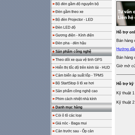
Bộ đèn gầm độ nguyên bộ
Đèn gầm theo xe
Bộ đèn Projector - LED
Đèn LED độ
Hỗ trợ on
Gương điện - Kính điện
Bán hàng o
Đèn pha - đèn hậu
Hướng dẫ
Sản phẩm công nghệ
Bán hàng 
Theo dõi xe qua vệ tinh GPS
Giờ mở cửa
Hiển thị tốc độ trên kính lái - HUD
---------------
Cảm biến áp suất lốp - TPMS
Bộ StartStop ô tô xe hơi
Hỗ trợ kỹ 
Sản phẩm công nghệ cao
Kỹ thuật 1
Phim cách nhiệt nhà kính
Kỹ thuật 2
Danh mục hàng
Còi ô tô các loại
Giá nóc - Baga mui
Cản trước sau - Ốp cản