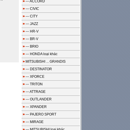
--- ACCORD
--- CIVIC
--- CITY
--- JAZZ
--- HR-V
--- BR-V
--- BRIO
--- HONDA loại khác
MITSUBISHI ... GRANDIS
--- DESTINATOR
--- XFORCE
--- TRITON
--- ATTRAGE
--- OUTLANDER
--- XPANDER
--- PAJERO SPORT
--- MIRAGE
--- MITSUBISHI loại khác