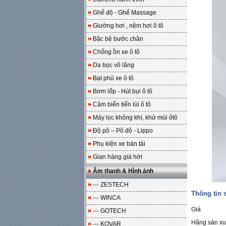
Ghế độ - Ghế Massage
Giường hơi , nệm hơi ô tô
Bậc bệ bước chân
Chống ồn xe ô tô
Da bọc vô lăng
Bạt phủ xe ô tô
Bơm lốp - Hút bụi ô tô
Cảm biến tiến lùi ô tô
Máy lọc không khí, khử mùi ôtô
Độ pô – Pô độ - Lippo
Phụ kiện xe bán tải
Gian hàng giá hời
Âm thanh & Hình ảnh
--- ZESTECH
Thông tin
--- WINCA
Giá
--- GOTECH
Hãng sản xu
--- KOVAR