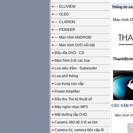
--- ELLIVIEW
Thông tin s
--- OLED
Màn hình 
--- CLARION
--- PIONEER
--- Màn hình ANDROID
--- Màn hình DVD nổi bật
Đầu đĩa DVD - CD
ThanhBinh
Màn hình ô tô các loại
Loa siêu trầm - Subwoofer
Loa phổ thông
Loa trung cao cấp
Power Amplifier
Đầu thu Tivi kỹ thuật số
CÁC SẢN 
Máy nghe nhạc MP3
Mặt dưỡng lắp DVD
Màn hình D
Camera 360 độ ô tô xe hơi
Camera lùi, camera tiến cập lề