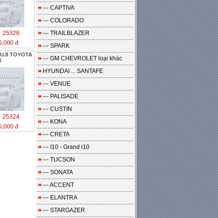
--- CAPTIVA
--- COLORADO
:
25328
--- TRAILBLAZER
5,000 đ
--- SPARK
FUJI TOYOTA
--- GM CHEVROLET loại khác
X
HYUNDAI ... SANTAFE
--- VENUE
--- PALISADE
--- CUSTIN
:
25324
--- KONA
5,000 đ
--- CRETA
--- I10 - Grand i10
--- TUCSON
--- SONATA
--- ACCENT
--- ELANTRA
--- STARGAZER