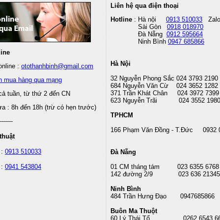
Liên hệ qua điện thoại
Hotline
: Hà nội
0913 510033
Zal
Sài Gòn
0918 018970
Đà Nẵng
0912 595664
Ninh Bình
0947 685866
line
Hà Nội
nline :
otothanhbinh@gmail.com
32 Nguyễn Phong Sắc 024 3793 2190
n mua hàng qua mạng
684 Nguyễn Văn Cừ 024 3652 1282
371 Trần Khát Chân 024 3972 7399
cả tuần, từ thứ 2 đến CN
623 Nguyễn Trãi 024 3552 198
 : 8h đến 18h (trừ có hẹn trước)
TPHCM
-------
166 Phạm Văn Đồng - T.Đức 0932 
thuật
 :
0913 510033
Đà Nẵng
 :
0941 543804
01 CM tháng tám
023 6355 6768
142 đường 2/9 023 636 21345
Ninh Bình
484 Trần Hưng Đạo 0947685866
Buôn Ma Thuột
60 Lý Thái Tổ
0262 6543 6