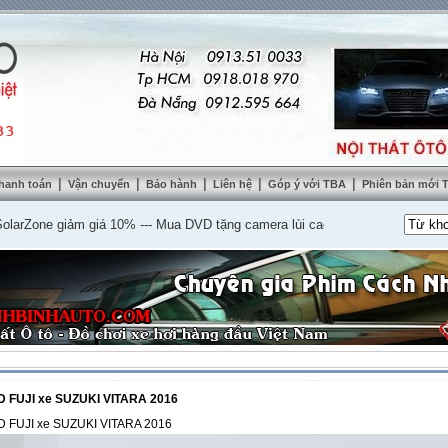
|
|
|
|
|
hanh toán
Vận chuyển
Bảo hành
Liên hệ
Góp ý với TBA
Phiên bản mới
one giảm giá 10%
---
Mua DVD tặng camera lùi cao cấp
---
Lắp nệm ghế da th
D FUJI xe SUZUKI VITARA 2016
D FUJI xe SUZUKI VITARA 2016