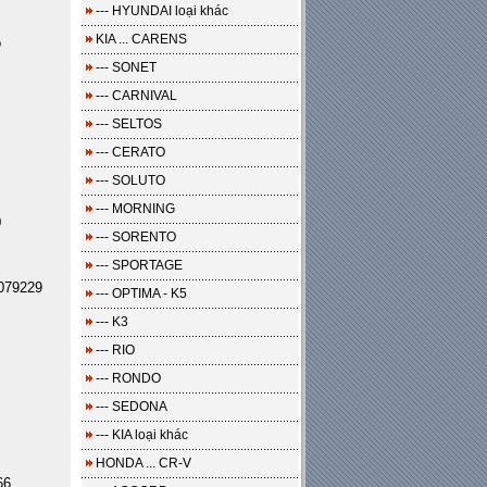
--- HYUNDAI loại khác
KIA ... CARENS
o
--- SONET
--- CARNIVAL
--- SELTOS
--- CERATO
--- SOLUTO
--- MORNING
0
--- SORENTO
--- SPORTAGE
079229
--- OPTIMA - K5
--- K3
--- RIO
--- RONDO
--- SEDONA
--- KIA loại khác
HONDA ... CR-V
66