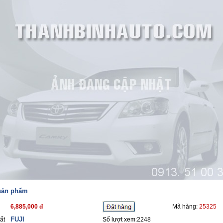
 sản phẩm
6,885,000 đ
Mã hàng:
25325
FUJI
ất
Số lượt xem:2248