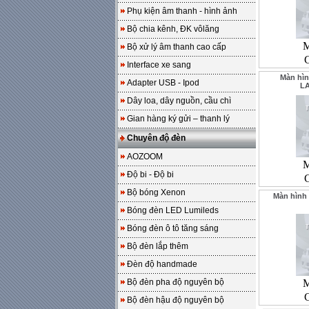
Phụ kiện âm thanh - hình ảnh
Bộ chia kênh, ĐK vôlăng
M
Bộ xử lý âm thanh cao cấp
Interface xe sang
Màn hì
Adapter USB - Ipod
L
Dây loa, dây nguồn, cầu chì
Gian hàng ký gửi – thanh lý
Chuyên độ đèn
AOZOOM
M
Độ bi - Độ bi
Bộ bóng Xenon
Màn hình
Bóng đèn LED Lumileds
Bóng đèn ô tô tăng sáng
Bộ đèn lắp thêm
Đèn độ handmade
Bộ đèn pha độ nguyên bộ
M
Bộ đèn hậu độ nguyên bộ