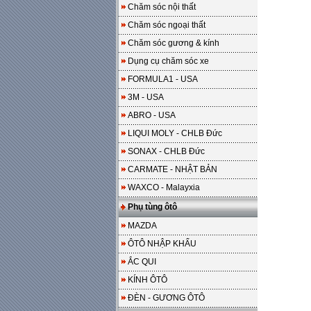
Chăm sóc nội thất
Chăm sóc ngoại thất
Chăm sóc gương & kính
Dụng cụ chăm sóc xe
FORMULA1 - USA
3M - USA
ABRO - USA
LIQUI MOLY - CHLB Đức
SONAX - CHLB Đức
CARMATE - NHẬT BẢN
WAXCO - Malayxia
Phụ tùng ôtô
MAZDA
ÔTÔ NHẬP KHẨU
ẮC QUI
KÍNH ÔTÔ
ĐÈN - GƯƠNG ÔTÔ