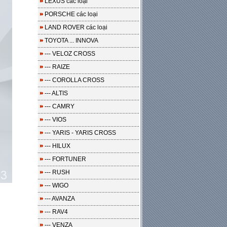
LEXUS các loại
PORSCHE các loại
LAND ROVER các loại
TOYOTA ... INNOVA
--- VELOZ CROSS
--- RAIZE
--- COROLLA CROSS
--- ALTIS
--- CAMRY
--- VIOS
--- YARIS - YARIS CROSS
--- HILUX
--- FORTUNER
--- RUSH
--- WIGO
--- AVANZA
--- RAV4
--- VENZA