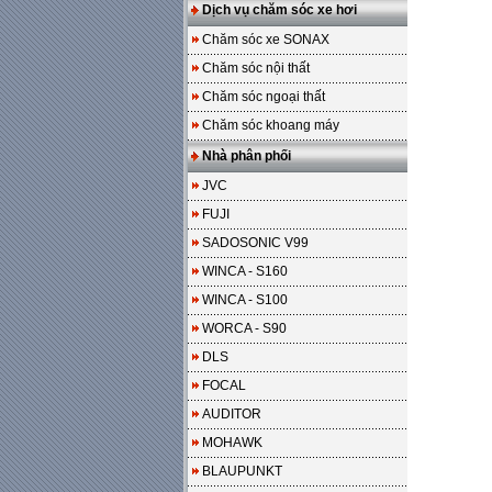
Dịch vụ chăm sóc xe hơi
Chăm sóc xe SONAX
Chăm sóc nội thất
Chăm sóc ngoại thất
Chăm sóc khoang máy
Nhà phân phối
JVC
FUJI
SADOSONIC V99
WINCA - S160
WINCA - S100
WORCA - S90
DLS
FOCAL
AUDITOR
MOHAWK
BLAUPUNKT