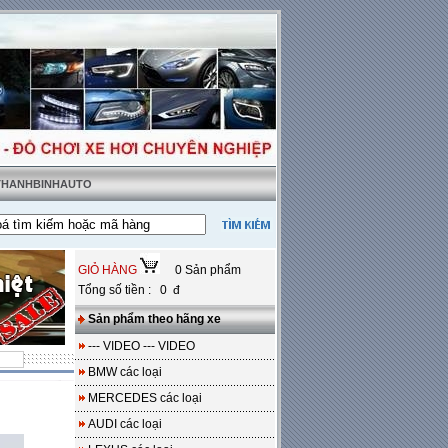
 THANHBINHAUTO
ật tặng sàn da
---
Miễn phí 100% công lắp đặt
GIỎ HÀNG
0 Sản phẩm
Tổng số tiền : 0 đ
Sản phẩm theo hãng xe
--- VIDEO --- VIDEO
BMW các loại
MERCEDES các loại
AUDI các loại