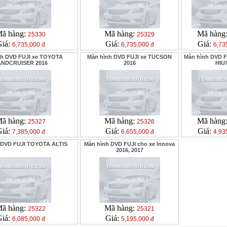
ã hàng:
Mã hàng:
Mã hàng
25330
25329
Giá:
Giá:
Giá:
6,735,000 đ
6,735,000 đ
6,73
nh DVD FUJI xe TOYOTA
Màn hình DVD FUJI xe TUCSON
Màn hình DVD 
ANDCRUISER 2016
2016
HIU
ã hàng:
Mã hàng:
Mã hàng
25327
25326
Giá:
Giá:
Giá:
7,385,000 đ
6,655,000 đ
4,93
 DVD FUJI TOYOTA ALTIS
Màn hình DVD FUJI cho xe Innova
2016, 2017
ã hàng:
Mã hàng:
25322
25321
Giá:
Giá:
6,085,000 đ
5,195,000 đ