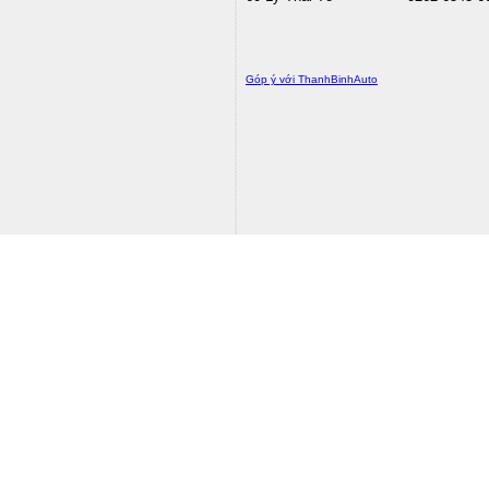
Góp ý với ThanhBinhAuto