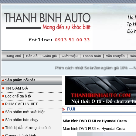
|
|
|
|
|
|
Trang chủ
Bản đồ
Giảm giá
Giới thiệu
Thanh toán
Vận chuyển
Bảo
Phim cách nhiệt SolarZone giảm giá 10%
---
Mua D
Sản phẩm nổi bật
TIN GIẢM GIÁ
Bọc ghế da ô tô
PHIM CÁCH NHIỆT
FUJI
Sản phẩm mới xuất hiện
Sản phẩm bán chạy
Màn hình DVD FUJI xe Hyundai Creta
Thiết bị dẫn đường cho ô tô
Màn hình DVD FUJI xe Hyundai Creta
Camera hành trình