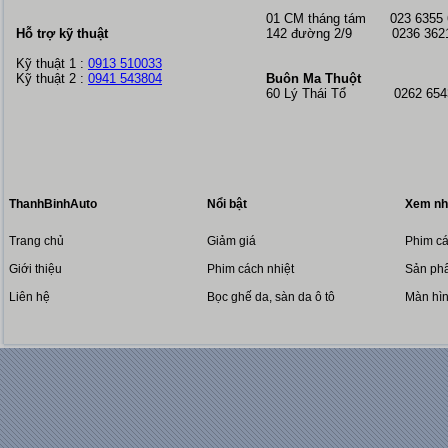
01 CM tháng tám
023 6355
Hỗ trợ kỹ thuật
142 đường 2/9 0236 362
Kỹ thuật 1 :
0913 510033
Kỹ thuật 2 :
0941 543804
Buôn Ma Thuột
60 Lý Thái Tổ 0262 6543
ThanhBinhAuto
Nổi bật
Xem nh
Trang chủ
Giảm giá
Phim cá
Giới thiệu
Phim cách nhiệt
Sản phẩ
Liên hệ
Bọc ghế da, sàn da ô tô
Màn hì