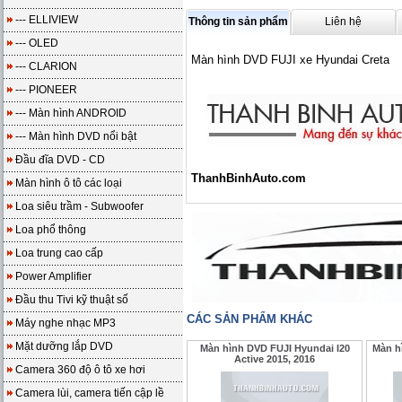
--- ELLIVIEW
Thông tin sản phẩm
Liên hệ
--- OLED
Màn hình DVD FUJI xe Hyundai Creta
--- CLARION
--- PIONEER
--- Màn hình ANDROID
--- Màn hình DVD nổi bật
Đầu đĩa DVD - CD
ThanhBinhAuto.com
Màn hình ô tô các loại
Loa siêu trầm - Subwoofer
Loa phổ thông
Loa trung cao cấp
Power Amplifier
Đầu thu Tivi kỹ thuật số
CÁC SẢN PHẨM KHÁC
Máy nghe nhạc MP3
Mặt dưỡng lắp DVD
Màn hình DVD FUJI Hyundai I20
Màn h
Active 2015, 2016
Camera 360 độ ô tô xe hơi
Camera lùi, camera tiến cập lề