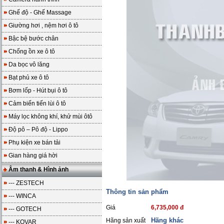
Ghế độ - Ghế Massage
Giường hơi , nệm hơi ô tô
Bậc bệ bước chân
Chống ồn xe ô tô
Da bọc vô lăng
Bạt phủ xe ô tô
Bơm lốp - Hút bụi ô tô
Cảm biến tiến lùi ô tô
Máy lọc không khí, khử mùi ôtô
Độ pô – Pô độ - Lippo
Phụ kiện xe bán tải
Gian hàng giá hời
Âm thanh & Hình ảnh
--- ZESTECH
Thông tin sản phẩm
--- WINCA
Giá
6,735,000 đ
--- GOTECH
Hãng khác
Hãng sản xuất
--- KOVAR