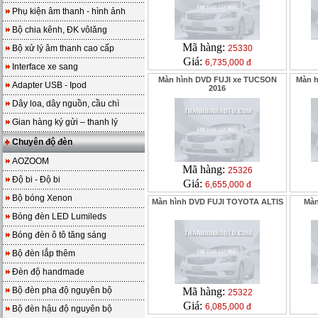
Phụ kiện âm thanh - hình ảnh
Bộ chia kênh, ĐK vôlăng
Mã hàng:
Bộ xử lý âm thanh cao cấp
25330
Giá:
6,735,000 đ
Interface xe sang
Màn hình DVD FUJI xe TUCSON
Màn h
Adapter USB - Ipod
2016
Dây loa, dây nguồn, cầu chì
Gian hàng ký gửi – thanh lý
Chuyên độ đèn
AOZOOM
Mã hàng:
25326
Độ bi - Độ bi
Giá:
6,655,000 đ
Bộ bóng Xenon
Màn hình DVD FUJI TOYOTA ALTIS
Màn
Bóng đèn LED Lumileds
Bóng đèn ô tô tăng sáng
Bộ đèn lắp thêm
Đèn độ handmade
Bộ đèn pha độ nguyên bộ
Mã hàng:
25322
Giá:
6,085,000 đ
Bộ đèn hậu độ nguyên bộ