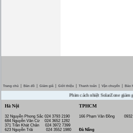
|
|
|
|
|
|
Trang chủ
Bản đồ
Giảm giá
Giới thiệu
Thanh toán
Vận chuyển
Bảo 
Phim cách nhiệt SolarZone giảm giá 1
Hà Nội
TPHCM
32 Nguyễn Phong Sắc 024 3793 2190
166 Phạm Văn Đồng 0932 
684 Nguyễn Văn Cừ 024 3652 1282
371 Trần Khát Chân 024 3972 7399
623 Nguyễn Trãi 024 3552 1980
Đà Nẵng