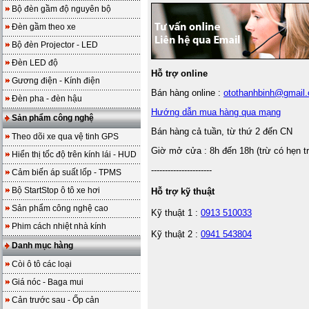
Bộ đèn gầm độ nguyên bộ
Đèn gầm theo xe
Bộ đèn Projector - LED
Đèn LED độ
Hỗ trợ online
Gương điện - Kính điện
Bán hàng online :
otothanhbinh@gmail
Đèn pha - đèn hậu
Hướng dẫn mua hàng qua mạng
Sản phẩm công nghệ
Bán hàng cả tuần, từ thứ 2 đến CN
Theo dõi xe qua vệ tinh GPS
Giờ mở cửa : 8h đến 18h (trừ có hẹn t
Hiển thị tốc độ trên kính lái - HUD
----------------------
Cảm biến áp suất lốp - TPMS
Bộ StartStop ô tô xe hơi
Hỗ trợ kỹ thuật
Sản phẩm công nghệ cao
Kỹ thuật 1 :
0913 510033
Phim cách nhiệt nhà kính
Kỹ thuật 2 :
0941 543804
Danh mục hàng
Còi ô tô các loại
Giá nóc - Baga mui
Cản trước sau - Ốp cản