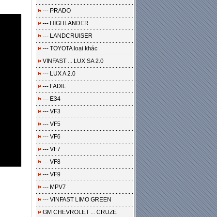
--- PRADO
--- HIGHLANDER
--- LANDCRUISER
--- TOYOTA loại khác
VINFAST ... LUX SA 2.0
--- LUX A 2.0
--- FADIL
--- E34
--- VF3
--- VF5
--- VF6
--- VF7
--- VF8
--- VF9
--- MPV7
--- VINFAST LIMO GREEN
GM CHEVROLET ... CRUZE