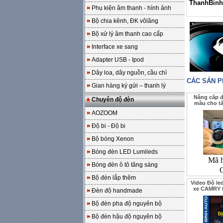
ThanhBinh
Phụ kiện âm thanh - hình ảnh
Bộ chia kênh, ĐK vôlăng
Bộ xử lý âm thanh cao cấp
Interface xe sang
Adapter USB - Ipod
Dây loa, dây nguồn, cầu chì
CÁC SẢN 
Gian hàng ký gửi – thanh lý
Nâng cấp đ
Chuyên độ đèn
mầu cho tấ
AOZOOM
Độ bi - Độ bi
Bộ bóng Xenon
Bóng đèn LED Lumileds
Mã 
Bóng đèn ô tô tăng sáng
Bộ đèn lắp thêm
Video Độ le
xe CAMRY 
Đèn độ handmade
Bộ đèn pha độ nguyên bộ
Bộ đèn hậu độ nguyên bộ