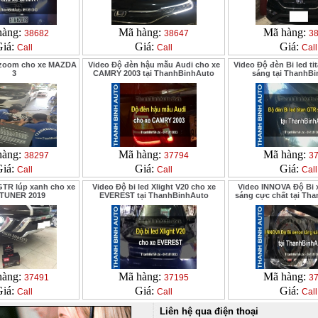
hàng:
Mã hàng:
Mã hàng:
38682
38647
3
Giá:
Giá:
Giá:
Call
Call
Call
ozoom cho xe MAZDA
Video Độ đèn hậu mẫu Audi cho xe
Video Độ đèn Bi led ti
3
CAMRY 2003 tại ThanhBinhAuto
sáng tại ThanhB
hàng:
Mã hàng:
Mã hàng:
38297
37794
3
Giá:
Giá:
Giá:
Call
Call
Call
GTR lúp xanh cho xe
Video Độ bi led Xlight V20 cho xe
Video INNOVA Độ Bi 
TUNER 2019
EVEREST tại ThanhBinhAuto
sáng cực chất tại Th
hàng:
Mã hàng:
Mã hàng:
37491
37195
3
Giá:
Giá:
Giá:
Call
Call
Call
Liên hệ qua điện thoại