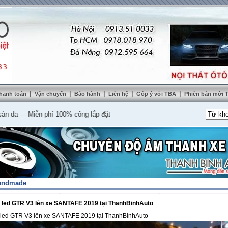
|
|
|
|
|
hanh toán
Vận chuyển
Bảo hành
Liên hệ
Góp ý với TBA
Phiên bản mới
---
Miễn phí 100% công lắp đặt
andmade
i led GTR V3 lên xe SANTAFE 2019 tại ThanhBinhAuto
i led GTR V3 lên xe SANTAFE 2019 tại ThanhBinhAuto