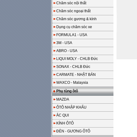
Chăm sóc nội thất
Chăm sóc ngoại thất
Chăm sóc gương & kính
Dụng cụ chăm sóc xe
FORMULA1 - USA
3M - USA
ABRO - USA
LIQUI MOLY - CHLB Đức
SONAX - CHLB Đức
CARMATE - NHẬT BẢN
WAXCO - Malayxia
Phụ tùng ôtô
MAZDA
ÔTÔ NHẬP KHẨU
ẮC QUI
KÍNH ÔTÔ
ĐÈN - GƯƠNG ÔTÔ