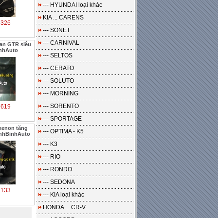
--- HYUNDAI loại khác
KIA ... CARENS
8326
--- SONET
--- CARNIVAL
tan GTR siêu
inhAuto
--- SELTOS
--- CERATO
--- SOLUTO
--- MORNING
--- SORENTO
7619
--- SPORTAGE
xenon tăng
--- OPTIMA - K5
anhBinhAuto
--- K3
--- RIO
--- RONDO
--- SEDONA
7133
--- KIA loại khác
HONDA ... CR-V