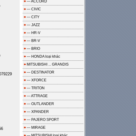
--- ACCORD
o
--- CIVIC
--- CITY
--- JAZZ
--- HR-V
--- BR-V
--- BRIO
0
--- HONDA loại khác
MITSUBISHI ... GRANDIS
--- DESTINATOR
079229
--- XFORCE
--- TRITON
--- ATTRAGE
--- OUTLANDER
--- XPANDER
--- PAJERO SPORT
--- MIRAGE
66
--- MITSUBISHI loại khác