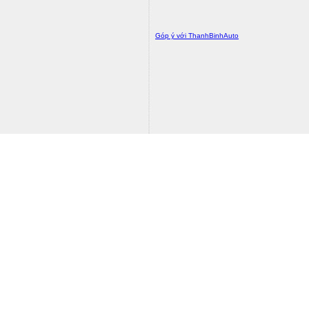
Góp ý với ThanhBinhAuto