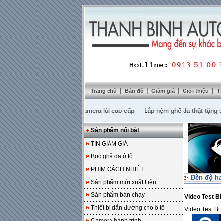
|
|
|
|
Trang chủ
Bản đồ
Giảm giá
Giới thiệu
T
0%
---
Mua DVD tặng camera lùi cao cấp
---
Lắp nệm ghế da thật tặng sàn da
Sản phẩm nổi bật
TIN GIẢM GIÁ
Bọc ghế da ô tô
PHIM CÁCH NHIỆT
Đèn độ h
Sản phẩm mới xuất hiện
Sản phẩm bán chạy
Video Test B
Thiết bị dẫn đường cho ô tô
Video Test B
Camera hành trình