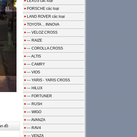
LEXUS các loại
PORSCHE các loại
LAND ROVER các loại
TOYOTA ... INNOVA
--- VELOZ CROSS
--- RAIZE
--- COROLLA CROSS
--- ALTIS
--- CAMRY
--- VIOS
--- YARIS - YARIS CROSS
--- HILUX
--- FORTUNER
--- RUSH
--- WIGO
--- AVANZA
ản đồ
--- RAV4
--- VENZA