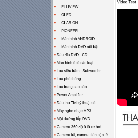
Video Test
--- ELLIVIEW
--- OLED
--- CLARION
--- PIONEER
--- Màn hình ANDROID
--- Màn hình DVD nổi bật
Đầu đĩa DVD - CD
Màn hình ô tô các loại
Loa siêu trầm - Subwoofer
Loa phổ thông
Loa trung cao cấp
Power Amplifier
Đầu thu Tivi kỹ thuật số
Máy nghe nhạc MP3
Mặt dưỡng lắp DVD
Camera 360 độ ô tô xe hơi
Camera lùi, camera tiến cập lề