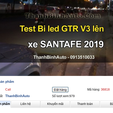
 sản phẩm
Call
Mã hàng:
36818
ThanhBinhAuto
ất
Số lượt xem:979
ản phẩm
Liên hệ
Khuyến mãi
Thanh toán
B