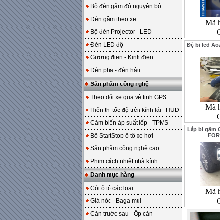
Bộ đèn gầm độ nguyên bộ
Đèn gầm theo xe
Mã 
Bộ đèn Projector - LED
Đèn LED độ
Độ bi led A
Gương điện - Kính điện
Đèn pha - đèn hậu
Sản phẩm công nghệ
Theo dõi xe qua vệ tinh GPS
Mã 
Hiển thị tốc độ trên kính lái - HUD
Cảm biến áp suất lốp - TPMS
Lắp bi gầm 
Bộ StartStop ô tô xe hơi
FOR
Sản phẩm công nghệ cao
Phim cách nhiệt nhà kính
Danh mục hàng
Còi ô tô các loại
Mã 
Giá nóc - Baga mui
Cản trước sau - Ốp cản