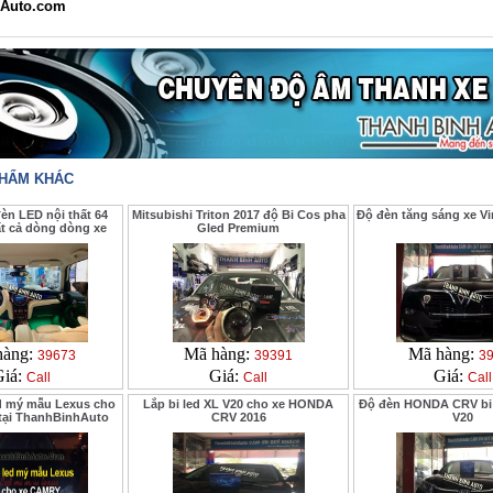
Auto.com
PHẨM KHÁC
èn LED nội thất 64
Mitsubishi Triton 2017 độ Bi Cos pha
Độ đèn tăng sáng xe V
t cả dòng dòng xe
Gled Premium
hàng:
Mã hàng:
Mã hàng:
39673
39391
3
Giá:
Giá:
Giá:
Call
Call
Call
d mý mẫu Lexus cho
Lắp bi led XL V20 cho xe HONDA
Độ đèn HONDA CRV bi 
tại ThanhBinhAuto
CRV 2016
V20