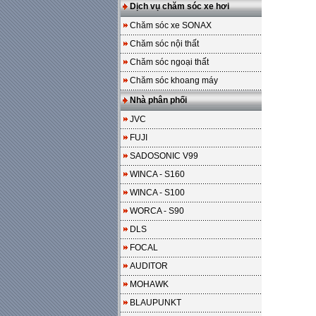
Dịch vụ chăm sóc xe hơi
Chăm sóc xe SONAX
Chăm sóc nội thất
Chăm sóc ngoại thất
Chăm sóc khoang máy
Nhà phân phối
JVC
FUJI
SADOSONIC V99
WINCA - S160
WINCA - S100
WORCA - S90
DLS
FOCAL
AUDITOR
MOHAWK
BLAUPUNKT