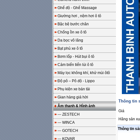
Ghế độ - Ghế Massage
Giường hơi , nệm hơi ô tô
Bậc bệ bước chân
Chống ồn xe ô tô
Da bọc vô lăng
Bạt phủ xe ô tô
Bơm lốp - Hút bụi ô tô
Cảm biến tiến lùi ô tô
Máy lọc không khí, khử mùi ôtô
Độ pô – Pô độ - Lippo
Phụ kiện xe bán tải
Gian hàng giá hời
Thông tin
Âm thanh & Hình ảnh
Giá
--- ZESTECH
Hãng sản xu
--- WINCA
Thông tin s
--- GOTECH
--- KOVAR