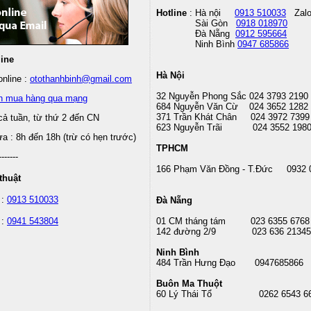
Hotline
: Hà nội
0913 510033
Zal
Sài Gòn
0918 018970
Đà Nẵng
0912 595664
Ninh Bình
0947 685866
line
Hà Nội
nline :
otothanhbinh@gmail.com
32 Nguyễn Phong Sắc 024 3793 2190
n mua hàng qua mạng
684 Nguyễn Văn Cừ 024 3652 1282
371 Trần Khát Chân 024 3972 7399
cả tuần, từ thứ 2 đến CN
623 Nguyễn Trãi 024 3552 198
 : 8h đến 18h (trừ có hẹn trước)
TPHCM
-------
166 Phạm Văn Đồng - T.Đức 0932 
thuật
 :
0913 510033
Đà Nẵng
 :
0941 543804
01 CM tháng tám
023 6355 6768
142 đường 2/9 023 636 21345
Ninh Bình
484 Trần Hưng Đạo 0947685866
Buôn Ma Thuột
60 Lý Thái Tổ
0262 6543 6