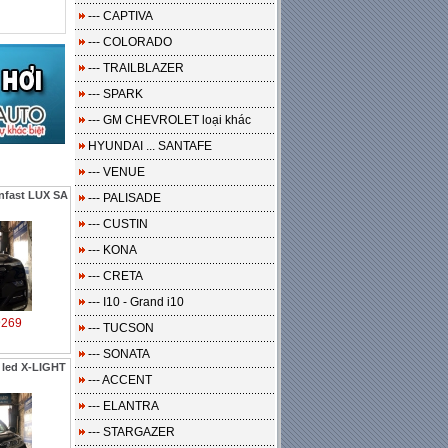
--- CAPTIVA
--- COLORADO
--- TRAILBLAZER
--- SPARK
--- GM CHEVROLET loại khác
HYUNDAI ... SANTAFE
--- VENUE
infast LUX SA
--- PALISADE
--- CUSTIN
--- KONA
--- CRETA
--- I10 - Grand i10
9269
--- TUCSON
--- SONATA
led X-LIGHT
--- ACCENT
--- ELANTRA
--- STARGAZER