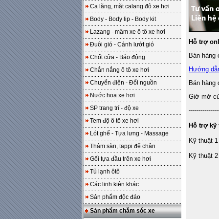
Ca lăng, mặt calang độ xe hơi
Body - Body lip - Body kit
Lazang - mâm xe ô tô xe hơi
Hỗ trợ on
Đuôi gió - Cánh lướt gió
Bán hàng o
Chốt cửa - Báo động
Hướng dẫ
Chắn nắng ô tô xe hơi
Chuyển điện - Đổi nguồn
Bán hàng 
Nước hoa xe hơi
Giờ mở cửa
SP trang trí - độ xe
---------------
Tem độ ô tô xe hơi
Hỗ trợ kỹ 
Lót ghế - Tựa lưng - Massage
Kỹ thuật 1
Thảm sàn, tappi để chân
Kỹ thuật 2
Gối tựa đầu trên xe hơi
Tủ lạnh ôtô
Các linh kiện khác
Sản phẩm độc đáo
Sản phẩm chăm sóc xe