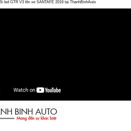
 Bi led GTR V3 lên xe SANTAFE 2019 tại ThanhBinhAuto