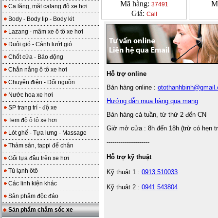
Mã hàng:
M
37491
Ca lăng, mặt calang độ xe hơi
Giá:
Call
Body - Body lip - Body kit
Lazang - mâm xe ô tô xe hơi
Đuôi gió - Cánh lướt gió
Chốt cửa - Báo động
Chắn nắng ô tô xe hơi
Hỗ trợ online
Chuyển điện - Đổi nguồn
Bán hàng online :
otothanhbinh@gmail
Nước hoa xe hơi
Hướng dẫn mua hàng qua mạng
SP trang trí - độ xe
Bán hàng cả tuần, từ thứ 2 đến CN
Tem độ ô tô xe hơi
Giờ mở cửa : 8h đến 18h (trừ có hẹn t
Lót ghế - Tựa lưng - Massage
----------------------
Thảm sàn, tappi để chân
Hỗ trợ kỹ thuật
Gối tựa đầu trên xe hơi
Tủ lạnh ôtô
Kỹ thuật 1 :
0913 510033
Các linh kiện khác
Kỹ thuật 2 :
0941 543804
Sản phẩm độc đáo
Sản phẩm chăm sóc xe