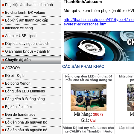
ThanhBinhAuto.com
Phụ kiện âm thanh - hình ảnh
Mời quí vị xem thêm phụ kiện độ xe E
Bộ chia kênh, ĐK vôlăng
http://thanhbinhauto.com/411/type-47-noi
Bộ xử lý âm thanh cao cấp
everest-accessories.htm
Interface xe sang
Adapter USB - Ipod
Dây loa, dây nguồn, cầu chì
Gian hàng ký gửi – thanh lý
Chuyên độ đèn
CÁC SẢN PHẨM KHÁC
AOZOOM
Độ bi - Độ bi
Nâng cấp đèn LED nội thất 64
Mitsubish
mầu cho tất cả dòng dòng xe
ph
Bộ bóng Xenon
Bóng đèn LED Lumileds
Bóng đèn ô tô tăng sáng
Bộ đèn lắp thêm
Mã hàng:
M
Đèn độ handmade
39673
Giá:
Call
Bộ đèn pha độ nguyên bộ
Video Độ led mý mẫu Lexus cho
Lắp bi l
Bộ đèn hậu độ nguyên bộ
xe CAMRY tại ThanhBinhAuto