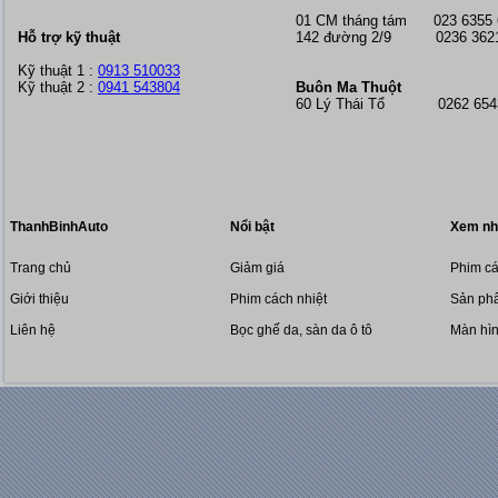
01 CM tháng tám
023 6355
Hỗ trợ kỹ thuật
142 đường 2/9 0236 362
Kỹ thuật 1 :
0913 510033
Kỹ thuật 2 :
0941 543804
Buôn Ma Thuột
60 Lý Thái Tổ 0262 6543
ThanhBinhAuto
Nổi bật
Xem nh
Trang chủ
Giảm giá
Phim cá
Giới thiệu
Phim cách nhiệt
Sản phẩ
Liên hệ
Bọc ghế da, sàn da ô tô
Màn hì