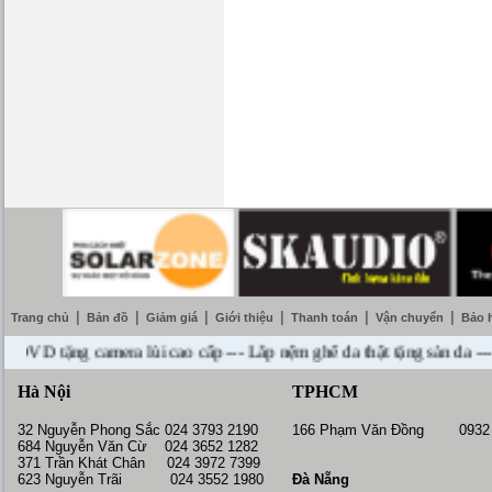
|
|
|
|
|
|
Trang chủ
Bản đồ
Giảm giá
Giới thiệu
Thanh toán
Vận chuyển
Bảo 
tặng camera lùi cao cấp --- Lắp nệm ghế da thật tặng sàn da --- Miễ
Hà Nội
TPHCM
32 Nguyễn Phong Sắc 024 3793 2190
166 Phạm Văn Đồng 0932 
684 Nguyễn Văn Cừ 024 3652 1282
371 Trần Khát Chân 024 3972 7399
623 Nguyễn Trãi 024 3552 1980
Đà Nẵng