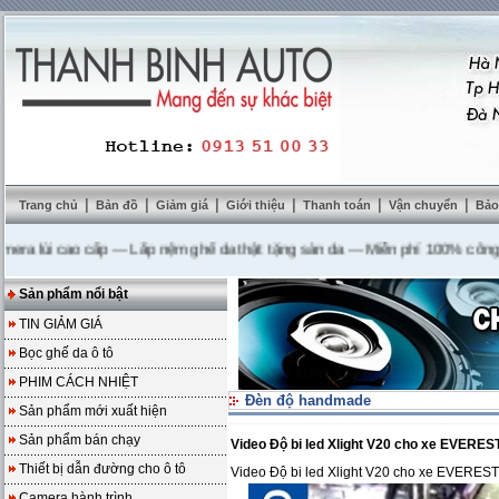
|
|
|
|
|
|
Trang chủ
Bản đồ
Giảm giá
Giới thiệu
Thanh toán
Vận chuyển
Bảo
ùi cao cấp
---
Lắp nệm ghế da thật tặng sàn da
---
Miễn phí 100% công lắp đ
Sản phẩm nổi bật
TIN GIẢM GIÁ
Bọc ghế da ô tô
PHIM CÁCH NHIỆT
Đèn độ handmade
Sản phẩm mới xuất hiện
Sản phẩm bán chạy
Video Độ bi led Xlight V20 cho xe EVERES
Thiết bị dẫn đường cho ô tô
Video Độ bi led Xlight V20 cho xe EVEREST
Camera hành trình