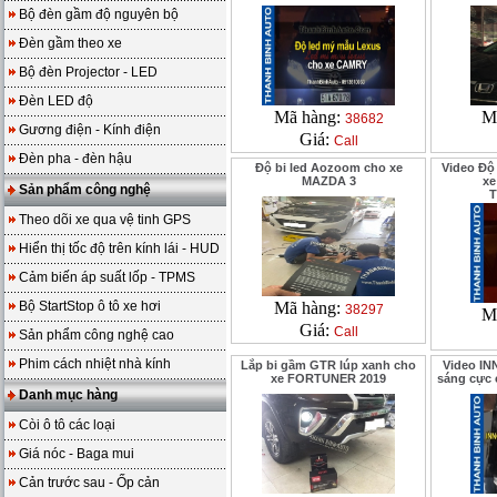
Bộ đèn gầm độ nguyên bộ
Đèn gầm theo xe
Bộ đèn Projector - LED
Đèn LED độ
Mã hàng:
M
38682
Gương điện - Kính điện
Giá:
Call
Đèn pha - đèn hậu
Độ bi led Aozoom cho xe
Video Độ
MAZDA 3
xe
Sản phẩm công nghệ
T
Theo dõi xe qua vệ tinh GPS
Hiển thị tốc độ trên kính lái - HUD
Cảm biến áp suất lốp - TPMS
Bộ StartStop ô tô xe hơi
Mã hàng:
38297
M
Giá:
Call
Sản phẩm công nghệ cao
Phim cách nhiệt nhà kính
Lắp bi gầm GTR lúp xanh cho
Video IN
xe FORTUNER 2019
sáng cực 
Danh mục hàng
Còi ô tô các loại
Giá nóc - Baga mui
Cản trước sau - Ốp cản