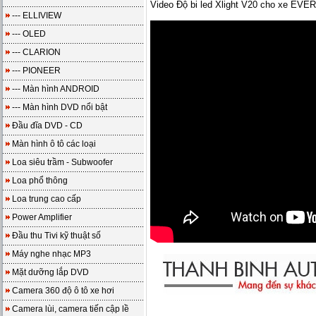
Video Độ bi led Xlight V20 cho xe EVE
--- ELLIVIEW
--- OLED
--- CLARION
--- PIONEER
--- Màn hình ANDROID
--- Màn hình DVD nổi bật
Đầu đĩa DVD - CD
Màn hình ô tô các loại
Loa siêu trầm - Subwoofer
Loa phổ thông
Loa trung cao cấp
Power Amplifier
Đầu thu Tivi kỹ thuật số
Máy nghe nhạc MP3
Mặt dưỡng lắp DVD
Camera 360 độ ô tô xe hơi
Camera lùi, camera tiến cập lề