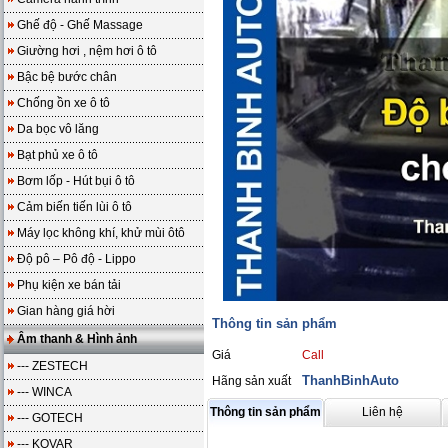
Ghế độ - Ghế Massage
Giường hơi , nệm hơi ô tô
Bậc bệ bước chân
Chống ồn xe ô tô
Da bọc vô lăng
Bạt phủ xe ô tô
Bơm lốp - Hút bụi ô tô
Cảm biến tiến lùi ô tô
Máy lọc không khí, khử mùi ôtô
Độ pô – Pô độ - Lippo
Phụ kiện xe bán tải
Gian hàng giá hời
Thông tin sản phẩm
Âm thanh & Hình ảnh
Giá
Call
--- ZESTECH
ThanhBinhAuto
Hãng sản xuất
--- WINCA
Thông tin sản phẩm
Liên hệ
--- GOTECH
--- KOVAR