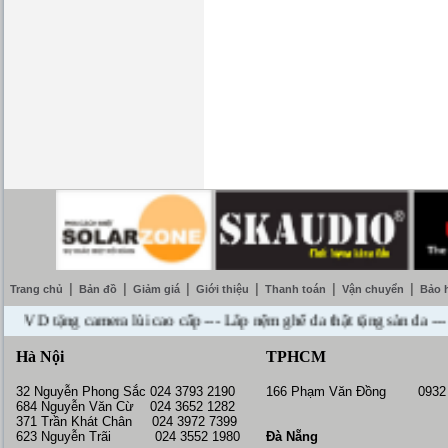
|
|
|
|
|
|
Trang chủ
Bản đồ
Giảm giá
Giới thiệu
Thanh toán
Vận chuyển
Bảo 
tặng camera lùi cao cấp --- Lắp nệm ghế da thật tặng sàn da --- Miễ
Hà Nội
TPHCM
32 Nguyễn Phong Sắc 024 3793 2190
166 Phạm Văn Đồng 0932 
684 Nguyễn Văn Cừ 024 3652 1282
371 Trần Khát Chân 024 3972 7399
623 Nguyễn Trãi 024 3552 1980
Đà Nẵng