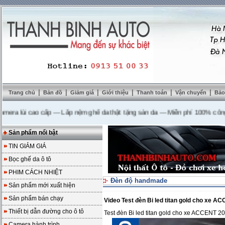
|
|
|
|
|
|
Trang chủ
Bản đồ
Giảm giá
Giới thiệu
Thanh toán
Vận chuyển
Bảo
lùi cao cấp
---
Lắp nệm ghế da thật tặng sàn da
---
Miễn phí 100% công lắp 
Sản phẩm nổi bật
TIN GIẢM GIÁ
Bọc ghế da ô tô
PHIM CÁCH NHIỆT
Đèn độ handmade
Sản phẩm mới xuất hiện
Sản phẩm bán chạy
Video Test đèn Bi led titan gold cho xe 
Thiết bị dẫn đường cho ô tô
Test đèn Bi led titan gold cho xe ACCENT 2
Camera hành trình