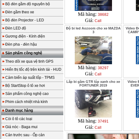
Bộ đèn gầm độ nguyên bộ
Đèn gầm theo xe
Mã hàng:
38682
Giá:
Bộ đèn Projector - LED
Call
Đèn LED độ
Độ bi led Aozoom cho xe MAZDA
Video Đ
3
CAMRY
Gương điện - Kính điện
Đèn pha - đèn hậu
Sản phẩm công nghệ
Theo dõi xe qua vệ tinh GPS
Mã hàng:
38297
Hiển thị tốc độ trên kính lái - HUD
Giá:
Call
Cảm biến áp suất lốp - TPMS
Lắp bi gầm GTR lúp xanh cho xe
Video Đ
Bộ StartStop ô tô xe hơi
FORTUNER 2019
EVER
Sản phẩm công nghệ cao
Phim cách nhiệt nhà kính
Danh mục hàng
Còi ô tô các loại
Mã hàng:
37491
Giá:
Giá nóc - Baga mui
Call
Cản trước sau - Ốp cản