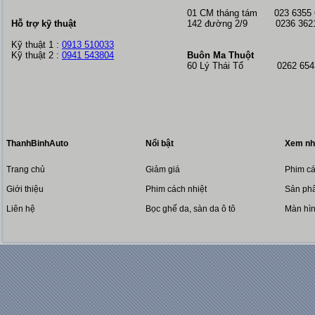
01 CM tháng tám
023 6355
Hỗ trợ kỹ thuật
142 đường 2/9 0236 362
Kỹ thuật 1 :
0913 510033
Kỹ thuật 2 :
0941 543804
Buôn Ma Thuột
60 Lý Thái Tổ 0262 6543
ThanhBinhAuto
Nổi bật
Xem nh
Trang chủ
Giảm giá
Phim cá
Giới thiệu
Phim cách nhiệt
Sản phẩ
Liên hệ
Bọc ghế da, sàn da ô tô
Màn hì