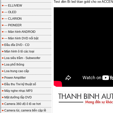
Test đèn Bi led titan gold cho xe ACCE
--- ELLIVIEW
--- OLED
--- CLARION
--- PIONEER
--- Màn hình ANDROID
--- Màn hình DVD nổi bật
Đầu đĩa DVD - CD
Màn hình ô tô các loại
Loa siêu trầm - Subwoofer
Loa phổ thông
Loa trung cao cấp
Power Amplifier
Đầu thu Tivi kỹ thuật số
Máy nghe nhạc MP3
Mặt dưỡng lắp DVD
Camera 360 độ ô tô xe hơi
Camera lùi, camera tiến cập lề