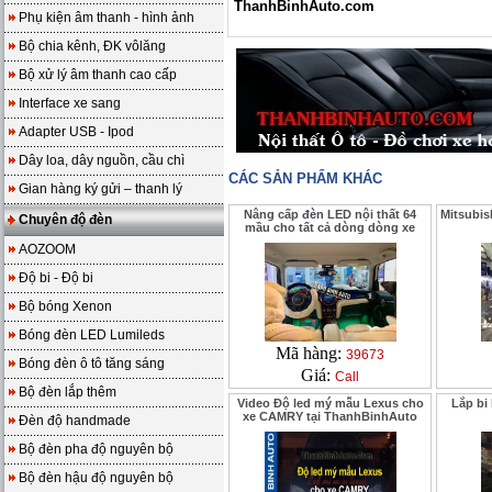
ThanhBinhAuto.com
Phụ kiện âm thanh - hình ảnh
Bộ chia kênh, ĐK vôlăng
Bộ xử lý âm thanh cao cấp
Interface xe sang
Adapter USB - Ipod
Dây loa, dây nguồn, cầu chì
CÁC SẢN PHẨM KHÁC
Gian hàng ký gửi – thanh lý
Nâng cấp đèn LED nội thất 64
Mitsubis
Chuyên độ đèn
mầu cho tất cả dòng dòng xe
AOZOOM
Độ bi - Độ bi
Bộ bóng Xenon
Bóng đèn LED Lumileds
Mã hàng:
39673
Bóng đèn ô tô tăng sáng
Giá:
Call
Bộ đèn lắp thêm
Video Độ led mý mẫu Lexus cho
Lắp bi
xe CAMRY tại ThanhBinhAuto
Đèn độ handmade
Bộ đèn pha độ nguyên bộ
Bộ đèn hậu độ nguyên bộ