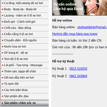
Ca lăng, mặt calang độ xe hơi
Body - Body lip - Body kit
Lazang - mâm xe ô tô xe hơi
Hỗ trợ online
Đuôi gió - Cánh lướt gió
Bán hàng online :
otothanhbinh@gmail
Chốt cửa - Báo động
Hướng dẫn mua hàng qua mạng
Chắn nắng ô tô xe hơi
Chuyển điện - Đổi nguồn
Bán hàng cả tuần, từ thứ 2 đến CN
Nước hoa xe hơi
Giờ mở cửa : 8h đến 18h (trừ có hẹn t
SP trang trí - độ xe
----------------------
Tem độ ô tô xe hơi
Hỗ trợ kỹ thuật
Lót ghế - Tựa lưng - Massage
Kỹ thuật 1 :
0913 510033
Thảm sàn, tappi để chân
Kỹ thuật 2 :
0941 543804
Gối tựa đầu trên xe hơi
Tủ lạnh ôtô
Các linh kiện khác
Sản phẩm độc đáo
Sản phẩm chăm sóc xe