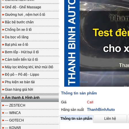
Ghế độ - Ghế Massage
Giường hơi , nệm hơi ô tô
Bậc bệ bước chân
Chống ồn xe ô tô
Da bọc vô lăng
Bạt phủ xe ô tô
Bơm lốp - Hút bụi ô tô
Cảm biến tiến lùi ô tô
Máy lọc không khí, khử mùi ôtô
Độ pô – Pô độ - Lippo
Phụ kiện xe bán tải
Gian hàng giá hời
Thông tin sản phẩm
Âm thanh & Hình ảnh
Giá
Call
--- ZESTECH
ThanhBinhAuto
Hãng sản xuất
--- WINCA
Thông tin sản phẩm
Liên hệ
--- GOTECH
--- KOVAR