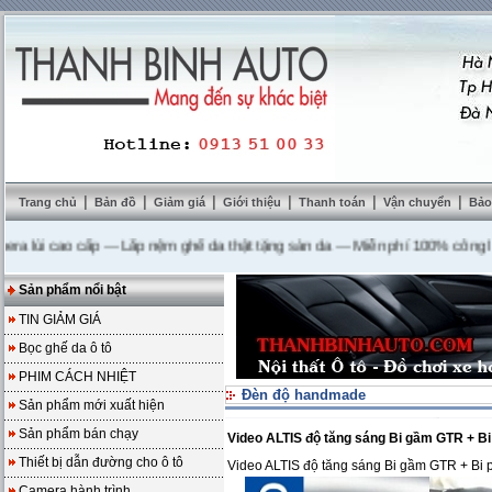
|
|
|
|
|
|
Trang chủ
Bản đồ
Giảm giá
Giới thiệu
Thanh toán
Vận chuyển
Bảo
lùi cao cấp
---
Lắp nệm ghế da thật tặng sàn da
---
Miễn phí 100% công lắp đ
Sản phẩm nổi bật
TIN GIẢM GIÁ
Bọc ghế da ô tô
PHIM CÁCH NHIỆT
Đèn độ handmade
Sản phẩm mới xuất hiện
Sản phẩm bán chạy
Video ALTIS độ tăng sáng Bi gầm GTR + Bi
Thiết bị dẫn đường cho ô tô
Video ALTIS độ tăng sáng Bi gầm GTR + Bi 
Camera hành trình