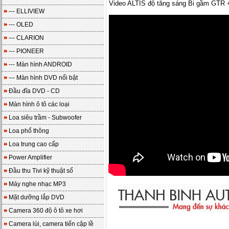
Video ALTIS độ tăng sáng Bi gầm GTR +
--- ELLIVIEW
--- OLED
--- CLARION
--- PIONEER
--- Màn hình ANDROID
--- Màn hình DVD nổi bật
Đầu đĩa DVD - CD
Màn hình ô tô các loại
Loa siêu trầm - Subwoofer
Loa phổ thông
Loa trung cao cấp
Power Amplifier
Đầu thu Tivi kỹ thuật số
Máy nghe nhạc MP3
Mặt dưỡng lắp DVD
Camera 360 độ ô tô xe hơi
Camera lùi, camera tiến cập lề