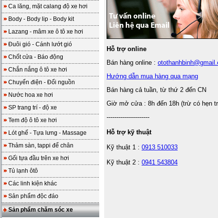
Ca lăng, mặt calang độ xe hơi
Body - Body lip - Body kit
Lazang - mâm xe ô tô xe hơi
Đuôi gió - Cánh lướt gió
Hỗ trợ online
Chốt cửa - Báo động
Bán hàng online :
otothanhbinh@gmail
Chắn nắng ô tô xe hơi
Hướng dẫn mua hàng qua mạng
Chuyển điện - Đổi nguồn
Bán hàng cả tuần, từ thứ 2 đến CN
Nước hoa xe hơi
Giờ mở cửa : 8h đến 18h (trừ có hẹn t
SP trang trí - độ xe
----------------------
Tem độ ô tô xe hơi
Hỗ trợ kỹ thuật
Lót ghế - Tựa lưng - Massage
Thảm sàn, tappi để chân
Kỹ thuật 1 :
0913 510033
Gối tựa đầu trên xe hơi
Kỹ thuật 2 :
0941 543804
Tủ lạnh ôtô
Các linh kiện khác
Sản phẩm độc đáo
Sản phẩm chăm sóc xe