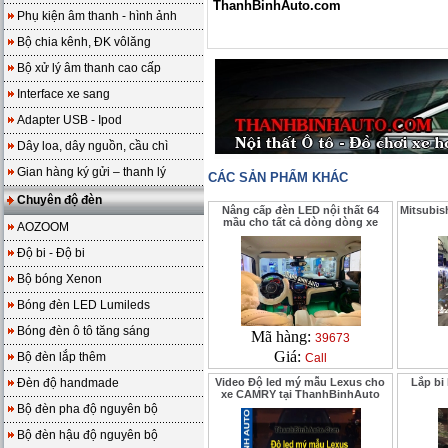
ThanhBinhAuto.com
Phụ kiện âm thanh - hình ảnh
Bộ chia kênh, ĐK vôlăng
Bộ xử lý âm thanh cao cấp
Interface xe sang
Adapter USB - Ipod
Dây loa, dây nguồn, cầu chì
Gian hàng ký gửi – thanh lý
CÁC SẢN PHẨM KHÁC
Chuyên độ đèn
Nâng cấp đèn LED nội thất 64
Mitsubis
mầu cho tất cả dòng dòng xe
AOZOOM
Độ bi - Độ bi
Bộ bóng Xenon
Bóng đèn LED Lumileds
Bóng đèn ô tô tăng sáng
Mã hàng:
39673
Giá:
Bộ đèn lắp thêm
Call
Đèn độ handmade
Video Độ led mý mẫu Lexus cho
Lắp bi
xe CAMRY tại ThanhBinhAuto
Bộ đèn pha độ nguyên bộ
Bộ đèn hậu độ nguyên bộ