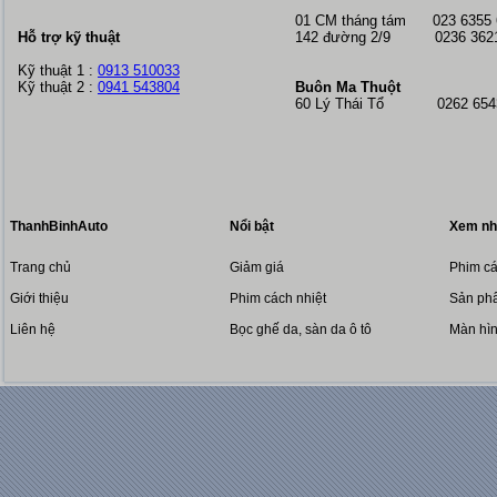
01 CM tháng tám
023 6355
Hỗ trợ kỹ thuật
142 đường 2/9 0236 362
Kỹ thuật 1 :
0913 510033
Kỹ thuật 2 :
0941 543804
Buôn Ma Thuột
60 Lý Thái Tổ 0262 6543
ThanhBinhAuto
Nổi bật
Xem nh
Trang chủ
Giảm giá
Phim cá
Giới thiệu
Phim cách nhiệt
Sản phẩ
Liên hệ
Bọc ghế da, sàn da ô tô
Màn hì