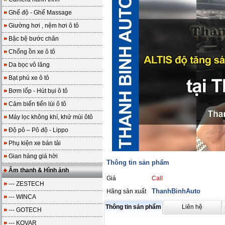
Ghế độ - Ghế Massage
Giường hơi , nệm hơi ô tô
Bậc bệ bước chân
Chống ồn xe ô tô
Da bọc vô lăng
Bạt phủ xe ô tô
Bơm lốp - Hút bụi ô tô
Cảm biến tiến lùi ô tô
Máy lọc không khí, khử mùi ôtô
Độ pô – Pô độ - Lippo
Phụ kiện xe bán tải
Gian hàng giá hời
Thông tin sản phẩm
Âm thanh & Hình ảnh
Giá
Call
--- ZESTECH
ThanhBinhAuto
Hãng sản xuất
--- WINCA
Thông tin sản phẩm
Liên hệ
--- GOTECH
--- KOVAR