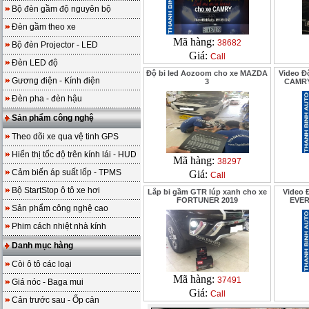
Bộ đèn gầm độ nguyên bộ
Đèn gầm theo xe
Mã hàng:
38682
Bộ đèn Projector - LED
Giá:
Call
Đèn LED độ
Độ bi led Aozoom cho xe MAZDA
Video Đ
Gương điện - Kính điện
3
CAMRY
Đèn pha - đèn hậu
Sản phẩm công nghệ
Theo dõi xe qua vệ tinh GPS
Hiển thị tốc độ trên kính lái - HUD
Mã hàng:
38297
Cảm biến áp suất lốp - TPMS
Giá:
Call
Bộ StartStop ô tô xe hơi
Lắp bi gầm GTR lúp xanh cho xe
Video Đ
FORTUNER 2019
EVER
Sản phẩm công nghệ cao
Phim cách nhiệt nhà kính
Danh mục hàng
Còi ô tô các loại
Mã hàng:
37491
Giá nóc - Baga mui
Giá:
Call
Cản trước sau - Ốp cản