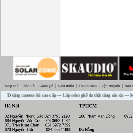
|
|
|
|
|
|
Trang chủ
Bản đồ
Giảm giá
Giới thiệu
Thanh toán
Vận chuyển
Bảo 
tặng camera lùi cao cấp --- Lắp nệm ghế da thật tặng sàn da --- Miễn
Hà Nội
TPHCM
32 Nguyễn Phong Sắc 024 3793 2190
166 Phạm Văn Đồng 0932 
684 Nguyễn Văn Cừ 024 3652 1282
371 Trần Khát Chân 024 3972 7399
623 Nguyễn Trãi 024 3552 1980
Đà Nẵng