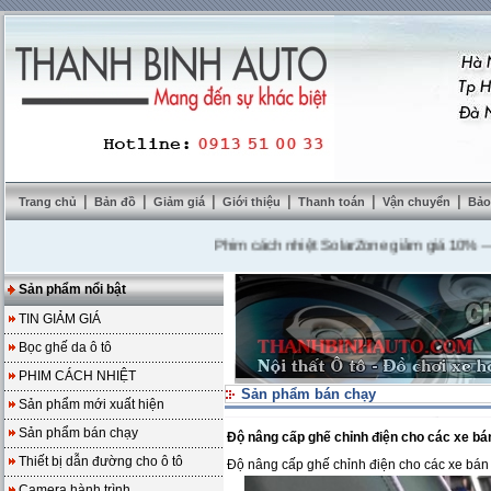
|
|
|
|
|
|
Trang chủ
Bản đồ
Giảm giá
Giới thiệu
Thanh toán
Vận chuyển
Bảo
Phim cách nhiệt SolarZone giảm giá 10%
---
Mua 
Sản phẩm nổi bật
TIN GIẢM GIÁ
Bọc ghế da ô tô
PHIM CÁCH NHIỆT
Sản phẩm bán chạy
Sản phẩm mới xuất hiện
Sản phẩm bán chạy
Độ nâng cấp ghế chỉnh điện cho các xe bán
Thiết bị dẫn đường cho ô tô
Độ nâng cấp ghế chỉnh điện cho các xe bán 
Camera hành trình