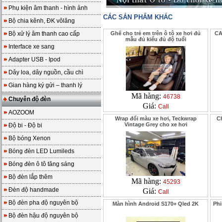
Phụ kiện âm thanh - hình ảnh
CÁC SẢN PHẨM KHÁC
Bộ chia kênh, ĐK vôlăng
Bộ xử lý âm thanh cao cấp
Ghế cho trẻ em trên ô tô xe hơi đủ
CA
mẫu đủ kiểu đủ độ tuổi
Interface xe sang
Adapter USB - Ipod
Dây loa, dây nguồn, cầu chì
Gian hàng ký gửi – thanh lý
Mã hàng:
46738
Chuyên độ đèn
Giá:
Call
AOZOOM
Wrap đổi màu xe hơi, Teckwrap
C
Vintage Grey cho xe hơi
Độ bi - Độ bi
Bộ bóng Xenon
Bóng đèn LED Lumileds
Bóng đèn ô tô tăng sáng
Bộ đèn lắp thêm
Mã hàng:
45293
Đèn độ handmade
Giá:
Call
Bộ đèn pha độ nguyên bộ
Màn hình Android S170+ Qled 2K
Phi
Bộ đèn hậu độ nguyên bộ