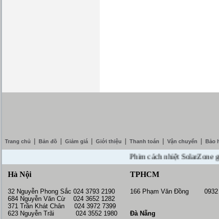
|
|
|
|
|
|
Trang chủ
Bản đồ
Giảm giá
Giới thiệu
Thanh toán
Vận chuyển
Bảo 
Phim cách nhiệt SolarZone giảm g
Hà Nội
TPHCM
32 Nguyễn Phong Sắc 024 3793 2190
166 Phạm Văn Đồng 0932 
684 Nguyễn Văn Cừ 024 3652 1282
371 Trần Khát Chân 024 3972 7399
623 Nguyễn Trãi 024 3552 1980
Đà Nẵng